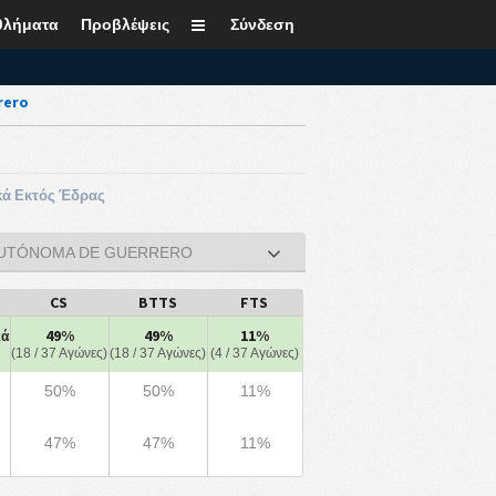
θλήματα
Προβλέψεις
Σύνδεση
rero
κά Εκτός Έδρας
 AUTÓNOMA DE GUERRERO
CS
BTTS
FTS
49%
49%
11%
κά
(18 / 37 Αγώνες)
(18 / 37 Αγώνες)
(4 / 37 Αγώνες)
50%
50%
11%
47%
47%
11%