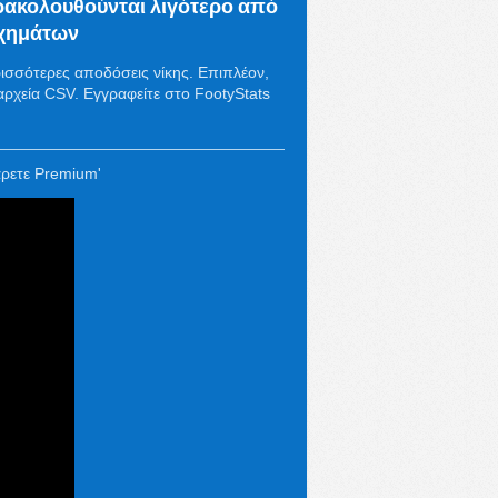
ακολουθούνται λιγότερο από
ιχημάτων
ισσότερες αποδόσεις νίκης. Επιπλέον,
αρχεία CSV. Εγγραφείτε στο FootyStats
!
άρετε Premium'