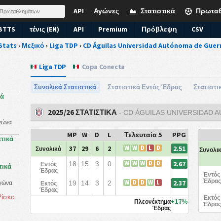
API
Αγώνες
Στατιστικά
Πρωτα
BTTS
τένις (EN)
API
Premium
Πρόβλεψη
CSV
Stats
›
Μεξικό
›
Liga TDP
›
CD Águilas Universidad Autónoma de Guer
Liga TDP
Copa Conecta
Συνολικά Στατιστικά
Στατιστικά Εντός Έδρας
Στατιστι
κά
2025/26 ΣΤΑΤΙΣΤΙΚΑ
- CD ÁGUILAS UNIVERSIDAD
γώνα
MP
W
D
L
Τελευταία 5
PPG
ετικά
2.51
37
29
6
2
W
W
D
L
D
Συνολικά
Συνολι
2.67
W
W
W
D
D
18
15
3
0
Εντός
τικά
Έδρας
Εντός
Έδρας
2.37
W
D
D
W
L
19
14
3
2
Αγώνα
Εκτός
Έδρας
Ρίσκο
Εκτός
+17%
Πλεονέκτημα
Έδρας
Έδρας