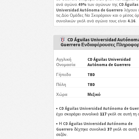
49%
CD Águilas
ανά αγώνα.
των αγώνων της
Universidad Autónoma de Guerrero
λήγουν κ
τις Δύο Ομάδες Να Σκοράρουν και ο μέσος ό
4.16
συνολικών γκόλ ανά αγώνα τους είναι
.
CD Águilas Universidad Autónom
Guerrero Ενδιαφέρουσες Πληροφορ
Αγγλική
CD Águilas Universidad
Ονομασία
Autónoma de Guerrero
Γήπεδο
TBD
Πόλη
TBD
Χώρα
Μεξικό
CD Águilas Universidad Autónoma de Guer
•
117
έχει σκοράρει συνολικά
γκόλ σε αυτή τη 
CD Águilas Universidad Autónoma de
• Η
37
Guerrero
δέχτηκε συνολικά
γκόλ σε αυτή 
σεζόν.