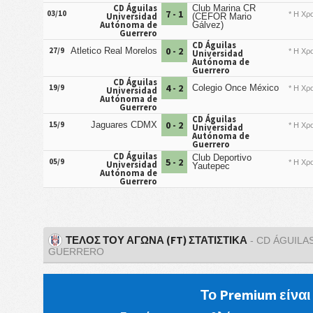
CD Águilas
Club Marina CR
7 - 1
03/10
* Η Χρο
Universidad
(CEFOR Mario
Autónoma de
Gálvez)
Guerrero
CD Águilas
0 - 2
27/9
Atletico Real Morelos
* Η Χρο
Universidad
Autónoma de
Guerrero
CD Águilas
4 - 2
19/9
Colegio Once México
* Η Χρο
Universidad
Autónoma de
Guerrero
CD Águilas
0 - 2
15/9
Jaguares CDMX
* Η Χρο
Universidad
Autónoma de
Guerrero
CD Águilas
Club Deportivo
5 - 2
05/9
* Η Χρο
Universidad
Yautepec
Autónoma de
Guerrero
ΤΈΛΟΣ ΤΟΥ ΑΓΏΝΑ (FT) ΣΤΑΤΙΣΤΙΚΆ
- CD ÁGUILA
GUERRERO
Το Premium είνα