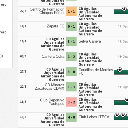
Autónoma de
Guerrero
rero
CD Águilas
Centro de Formación
1 - 1
22/4
Universidad
Chiapas Fútbol
Autónoma de
Guerrero
CD Águilas
0 - 1
18/4
Zapata FC
* Η Χρο
Universidad
Autónoma de
rero
Guerrero
CD Águilas
3 - 1
10/4
Selva Cañera
* Η Χρο
Universidad
Autónoma de
Guerrero
CD Águilas
1 - 2
θε
03/4
Cantera Coka
* Η Χρο
Universidad
Autónoma de
Guerrero
CD Águilas
Caudillos de Morelos
3 - 0
27/3
Universidad
FC
Autónoma de
Guerrero
CD Águilas
CD Mineros
1 - 3
22/3
* Η Χρο
Universidad
Zacatecas CDMX
Autónoma de
Guerrero
CD Águilas
Club Deportivo
3 - 2
18/3
Universidad
Yautepec
Autónoma de
Guerrero
CD Águilas
4 - 0
13/3
Club Lobos ITECA
Universidad
Autónoma de
Guerrero