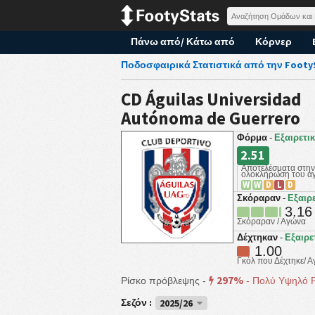
Πάνω από/ Κάτω από
Κόρνερ
Ποδοσφαιρικά Στατιστικά από την Footy
CD Águilas Universidad
Autónoma de Guerrero
Φόρμα
Εξαιρετι
-
2.51
Αποτελέσματα στην
ολοκλήρωση του α
W
W
D
L
D
Σκόραραν
Εξαιρ
-
3.16
Σκόραραν / Αγώνα
Δέχτηκαν
Εξαιρε
-
1.00
Γκόλ που Δέχτηκε/ 
297%
Ρίσκο πρόβλεψης -
-
Πολύ Υψηλό 
Σεζόν :
2025/26