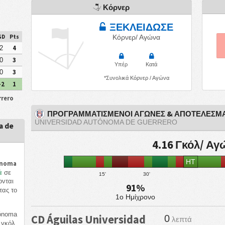
Κόρνερ
ΞΕΚΛΕΙΔΩΣΕ
GD
Pts
Κόρνερ/ Αγώνα
4
2
3
0
Υπέρ
Κατά
3
0
*Συνολικά Κόρνερ / Αγώνα
-2
1
rrero
ΠΡΟΓΡΑΜΜΑΤΙΣΜΕΝΟΙ ΑΓΩΝΕΣ & ΑΠΟΤΕΛΕΣΜ
UNIVERSIDAD AUTÓNOMA DE GUERRERO
a de
4.16 Γκόλ/ Α
HT
ónoma
ά
σε
15'
30'
ονται
91%
τας το
1ο Ημίχρονο
tónoma
CD Águilas Universidad
0
λεπτά
γκόλ