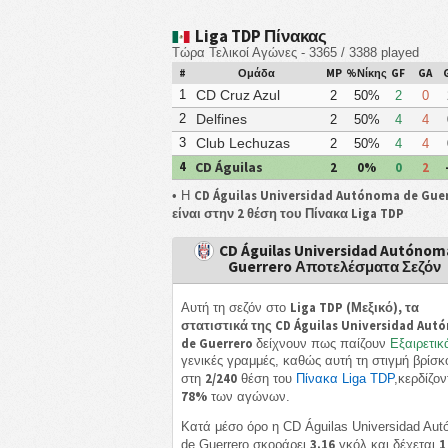
Liga TDP Πίνακας
Τώρα Τελικοί Αγώνες - 3365 / 3388 played
#
Ομάδα
MP
%Νίκης
GF
GA
CD Cruz Azul
1
2
50%
2
0
Lagunas
Delfines
2
2
50%
4
4
Coatzacoalcos
Club Lechuzas
3
2
50%
4
4
UPGCH
CD Águilas
4
2
0%
0
2
Universidad
CD Águilas Universidad Autónoma de Gue
• Η
Autónoma de
είναι στην 2 θέση του Πίνακα Liga TDP
Guerrero
CD Águilas Universidad Autónom
Guerrero Αποτελέσματα Σεζόν
Liga TDP (Μεξικό), τα
Αυτή τη σεζόν στο
στατιστικά της CD Águilas Universidad Aut
de Guerrero
δείχνουν πως παίζουν
Εξαιρετικ
γενικές γραμμές, καθώς αυτή τη στιγμή βρίσκ
2/240
στη
θέση του
Πίνακα Liga TDP
,κερδίζον
78%
των αγώνων.
Κατά μέσο όρο η CD Águilas Universidad Au
3.16
1
de Guerrero σκοράρει
γκόλ και δέχεται