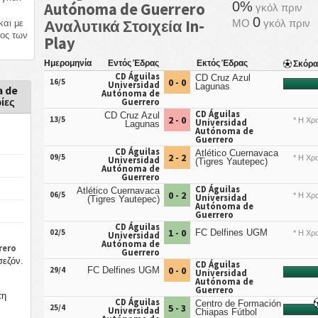
0%
Autónoma de Guerrero
γκόλ πριν
0
Αναλυτικά Στοιχεία In-
ΜΟ
γκόλ πριν
αι με
ρος των
Play
Ημερομηνία
Εντός Έδρας
Εκτός Έδρας
Σκόρ
CD Águilas
CD Cruz Azul
0 - 0
16/5
Universidad
Lagunas
a de
Autónoma de
ίες
Guerrero
CD Águilas
CD Cruz Azul
2 - 0
13/5
* Η Χρο
Universidad
Lagunas
Autónoma de
Guerrero
CD Águilas
Atlético Cuernavaca
2 - 2
09/5
* Η Χρο
Universidad
(Tigres Yautepec)
Autónoma de
Guerrero
CD Águilas
Atlético Cuernavaca
0 - 2
06/5
* Η Χρο
Universidad
(Tigres Yautepec)
Autónoma de
Guerrero
CD Águilas
1 - 0
02/5
FC Delfines UGM
* Η Χρο
Universidad
Autónoma de
rero
Guerrero
σεζόν.
CD Águilas
0 - 0
29/4
FC Delfines UGM
Universidad
Autónoma de
Guerrero
τη
CD Águilas
Centro de Formación
5 - 3
25/4
Universidad
Chiapas Fútbol