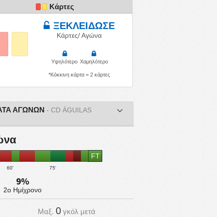
Κάρτες
ΞΕΚΛΕΙΔΩΣΕ
Κάρτες/ Αγώνα
Υψηλότερο
Χαμηλότερο
*Κόκκινη κάρτα = 2 κάρτες
ΑΤΑ ΑΓΩΝΩΝ
- CD ÁGUILAS
γώνα
FT
60'
75'
9%
2ο Ημίχρονο
0
Μαξ.
γκόλ μετά