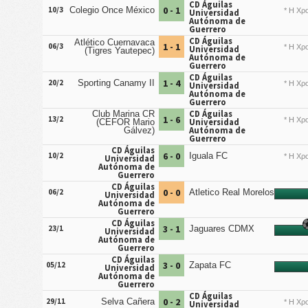
CD Águilas
0 - 1
10/3
Colegio Once México
* Η Χρο
Universidad
Autónoma de
Guerrero
CD Águilas
Atlético Cuernavaca
1 - 1
06/3
* Η Χρο
Universidad
(Tigres Yautepec)
Autónoma de
Guerrero
CD Águilas
1 - 4
20/2
Sporting Canamy II
* Η Χρο
Universidad
Autónoma de
Guerrero
CD Águilas
Club Marina CR
1 - 6
13/2
* Η Χρο
Universidad
(CEFOR Mario
Autónoma de
Gálvez)
Guerrero
CD Águilas
6 - 0
10/2
Iguala FC
* Η Χρο
Universidad
Autónoma de
Guerrero
CD Águilas
0 - 0
06/2
Atletico Real Morelos
Universidad
Autónoma de
Guerrero
CD Águilas
3 - 1
23/1
Jaguares CDMX
Universidad
Autónoma de
Guerrero
CD Águilas
3 - 0
05/12
Zapata FC
Universidad
Autónoma de
Guerrero
CD Águilas
0 - 2
29/11
Selva Cañera
* Η Χρο
Universidad