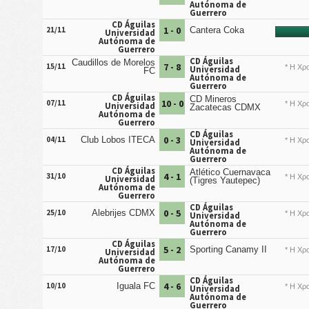
Autónoma de
Guerrero
CD Águilas
1 - 0
21/11
Cantera Coka
Universidad
Autónoma de
Guerrero
CD Águilas
Caudillos de Morelos
7 - 8
15/11
* Η Χρο
Universidad
FC
Autónoma de
Guerrero
CD Águilas
CD Mineros
10 - 0
07/11
* Η Χρο
Universidad
Zacatecas CDMX
Autónoma de
Guerrero
CD Águilas
0 - 3
04/11
Club Lobos ITECA
* Η Χρο
Universidad
Autónoma de
Guerrero
CD Águilas
Atlético Cuernavaca
4 - 1
31/10
* Η Χρο
Universidad
(Tigres Yautepec)
Autónoma de
Guerrero
CD Águilas
0 - 5
25/10
Alebrijes CDMX
* Η Χρο
Universidad
Autónoma de
Guerrero
CD Águilas
5 - 2
17/10
Sporting Canamy II
* Η Χρο
Universidad
Autónoma de
Guerrero
CD Águilas
4 - 6
10/10
Iguala FC
* Η Χρο
Universidad
Autónoma de
Guerrero