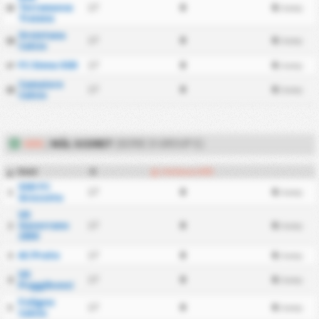
Terranuova
17
0
0
15
/ kamp
Traiana
Orvietana
17
0
0
16
/ kamp
Calcio
FC Siena SSD
17
0
0
17
/ kamp
Camaiore
17
0
0
18
/ kamp
Calcio
UDE
/
MÅL SCORET
(SERIE D GROUP E)
Hold
K
Udebane Mål
#
SSD FC
17
0
0
1
/ kamp
Grosseto
US
Gavorrano
17
0
0
2
/ kamp
1930
AC Prato
17
0
0
3
/ kamp
US
17
0
0
4
/ kamp
Poggibonsi
Foligno
17
0
0
5
/ kamp
Calcio