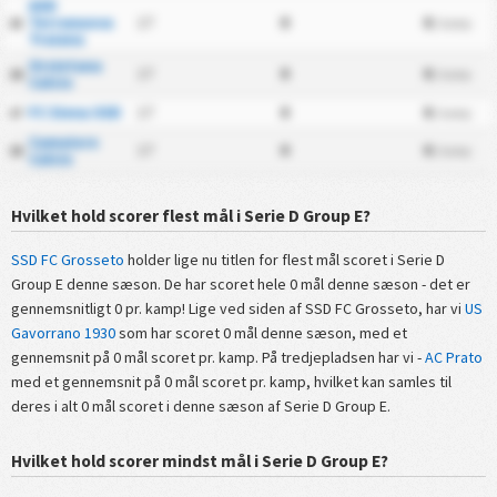
ASD
Terranuova
17
0
0
15
/ kamp
Traiana
Orvietana
17
0
0
16
/ kamp
Calcio
FC Siena SSD
17
0
0
17
/ kamp
Camaiore
17
0
0
18
/ kamp
Calcio
Hvilket hold scorer flest mål i Serie D Group E?
SSD FC Grosseto
holder lige nu titlen for flest mål scoret i Serie D
Group E denne sæson. De har scoret hele 0 mål denne sæson - det er
gennemsnitligt 0 pr. kamp! Lige ved siden af SSD FC Grosseto, har vi
US
Gavorrano 1930
som har scoret 0 mål denne sæson, med et
gennemsnit på 0 mål scoret pr. kamp. På tredjepladsen har vi -
AC Prato
med et gennemsnit på 0 mål scoret pr. kamp, hvilket kan samles til
deres i alt 0 mål scoret i denne sæson af Serie D Group E.
Hvilket hold scorer mindst mål i Serie D Group E?