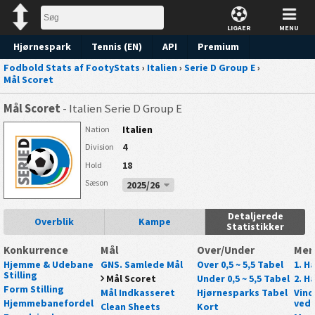
LIGAER
MENU
Hjørnespark
Tennis (EN)
API
Premium
Fodbold Stats af FootyStats
›
Italien
›
Serie D Group E
›
Forudsigelse
Mål Scoret
Mål Scoret
- Italien Serie D Group E
Italien
Nation
4
Division
18
Hold
Sæson
2025/26
Detaljerede
Overblik
Kampe
Statistikker
Konkurrence
Mål
Over/Under
Mer
Hjemme & Udebane
GNS. Samlede Mål
Over 0,5 ~ 5,5 Tabel
1. Ha
Stilling
Mål Scoret
Under 0,5 ~ 5,5 Tabel
2. Ha
Form Stilling
Mål Indkasseret
Hjørnesparks Tabel
Vind
Hjemmebanefordel
ved 
Clean Sheets
Kort