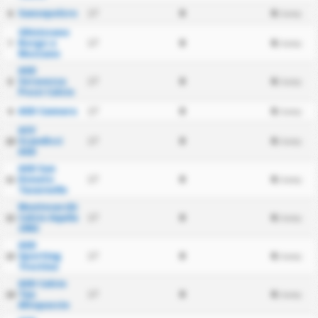
Sansepolcro
17
0
0
6
/ kamp
Ghivizzano
Borgo a
17
0
0
7
/ kamp
Mozzano
ASD
Seravezza
17
0
0
8
/ kamp
Pozzi Calcio
ASD Cannara
17
0
0
9
/ kamp
ACV
Scandicci
17
0
0
10
/ kamp
ASD
ASD San
Donato
17
0
0
11
/ kamp
Tavarnelle
Montevarchi
Calcio Aquila
17
0
0
12
/ kamp
1902
ASD
Sporting
17
0
0
13
/ kamp
Trestina
ASD Calcio
Tau
17
0
0
14
/ kamp
Altopascio