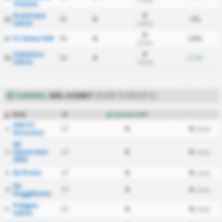
Traiana
Orvietana
0
34
0
-3%
16
Calcio
/ kamp
0
FC Siena SSD
34
0
-10%
17
/ kamp
Camaiore
0
34
0
+12%
18
Calcio
/ kamp
HJEMME
/
MÅL SCORET
(SERIE D GROUP E)
Hold
K
Hjemme Mål
#
SSD FC
17
0
0
1
/ kamp
Grosseto
US
Gavorrano
17
0
0
2
/ kamp
1930
AC Prato
17
0
0
3
/ kamp
US
17
0
0
4
/ kamp
Poggibonsi
Foligno
17
0
0
5
/ kamp
Calcio