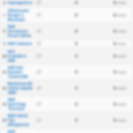
Sansepolcro
17
0
0
6
/ kamp
Ghivizzano
Borgo a
17
0
0
7
/ kamp
Mozzano
ASD
Seravezza
17
0
0
8
/ kamp
Pozzi Calcio
ASD Cannara
17
0
0
9
/ kamp
ACV
Scandicci
17
0
0
10
/ kamp
ASD
ASD San
Donato
17
0
0
11
/ kamp
Tavarnelle
Montevarchi
Calcio Aquila
17
0
0
12
/ kamp
1902
ASD
Sporting
17
0
0
13
/ kamp
Trestina
ASD Calcio
Tau
17
0
0
14
/ kamp
Altopascio
ASD