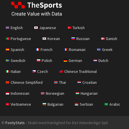
English
Japanese
Turkish
Portuguese
Korean
Russian
Danish
Spanish
French
Romanian
Greek
Swedish
Polish
German
Dutch
Italian
Czech
Chinese Traditional
Chinese Simplified
Thai
Croatian
Indonesian
Norwegian
Hungarian
Vietnamese
Bulgarian
Serbian
Arabic
©
FootyStats
- Skabt med Kærlighed for Det Vidunderlige Spil