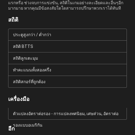
แรกหรือ ช่วงจบการแข่งขัน, สถิติในเกมอย่างละเอียดและอื่นๆอีก
มากมาย หากคุณมีข้อสงสัยใดใดสามารถปรึกษาพวกเราได้ทันที
สถิติ
ประตูสูงกว่า / ต่ำกว่า
สถิติ BTTS
สถิติลูกเตะมุม
ทำคะแนนทั้งสองครึ่ง
สถิติสกอร์ที่ถูกต้อง
เครื่องมือ
ตัวแปลงอัตราต่อรอง - การแปลงทศนิยม, เศษส่วน, อัตราต่อ
รองแบบอเมริกัน
อีก