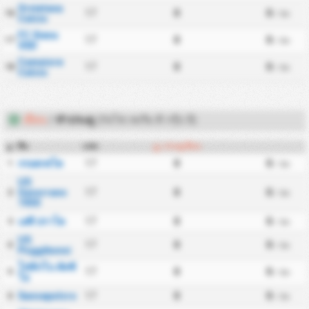
Orvietana
17
0
0
16
/ นัด
Calcio
FC Siena
17
0
0
17
/ นัด
SSD
Camaiore
17
0
0
18
/ นัด
Calcio
เยือน
/
ทำประตู
(กัลโช่ เซเรีย ดี กรุ๊ป อี)
ทีม
แข่ง
ประตูเยือน
#
กรอสเซโต
17
0
0
1
/ นัด
US
Gavorrano
17
0
0
2
/ นัด
1930
เอซี ปราโต
17
0
0
3
/ นัด
US
17
0
0
4
/ นัด
Poggibonsi
โฟลิกโน คัลซิ
17
0
0
5
/ นัด
โอ
Sansepolcro
17
0
0
6
/ นัด