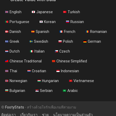
English
Japanese
Turkish
Portuguese
Korean
Russian
Danish
Spanish
French
Romanian
Greek
Swedish
Polish
German
Dutch
Italian
Czech
Chinese Traditional
Chinese Simplified
Thai
Croatian
Indonesian
Norwegian
Hungarian
Vietnamese
Bulgarian
Serbian
Arabic
©
FootyStats
- สร้างด้วยใจรักเพื่อเกมที่สวยงาม
ติดต่อเรา
เกี่ยวกับเรา
ช่วย
นโยบายความเป็นส่วนตัว