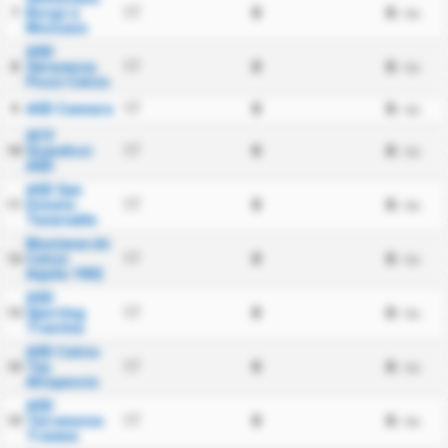
Borgo a
17
0
0
7
/ นัด
Mozzano
ASD
Seravezza
17
0
0
8
/ นัด
Pozzi Calcio
ASD Cannara
17
0
0
9
/ นัด
ACV
Scandicci
17
0
0
10
/ นัด
ASD
ASD San
Donato
17
0
0
11
/ นัด
Tavarnelle
Montevarchi
Calcio
17
0
0
12
/ นัด
Aquila 1902
ASD
Sporting
17
0
0
13
/ นัด
Trestina
ASD Calcio
Tau
17
0
0
14
/ นัด
Altopascio
ASD
Terranuova
17
0
0
15
/ นัด
Traiana