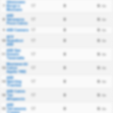
Ghivizzano
Borgo a
17
0
0
7
/ นัด
Mozzano
ASD
Seravezza
17
0
0
8
/ นัด
Pozzi Calcio
ASD Cannara
17
0
0
9
/ นัด
ACV
Scandicci
17
0
0
10
/ นัด
ASD
ASD San
Donato
17
0
0
11
/ นัด
Tavarnelle
Montevarchi
Calcio
17
0
0
12
/ นัด
Aquila 1902
ASD
Sporting
17
0
0
13
/ นัด
Trestina
ASD Calcio
Tau
17
0
0
14
/ นัด
Altopascio
ASD
Terranuova
17
0
0
15
/ นัด
Traiana