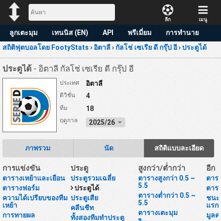
ลีก
เมนู
ลูกเตะมุม
เทนนิส (EN)
API
พรีเมี่ยม
การทำนาย
สถิติฟุตบอลโดย FootyStats
›
อิตาลี
›
กัลโช่ เซเรีย ดี กรุ๊ป อี
›
ประตูได้
ประตูได้
- อิตาลี กัลโช่ เซเรีย ดี กรุ๊ป อี
ประเทศ
อิตาลี
ดิวิชั่น
4
ทีม
18
ฤดูกาล
2025/26
ภาพรวม
นัด
สถิติแบบละเอียด
การแข่งขัน
ประตู
สูงกว่า/ต่ำกว่า
อีก
ตารางเหย้าและเยือน
ประตูรวมเฉลี่ย
ตารางสูงกว่า 0.5 ~
ตารา
5.5
ตารางฟอร์ม
ประตูได้
ตารา
ตารางต่ำกว่า 0.5 ~
ความได้เปรียบของทีม
ประตูเสีย
ชนะห
5.5
เหย้า
แรก
คลีนชีท
ตารางเตะมุม
การทายผล
มูลค
ทั้งสองทีมทำประตู