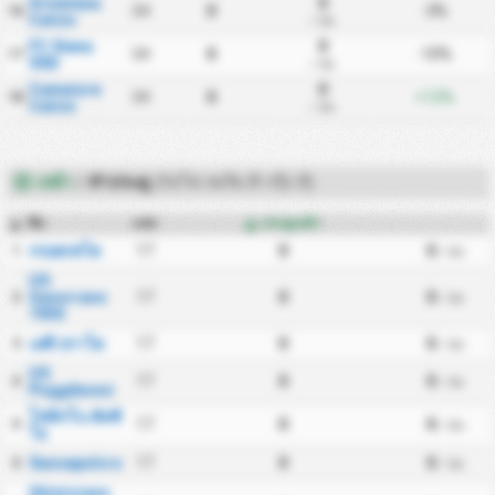
Orvietana
0
34
0
-3%
16
Calcio
/ นัด
FC Siena
0
34
0
-10%
17
SSD
/ นัด
Camaiore
0
34
0
+12%
18
Calcio
/ นัด
เหย้า
/
ทำประตู
(กัลโช่ เซเรีย ดี กรุ๊ป อี)
ทีม
แข่ง
ประตูเหย้า
#
กรอสเซโต
17
0
0
1
/ นัด
US
Gavorrano
17
0
0
2
/ นัด
1930
เอซี ปราโต
17
0
0
3
/ นัด
US
17
0
0
4
/ นัด
Poggibonsi
โฟลิกโน คัลซิ
17
0
0
5
/ นัด
โอ
Sansepolcro
17
0
0
6
/ นัด
Ghivizzano