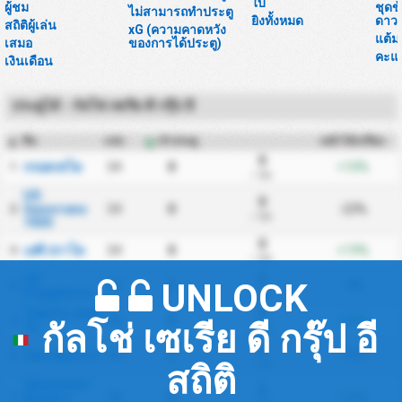
ใบ
ผู้ชม
ชุดข
ไม่สามารถทำประตู
ยิงทั้งหมด
ดาวน
สถิติผู้เล่น
xG (ความคาดหวัง
แต้ม
เสมอ
ของการได้ประตู)
คะแ
เงินเดือน
ประตูได้ - กัลโช่ เซเรีย ดี กรุ๊ป อี
ทีม
แข่ง
ทำประตู
เหย้าได้เปรียบ
#
0
กรอสเซโต
34
0
+10%
1
/ นัด
US
0
Gavorrano
34
0
-23%
2
/ นัด
1930
0
เอซี ปราโต
34
0
+19%
3
/ นัด
US
0
UNLOCK
34
0
-4%
4
Poggibonsi
/ นัด
โฟลิกโน คัลซิ
0
34
0
+20%
5
กัลโช่ เซเรีย ดี กรุ๊ป อี
โอ
/ นัด
0
Sansepolcro
34
0
-10%
6
/ นัด
สถิติ
Ghivizzano
0
Borgo a
34
0
+33%
7