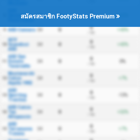
/ นัด
Mozzano
ASD
0
Seravezza
34
0
+23%
สมัครสมาชิก FootyStats Premium
8
/ นัด
Pozzi Calcio
0
ASD Cannara
34
0
+43%
9
/ นัด
ACV
0
Scandicci
34
0
+43%
10
/ นัด
ASD
ASD San
0
Donato
34
0
0%
11
/ นัด
Tavarnelle
Montevarchi
0
Calcio
34
0
+7%
12
/ นัด
Aquila 1902
ASD
0
Sporting
34
0
-13%
13
/ นัด
Trestina
ASD Calcio
0
Tau
34
0
+32%
14
/ นัด
Altopascio
ASD
0
Terranuova
34
0
+7%
15
/ นัด
Traiana