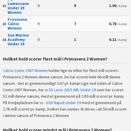
Lumezzane
9
9
1.00
12
/ kamp
Under 19
Women
Frosinone
Calcio
9
7
0.78
13
/ kamp
Women
San Marino
Academy
9
1
0.11
14
/ kamp
Under 19
Hvilket hold scorer flest mål i Primavera 2 Women?
Calcio Como 1907 Women
holder lige nu titlen for flest mål scoret i
Primavera 2 Women denne sæson. De har scoret hele 66 mål denne
sæson - det er gennemsnitligt 3.67 pr. kamp! Lige ved siden af Calcio
Como 1907 Women, har vi
SS Lazio 2015 ARL Under 19
som har scoret
52 mål denne sæson, med et gennemsnit på 2.89 mål scoret pr. kamp.
På tredjepladsen har vi -
SSD Napoli Under 19
med et gennemsnit på
2.78 mål scoret pr. kamp, hvilket kan samles til deres i alt 50 mål scoret
i denne sæson af Primavera 2 Women.
Hvilket hold scorer mindst mål i Primavera 2 Women?