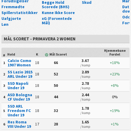
Forudsigelser
Mar
Begge Hold
Skud
Fremmødte
Scorede (BHS)
Data
dow
Spillerstatistikker
Kunne Ikke Score
Odd
Uafgjorte
xG (Forventede
Mål)
Forv
Løn
MÅL SCORET - PRIMAVERA 2 WOMEN
Hjemmebane
Hold
K
Mål Scoret
Fordel
#
Calcio Como
3.67
18
66
+18%
1
1907 Women
/ kamp
SS Lazio 2015
2.89
18
52
+23%
2
ARL Under 19
/ kamp
SSD Napoli
2.78
18
50
+8%
3
Under 19
/ kamp
ASD Bologna
2.44
18
44
0%
4
CF Under 19
/ kamp
SSD ARL
1.78
Freedom FC
18
32
+19%
5
/ kamp
Under 19
Res Roma
1.65
17
28
+1%
6
VIII Under 19
/ kamp