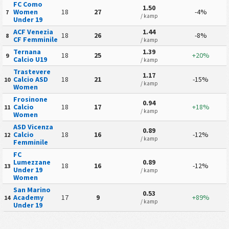
FC Como
1.50
Women
18
27
-4%
7
/ kamp
Under 19
ACF Venezia
1.44
18
26
-8%
8
CF Femminile
/ kamp
Ternana
1.39
18
25
+20%
9
Calcio U19
/ kamp
Trastevere
1.17
Calcio ASD
18
21
-15%
10
/ kamp
Women
Frosinone
0.94
Calcio
18
17
+18%
11
/ kamp
Women
ASD Vicenza
0.89
Calcio
18
16
-12%
12
/ kamp
Femminile
FC
Lumezzane
0.89
18
16
-12%
13
Under 19
/ kamp
Women
San Marino
0.53
Academy
17
9
+89%
14
/ kamp
Under 19