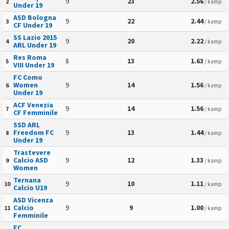
9
23
2.56
2
/ kamp
Under 19
ASD Bologna
9
22
2.44
3
/ kamp
CF Under 19
SS Lazio 2015
9
20
2.22
4
/ kamp
ARL Under 19
Res Roma
8
13
1.63
5
/ kamp
VIII Under 19
FC Como
Women
9
14
1.56
6
/ kamp
Under 19
ACF Venezia
9
14
1.56
7
/ kamp
CF Femminile
SSD ARL
Freedom FC
9
13
1.44
8
/ kamp
Under 19
Trastevere
Calcio ASD
9
12
1.33
9
/ kamp
Women
Ternana
9
10
1.11
10
/ kamp
Calcio U19
ASD Vicenza
Calcio
9
9
1.00
11
/ kamp
Femminile
FC