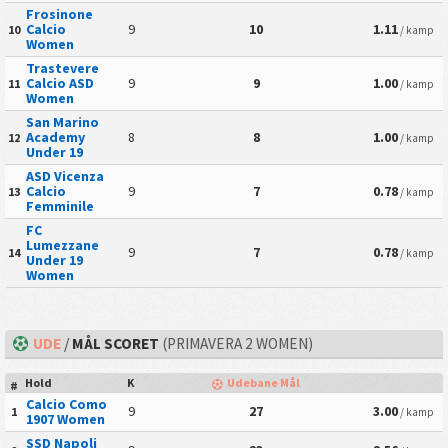
Frosinone
Calcio
9
10
1.11
10
/ kamp
Women
Trastevere
Calcio ASD
9
9
1.00
11
/ kamp
Women
San Marino
Academy
8
8
1.00
12
/ kamp
Under 19
ASD Vicenza
Calcio
9
7
0.78
13
/ kamp
Femminile
FC
Lumezzane
9
7
0.78
14
/ kamp
Under 19
Women
UDE
/
MÅL SCORET
(PRIMAVERA 2 WOMEN)
Hold
K
Udebane Mål
#
Calcio Como
9
27
3.00
1
/ kamp
1907 Women
SSD Napoli