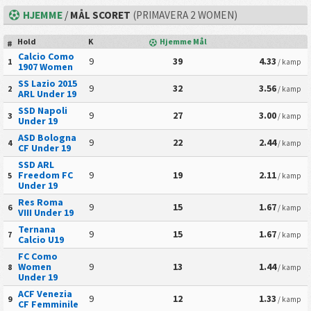
HJEMME
/
MÅL SCORET
(PRIMAVERA 2 WOMEN)
Hold
K
Hjemme Mål
#
Calcio Como
9
39
4.33
1
/ kamp
1907 Women
SS Lazio 2015
9
32
3.56
2
/ kamp
ARL Under 19
SSD Napoli
9
27
3.00
3
/ kamp
Under 19
ASD Bologna
9
22
2.44
4
/ kamp
CF Under 19
SSD ARL
Freedom FC
9
19
2.11
5
/ kamp
Under 19
Res Roma
9
15
1.67
6
/ kamp
VIII Under 19
Ternana
9
15
1.67
7
/ kamp
Calcio U19
FC Como
Women
9
13
1.44
8
/ kamp
Under 19
ACF Venezia
9
12
1.33
9
/ kamp
CF Femminile