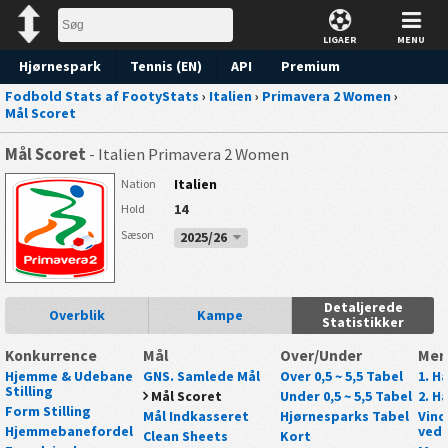
LIGAER
MENU
Hjørnespark
Tennis (EN)
API
Premium
Fodbold Stats af FootyStats
›
Italien
›
Primavera 2 Women
›
Forudsigelse
Mål Scoret
Mål Scoret
- Italien Primavera 2 Women
Italien
Nation
14
Hold
Sæson
2025/26
Detaljerede
Overblik
Kampe
Statistikker
Konkurrence
Mål
Over/Under
Mer
Hjemme & Udebane
GNS. Samlede Mål
Over 0,5 ~ 5,5 Tabel
1. Ha
Stilling
Mål Scoret
Under 0,5 ~ 5,5 Tabel
2. Ha
Form Stilling
Mål Indkasseret
Hjørnesparks Tabel
Vind
Hjemmebanefordel
ved 
Clean Sheets
Kort