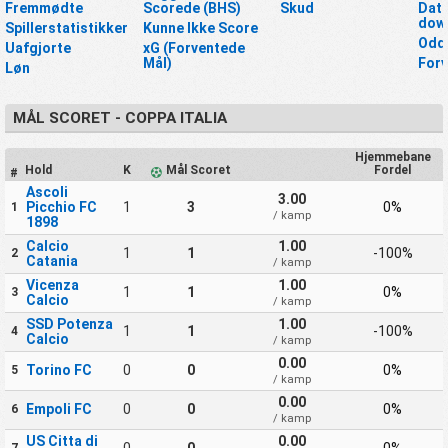
Fremmødte
Scorede (BHS)
Skud
Data
dow
Spillerstatistikker
Kunne Ikke Score
Odd
Uafgjorte
xG (Forventede
Mål)
Forv
Løn
MÅL SCORET - COPPA ITALIA
Hjemmebane
Hold
K
Mål Scoret
Fordel
#
Ascoli
3.00
Picchio FC
1
3
0%
1
/ kamp
1898
Calcio
1.00
1
1
-100%
2
Catania
/ kamp
Vicenza
1.00
1
1
0%
3
Calcio
/ kamp
SSD Potenza
1.00
1
1
-100%
4
Calcio
/ kamp
0.00
Torino FC
0
0
0%
5
/ kamp
0.00
Empoli FC
0
0
0%
6
/ kamp
US Citta di
0.00
0
0
0%
7