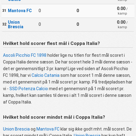
0.00
/
Mantova FC
0
0
31
kamp
Union
0.00
/
0
0
32
Brescia
kamp
Hvilket hold scorer flest mål i Coppa Italia?
Ascoli Picchio FC 1898
holder lige nu titlen for flest mål scoret i
Coppa Italia denne sæson. De har scoret hele 3 mål denne sæson -
det er gennemsnitligt 3 pr. kamp! Lige ved siden af Ascoli Picchio
FC 1898, har vi
Calcio Catania
som har scoret 1 mål denne sæson,
med et gennemsnit på 1 mål scoret pr. kamp. På tredjepladsen har
vi -
SSD Potenza Calcio
med et gennemsnit på 1 mål scoret pr.
kamp, hvilket kan samles til deres i alt 1 mål scoret i denne sæson
af Coppa Italia.
Hvilket hold scorer mindst mål i Coppa Italia?
Union Brescia
og
Mantova FC
klar sig ikke godt mht. mål scoret. De
har scoret mindst mål i Coppa Italia.
Union Brescia
har kun haft