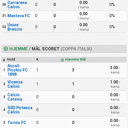
Carrarese
0.00
0
0
0%
30
Calcio
/ kamp
0.00
Mantova FC
0
0
0%
31
/ kamp
Union
0.00
0
0
0%
32
Brescia
/ kamp
HJEMME
/
MÅL SCORET
(COPPA ITALIA)
Hold
K
Hjemme Mål
#
Ascoli
3.00
/
Picchio FC
1
3
1
kamp
1898
Vicenza
1.00
/
1
1
2
Calcio
kamp
Calcio
0.00
/
0
0
3
Catania
kamp
SSD Potenza
0.00
/
0
0
4
Calcio
kamp
0.00
/
Torino FC
0
0
5
kamp