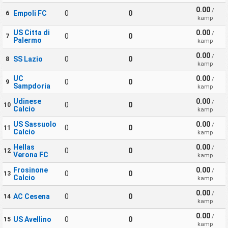
0.00
/
Empoli FC
0
0
6
kamp
US Citta di
0.00
/
0
0
7
Palermo
kamp
0.00
/
SS Lazio
0
0
8
kamp
UC
0.00
/
0
0
9
Sampdoria
kamp
Udinese
0.00
/
0
0
10
Calcio
kamp
US Sassuolo
0.00
/
0
0
11
Calcio
kamp
Hellas
0.00
/
0
0
12
Verona FC
kamp
Frosinone
0.00
/
0
0
13
Calcio
kamp
0.00
/
AC Cesena
0
0
14
kamp
0.00
/
US Avellino
0
0
15
kamp