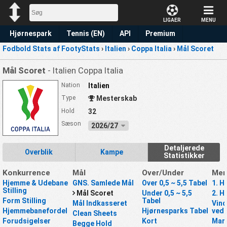
LIGAER
MENU
Hjørnespark
Tennis (EN)
API
Premium
Fodbold Stats af FootyStats
›
Italien
›
Coppa Italia
›
Mål Scoret
Forudsigelse
Mål Scoret
- Italien Coppa Italia
Nation
Italien
Type
Mesterskab
Hold
32
Sæson
2026/27
Detaljerede
Overblik
Kampe
Statistikker
Konkurrence
Mål
Over/Under
Mer
Hjemme & Udebane
GNS. Samlede Mål
Over 0,5 ~ 5,5 Tabel
1. H
Stilling
Mål Scoret
Under 0,5 ~ 5,5
2. H
Form Stilling
Tabel
Mål Indkasseret
Vind
Hjemmebanefordel
Hjørnesparks Tabel
ved 
Clean Sheets
Forudsigelser
Kort
Mar
Begge Hold