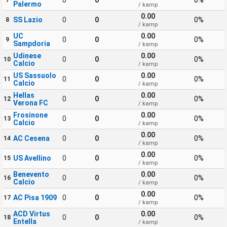
Palermo
/ kamp
0.00
SS Lazio
0
0
0%
8
/ kamp
UC
0.00
0
0
0%
9
Sampdoria
/ kamp
Udinese
0.00
0
0
0%
10
Calcio
/ kamp
US Sassuolo
0.00
0
0
0%
11
Calcio
/ kamp
Hellas
0.00
0
0
0%
12
Verona FC
/ kamp
Frosinone
0.00
0
0
0%
13
Calcio
/ kamp
0.00
AC Cesena
0
0
0%
14
/ kamp
0.00
US Avellino
0
0
0%
15
/ kamp
Benevento
0.00
0
0
0%
16
Calcio
/ kamp
0.00
AC Pisa 1909
0
0
0%
17
/ kamp
ACD Virtus
0.00
0
0
0%
18
Entella
/ kamp