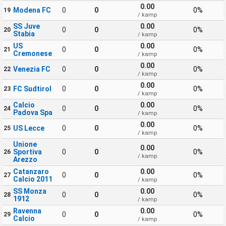
0.00
Modena FC
0
0
0%
19
/ kamp
SS Juve
0.00
0
0
0%
20
Stabia
/ kamp
US
0.00
0
0
0%
21
Cremonese
/ kamp
0.00
Venezia FC
0
0
0%
22
/ kamp
0.00
FC Sudtirol
0
0
0%
23
/ kamp
Calcio
0.00
0
0
0%
24
Padova Spa
/ kamp
0.00
US Lecce
0
0
0%
25
/ kamp
Unione
0.00
Sportiva
0
0
0%
26
/ kamp
Arezzo
Catanzaro
0.00
0
0
0%
27
Calcio 2011
/ kamp
SS Monza
0.00
0
0
0%
28
1912
/ kamp
Ravenna
0.00
0
0
0%
29
Calcio
/ kamp