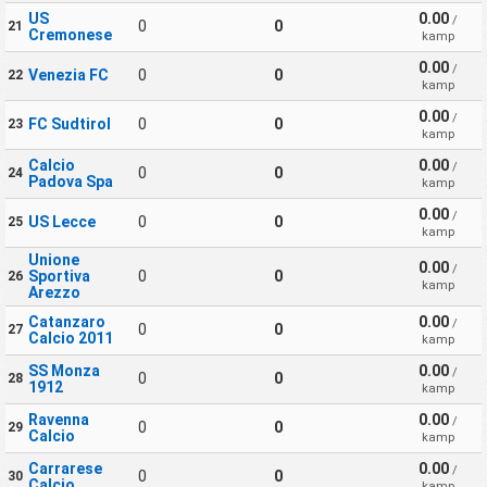
US
0.00
/
0
0
21
Cremonese
kamp
0.00
/
Venezia FC
0
0
22
kamp
0.00
/
FC Sudtirol
0
0
23
kamp
Calcio
0.00
/
0
0
24
Padova Spa
kamp
0.00
/
US Lecce
0
0
25
kamp
Unione
0.00
/
Sportiva
0
0
26
kamp
Arezzo
Catanzaro
0.00
/
0
0
27
Calcio 2011
kamp
SS Monza
0.00
/
0
0
28
1912
kamp
Ravenna
0.00
/
0
0
29
Calcio
kamp
Carrarese
0.00
/
0
0
30
Calcio
kamp