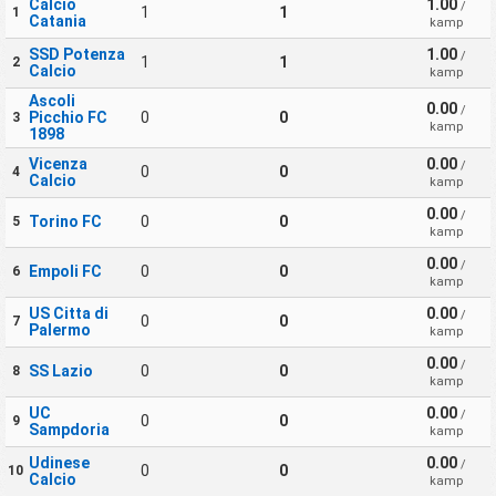
Calcio
1.00
/
1
1
1
Catania
kamp
SSD Potenza
1.00
/
1
1
2
Calcio
kamp
Ascoli
0.00
/
Picchio FC
0
0
3
kamp
1898
Vicenza
0.00
/
0
0
4
Calcio
kamp
0.00
/
Torino FC
0
0
5
kamp
0.00
/
Empoli FC
0
0
6
kamp
US Citta di
0.00
/
0
0
7
Palermo
kamp
0.00
/
SS Lazio
0
0
8
kamp
UC
0.00
/
0
0
9
Sampdoria
kamp
Udinese
0.00
/
0
0
10
Calcio
kamp