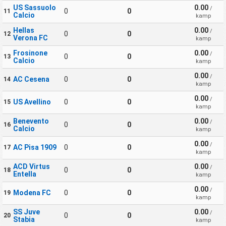
US Sassuolo
0.00
/
0
0
11
Calcio
kamp
Hellas
0.00
/
0
0
12
Verona FC
kamp
Frosinone
0.00
/
0
0
13
Calcio
kamp
0.00
/
AC Cesena
0
0
14
kamp
0.00
/
US Avellino
0
0
15
kamp
Benevento
0.00
/
0
0
16
Calcio
kamp
0.00
/
AC Pisa 1909
0
0
17
kamp
ACD Virtus
0.00
/
0
0
18
Entella
kamp
0.00
/
Modena FC
0
0
19
kamp
SS Juve
0.00
/
0
0
20
Stabia
kamp