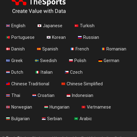
English
Japanese
Turkish
Portuguese
Korean
Russian
Danish
Spanish
French
Romanian
Greek
Swedish
Polish
German
Dutch
Italian
Czech
Chinese Traditional
Chinese Simplified
Thai
Croatian
Indonesian
Norwegian
Hungarian
Vietnamese
Bulgarian
Serbian
Arabic