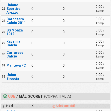
Unione
0.00
/
Sportiva
0
0
26
kamp
Arezzo
Catanzaro
0.00
/
0
0
27
Calcio 2011
kamp
SS Monza
0.00
/
0
0
28
1912
kamp
Ravenna
0.00
/
0
0
29
Calcio
kamp
Carrarese
0.00
/
0
0
30
Calcio
kamp
0.00
/
Mantova FC
0
0
31
kamp
Union
0.00
/
0
0
32
Brescia
kamp
UDE
/
MÅL SCORET
(COPPA ITALIA)
Hold
K
Udebane Mål
#