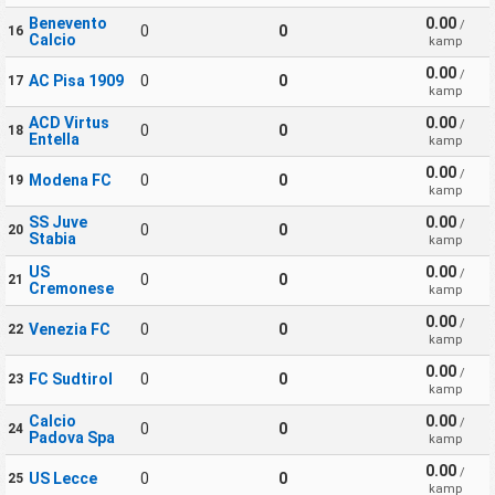
Benevento
0.00
/
0
0
16
Calcio
kamp
0.00
/
AC Pisa 1909
0
0
17
kamp
ACD Virtus
0.00
/
0
0
18
Entella
kamp
0.00
/
Modena FC
0
0
19
kamp
SS Juve
0.00
/
0
0
20
Stabia
kamp
US
0.00
/
0
0
21
Cremonese
kamp
0.00
/
Venezia FC
0
0
22
kamp
0.00
/
FC Sudtirol
0
0
23
kamp
Calcio
0.00
/
0
0
24
Padova Spa
kamp
0.00
/
US Lecce
0
0
25
kamp