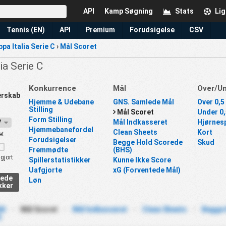
API
Kamp Søgning
Stats
Lig
Tennis (EN)
API
Premium
Forudsigelse
CSV
pa Italia Serie C
›
Mål Scoret
lia Serie C
Konkurrence
Mål
Over/U
rskab
Hjemme & Udebane
GNS. Samlede Mål
Over 0,5
Stilling
Mål Scoret
Under 0,
Form Stilling
Mål Indkasseret
Hjørnes
27
Hjemmebanefordel
Clean Sheets
Kort
et
Forudsigelser
Begge Hold Scorede
Skud
Fremmødte
(BHS)
gjort
Spillerstatistikker
Kunne Ikke Score
Uafgjorte
xG (Forventede Mål)
rede
Løn
kker
ål
-
Mål Scoret
-
Mål Indkasseret
-
Clean Sheets
-
Begge 
)