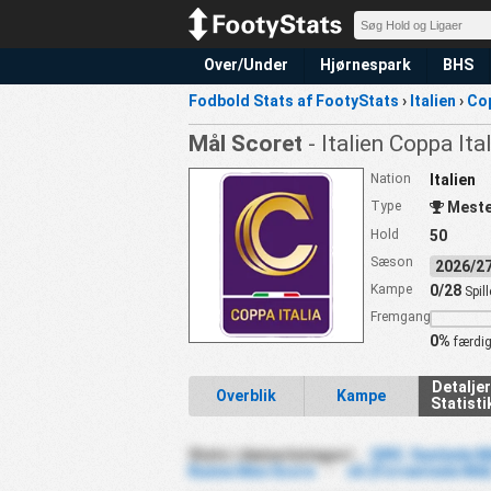
Over/Under
Hjørnespark
BHS
Fodbold Stats af FootyStats
›
Italien
›
Cop
Mål Scoret
- Italien Coppa Ita
Nation
Italien
Type
Meste
Hold
50
Sæson
2026/
Kampe
0/28
Spill
Fremgang
0%
færdig
Detalje
Overblik
Kampe
Statisti
Stats i denne kategori :
GNS. Samlede M
Kunne Ikke Score
-
xG (Forventede Mål