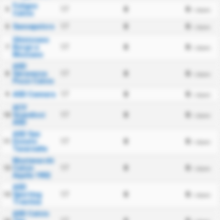
Foligno
17
0
0
5
/ zápas
Calcio
Sansepolcro
17
0
0
6
/ zápas
Ghivizzano
Borgo a
17
0
0
7
/ zápas
Mozzano
ASD
Seravezza
17
0
0
8
/ zápas
Pozzi Calcio
ASD Cannara
17
0
0
9
/ zápas
ACV
Scandicci
17
0
0
10
/ zápas
ASD
ASD San
Donato
17
0
0
11
/ zápas
Tavarnelle
Montevarchi
Calcio
17
0
0
12
/ zápas
Aquila 1902
ASD
Sporting
17
0
0
13
/ zápas
Trestina
ASD Calcio