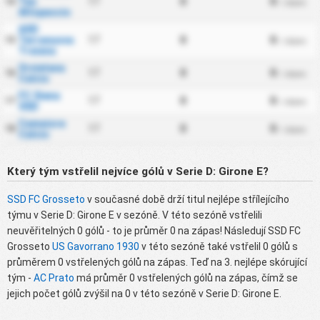
Tau
17
0
0
14
/ zápas
Altopascio
ASD
Terranuova
17
0
0
15
/ zápas
Traiana
Orvietana
17
0
0
16
/ zápas
Calcio
FC Siena
17
0
0
17
/ zápas
SSD
Camaiore
17
0
0
18
/ zápas
Calcio
Který tým vstřelil nejvíce gólů v Serie D: Girone E?
SSD FC Grosseto
v současné době drží titul nejlépe střílejícího
týmu v Serie D: Girone E v sezóně. V této sezóně vstřelili
neuvěřitelných 0 gólů - to je průměr 0 na zápas! Následují SSD FC
Grosseto
US Gavorrano 1930
v této sezóně také vstřelil 0 gólů s
průměrem 0 vstřelených gólů na zápas. Teď na 3. nejlépe skórující
tým -
AC Prato
má průměr 0 vstřelených gólů na zápas, čímž se
jejich počet gólů zvýšil na 0 v této sezóně v Serie D: Girone E.