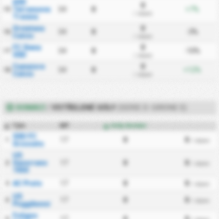
ASD
0
Terranuova
34
0
+7%
15
/ zápas
Traiana
Orvietana
0
34
0
-3%
16
Calcio
/ zápas
FC Siena
0
34
0
-10%
17
SSD
/ zápas
Camaiore
0
34
0
+12%
18
Calcio
/ zápas
DOMÁCÍ
/
VSTŘELENÉ GÓLY
(SERIE D: GIRONE E)
Tým
MP
Góly domácí
#
SSD FC
17
0
0
1
/ zápas
Grosseto
US
Gavorrano
17
0
0
2
/ zápas
1930
AC Prato
17
0
0
3
/ zápas
US
17
0
0
4
/ zápas
Poggibonsi
Foligno