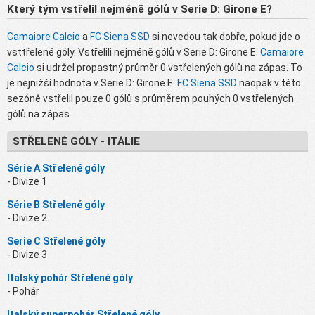
Který tým vstřelil nejméně gólů v Serie D: Girone E?
Camaiore Calcio
a
FC Siena SSD
si nevedou tak dobře, pokud jde o
vsttřelené góly. Vstřelili nejméně gólů v Serie D: Girone E.
Camaiore
Calcio
si udržel propastný průměr 0 vstřelených gólů na zápas. To
je nejnižší hodnota v Serie D: Girone E.
FC Siena SSD
naopak v této
sezóně vstřelil pouze 0 gólů s průměrem pouhých 0 vstřelených
gólů na zápas.
STŘELENÉ GÓLY - ITÁLIE
Série A Střelené góly
- Divize 1
Série B Střelené góly
- Divize 2
Serie C Střelené góly
- Divize 3
Italský pohár Střelené góly
- Pohár
Italský superpohár Střelené góly