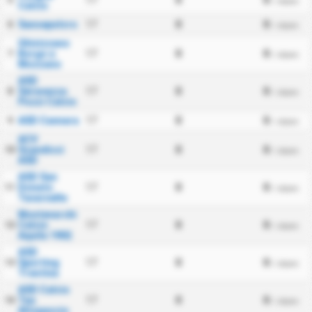
17
0
0
5
/ zápas
Calcio
Sansepolcro
17
0
0
6
/ zápas
Ghivizzano
Borgo a
17
0
0
7
/ zápas
Mozzano
ASD
Seravezza
17
0
0
8
/ zápas
Pozzi Calcio
ASD Cannara
17
0
0
9
/ zápas
ACV
Scandicci
17
0
0
10
/ zápas
ASD
ASD San
Donato
17
0
0
11
/ zápas
Tavarnelle
Montevarchi
Calcio
17
0
0
12
/ zápas
Aquila 1902
ASD
Sporting
17
0
0
13
/ zápas
Trestina
ASD Calcio
Tau
17
0
0
14
/ zápas
Altopascio