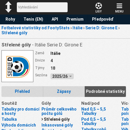
LIGY
MENU
Rohy
Tenis (EN)
API
Premium
Předpověď
Fotbalové statistiky od FootyStats
›
Itálie
›
Serie D: Girone E
›
Střelené góly
Střelené góly
- Itálie Serie D: Girone E
Země
Itálie
Divize
4
Týmy
18
Sezóna
2025/26
Přehled
Zápasy
Podrobné statistiky
Soutěž
Góly
Nad/pod
Víc
Tabulky pro domácí
Průměr celkového
Nad 0,5 ~ 5,5
Tabu
a hosty
počtu gólů
Tabulky
pol
Tabulka
Střelené góly
Pod 0,5 ~ 5,5
Tabu
Tabulky
pol
Výhoda domácích
Inkasované góly
Tabulky rohů
Výhr