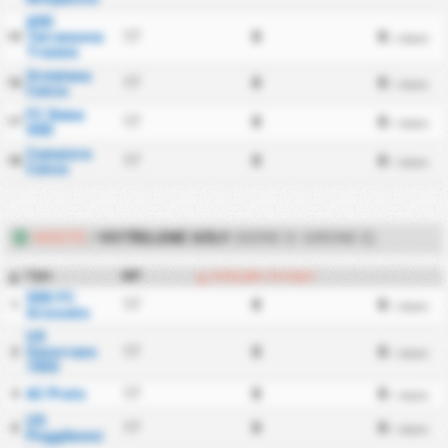
ASD
Terranuova
17
0
0
15
/ zápas
Traiana
Orvietana
17
0
0
16
/ zápas
Calcio
FC Siena
17
0
0
17
/ zápas
SSD
Camaiore
17
0
0
18
/ zápas
Calcio
HOSTÉ
/
VSTŘELENÉ GÓLY
(SERIE D: GIRONE E)
Tým
MP
Góly jako hotující
#
SSD FC
17
0
0
1
/ zápas
Grosseto
US
Gavorrano
17
0
0
2
/ zápas
1930
AC Prato
17
0
0
3
/ zápas
US
17
0
0
4
/ zápas
Poggibonsi