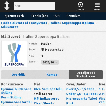
LIGAER
MENU
Hjørnespark
Tennis (EN)
API
Premium
Fodbold Stats af FootyStats
›
Italien
›
Supercoppa Italiana
›
Forudsigelse
Mål Scoret
Mål Scoret
- Italien Supercoppa Italiana
Italien
Nation
Mesterskab
Type
4
Hold
Sæson
2025/26
Detaljerede
Overblik
Kampe
Statistikker
Konkurrence
Mål
Over/Under
Mer
Hjemme & Udebane
GNS. Samlede Mål
Over 0,5 ~ 5,5 Tabel
1. Ha
Stilling
Mål Scoret
Under 0,5 ~ 5,5 Tabel
2. Ha
Form Stilling
Mål Indkasseret
Hjørnesparks Tabel
Vind
Hjemmebanefordel
ved 
Clean Sheets
Kort