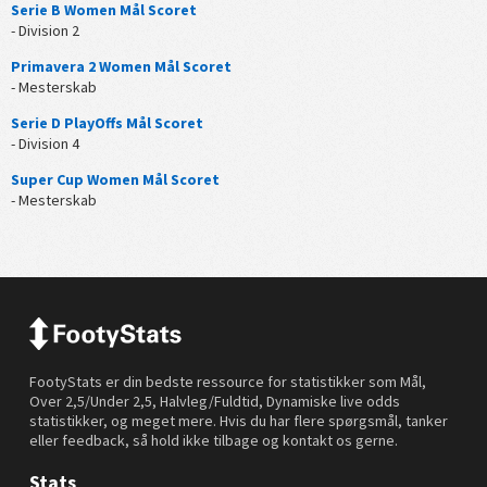
Serie B Women Mål Scoret
- Division 2
Primavera 2 Women Mål Scoret
- Mesterskab
Serie D PlayOffs Mål Scoret
- Division 4
Super Cup Women Mål Scoret
- Mesterskab
FootyStats er din bedste ressource for statistikker som Mål,
Over 2,5/Under 2,5, Halvleg/Fuldtid, Dynamiske live odds
statistikker, og meget mere. Hvis du har flere spørgsmål, tanker
eller feedback, så hold ikke tilbage og kontakt os gerne.
Stats