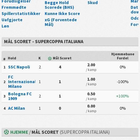
Forudsigelser
Mar
Begge Hold
Skud
Fremmødte
Scorede (BHS)
Data
dow
Spillerstatistikker
Kunne Ikke Score
Odd
Uafgjorte
xG (Forventede
Mål)
Forv
Løn
MÅL SCORET - SUPERCOPPA ITALIANA
Hjemmebane
Hold
K
Mål Scoret
Fordel
#
2.00
SSC Napoli
2
4
0%
1
/ kamp
FC
1.00
Internazionale
1
1
-100%
2
/ kamp
Milano
Bologna FC
0.50
2
1
+100%
3
1909
/ kamp
0.00
AC Milan
1
0
0%
4
/ kamp
HJEMME
/
MÅL SCORET
(SUPERCOPPA ITALIANA)