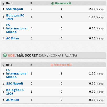
Hold
K
Hjemme Mål
#
SSC Napoli
2
4
2.00
1
/ kamp
Bologna FC
1
1
1.00
2
/ kamp
1909
FC
Internazionale
0
0
0.00
3
/ kamp
Milano
AC Milan
0
0
0.00
4
/ kamp
UDE
/
MÅL SCORET
(SUPERCOPPA ITALIANA)
Hold
K
Udebane Mål
#
FC
Internazionale
1
1
1.00
1
/ kamp
Milano
SSC Napoli
0
0
0.00
2
/ kamp
Bologna FC
1
0
0.00
3
/ kamp
1909
AC Milan
1
0
0.00
4
/ kamp