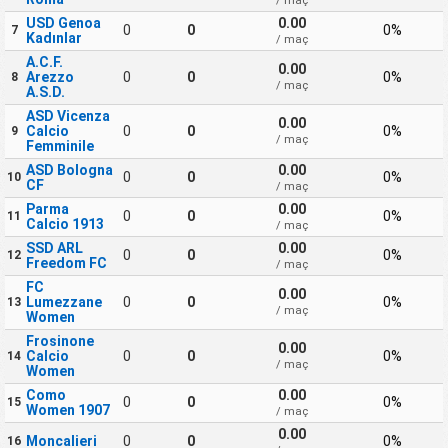
/ maç
USD Genoa
0.00
0
0
0%
7
Kadınlar
/ maç
A.C.F.
0.00
Arezzo
0
0
0%
8
/ maç
A.S.D.
ASD Vicenza
0.00
Calcio
0
0
0%
9
/ maç
Femminile
ASD Bologna
0.00
0
0
0%
10
CF
/ maç
Parma
0.00
0
0
0%
11
Calcio 1913
/ maç
SSD ARL
0.00
0
0
0%
12
Freedom FC
/ maç
FC
0.00
Lumezzane
0
0
0%
13
/ maç
Women
Frosinone
0.00
Calcio
0
0
0%
14
/ maç
Women
Como
0.00
0
0
0%
15
Women 1907
/ maç
0.00
Moncalieri
0
0
0%
16