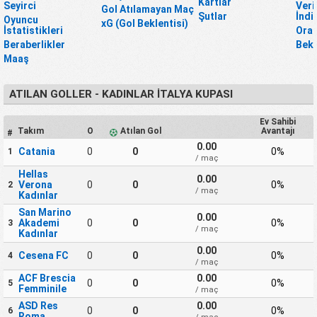
Kartlar
Seyirci
Veri
Gol Atılamayan Maç
Şutlar
İndi
Oyuncu
xG (Gol Beklentisi)
İstatistikleri
Oran
Beraberlikler
Bekl
Maaş
ATILAN GOLLER - KADINLAR İTALYA KUPASI
Ev Sahibi
Takım
O
Atılan Gol
Avantajı
#
0.00
Catania
0
0
0%
1
/ maç
Hellas
0.00
Verona
0
0
0%
2
/ maç
Kadınlar
San Marino
0.00
Akademi
0
0
0%
3
/ maç
Kadınlar
0.00
Cesena FC
0
0
0%
4
/ maç
ACF Brescia
0.00
0
0
0%
5
Femminile
/ maç
ASD Res
0.00
0
0
0%
6
Roma