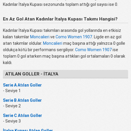
Kadınlar İtalya Kupası sezonunda toplam attığı gol sayısı ise 0.
En Az Gol Atan Kadınlar İtalya Kupası Takımı Hangisi?
Kadınlar İtalya Kupası takımları arasında gol yollarında en etkisiz
kalan takımlar
Moncalieri
ve
Como Women 1907
. Ligde en az gol
atan takımlar oldular.
Moncalieri
maç başına attığı yalnızca 0 golle
oldukça kötü bir performans sergiliyor.
Como Women 1907
ise
toplam 0 gol atarken maç başına attıkları gol ortalamaları 0 olarak
kaldı.
ATILAN GOLLER - İTALYA
Serie A Atılan Goller
- Seviye 1
Serie B Atılan Goller
- Seviye 2
Serie C Atılan Goller
- Seviye 3
İtalya Kupası Atılan Goller