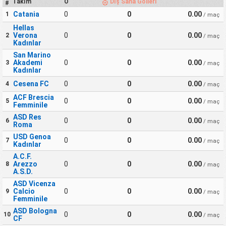
Takım
O
Dış Saha Golleri
#
Catania
0
0
0.00
1
/ maç
Hellas
Verona
0
0
0.00
2
/ maç
Kadınlar
San Marino
Akademi
0
0
0.00
3
/ maç
Kadınlar
Cesena FC
0
0
0.00
4
/ maç
ACF Brescia
0
0
0.00
5
/ maç
Femminile
ASD Res
0
0
0.00
6
/ maç
Roma
USD Genoa
0
0
0.00
7
/ maç
Kadınlar
A.C.F.
Arezzo
0
0
0.00
8
/ maç
A.S.D.
ASD Vicenza
Calcio
0
0
0.00
9
/ maç
Femminile
ASD Bologna
0
0
0.00
10
/ maç
CF