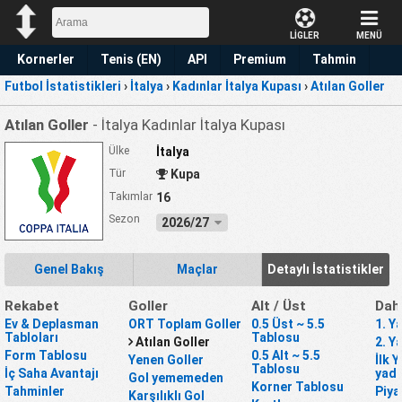
LİGLER
MENÜ
Kornerler
Tenis (EN)
API
Premium
Tahmin
Futbol İstatistikleri
›
İtalya
›
Kadınlar İtalya Kupası
›
Atılan Goller
Atılan Goller
- İtalya Kadınlar İtalya Kupası
Ülke
İtalya
Tür
Kupa
Takımlar
16
Sezon
2026/27
Genel Bakış
Maçlar
Detaylı İstatistikler
Rekabet
Goller
Alt / Üst
Dah
Ev & Deplasman
ORT Toplam Goller
0.5 Üst ~ 5.5
1. Y
Tabloları
Tablosu
Atılan Goller
2. Y
Form Tablosu
0.5 Alt ~ 5.5
Yenen Goller
İlk 
Tablosu
İç Saha Avantajı
yada
Gol yememeden
Korner Tablosu
Tahminler
Piya
Karşılıklı Gol