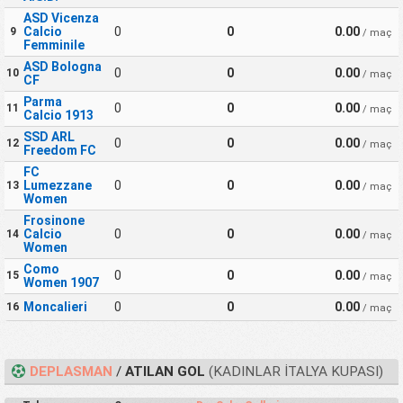
ASD Vicenza
Calcio
0
0
0.00
9
/ maç
Femminile
ASD Bologna
0
0
0.00
10
/ maç
CF
Parma
0
0
0.00
11
/ maç
Calcio 1913
SSD ARL
0
0
0.00
12
/ maç
Freedom FC
FC
Lumezzane
0
0
0.00
13
/ maç
Women
Frosinone
Calcio
0
0
0.00
14
/ maç
Women
Como
0
0
0.00
15
/ maç
Women 1907
Moncalieri
0
0
0.00
16
/ maç
DEPLASMAN
/
ATILAN GOL
(KADINLAR İTALYA KUPASI)