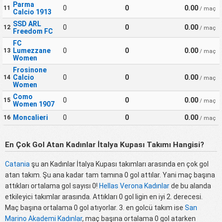
Parma
0
0
0.00
11
/ maç
Calcio 1913
SSD ARL
0
0
0.00
12
/ maç
Freedom FC
FC
Lumezzane
0
0
0.00
13
/ maç
Women
Frosinone
Calcio
0
0
0.00
14
/ maç
Women
Como
0
0
0.00
15
/ maç
Women 1907
Moncalieri
0
0
0.00
16
/ maç
En Çok Gol Atan Kadınlar İtalya Kupası Takımı Hangisi?
Catania
şu an Kadınlar İtalya Kupası takımları arasında en çok gol
atan takım. Şu ana kadar tam tamına 0 gol attılar. Yani maç başına
attıkları ortalama gol sayısı 0!
Hellas Verona Kadınlar
de bu alanda
etkileyici takımlar arasında. Attıkları 0 gol ligin en iyi 2. derecesi.
Maç başına ortalama 0 gol atıyorlar. 3. en golcü takım ise
San
Marino Akademi Kadınlar
, maç başına ortalama 0 gol atarken