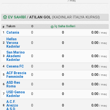
/ maç
EV SAHIBI
/
ATILAN GOL
(KADINLAR İTALYA KUPASI)
Takım
O
İç Saha Golleri
#
Catania
0
0
0.00
1
/ maç
Hellas
Verona
0
0
0.00
2
/ maç
Kadınlar
San Marino
Akademi
0
0
0.00
3
/ maç
Kadınlar
Cesena FC
0
0
0.00
4
/ maç
ACF Brescia
0
0
0.00
5
/ maç
Femminile
ASD Res
0
0
0.00
6
/ maç
Roma
USD Genoa
0
0
0.00
7
/ maç
Kadınlar
A.C.F.
Arezzo
0
0
0.00
8
/ maç
A.S.D.