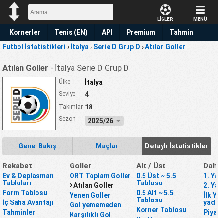
LİGLER
MENÜ
Kornerler
Tenis (EN)
API
Premium
Tahmin
Futbol İstatistikleri
›
İtalya
›
Serie D Grup D
›
Atılan Goller
Atılan Goller
- İtalya Serie D Grup D
Ülke
İtalya
Seviye
4
Takımlar
18
Sezon
2025/26
Genel Bakış
Maçlar
Detaylı İstatistikler
Rekabet
Goller
Alt / Üst
Dah
Ev & Deplasman
ORT Toplam Goller
0.5 Üst ~ 5.5
1. Y
Tabloları
Tablosu
Atılan Goller
2. Y
Form Tablosu
0.5 Alt ~ 5.5
Yenen Goller
İlk 
Tablosu
İç Saha Avantajı
yada
Gol yememeden
Korner Tablosu
Tahminler
Piya
Karşılıklı Gol