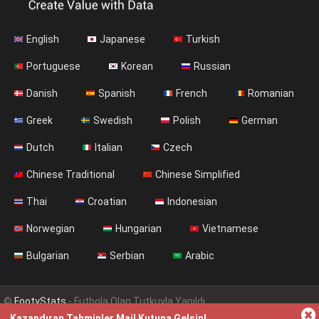
English
Japanese
Turkish
Portuguese
Korean
Russian
Danish
Spanish
French
Romanian
Greek
Swedish
Polish
German
Dutch
Italian
Czech
Chinese Traditional
Chinese Simplified
Thai
Croatian
Indonesian
Norwegian
Hungarian
Vietnamese
Bulgarian
Serbian
Arabic
©
FootyStats
- Futbola Olan Tutkuyla Yapıldı
Kazandıran Tahminler Mail Kutuna Gelsin!