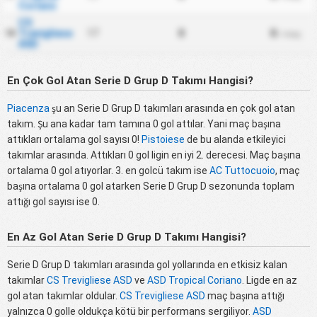
Coriano
CS
Trevigliese
17
0
0
18
/ maç
ASD
En Çok Gol Atan Serie D Grup D Takımı Hangisi?
Piacenza
şu an Serie D Grup D takımları arasında en çok gol atan
takım. Şu ana kadar tam tamına 0 gol attılar. Yani maç başına
attıkları ortalama gol sayısı 0!
Pistoiese
de bu alanda etkileyici
takımlar arasında. Attıkları 0 gol ligin en iyi 2. derecesi. Maç başına
ortalama 0 gol atıyorlar. 3. en golcü takım ise
AC Tuttocuoio
, maç
başına ortalama 0 gol atarken Serie D Grup D sezonunda toplam
attığı gol sayısı ise 0.
En Az Gol Atan Serie D Grup D Takımı Hangisi?
Serie D Grup D takımları arasında gol yollarında en etkisiz kalan
takımlar
CS Trevigliese ASD
ve
ASD Tropical Coriano
. Ligde en az
gol atan takımlar oldular.
CS Trevigliese ASD
maç başına attığı
yalnızca 0 golle oldukça kötü bir performans sergiliyor.
ASD