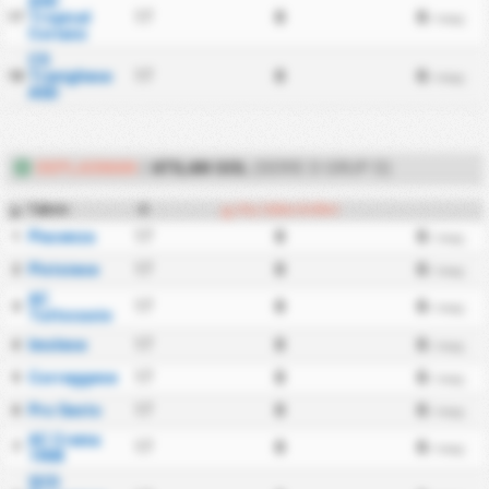
ASD
Tropical
17
0
0
17
/ maç
Coriano
CS
Trevigliese
17
0
0
18
/ maç
ASD
DEPLASMAN
/
ATILAN GOL
(SERIE D GRUP D)
Takım
O
Dış Saha Golleri
#
Piacenza
17
0
0
1
/ maç
Pistoiese
17
0
0
2
/ maç
AC
17
0
0
3
/ maç
Tuttocuoio
Imolese
17
0
0
4
/ maç
Correggese
17
0
0
5
/ maç
Pro Sesto
17
0
0
6
/ maç
AC Crema
17
0
0
7
/ maç
1908
SCD