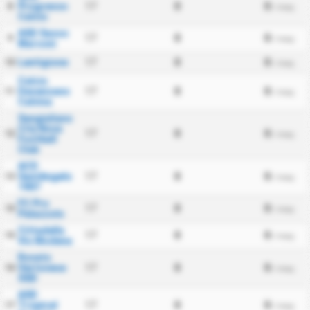
Progresso
17
0
0
8
/ maç
Calcio
ASD Sasso
17
0
0
9
/ maç
Marconi
Lentigione
17
0
0
10
/ maç
Calcio
Desenzano
17
0
0
11
/ maç
Calvina
Sangiuliano
City Nova
17
0
0
12
/ maç
Football
Club
ACD
SantAngelo
17
0
0
13
/ maç
1907
FC Pro
17
0
0
14
/ maç
Palazzolo
Cittadella
17
0
0
15
/ maç
Vis Modena
Rovato
Vertovese
17
0
0
16
/ maç
SSD
ASD
Tropical
17
0
0
17
/ maç