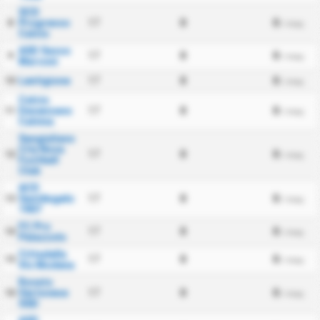
SCD
Progresso
17
0
0
8
/ maç
Calcio
ASD Sasso
17
0
0
9
/ maç
Marconi
Lentigione
17
0
0
10
/ maç
Calcio
Desenzano
17
0
0
11
/ maç
Calvina
Sangiuliano
City Nova
17
0
0
12
/ maç
Football
Club
ACD
SantAngelo
17
0
0
13
/ maç
1907
FC Pro
17
0
0
14
/ maç
Palazzolo
Cittadella
17
0
0
15
/ maç
Vis Modena
Rovato
Vertovese
17
0
0
16
/ maç
SSD