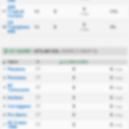
SSD
ASD
0
Tropical
34
0
-16%
17
/ maç
Coriano
CS
0
Trevigliese
34
0
0%
18
/ maç
ASD
EV SAHIBI
/
ATILAN GOL
(SERIE D GRUP D)
Takım
O
İç Saha Golleri
#
Piacenza
17
0
0
1
/ maç
Pistoiese
17
0
0
2
/ maç
AC
17
0
0
3
/ maç
Tuttocuoio
Imolese
17
0
0
4
/ maç
Correggese
17
0
0
5
/ maç
Pro Sesto
17
0
0
6
/ maç
AC Crema
17
0
0
7
/ maç
1908