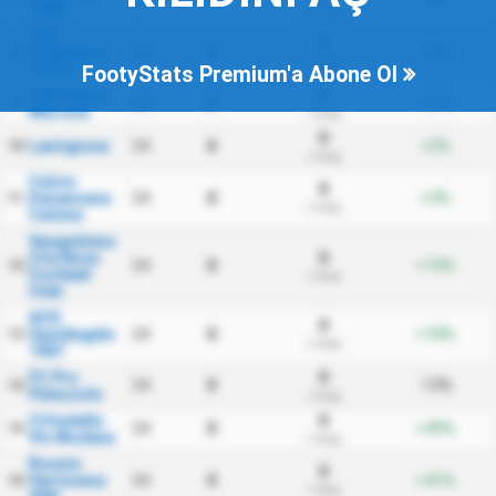
1908
/ maç
SCD
0
Progresso
34
0
-21%
8
/ maç
Calcio
FootyStats Premium'a Abone Ol
ASD Sasso
0
34
0
+37%
9
Marconi
/ maç
0
Lentigione
34
0
+2%
10
/ maç
Calcio
0
Desenzano
34
0
+3%
11
/ maç
Calvina
Sangiuliano
City Nova
0
34
0
+19%
12
Football
/ maç
Club
ACD
0
SantAngelo
34
0
+18%
13
/ maç
1907
FC Pro
0
34
0
-13%
14
Palazzolo
/ maç
Cittadella
0
34
0
+49%
15
Vis Modena
/ maç
Rovato
0
Vertovese
34
0
+41%
16
/ maç