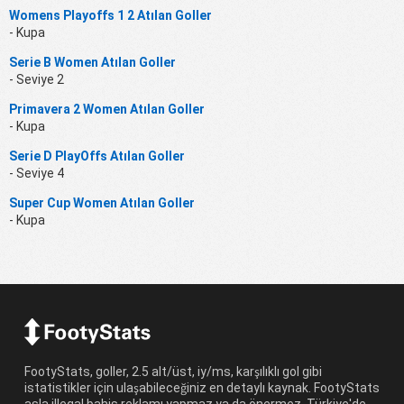
Womens Playoffs 1 2 Atılan Goller
- Kupa
Serie B Women Atılan Goller
- Seviye 2
Primavera 2 Women Atılan Goller
- Kupa
Serie D PlayOffs Atılan Goller
- Seviye 4
Super Cup Women Atılan Goller
- Kupa
FootyStats, goller, 2.5 alt/üst, iy/ms, karşılıklı gol gibi
istatistikler için ulaşabileceğiniz en detaylı kaynak. FootyStats
asla illegal bahis reklamı yapmaz ya da önermez. Türkiye'de