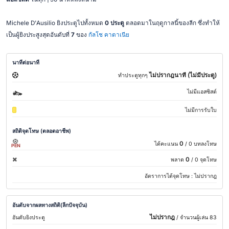
Michele D'Ausilio ยิงประตูไปทั้งหมด
0 ประตู
ตลอดมาในฤดูกาลนี้ของลีก ซึ่งทำให้
เป็นผู้ยิงประสูงสุดอันดับที่
7
ของ
กัลโช คาตาเนีย
นาทีต่อนาที
ไม่ปรากฎนาที (ไม่มีประตู)
ทำประตูทุกๆ
ไม่มีแอสซิสต์
ไม่มีการรับใบ
สถิติจุดโทษ (ตลอดอาชีพ)
0
ได้คะแนน
/ 0 บทลงโทษ
PEN
0
พลาด
/ 0 จุดโทษ
อัตราการได้จุดโทษ :
ไม่ปรากฎ
อันดับจากผลทางสถิติ(ลีกปัจจุบัน)
ไม่ปรากฎ
อันดับยิงประตู
/ จำนวนผู้เล่น 83