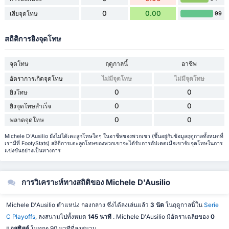
0
0.00
เสียจุดโทษ
99
สถิติการยิงจุดโทษ
จุดโทษ
ฤดูกาลนี้
อาชีพ
อัตราการเกิดจุดโทษ
ไม่มีจุดโทษ
ไม่มีจุดโทษ
0
0
ยิงโทษ
0
0
ยิงจุดโทษสำเร็จ
0
0
พลาดจุดโทษ
Michele D'Ausilio ยังไม่ได้เตะลูกโทษใดๆ ในอาชีพของพวกเขา (ขึ้นอยู่กับข้อมูลฤดูกาลทั้งหมดที่
เรามีที่ FootyStats) สถิติการเตะลูกโทษของพวกเขาจะได้รับการอัปเดตเมื่อเขาจับจุดโทษในการ
แข่งขันอย่างเป็นทางการ
การวิเคราะห์ทางสถิติของ Michele D'Ausilio
Michele D'Ausilio ตำแหน่ง กองกลาง ซึ่งได้ลงเล่นแล้ว
3 นัด
ในฤดูกาลนี้ใน
Serie
C Playoffs
, ลงสนามไปทั้งหมด
145 นาที
. Michele D'Ausilio มีอัตราเฉลี่ยของ
0
แอสซิสต์
ในทุกๆ 90 นาทีที่ลงสนาม