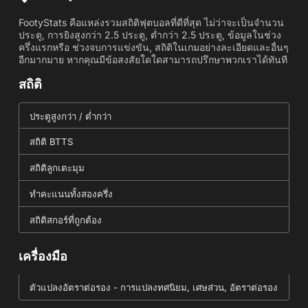
FootyStats คือแหล่งรวมสถิติฟุตบอลที่ดีที่สุด ไม่ว่าจะเป็นจำนวน
ประตู, การยิงสูงกว่า 2.5 ประตู, ต่ำกว่า 2.5 ประตู, ข้อมูลในช่วง
ครึ่งแรกหรือ ช่วงจบการแข่งขัน, สถิติในเกมอย่างละเอียดและอื่นๆ
อีกมากมาย หากคุณมีข้อสงสัยใดใดสามารถปรึกษาพวกเราได้ทันที
สถิติ
ประตูสูงกว่า / ต่ำกว่า
สถิติ BTTS
สถิติลูกเตะมุม
ทำคะแนนทั้งสองครึ่ง
สถิติสกอร์ที่ถูกต้อง
เครื่องมือ
ตัวแปลงอัตราต่อรอง - การแปลงทศนิยม, เศษส่วน, อัตราต่อรอง