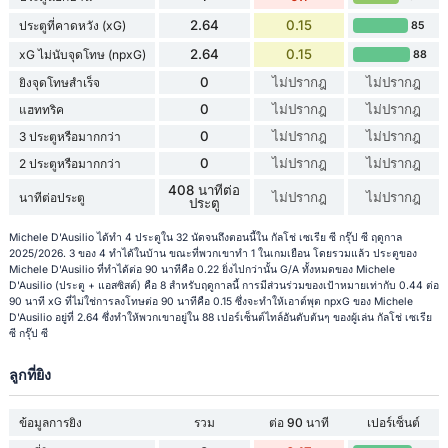
2.64
0.15
ประตูที่คาดหวัง (xG)
85
2.64
0.15
xG ไม่นับจุดโทษ (npxG)
88
0
ไม่ปรากฎ
ไม่ปรากฎ
ยิงจุดโทษสำเร็จ
0
ไม่ปรากฎ
ไม่ปรากฎ
แฮททริค
0
ไม่ปรากฎ
ไม่ปรากฎ
3 ประตูหรือมากกว่า
0
ไม่ปรากฎ
ไม่ปรากฎ
2 ประตูหรือมากกว่า
408 นาทีต่อ
ไม่ปรากฎ
ไม่ปรากฎ
นาทีต่อประตู
ประตู
Michele D'Ausilio ได้ทำ 4 ประตูใน 32 นัดจนถึงตอนนี้ใน กัลโช่ เซเรีย ซี กรุ๊ป ซี ฤดูกาล
2025/2026. 3 ของ 4 ทำได้ในบ้าน ขณะที่พวกเขาทำ 1 ในเกมเยือน โดยรวมแล้ว ประตูของ
Michele D'Ausilio ที่ทำได้ต่อ 90 นาทีคือ 0.22 ยิ่งไปกว่านั้น G/A ทั้งหมดของ Michele
D'Ausilio (ประตู + แอสซิสต์) คือ 8 สำหรับฤดูกาลนี้ การมีส่วนร่วมของเป้าหมายเท่ากับ 0.44 ต่อ
90 นาที xG ที่ไม่ใช่การลงโทษต่อ 90 นาทีคือ 0.15 ซึ่งจะทำให้เอาต์พุต npxG ของ Michele
D'Ausilio อยู่ที่ 2.64 ซึ่งทำให้พวกเขาอยู่ใน 88 เปอร์เซ็นต์ไทล์อันดับต้นๆ ของผู้เล่น กัลโช่ เซเรีย
ซี กรุ๊ป ซี
ลูกที่ยิง
ข้อมูลการยิง
รวม
ต่อ 90 นาที
เปอร์เซ็นต์