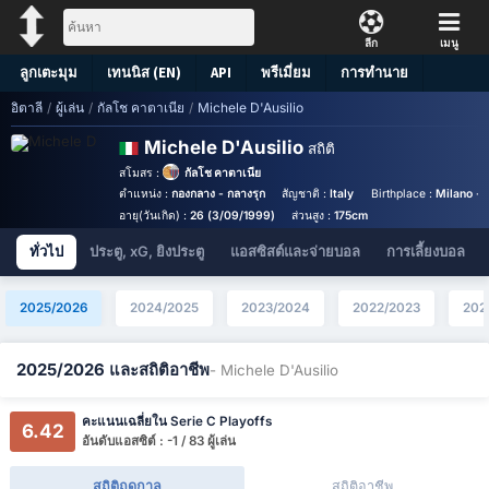
ลีก
เมนู
ลูกเตะมุม
เทนนิส (EN)
API
พรีเมี่ยม
การทำนาย
อิตาลี
/
ผู้เล่น
/
กัลโช คาตาเนีย
/
Michele D'Ausilio
Michele D'Ausilio
สถิติ
สโมสร :
กัลโช คาตาเนีย
ตำแหน่ง :
กองกลาง - กลางรุก
สัญชาติ :
Italy
Birthplace :
Milano - I
อายุ(วันเกิด) :
26 (3/09/1999)
ส่วนสูง :
175cm
ทั่วไป
ประตู, xG, ยิงประตู
แอสซิสต์และจ่ายบอล
การเลี้ยงบอล
2025/2026
2024/2025
2023/2024
2022/2023
202
2025/2026 และสถิติอาชีพ
- Michele D'Ausilio
คะแนนเฉลี่ยใน Serie C Playoffs
6.42
อันดับแอสซิต์ : -1 / 83 ผู้เล่น
สถิติฤดูกาล
สถิติอาชีพ