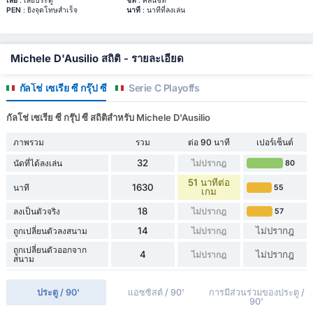
เสีย
: เสียประตู
ชีท
: คลีนชีท
PEN
: ยิงจุดโทษสำเร็จ
นาที
: นาทีที่ลงเล่น
Michele D'Ausilio สถิติ - รายละเอียด
กัลโช่ เซเรีย ซี กรุ๊ป ซี
Serie C Playoffs
กัลโช่ เซเรีย ซี กรุ๊ป ซี สถิติสำหรับ Michele D'Ausilio
ภาพรวม
รวม
ต่อ 90 นาที
เปอร์เซ็นต์
32
นัดที่ได้ลงเล่น
ไม่ปรากฎ
80
51 นาทีต่อ
1630
นาที
55
เกม
18
ลงเป็นตัวจริง
ไม่ปรากฎ
57
14
ไม่ปรากฎ
ถูกเปลี่ยนตัวลงสนาม
ไม่ปรากฎ
ถูกเปลี่ยนตัวออกจาก
4
ไม่ปรากฎ
ไม่ปรากฎ
สนาม
ประตู / 90'
แอซซิสต์ / 90'
การมีส่วนร่วมของประตู /
90'