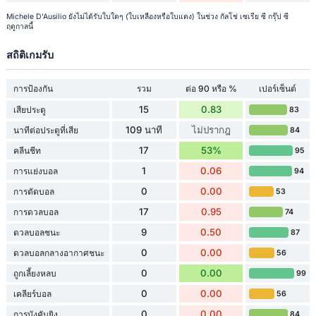
Michele D'Ausilio ยังไม่ได้รับใบใดๆ (ใบเหลืองหรือใบแดง) ในช่วง กัลโช่ เซเรีย ซี กรุ๊ป ซี
ฤดูกาลนี้
สถิติเกมรับ
การป้องกัน
รวม
ต่อ 90 หรือ %
เปอร์เซ็นต์
15
0.83
เสียประตู
83
109 นาที
ไม่ปรากฎ
นาทีต่อประตูที่เสีย
84
17
53%
คลีนชีท
95
1
0.06
การแย่งบอล
94
0
0.00
การตัดบอล
53
17
0.95
การดวลบอล
74
9
0.50
ดวลบอลชนะ
87
0
0.00
ดวลบอลกลางอากาศชนะ
56
0
0.00
ถูกเลี้ยงหลบ
99
0
0.00
เคลียร์บอล
56
0
0.00
การบังคับยิง
84