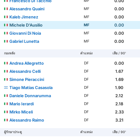
Francesco Di Tacchio
0.00
MF
Alessandro Quaini
0.00
MF
Kaleb Jimenez
0.00
MF
Michele D'Ausilio
0.00
MF
Giovanni Di Noia
0.00
MF
Gabriel Lunetta
0.00
MF
กองหลัง
ตำแหน่ง
เสีย / 90'
Andrea Allegretto
0.00
DF
Alessandro Celli
1.67
DF
Simone Pieraccini
1.69
DF
Tiago Matías Casasola
1.90
DF
Daniele Donnarumma
2.12
DF
Mario Ierardi
2.18
DF
Mirko Miceli
2.33
DF
Alessandro Raimo
3.21
DF
ผู้รักษาประตู
ตำแหน่ง
เสีย / 90'