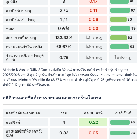
3
0.17
ลูกที่ยิง
91
2
0.11
การยิงเข้าประตู
97
/ 3
1
0.06
การยิงไม่เข้าประตู
80
/ 3
0 ครั้ง
0.00
ชนเสา
99
133.33%
ไม่ปรากฎ
อัตราการเป็นประตู
82
66.67%
ไม่ปรากฎ
ความแม่นยำในการยิง
93
จำนวนการยิงต่อประตูที่
0.75
ไม่ปรากฎ
ไม่ปรากฎ
ทำได้
Michele D'Ausilio ได้ยิง 3 ในการแข่งขัน 32 จนถึงตอนนี้ใน กัลโช่ เซเรีย ซี กรุ๊ป ซี ฤดูกาล
2025/2026 จาก 3 ลูก, 2 ลูกนั้นเข้าเป้า และ 1 ลูก ไม่ตรงกรอบ นั่นหมายความว่าความแม่นยำใน
การยิงของ Michele D'Ausilio คือ 66.67% พวกเขาทำประตูได้ทุกๆ 0.75 ลูกที่พวกเขาทำได้ และ
ทำได้ 0.17 ลูกต่อ 90 นาทีในสนาม
สถิติการแอสซิสต์ การจ่ายบอล และการสร้างโอกาส
แอสซิสต์และจ่ายบอล
รวม
ต่อ 90 นาที
เปอร์เซ็นต์
4
0.22
แอสซิสต์
95
การแอสซิสต์ที่คาดหวัง
0.83
0.05
96
(xA)