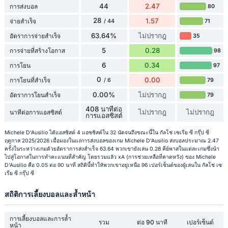
44
2.47
การส่งบอล
80
28
1.57
จ่ายสำเร็จ
71
/ 44
63.64%
ไม่ปรากฎ
อัตราการจ่ายสำเร็จ
35
5
0.28
การจ่ายที่สร้างโอกาส
98
6
0.34
การโยน
97
0
0.00
การโยนที่สำเร็จ
79
/ 6
0.00%
ไม่ปรากฎ
อัตราการโยนสำเร็จ
79
408 นาทีต่อ
ไม่ปรากฎ
ไม่ปรากฎ
นาทีต่อการแอสซิสต์
การแอสซิสต์
Michele D'Ausilio ได้แอสซิสต์ 4 แอซซิสต์ใน 32 นัดจนถึงขณะนี้ใน กัลโช่ เซเรีย ซี กรุ๊ป ซี
ฤดูกาล 2025/2026 เมื่อมองในแง่การส่งบอลของเกม Michele D'Ausilio ส่งบอลประมาณ 2.47
ครั้งในระหว่างเกมด้วยอัตราการส่งสำเร็จ 63.64 พวกเขายังเล่น 0.28 คีย์พาสในแต่ละเกมซึ่งนำ
ไปสู่โอกาสในการทำคะแนนที่สำคัญ โดยรวมแล้ว xA (การช่วยเหลือที่คาดหวัง) ของ Michele
D'Ausilio คือ 0.05 ต่อ 90 นาที สถิตินี้ทำให้พวกเขาอยู่เหนือ 96 เปอร์เซ็นต์ของผู้เล่นใน กัลโช่ เซ
เรีย ซี กรุ๊ป ซี
สถิติการเลี้ยงบอลและล้ำหน้า
การเลี้ยงบอลและการล้ำ
รวม
ต่อ 90 นาที
เปอร์เซ็นต์
หน้า