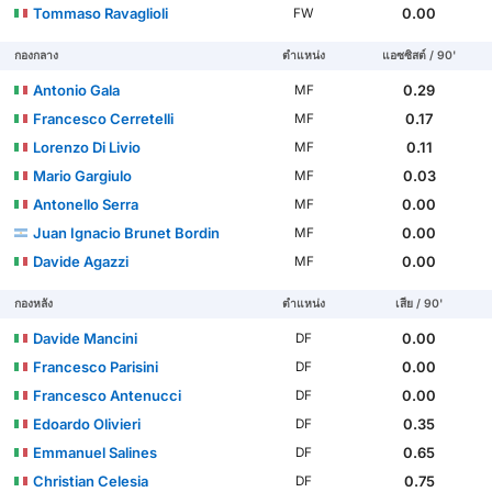
Tommaso Ravaglioli
0.00
FW
กองกลาง
ตำแหน่ง
แอซซิสต์ / 90'
Antonio Gala
0.29
MF
Francesco Cerretelli
0.17
MF
Lorenzo Di Livio
0.11
MF
Mario Gargiulo
0.03
MF
Antonello Serra
0.00
MF
Juan Ignacio Brunet Bordin
0.00
MF
Davide Agazzi
0.00
MF
กองหลัง
ตำแหน่ง
เสีย / 90'
Davide Mancini
0.00
DF
Francesco Parisini
0.00
DF
Francesco Antenucci
0.00
DF
Edoardo Olivieri
0.35
DF
Emmanuel Salines
0.65
DF
Christian Celesia
0.75
DF