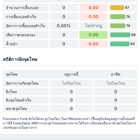
0
0.00
จำนวนการเลี้ยงบอล
67
0
0.00
การเลี้ยงบอลสำเร็จ
74
0.00%
ไม่ปรากฎ
อัตราการเลี้ยงบอลสำเร็จ
74
0
0.00
เสียการครอบครอง
99
0
0.00
ล้ำหน้า
94
สถิติการยิงจุดโทษ
จุดโทษ
ฤดูกาลนี้
อาชีพ
อัตราการเกิดจุดโทษ
ไม่มีจุดโทษ
ไม่มีจุดโทษ
0
0
ยิงโทษ
0
0
ยิงจุดโทษสำเร็จ
0
0
พลาดจุดโทษ
Francesco Forte ยังไม่ได้เตะลูกโทษใดๆ ในอาชีพของพวกเขา (ขึ้นอยู่กับข้อมูลฤดูกาลทั้งหมดที่
เรามีที่ FootyStats) สถิติการเตะลูกโทษของพวกเขาจะได้รับการอัปเดตเมื่อเขาจับจุดโทษในการ
แข่งขันอย่างเป็นทางการ