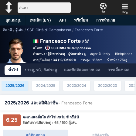
ลีก
เมนู
ลูกเตะมุม
เทนนิส (EN)
API
พรีเมี่ยม
การทำนาย
อิตาลี
/
ผู้เล่น
/
SSD Città di Campobasso
/
Francesco Forte
Francesco Forte
สถิติ
สโมสร :
SSD Città di Campobasso
ตำแหน่ง :
ผู้รักษาประตู - ผู้รักษาประตู
สัญชาติ :
Italy
Birthplace :
It
อายุ(วันเกิด) :
34 (12/10/1991)
ส่วนสูง :
188cm
น้ำหนัก :
75kg
ทั่วไป
ประตู, xG, ยิงประตู
แอสซิสต์และจ่ายบอล
การเลี้ยงบอล
2025/2026
2024/2025
2023/2024
2022/2023
202
2025/2026 และสถิติอาชีพ
- Francesco Forte
คะแนนเฉลี่ยใน กัลโช่ เซเรีย ซี กรุ๊ป บี
6.25
อันดับการเสียประตู : 65 / 190 ผู้เล่น
สถิติฤดูกาล
สถิติอาชีพ