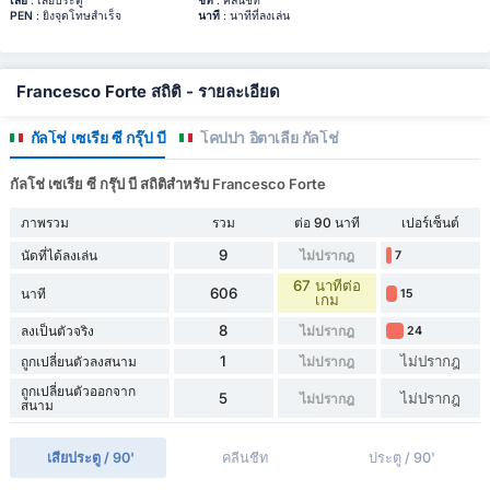
เสีย
: เสียประตู
ชีท
: คลีนชีท
PEN
: ยิงจุดโทษสำเร็จ
นาที
: นาทีที่ลงเล่น
Francesco Forte สถิติ - รายละเอียด
กัลโช่ เซเรีย ซี กรุ๊ป บี
โคปปา อิตาเลีย กัลโช่
กัลโช่ เซเรีย ซี กรุ๊ป บี สถิติสำหรับ Francesco Forte
ภาพรวม
รวม
ต่อ 90 นาที
เปอร์เซ็นต์
9
นัดที่ได้ลงเล่น
ไม่ปรากฎ
7
67 นาทีต่อ
606
นาที
15
เกม
8
ลงเป็นตัวจริง
ไม่ปรากฎ
24
1
ไม่ปรากฎ
ถูกเปลี่ยนตัวลงสนาม
ไม่ปรากฎ
ถูกเปลี่ยนตัวออกจาก
5
ไม่ปรากฎ
ไม่ปรากฎ
สนาม
เสียประตู / 90'
คลีนชีท
ประตู / 90'