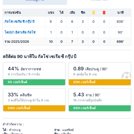
การแข่งขัน
แข่ง
ได้
เสีย
ชีท
นาที
กัลโช่ เซเรีย ซี กรุ๊ป บี
9
0
6
3
0
0
606'
โคปปา อิตาเลีย กัลโช่
1
0
1
0
0
0
90'
รวม 2025/2026
10
0
7
3
0
0
696'
สถิติต่อ 90 นาทีใน กัลโช่ เซเรีย ซี กรุ๊ป บี
44%
0.89
อัตราการเซฟ
เสียประตู / 90'
4 การป้องกัน / 9 การยิง
6 จุดตุ้มใน 9 เกม
99 เปอร์เซ็นต์
65th เปอร์เซ็นต์
33%
5.43
คลีนชีท
จ่าย / 90'
3 คงที่ไม่ให้ประตูเข้าใน 9 เกม
19 การจ่ายที่ถูกบันทึก
64th เปอร์เซ็นต์
99th เปอร์เซ็นต์
คำจำกัดความ :
ได้
: ทำประตู
จ่าย
: แอสซิสต์