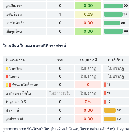
0
0.00
ถูกเลี้ยงหลบ
99
1
0.29
เคลียร์บอล
97
0
0.00
การบังคับยิง
85
0
0.00
เสียจุดโทษ
99
ใบเหลือง ใบแดง และสถิติการฟาวล์
ใบและฟาวล์
รวม
ต่อ 90 นาที
เปอร์เซ็นต์
0
ไม่ปรากฎ
ไม่ปรากฎ
ใบเหลือง
0
ไม่ปรากฎ
ไม่ปรากฎ
ใบแดง
0
0
จำนวนใบทั้งหมด
11
ไม่ปรากฎ
นาทีต่อการได้ใบ
ไม่มีการรับใบ
11
0
0%
ใบสูงกว่า 0.5
12
0
0.00
ทำฟาวล์
62
0
0.00
ถูกทำฟาวล์
62
Francesco Forte ยังไม่ได้รับใบใดๆ (ใบเหลืองหรือใบแดง) ในช่วง กัลโช่ เซเรีย ซี กรุ๊ป บี ฤดูกาล