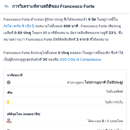
การวิเคราะห์ทางสถิติของ Francesco Forte
Francesco Forte ตำแหน่ง ผู้รักษาประตู ซึ่งได้ลงเล่นแล้ว
9 นัด
ในฤดูกาลนี้ใน
กัลโช่ เซเรีย ซี กรุ๊ป บี
, ลงสนามไปทั้งหมด
606 นาที
. Francesco Forte เสียประตู
เฉลี่ยที่
0.89 ประตู
ในทุกๆ 90 นาทีที่ลงสนาม อัตราคลีนชีทของเขาอยู่ที่
33%
. ซึ่ง
หมายความว่า Francesco Forte มีสถิติคลีนชีทที่
3 จาก 9
ที่ได้ลงสนาม
Francesco Forte ยิงประตูไปทั้งหมด
0 ประตู
ตลอดมาในฤดูกาลนี้ของลีก ซึ่งทำให้
เป็นผู้ยิงประตูสูงสุดอันดับที่
30
ของทีม
SSD Città di Campobasso
นาทีต่อนาที
ไม่ปรากฎนาที (ไม่มีประตู)
ทำประตูทุกๆ
ไม่มีแอสซิสต์
ไม่มีการรับใบ
สถิติจุดโทษ (ตลอดอาชีพ)
0
ได้คะแนน
/ 0 บทลงโทษ
PEN