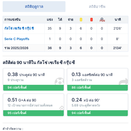
สถิติฤดูกาล
สถิติอาชีพ
การแข่งขัน
แข่ง
ได้
จ่าย
นาที
PEN
กัลโช่ เซเรีย ซี กรุ๊ป ซี
35
9
3
6
0
0
2126'
Serie C Playoffs
1
0
0
0
0
0
8'
รวม 2025/2026
36
9
3
6
0
0
2134'
สถิติต่อ 90 นาทีใน กัลโช่ เซเรีย ซี กรุ๊ป ซี
0.38
0.13
ประตูต่อ 90 นาที
แอสซิสต์ต่อ 90 นาที
9 ประตูรวม
3 แอสซิสต์รวม
94 เปอร์เซ็นต์
86 เปอร์เซ็นต์
0.51
0.24
G+A ต่อ 90
xG ต่อ 90'
12 เป้าหมายการมีส่วนร่วมทั้งหมด
5.69 ประตูที่คาดหวัง
95 เปอร์เซ็นต์
94 เปอร์เซ็นต์
คำจำกัดความ :