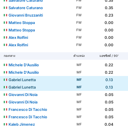
Salvatore Caturano
0.35
FW
Salvatore Caturano
0.35
FW
Giovanni Bruzzaniti
0.23
FW
Matteo Stoppa
0.00
FW
Matteo Stoppa
0.00
FW
Alex Rolfini
0.00
FW
Alex Rolfini
0.00
FW
กองกลาง
ตำแหน่ง
แอซซิสต์ / 90'
Michele D'Ausilio
0.22
MF
Michele D'Ausilio
0.22
MF
Gabriel Lunetta
0.13
MF
Gabriel Lunetta
0.13
MF
Giovanni Di Noia
0.05
MF
Giovanni Di Noia
0.05
MF
Francesco Di Tacchio
0.05
MF
Francesco Di Tacchio
0.05
MF
Kaleb Jimenez
0.04
MF