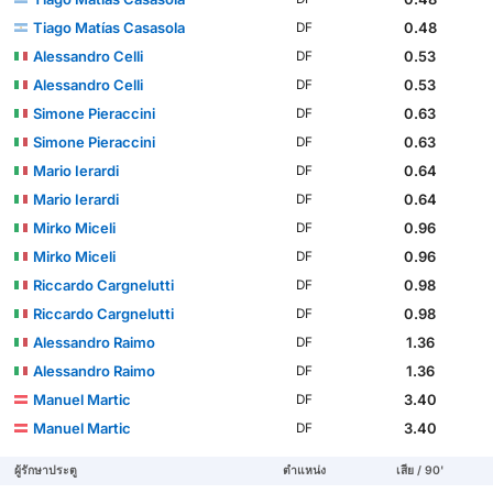
Tiago Matías Casasola
0.48
DF
Alessandro Celli
0.53
DF
Alessandro Celli
0.53
DF
Simone Pieraccini
0.63
DF
Simone Pieraccini
0.63
DF
Mario Ierardi
0.64
DF
Mario Ierardi
0.64
DF
Mirko Miceli
0.96
DF
Mirko Miceli
0.96
DF
Riccardo Cargnelutti
0.98
DF
Riccardo Cargnelutti
0.98
DF
Alessandro Raimo
1.36
DF
Alessandro Raimo
1.36
DF
Manuel Martic
3.40
DF
Manuel Martic
3.40
DF
ผู้รักษาประตู
ตำแหน่ง
เสีย / 90'