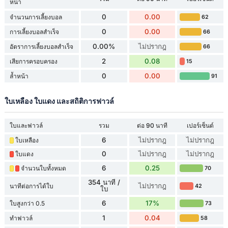
หน้า
0
0.00
จำนวนการเลี้ยงบอล
62
0
0.00
การเลี้ยงบอลสำเร็จ
66
0.00%
ไม่ปรากฎ
อัตราการเลี้ยงบอลสำเร็จ
66
2
0.08
เสียการครอบครอง
15
0
0.00
ล้ำหน้า
91
ใบเหลือง ใบแดง และสถิติการฟาวล์
ใบและฟาวล์
รวม
ต่อ 90 นาที
เปอร์เซ็นต์
6
ไม่ปรากฎ
ไม่ปรากฎ
ใบเหลือง
0
ไม่ปรากฎ
ไม่ปรากฎ
ใบแดง
6
0.25
จำนวนใบทั้งหมด
70
354 นาที /
ไม่ปรากฎ
นาทีต่อการได้ใบ
42
ใบ
6
17%
ใบสูงกว่า 0.5
73
1
0.04
ทำฟาวล์
58