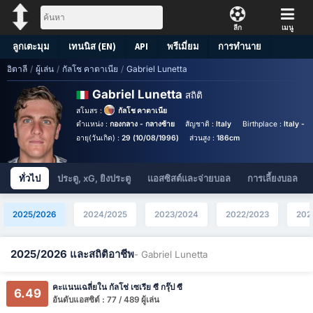
ลีก
เมนู
ลูกเตะมุม
เทนนิส (EN)
API
พรีเมี่ยม
การทำนาย
อิตาลี
/
ผู้เล่น
/
กัลโช คาตาเนีย
/
Gabriel Lunetta
Gabriel Lunetta
สถิติ
สโมสร :
กัลโช คาตาเนีย
ตำแหน่ง :
กองกลาง - กลางซ้าย
สัญชาติ :
Italy
Birthplace :
Italy - I
อายุ(วันเกิด) :
29 (10/08/1996)
ส่วนสูง :
186cm
ทั่วไป
ประตู, xG, ยิงประตู
แอสซิสต์และจ่ายบอล
การเลี้ยงบอล
2025/2026
2024/2025
2023/2024
2022/2023
202
2025/2026 และสถิติอาชีพ
- Gabriel Lunetta
คะแนนเฉลี่ยใน กัลโช่ เซเรีย ซี กรุ๊ป ซี
6.49
อันดับแอสซิต์ : 77 / 489 ผู้เล่น