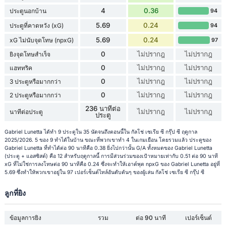
4
0.36
ประตูนอกบ้าน
94
5.69
0.24
ประตูที่คาดหวัง (xG)
94
5.69
0.24
xG ไม่นับจุดโทษ (npxG)
97
0
ไม่ปรากฎ
ไม่ปรากฎ
ยิงจุดโทษสำเร็จ
0
ไม่ปรากฎ
ไม่ปรากฎ
แฮททริค
0
ไม่ปรากฎ
ไม่ปรากฎ
3 ประตูหรือมากกว่า
0
ไม่ปรากฎ
ไม่ปรากฎ
2 ประตูหรือมากกว่า
236 นาทีต่อ
ไม่ปรากฎ
ไม่ปรากฎ
นาทีต่อประตู
ประตู
Gabriel Lunetta ได้ทำ 9 ประตูใน 35 นัดจนถึงตอนนี้ใน กัลโช่ เซเรีย ซี กรุ๊ป ซี ฤดูกาล
2025/2026. 5 ของ 9 ทำได้ในบ้าน ขณะที่พวกเขาทำ 4 ในเกมเยือน โดยรวมแล้ว ประตูของ
Gabriel Lunetta ที่ทำได้ต่อ 90 นาทีคือ 0.38 ยิ่งไปกว่านั้น G/A ทั้งหมดของ Gabriel Lunetta
(ประตู + แอสซิสต์) คือ 12 สำหรับฤดูกาลนี้ การมีส่วนร่วมของเป้าหมายเท่ากับ 0.51 ต่อ 90 นาที
xG ที่ไม่ใช่การลงโทษต่อ 90 นาทีคือ 0.24 ซึ่งจะทำให้เอาต์พุต npxG ของ Gabriel Lunetta อยู่ที่
5.69 ซึ่งทำให้พวกเขาอยู่ใน 97 เปอร์เซ็นต์ไทล์อันดับต้นๆ ของผู้เล่น กัลโช่ เซเรีย ซี กรุ๊ป ซี
ลูกที่ยิง
ข้อมูลการยิง
รวม
ต่อ 90 นาที
เปอร์เซ็นต์