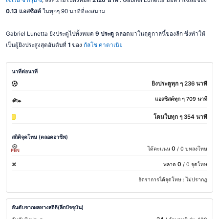
0.13 แอสซิสต์
ในทุกๆ 90 นาทีที่ลงสนาม
Gabriel Lunetta ยิงประตูไปทั้งหมด
9 ประตู
ตลอดมาในฤดูกาลนี้ของลีก ซึ่งทำให้
เป็นผู้ยิงประสูงสุดอันดับที่
1
ของ
กัลโช คาตาเนีย
นาทีต่อนาที
ยิงประตูทุก ๆ 236 นาที
แอสซิสต์ทุก ๆ 709 นาที
โดนใบทุก ๆ 354 นาที
สถิติจุดโทษ (ตลอดอาชีพ)
0
ได้คะแนน
/ 0 บทลงโทษ
PEN
0
พลาด
/ 0 จุดโทษ
อัตราการได้จุดโทษ :
ไม่ปรากฎ
อันดับจากผลทางสถิติ(ลีกปัจจุบัน)