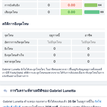
0
0.00
การบังคับยิง
84
0
0.00
เสียจุดโทษ
99
สถิติการยิงจุดโทษ
จุดโทษ
ฤดูกาลนี้
อาชีพ
อัตราการเกิดจุดโทษ
ไม่มีจุดโทษ
ไม่มีจุดโทษ
0
0
ยิงโทษ
0
0
ยิงจุดโทษสำเร็จ
0
0
พลาดจุดโทษ
Gabriel Lunetta ยังไม่ได้เตะลูกโทษใดๆ ในอาชีพของพวกเขา (ขึ้นอยู่กับข้อมูลฤดูกาลทั้งหมดที่
เรามีที่ FootyStats) สถิติการเตะลูกโทษของพวกเขาจะได้รับการอัปเดตเมื่อเขาจับจุดโทษในการ
แข่งขันอย่างเป็นทางการ
การวิเคราะห์ทางสถิติของ Gabriel Lunetta
Gabriel Lunetta ตำแหน่ง กองกลาง ซึ่งได้ลงเล่นแล้ว
35 นัด
ในฤดูกาลนี้ใน
กัลโช่
เซเรีย ซี กรุ๊ป ซี
, ลงสนามไปทั้งหมด
2126 นาที
. Gabriel Lunetta มีอัตราเฉลี่ยของ