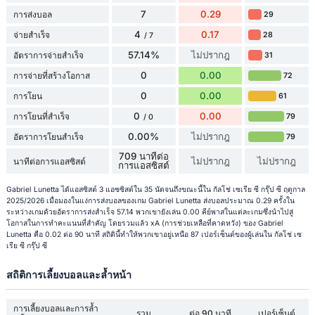
7
0.29
การส่งบอล
29
4
0.17
จ่ายสำเร็จ
28
/ 7
57.14%
ไม่ปรากฎ
อัตราการจ่ายสำเร็จ
31
0
0.00
การจ่ายที่สร้างโอกาส
72
0
0.00
การโยน
61
0
0.00
การโยนที่สำเร็จ
79
/ 0
0.00%
ไม่ปรากฎ
อัตราการโยนสำเร็จ
79
709 นาทีต่อ
ไม่ปรากฎ
ไม่ปรากฎ
นาทีต่อการแอสซิสต์
การแอสซิสต์
Gabriel Lunetta ได้แอสซิสต์ 3 แอซซิสต์ใน 35 นัดจนถึงขณะนี้ใน กัลโช่ เซเรีย ซี กรุ๊ป ซี ฤดูกาล
2025/2026 เมื่อมองในแง่การส่งบอลของเกม Gabriel Lunetta ส่งบอลประมาณ 0.29 ครั้งใน
ระหว่างเกมด้วยอัตราการส่งสำเร็จ 57.14 พวกเขายังเล่น 0.00 คีย์พาสในแต่ละเกมซึ่งนำไปสู่
โอกาสในการทำคะแนนที่สำคัญ โดยรวมแล้ว xA (การช่วยเหลือที่คาดหวัง) ของ Gabriel
Lunetta คือ 0.02 ต่อ 90 นาที สถิตินี้ทำให้พวกเขาอยู่เหนือ 87 เปอร์เซ็นต์ของผู้เล่นใน กัลโช่ เซ
เรีย ซี กรุ๊ป ซี
สถิติการเลี้ยงบอลและล้ำหน้า
การเลี้ยงบอลและการล้ำ
รวม
ต่อ 90 นาที
เปอร์เซ็นต์