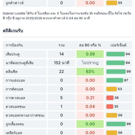
0
0.00
ถูกทำฟาวล์
55
Gabriel Lunetta ได้รับ 6 ใบเหลือง และ 0 ใบแดงในการแข่งขัน 35 จนถึงขณะนี้ใน กัลโช่ เซเรีย
ซี กรุ๊ป ซี ฤดูกาล 2025/2026 พวกเขาทำฟาวล์ 0.04 ต่อ 90 นาที
สถิติเกมรับ
การป้องกัน
รวม
ต่อ 90 หรือ %
เปอร์เซ็นต์
14
0.59
เสียประตู
94
152 นาที
ไม่ปรากฎ
นาทีต่อประตูที่เสีย
94
22
63%
คลีนชีท
99
0
0.00
การแย่งบอล
87
0
0.00
การตัดบอล
53
5
0.21
การดวลบอล
36
1
0.04
ดวลบอลชนะ
35
0
0.00
ดวลบอลกลางอากาศชนะ
56
0
0.00
ถูกเลี้ยงหลบ
99
0
0.00
เคลียร์บอล
56