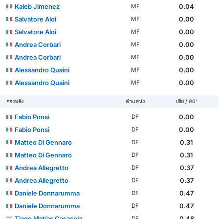
Kaleb Jimenez
0.04
MF
Salvatore Aloi
0.00
MF
Salvatore Aloi
0.00
MF
Andrea Corbari
0.00
MF
Andrea Corbari
0.00
MF
Alessandro Quaini
0.00
MF
Alessandro Quaini
0.00
MF
กองหลัง
ตำแหน่ง
เสีย / 90'
Fabio Ponsi
0.00
DF
Fabio Ponsi
0.00
DF
Matteo Di Gennaro
0.31
DF
Matteo Di Gennaro
0.31
DF
Andrea Allegretto
0.37
DF
Andrea Allegretto
0.37
DF
Daniele Donnarumma
0.47
DF
Daniele Donnarumma
0.47
DF
Tiago Matías Casasola
0.48
DF