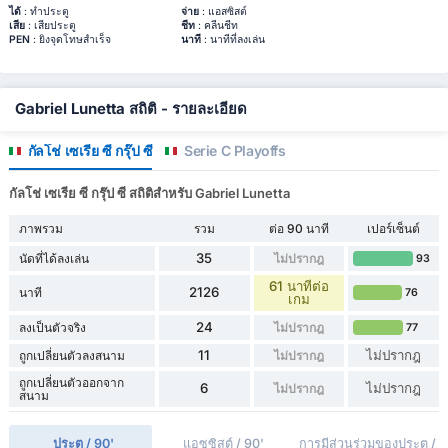
ได้
: ทำประตู
จ่าย
: แอสซิสต์
เสีย
: เสียประตู
ชีท
: คลีนชีท
PEN
: ยิงจุดโทษสำเร็จ
นาที
: นาทีที่ลงเล่น
Gabriel Lunetta สถิติ - รายละเอียด
กัลโช่ เซเรีย ซี กรุ๊ป ซี
Serie C Playoffs
กัลโช่ เซเรีย ซี กรุ๊ป ซี สถิติสำหรับ Gabriel Lunetta
ภาพรวม
รวม
ต่อ 90 นาที
เปอร์เซ็นต์
35
นัดที่ได้ลงเล่น
ไม่ปรากฎ
93
61 นาทีต่อ
2126
นาที
76
เกม
24
ลงเป็นตัวจริง
ไม่ปรากฎ
77
11
ไม่ปรากฎ
ถูกเปลี่ยนตัวลงสนาม
ไม่ปรากฎ
ถูกเปลี่ยนตัวออกจาก
6
ไม่ปรากฎ
ไม่ปรากฎ
สนาม
ประตู / 90'
แอซซิสต์ / 90'
การมีส่วนร่วมของประตู /