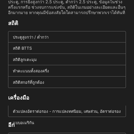
ประตู, การยิงสูงกว่า 2.5 ประตู, ต่ำกว่า 2.5 ประตู, ข้อมูลในช่วง
ครึ่งแรกหรือ ช่วงจบการแข่งขัน, สถิติในเกมอย่างละเอียดและอื่นๆ
อีกมากมาย หากคุณมีข้อสงสัยใดใดสามารถปรึกษาพวกเราได้ทันที
สถิติ
ประตูสูงกว่า / ต่ำกว่า
สถิติ BTTS
สถิติลูกเตะมุม
ทำคะแนนทั้งสองครึ่ง
สถิติสกอร์ที่ถูกต้อง
เครื่องมือ
ตัวแปลงอัตราต่อรอง - การแปลงทศนิยม, เศษส่วน, อัตราต่อรอง
แบบอเมริกัน
อีก