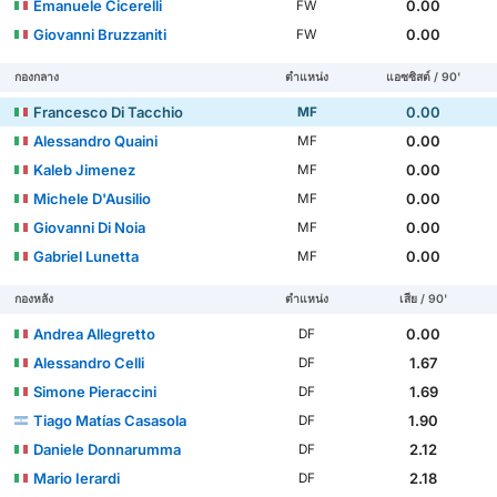
Emanuele Cicerelli
0.00
FW
Giovanni Bruzzaniti
0.00
FW
กองกลาง
ตำแหน่ง
แอซซิสต์ / 90'
Francesco Di Tacchio
0.00
MF
Alessandro Quaini
0.00
MF
Kaleb Jimenez
0.00
MF
Michele D'Ausilio
0.00
MF
Giovanni Di Noia
0.00
MF
Gabriel Lunetta
0.00
MF
กองหลัง
ตำแหน่ง
เสีย / 90'
Andrea Allegretto
0.00
DF
Alessandro Celli
1.67
DF
Simone Pieraccini
1.69
DF
Tiago Matías Casasola
1.90
DF
Daniele Donnarumma
2.12
DF
Mario Ierardi
2.18
DF