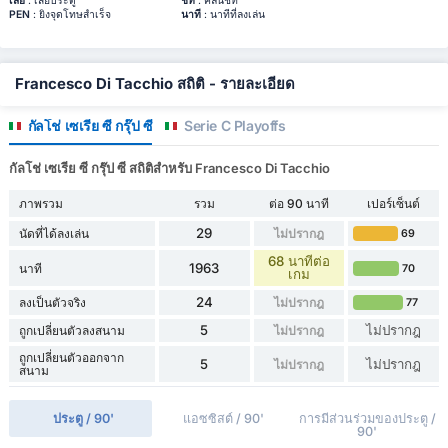
เสีย
: เสียประตู
ชีท
: คลีนชีท
PEN
: ยิงจุดโทษสำเร็จ
นาที
: นาทีที่ลงเล่น
Francesco Di Tacchio สถิติ - รายละเอียด
กัลโช่ เซเรีย ซี กรุ๊ป ซี
Serie C Playoffs
กัลโช่ เซเรีย ซี กรุ๊ป ซี สถิติสำหรับ Francesco Di Tacchio
ภาพรวม
รวม
ต่อ 90 นาที
เปอร์เซ็นต์
29
นัดที่ได้ลงเล่น
ไม่ปรากฎ
69
68 นาทีต่อ
1963
นาที
70
เกม
24
ลงเป็นตัวจริง
ไม่ปรากฎ
77
5
ไม่ปรากฎ
ถูกเปลี่ยนตัวลงสนาม
ไม่ปรากฎ
ถูกเปลี่ยนตัวออกจาก
5
ไม่ปรากฎ
ไม่ปรากฎ
สนาม
ประตู / 90'
แอซซิสต์ / 90'
การมีส่วนร่วมของประตู /
90'