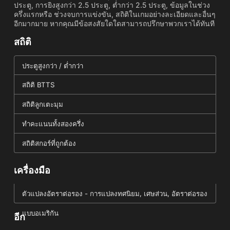
ประตู, การยิงสูงกว่า 2.5 ประตู, ต่ำกว่า 2.5 ประตู, ข้อมูลในช่วง
ครึ่งแรกหรือ ช่วงจบการแข่งขัน, สถิติในเกมอย่างละเอียดและอื่นๆ
อีกมากมาย หากคุณมีข้อสงสัยใดใดสามารถปรึกษาพวกเราได้ทันที
สถิติ
ประตูสูงกว่า / ต่ำกว่า
สถิติ BTTS
สถิติลูกเตะมุม
ทำคะแนนทั้งสองครึ่ง
สถิติสกอร์ที่ถูกต้อง
เครื่องมือ
ตัวแปลงอัตราต่อรอง - การแปลงทศนิยม, เศษส่วน, อัตราต่อรอง
แบบอเมริกัน
อีก