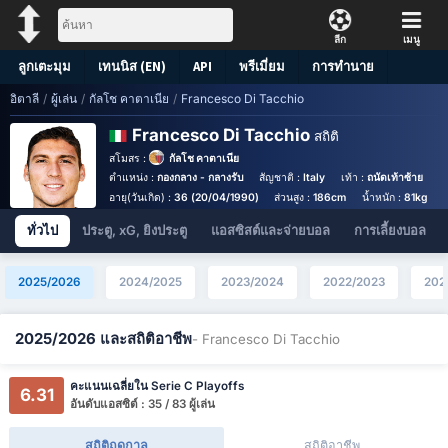
ลีก
เมนู
ลูกเตะมุม
เทนนิส (EN)
API
พรีเมี่ยม
การทำนาย
อิตาลี
/
ผู้เล่น
/
กัลโช คาตาเนีย
/
Francesco Di Tacchio
Francesco Di Tacchio
สถิติ
สโมสร :
กัลโช คาตาเนีย
ตำแหน่ง :
กองกลาง - กลางรับ
สัญชาติ :
Italy
เท้า :
ถนัดเท้าซ้าย
ห
อายุ(วันเกิด) :
36 (20/04/1990)
ส่วนสูง :
186cm
น้ำหนัก :
81kg
ทั่วไป
ประตู, xG, ยิงประตู
แอสซิสต์และจ่ายบอล
การเลี้ยงบอล
2025/2026
2024/2025
2023/2024
2022/2023
202
2025/2026 และสถิติอาชีพ
- Francesco Di Tacchio
คะแนนเฉลี่ยใน Serie C Playoffs
6.31
อันดับแอสซิต์ : 35 / 83 ผู้เล่น
สถิติฤดูกาล
สถิติอาชีพ