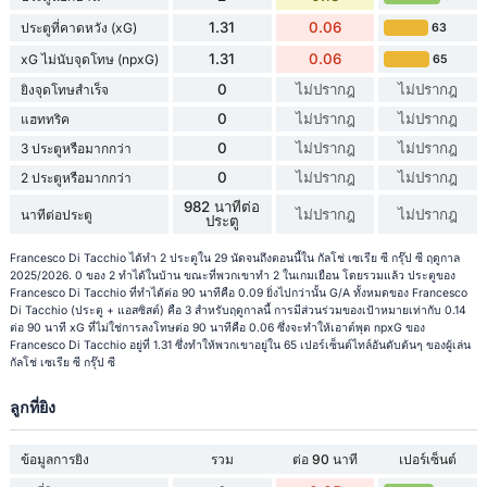
1.31
0.06
ประตูที่คาดหวัง (xG)
63
1.31
0.06
xG ไม่นับจุดโทษ (npxG)
65
0
ไม่ปรากฎ
ไม่ปรากฎ
ยิงจุดโทษสำเร็จ
0
ไม่ปรากฎ
ไม่ปรากฎ
แฮททริค
0
ไม่ปรากฎ
ไม่ปรากฎ
3 ประตูหรือมากกว่า
0
ไม่ปรากฎ
ไม่ปรากฎ
2 ประตูหรือมากกว่า
982 นาทีต่อ
ไม่ปรากฎ
ไม่ปรากฎ
นาทีต่อประตู
ประตู
Francesco Di Tacchio ได้ทำ 2 ประตูใน 29 นัดจนถึงตอนนี้ใน กัลโช่ เซเรีย ซี กรุ๊ป ซี ฤดูกาล
2025/2026. 0 ของ 2 ทำได้ในบ้าน ขณะที่พวกเขาทำ 2 ในเกมเยือน โดยรวมแล้ว ประตูของ
Francesco Di Tacchio ที่ทำได้ต่อ 90 นาทีคือ 0.09 ยิ่งไปกว่านั้น G/A ทั้งหมดของ Francesco
Di Tacchio (ประตู + แอสซิสต์) คือ 3 สำหรับฤดูกาลนี้ การมีส่วนร่วมของเป้าหมายเท่ากับ 0.14
ต่อ 90 นาที xG ที่ไม่ใช่การลงโทษต่อ 90 นาทีคือ 0.06 ซึ่งจะทำให้เอาต์พุต npxG ของ
Francesco Di Tacchio อยู่ที่ 1.31 ซึ่งทำให้พวกเขาอยู่ใน 65 เปอร์เซ็นต์ไทล์อันดับต้นๆ ของผู้เล่น
กัลโช่ เซเรีย ซี กรุ๊ป ซี
ลูกที่ยิง
ข้อมูลการยิง
รวม
ต่อ 90 นาที
เปอร์เซ็นต์