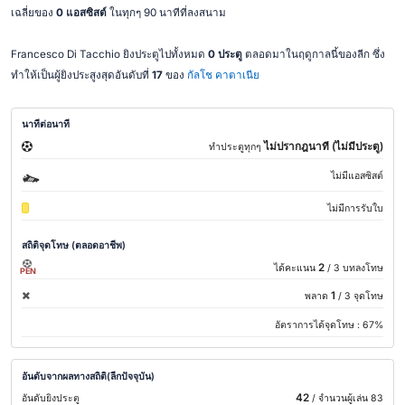
เฉลี่ยของ
0 แอสซิสต์
ในทุกๆ 90 นาทีที่ลงสนาม
Francesco Di Tacchio ยิงประตูไปทั้งหมด
0 ประตู
ตลอดมาในฤดูกาลนี้ของลีก ซึ่ง
ทำให้เป็นผู้ยิงประสูงสุดอันดับที่
17
ของ
กัลโช คาตาเนีย
นาทีต่อนาที
ไม่ปรากฎนาที (ไม่มีประตู)
ทำประตูทุกๆ
ไม่มีแอสซิสต์
ไม่มีการรับใบ
สถิติจุดโทษ (ตลอดอาชีพ)
2
ได้คะแนน
/ 3 บทลงโทษ
PEN
1
พลาด
/ 3 จุดโทษ
อัตราการได้จุดโทษ :
67%
อันดับจากผลทางสถิติ(ลีกปัจจุบัน)
42
อันดับยิงประตู
/ จำนวนผู้เล่น 83