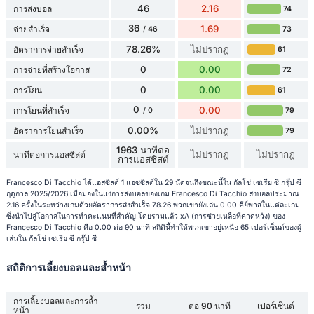
46
2.16
การส่งบอล
74
36
1.69
จ่ายสำเร็จ
73
/ 46
78.26%
ไม่ปรากฎ
อัตราการจ่ายสำเร็จ
61
0
0.00
การจ่ายที่สร้างโอกาส
72
0
0.00
การโยน
61
0
0.00
การโยนที่สำเร็จ
79
/ 0
0.00%
ไม่ปรากฎ
อัตราการโยนสำเร็จ
79
1963 นาทีต่อ
ไม่ปรากฎ
ไม่ปรากฎ
นาทีต่อการแอสซิสต์
การแอสซิสต์
Francesco Di Tacchio ได้แอสซิสต์ 1 แอซซิสต์ใน 29 นัดจนถึงขณะนี้ใน กัลโช่ เซเรีย ซี กรุ๊ป ซี
ฤดูกาล 2025/2026 เมื่อมองในแง่การส่งบอลของเกม Francesco Di Tacchio ส่งบอลประมาณ
2.16 ครั้งในระหว่างเกมด้วยอัตราการส่งสำเร็จ 78.26 พวกเขายังเล่น 0.00 คีย์พาสในแต่ละเกม
ซึ่งนำไปสู่โอกาสในการทำคะแนนที่สำคัญ โดยรวมแล้ว xA (การช่วยเหลือที่คาดหวัง) ของ
Francesco Di Tacchio คือ 0.00 ต่อ 90 นาที สถิตินี้ทำให้พวกเขาอยู่เหนือ 65 เปอร์เซ็นต์ของผู้
เล่นใน กัลโช่ เซเรีย ซี กรุ๊ป ซี
สถิติการเลี้ยงบอลและล้ำหน้า
การเลี้ยงบอลและการล้ำ
รวม
ต่อ 90 นาที
เปอร์เซ็นต์
หน้า