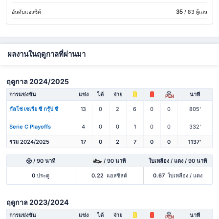
35
อันดับแอสซิต์
/ 83 ผู้เล่น
ผลงานในฤดูกาลที่ผ่านมา
ฤดูกาล 2024/2025
การแข่งขัน
แข่ง
ได้
จ่าย
นาที
PEN
กัลโช่ เซเรีย ซี กรุ๊ป ซี
13
0
2
6
0
0
805'
Serie C Playoffs
4
0
0
1
0
0
332'
รวม 2024/2025
17
0
2
7
0
0
1137'
/ 90 นาที
/ 90 นาที
ใบเหลือง / แดง / 90 นาที
0
ประตู
0.22
แอสซิสต์
0.67
ใบเหลือง / แดง
ฤดูกาล 2023/2024
การแข่งขัน
แข่ง
ได้
จ่าย
นาที
PEN