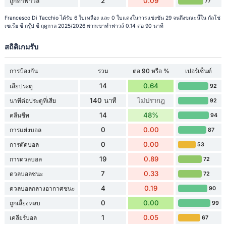
2
0.09
ถูกทำฟาวล์
77
Francesco Di Tacchio ได้รับ 6 ใบเหลือง และ 0 ใบแดงในการแข่งขัน 29 จนถึงขณะนี้ใน กัลโช่
เซเรีย ซี กรุ๊ป ซี ฤดูกาล 2025/2026 พวกเขาทำฟาวล์ 0.14 ต่อ 90 นาที
สถิติเกมรับ
การป้องกัน
รวม
ต่อ 90 หรือ %
เปอร์เซ็นต์
14
0.64
เสียประตู
92
140 นาที
ไม่ปรากฎ
นาทีต่อประตูที่เสีย
92
14
48%
คลีนชีท
94
0
0.00
การแย่งบอล
87
0
0.00
การตัดบอล
53
19
0.89
การดวลบอล
72
7
0.33
ดวลบอลชนะ
72
4
0.19
ดวลบอลกลางอากาศชนะ
90
0
0.00
ถูกเลี้ยงหลบ
99
1
0.05
เคลียร์บอล
67