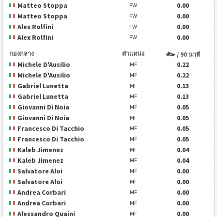
Matteo Stoppa
0.00
FW
Matteo Stoppa
0.00
FW
Alex Rolfini
0.00
FW
Alex Rolfini
0.00
FW
กองกลาง
ตำแหน่ง
/ 90 นาที
Michele D'Ausilio
0.22
MF
Michele D'Ausilio
0.22
MF
Gabriel Lunetta
0.13
MF
Gabriel Lunetta
0.13
MF
Giovanni Di Noia
0.05
MF
Giovanni Di Noia
0.05
MF
Francesco Di Tacchio
0.05
MF
Francesco Di Tacchio
0.05
MF
Kaleb Jimenez
0.04
MF
Kaleb Jimenez
0.04
MF
Salvatore Aloi
0.00
MF
Salvatore Aloi
0.00
MF
Andrea Corbari
0.00
MF
Andrea Corbari
0.00
MF
Alessandro Quaini
0.00
MF