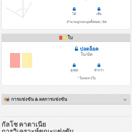
ได้
เสีย
จำนวนลูกเตะมุมทั้งหมด / นัด
ใบ
ปลดล็อค
ใบ/นัด
สูงสุด
ต่ำกว่า
* ใบแดง=2ใบ
การแข่งขัน & ผลการแข่งขัน
กัลโช คาตาเนีย
การวิเคราะห์ขณะแข่งขัน