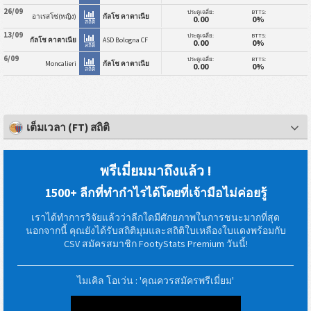
26/09
ประตูเฉลี่ย:
BTTS:
อาเรสโซ่(หญิง)
กัลโช คาตาเนีย
0.00
0%
สถิติ
13/09
ประตูเฉลี่ย:
BTTS:
กัลโช คาตาเนีย
ASD Bologna CF
0.00
0%
สถิติ
6/09
ประตูเฉลี่ย:
BTTS:
Moncalieri
กัลโช คาตาเนีย
0.00
0%
สถิติ
เต็มเวลา (FT) สถิติ
พรีเมี่ยมมาถึงแล้ว !
1500+ ลีกที่ทำกำไรได้โดยที่เจ้ามือไม่ค่อยรู้
เราได้ทำการวิจัยแล้วว่าลีกใดมีศักยภาพในการชนะมากที่สุด
นอกจากนี้ คุณยังได้รับสถิติมุมและสถิติใบเหลืองใบแดงพร้อมกับ
CSV สมัครสมาชิก FootyStats Premium วันนี้!
ไมเคิล โอเว่น : 'คุณควรสมัครพรีเมี่ยม'