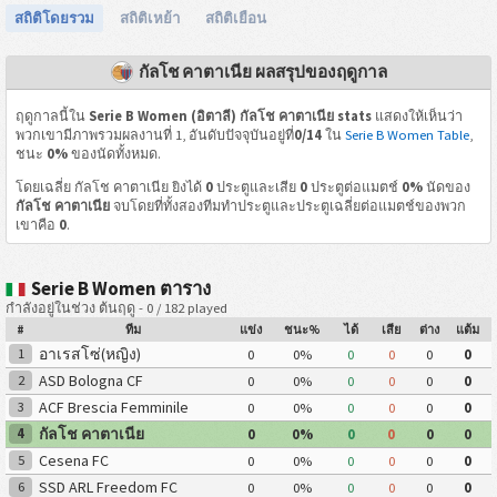
สถิติโดยรวม
สถิติเหย้า
สถิติเยือน
กัลโช คาตาเนีย ผลสรุปของฤดูกาล
ฤดูกาลนี้ใน
Serie B Women (อิตาลี) กัลโช คาตาเนีย stats
แสดงให้เห็นว่า
พวกเขามีภาพรวมผลงานที่ 1, อันดับปัจจุบันอยู่ที่
0/14
ใน
Serie B Women Table
,
ชนะ
0%
ของนัดทั้งหมด.
โดยเฉลี่ย กัลโช คาตาเนีย ยิงได้
0
ประตูและเสีย
0
ประตูต่อแมตช์
0%
นัดของ
กัลโช คาตาเนีย
จบโดยที่ทั้งสองทีมทำประตูและประตูเฉลี่ยต่อแมตช์ของพวก
เขาคือ
0
.
Serie B Women ตาราง
กำลังอยู่ในช่วง ต้นฤดู - 0 / 182 played
#
ทีม
แข่ง
ชนะ%
ได้
เสีย
ต่าง
แต้ม
อาเรสโซ่(หญิง)
1
0
0%
0
0
0
0
ASD Bologna CF
2
0
0%
0
0
0
0
ACF Brescia Femminile
3
0
0%
0
0
0
0
กัลโช คาตาเนีย
4
0
0%
0
0
0
0
Cesena FC
5
0
0%
0
0
0
0
SSD ARL Freedom FC
6
0
0%
0
0
0
0