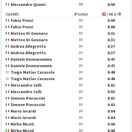
Alessandro Quaini
0.00
MF
กองหลัง
ตำแหน่ง
/ 90 นาที
Fabio Ponsi
0.00
DF
Fabio Ponsi
0.00
DF
Matteo Di Gennaro
0.31
DF
Matteo Di Gennaro
0.31
DF
Andrea Allegretto
0.37
DF
Andrea Allegretto
0.37
DF
Daniele Donnarumma
0.47
DF
Daniele Donnarumma
0.47
DF
Tiago Matías Casasola
0.48
DF
Tiago Matías Casasola
0.48
DF
Alessandro Celli
0.53
DF
Alessandro Celli
0.53
DF
Simone Pieraccini
0.63
DF
Simone Pieraccini
0.63
DF
Mario Ierardi
0.64
DF
Mario Ierardi
0.64
DF
Mirko Miceli
0.96
DF
Mirko Miceli
0.96
DF