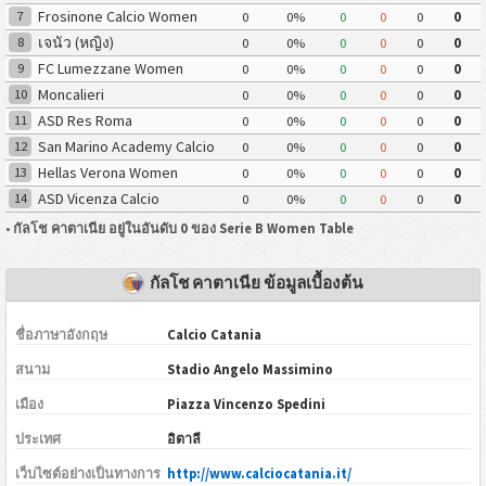
Frosinone Calcio Women
7
0
0%
0
0
0
0
เจนัว (หญิง)
8
0
0%
0
0
0
0
FC Lumezzane Women
9
0
0%
0
0
0
0
Moncalieri
10
0
0%
0
0
0
0
ASD Res Roma
11
0
0%
0
0
0
0
San Marino Academy Calcio
12
0
0%
0
0
0
0
Women
Hellas Verona Women
13
0
0%
0
0
0
0
ASD Vicenza Calcio
14
0
0%
0
0
0
0
Femminile
•
กัลโช คาตาเนีย อยู่ในอันดับ 0 ของ Serie B Women Table
กัลโช คาตาเนีย ข้อมูลเบื้องต้น
ชื่อภาษาอังกฤษ
Calcio Catania
สนาม
Stadio Angelo Massimino
เมือง
Piazza Vincenzo Spedini
ประเทศ
อิตาลี
เว็บไซต์อย่างเป็นทางการ
http://www.calciocatania.it/