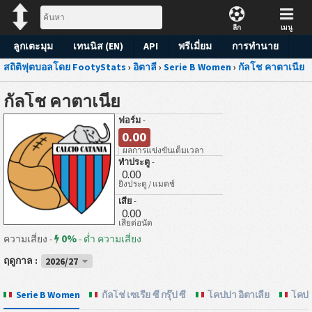
ลีก
เมนู
ลูกเตะมุม
เทนนิส (EN)
API
พรีเมี่ยม
การทำนาย
สถิติฟุตบอลโดย FootyStats
›
อิตาลี
›
Serie B Women
›
กัลโช คาตาเนีย
กัลโช คาตาเนีย
ฟอร์ม
-
0.00
ผลการแข่งขันเต็มเวลา
ทำประตู
-
0.00
ยิงประตู / แมตช์
เสีย
-
0.00
เสียต่อนัด
0%
ความเสี่ยง -
-
ต่ำ ความเสี่ยง
ฤดูกาล :
2026/27
Serie B Women
กัลโช่ เซเรีย ซี กรุ๊ป ซี
โคปปา อิตาเลีย
โคปปา