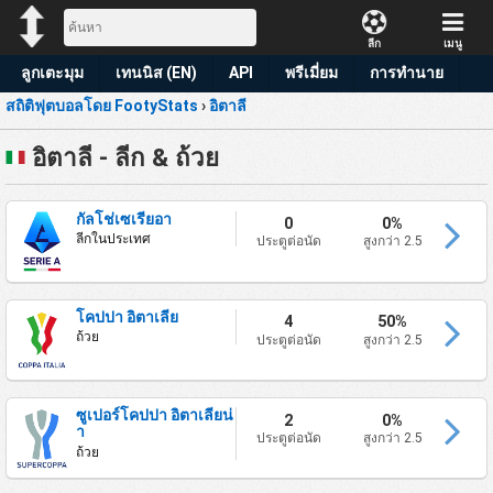
ลีก
เมนู
ลูกเตะมุม
เทนนิส (EN)
API
พรีเมี่ยม
การทำนาย
สถิติฟุตบอลโดย FootyStats
›
อิตาลี
อิตาลี - ลีก & ถ้วย
กัลโช่เซเรียอา
0
0%
ลีกในประเทศ
ประตูต่อนัด
สูงกว่า 2.5
โคปปา อิตาเลีย
4
50%
ถ้วย
ประตูต่อนัด
สูงกว่า 2.5
ซูเปอร์โคปปา อิตาเลียน่
2
0%
า
ประตูต่อนัด
สูงกว่า 2.5
ถ้วย