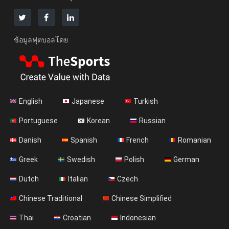
ข้อมูลฟุตบอลโดย
English
Japanese
Turkish
Portuguese
Korean
Russian
Danish
Spanish
French
Romanian
Greek
Swedish
Polish
German
Dutch
Italian
Czech
Chinese Traditional
Chinese Simplified
Thai
Croatian
Indonesian