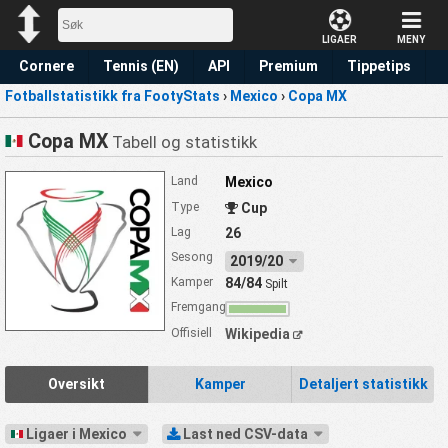
LIGAER
MENY
Cornere
Tennis (EN)
API
Premium
Tippetips
Fotballstatistikk fra FootyStats
›
Mexico
›
Copa MX
Copa MX
Tabell og statistikk
Land
Mexico
Type
Cup
Lag
26
Sesong
2019/20
Kamper
84/84
Spilt
Fremgang
Offisiell
Wikipedia
Oversikt
Kamper
Detaljert statistikk
Ligaer i Mexico
Last ned CSV-data