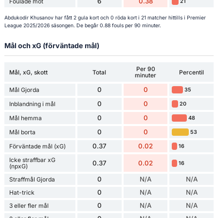
6
0.38
Foulade mot
21
Abdukodir Khusanov har fått 2 gula kort och 0 röda kort i 21 matcher hittills i Premier
League 2025/2026 säsongen. De begår 0.88 fouls per 90 minuter.
Mål och xG (förväntade mål)
Per 90
Mål, xG, skott
Total
Percentil
minuter
0
0
Mål Gjorda
35
0
0
Inblandning i mål
20
0
0
Mål hemma
48
0
0
Mål borta
53
0.37
0.02
Förväntade mål (xG)
16
Icke straffbar xG
0.37
0.02
16
(npxG)
0
N/A
N/A
Straffmål Gjorda
0
N/A
N/A
Hat-trick
0
N/A
N/A
3 eller fler mål