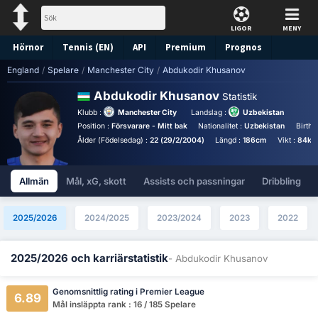
LIGOR
MENY
Hörnor
Tennis (EN)
API
Premium
Prognos
England
/
Spelare
/
Manchester City
/
Abdukodir Khusanov
Abdukodir Khusanov
Statistik
Klubb :
Manchester City
Landslag :
Uzbekistan
Position :
Försvarare - Mitt bak
Nationalitet :
Uzbekistan
Birthp
Ålder (Födelsedag) :
22 (29/2/2004)
Längd :
186cm
Vikt :
84kg
Allmän
Mål, xG, skott
Assists och passningar
Dribbling
2025/2026
2024/2025
2023/2024
2023
2022
2025/2026 och karriärstatistik
- Abdukodir Khusanov
Genomsnittlig rating i Premier League
6.89
Mål insläppta rank : 16 / 185 Spelare