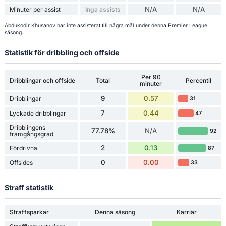
N/A
N/A
Minuter per assist
Inga assists
Abdukodir Khusanov har inte assisterat till några mål under denna Premier League
säsong.
Statistik för dribbling och offside
Per 90
Dribblingar och offside
Total
Percentil
minuter
9
0.57
Dribblingar
31
7
0.44
Lyckade dribblingar
47
Dribblingens
77.78%
N/A
92
framgångsgrad
2
0.13
Fördrivna
87
0
0.00
Offsides
33
Straff statistik
Straffsparkar
Denna säsong
Karriär