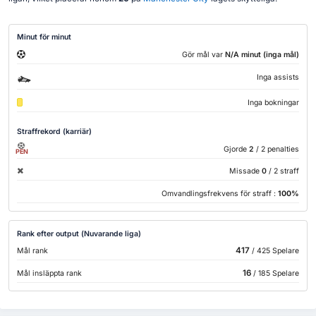
Minut för minut
Gör mål var
N/A minut (inga mål)
Inga assists
Inga bokningar
Straffrekord (karriär)
Gjorde
2
/ 2 penalties
PEN
Missade
0
/ 2 straff
Omvandlingsfrekvens för straff :
100%
Rank efter output (Nuvarande liga)
417
Mål rank
/ 425 Spelare
16
Mål insläppta rank
/ 185 Spelare