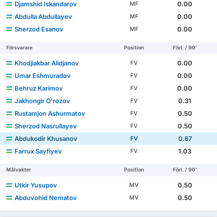
Djamshid Iskandarov
0.00
MF
Abdulla Abdullayev
0.00
MF
Sherzod Esanov
0.00
MF
Försvarare
Position
Förl. / 90'
Khodjiakbar Alidjanov
0.00
FV
Umar Eshmuradov
0.00
FV
Behruz Karimov
0.00
FV
Jakhongir O'rozov
0.31
FV
Rustamjon Ashurmatov
0.50
FV
Sherzod Nasrullayev
0.50
FV
Abdukodir Khusanov
0.67
FV
Farrux Sayfiyev
1.03
FV
Målvakter
Position
Förl. / 90'
Utkir Yusupov
0.50
MV
Abduvohid Nematov
0.50
MV