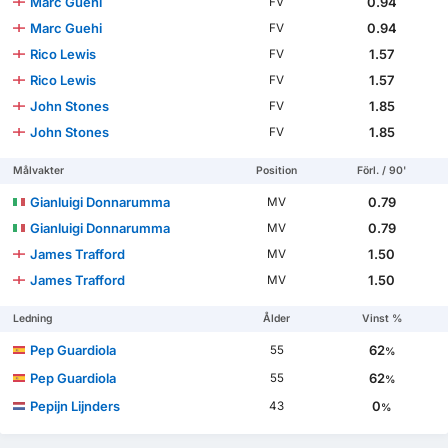
Marc Guehi
0.94
FV
Marc Guehi
0.94
FV
Rico Lewis
1.57
FV
Rico Lewis
1.57
FV
John Stones
1.85
FV
John Stones
1.85
FV
Målvakter
Position
Förl. / 90'
Gianluigi Donnarumma
0.79
MV
Gianluigi Donnarumma
0.79
MV
James Trafford
1.50
MV
James Trafford
1.50
MV
Ledning
Ålder
Vinst %
Pep Guardiola
62
55
%
Pep Guardiola
62
55
%
Pepijn Lijnders
0
43
%