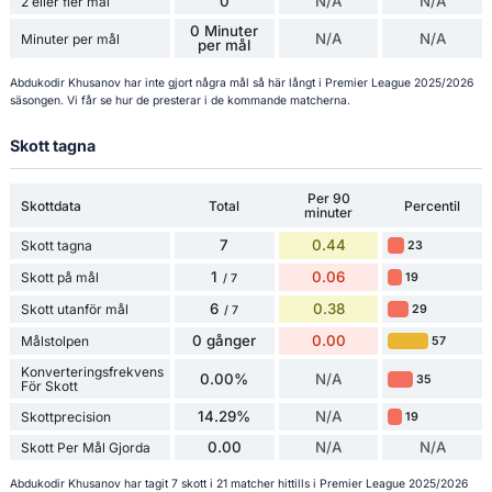
0
N/A
N/A
2 eller fler mål
0 Minuter
N/A
N/A
Minuter per mål
per mål
Abdukodir Khusanov har inte gjort några mål så här långt i Premier League 2025/2026
säsongen. Vi får se hur de presterar i de kommande matcherna.
Skott tagna
Per 90
Skottdata
Total
Percentil
minuter
7
0.44
Skott tagna
23
1
0.06
Skott på mål
19
/ 7
6
0.38
Skott utanför mål
29
/ 7
0 gånger
0.00
Målstolpen
57
Konverteringsfrekvens
0.00%
N/A
35
För Skott
14.29%
N/A
Skottprecision
19
0.00
N/A
N/A
Skott Per Mål Gjorda
Abdukodir Khusanov har tagit 7 skott i 21 matcher hittills i Premier League 2025/2026