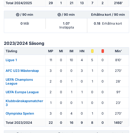
Total 2024/2025
29
1
21
13
7
2
2168'
/ 90 min
/ 90 min
Erhållna kort / 90 min
0
Mål
1.07
0.18
Erhållna kort
Insläppta
2023/2024 Säsong
Tävling
MP
Ml
IM
HN
Min'
Ligue 1
11
0
10
4
5
0
810'
AFC U23 Mästerskap
3
0
0
3
1
0
270'
UEFA Champions
2
0
1
0
1
0
28'
League
UEFA Europa League
2
0
1
1
0
0
91'
Klubbvänskapsmatcher
1
0
0
1
0
0
23'
3
Olympiska Spelen
3
0
4
0
1
0
270'
Total 2023/2024
22
0
16
9
8
0
1492'