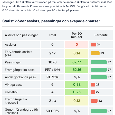
säsongen. Av 7 skotten var 1 skotten på mål och de andra 6 skotten var utanför mål. Det
betyder att Abdukodir Khusanovs skottprecision är 14.29%. De gör ett mål för varje
0.00 skott de tar och tar 0.44 skott per 90 minuter på planen.
Statistik över assists, passningar och skapade chanser
Per 90
Assists och passningar
Total
Percentil
minuter
0
0
Assister
34
Förväntade assists
2.17
0.14
53
(xA)
1076
67.77
Passningar
97
987
62.16
Framgångsrika pass
97
/ 1076
91.73%
N/A
Andel godkända pass
97
6
0.38
Viktiga pass
28
4
0.25
Krossboll
27
Framgångsrika
2
0.13
42
/ 4
krossboll
Genomförandegrad för
50.00%
N/A
97
krossboll