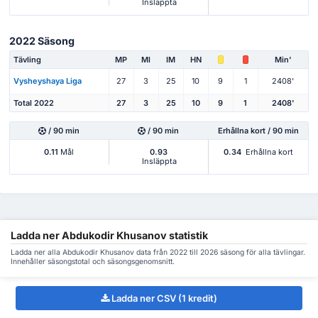
Insläppta
2022 Säsong
Tävling
MP
Ml
IM
HN
Min'
Vysheyshaya Liga
27
3
25
10
9
1
2408'
Total 2022
27
3
25
10
9
1
2408'
/ 90 min
/ 90 min
Erhållna kort / 90 min
0.11
Mål
0.93
0.34
Erhållna kort
Insläppta
Ladda ner Abdukodir Khusanov statistik
Ladda ner alla Abdukodir Khusanov data från 2022 till 2026 säsong för alla tävlingar.
Innehåller säsongstotal och säsongsgenomsnitt.
Ladda ner CSV (1 kredit)