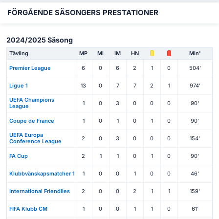
FÖRGÅENDE SÄSONGERS PRESTATIONER
2024/2025 Säsong
Tävling
MP
Ml
IM
HN
Min'
Premier League
6
0
6
2
1
0
504'
Ligue 1
13
0
7
7
2
1
974'
UEFA Champions
1
0
3
0
0
0
90'
League
Coupe de France
1
0
1
0
1
0
90'
UEFA Europa
2
0
3
0
0
0
154'
Conference League
FA Cup
2
1
1
0
1
0
90'
Klubbvänskapsmatcher 1
1
0
0
1
0
0
46'
International Friendlies
2
0
0
2
1
1
159'
FIFA Klubb CM
1
0
0
1
1
0
61'