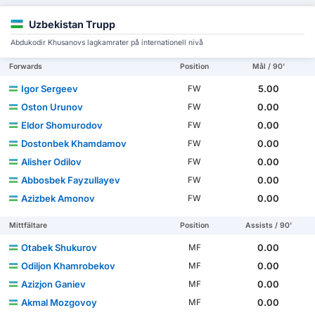
Uzbekistan Trupp
Abdukodir Khusanovs lagkamrater på internationell nivå
Forwards
Position
Mål / 90'
Igor Sergeev
5.00
FW
Oston Urunov
0.00
FW
Eldor Shomurodov
0.00
FW
Dostonbek Khamdamov
0.00
FW
Alisher Odilov
0.00
FW
Abbosbek Fayzullayev
0.00
FW
Azizbek Amonov
0.00
FW
Mittfältare
Position
Assists / 90'
Otabek Shukurov
0.00
MF
Odiljon Khamrobekov
0.00
MF
Azizjon Ganiev
0.00
MF
Akmal Mozgovoy
0.00
MF