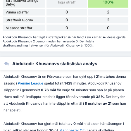
Straffkonverterings
100%
Inga straff
Betyg
0
2
Vunna straffar
0
2
Straffmål Gjorda
0
0
Missade straffar
Abdukodir Khusanov har tagit 2 straffsparkar så här långt i sin karriär. Av dessa gjorde
Abdukodir Khusanov 2 pennor medan han missade 0. Den totala
straffomvandlingsfrekvensen för Abdukodir Khusanov är 100%.
Abdukodir Khusanovs statistiska analys
Abdukodir Khusanov är en Försvarare som har dykt upp i
21 matches
denna
säsong i
Premier League
spelat totalt
1429 minuter
. Abdukodir Khusanov
släpper in i genomsnitt
0.76 mål
för varje 90 minuter som han är på planen.
Hans noll mål insläppta-statistik ligger för närvarande på
38%
. Det betyder
att Abdukodir Khusanov har inte släppt in ett mål i
8 matcher av 21
som han
har spelat i.
Abdukodir Khusanov har gjort mål totalt av
0 mål
hittils den här säsongen i
ligan, vilket placerar honom
20
på
Manchester City
lagets skytteliga.