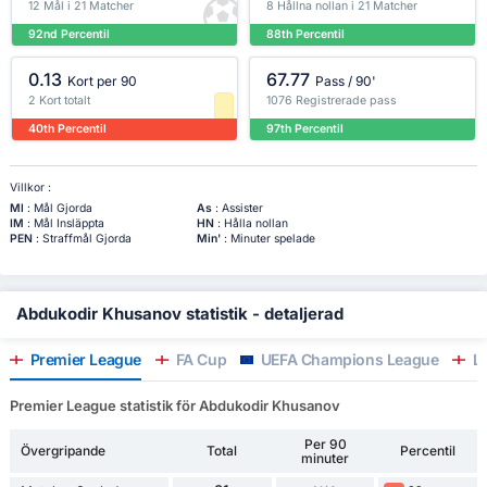
12 Mål i 21 Matcher
8 Hållna nollan i 21 Matcher
92nd Percentil
88th Percentil
0.13
67.77
Kort per 90
Pass / 90'
2 Kort totalt
1076 Registrerade pass
40th Percentil
97th Percentil
Villkor :
Ml
: Mål Gjorda
As
: Assister
IM
: Mål Insläppta
HN
: Hålla nollan
PEN
: Straffmål Gjorda
Min'
: Minuter spelade
Abdukodir Khusanov statistik - detaljerad
Premier League
FA Cup
UEFA Champions League
Le
Premier League statistik för Abdukodir Khusanov
Per 90
Övergripande
Total
Percentil
minuter