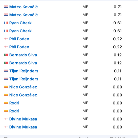
Mateo Kovačić
0.71
MF
Mateo Kovačić
0.71
MF
Ryan Cherki
0.61
MF
Ryan Cherki
0.61
MF
Phil Foden
0.22
MF
Phil Foden
0.22
MF
Bernardo Silva
0.12
MF
Bernardo Silva
0.12
MF
Tijani Reijnders
0.11
MF
Tijani Reijnders
0.11
MF
Nico González
0.00
MF
Nico González
0.00
MF
Rodri
0.00
MF
Rodri
0.00
MF
Divine Mukasa
0.00
MF
Divine Mukasa
0.00
MF