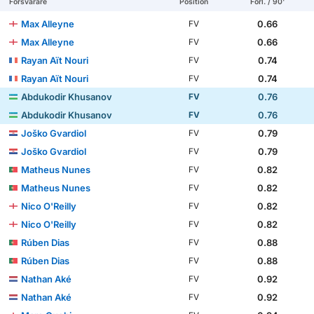
Försvarare
Position
Förl. / 90'
Max Alleyne
0.66
FV
Max Alleyne
0.66
FV
Rayan Aït Nouri
0.74
FV
Rayan Aït Nouri
0.74
FV
Abdukodir Khusanov
0.76
FV
Abdukodir Khusanov
0.76
FV
Joško Gvardiol
0.79
FV
Joško Gvardiol
0.79
FV
Matheus Nunes
0.82
FV
Matheus Nunes
0.82
FV
Nico O'Reilly
0.82
FV
Nico O'Reilly
0.82
FV
Rúben Dias
0.88
FV
Rúben Dias
0.88
FV
Nathan Aké
0.92
FV
Nathan Aké
0.92
FV