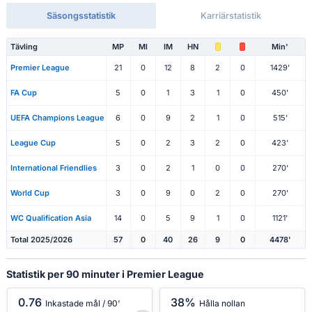
Säsongsstatistik
Karriärstatistik
Tävling
MP
Ml
IM
HN
Min'
Premier League
21
0
12
8
2
0
1429'
FA Cup
5
0
1
3
1
0
450'
UEFA Champions League
6
0
9
2
1
0
515'
League Cup
5
0
2
3
2
0
423'
International Friendlies
3
0
2
1
0
0
270'
World Cup
3
0
9
0
2
0
270'
WC Qualification Asia
14
0
5
9
1
0
1121'
Total 2025/2026
57
0
40
26
9
0
4478'
Statistik per 90 minuter i Premier League
0.76
38%
Inkastade mål / 90'
Hålla nollan