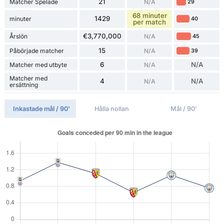
21
Matcher Spelade
N/A
29
68 minuter
1429
minuter
40
per match
€3,770,000
Årslön
N/A
45
15
Påbörjade matcher
N/A
39
6
N/A
Matcher med utbyte
N/A
Matcher med
4
N/A
N/A
ersättning
Inkastade mål / 90'
Hålla nollan
Mål / 90'