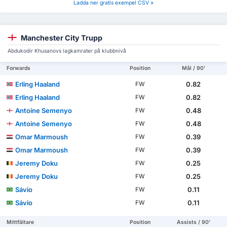
Ladda ner gratis exempel CSV »
Manchester City Trupp
Abdukodir Khusanovs lagkamrater på klubbnivå
Forwards
Position
Mål / 90'
Erling Haaland
0.82
FW
Erling Haaland
0.82
FW
Antoine Semenyo
0.48
FW
Antoine Semenyo
0.48
FW
Omar Marmoush
0.39
FW
Omar Marmoush
0.39
FW
Jeremy Doku
0.25
FW
Jeremy Doku
0.25
FW
Sávio
0.11
FW
Sávio
0.11
FW
Mittfältare
Position
Assists / 90'