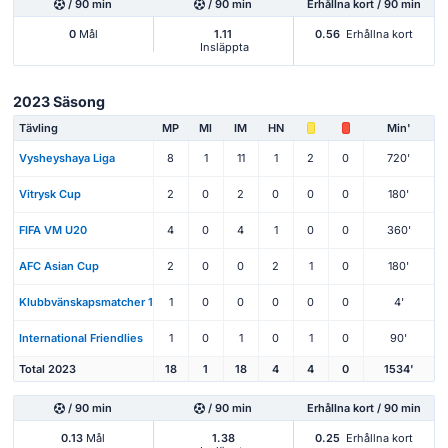
/ 90 min
/ 90 min
Erhållna kort / 90 min
0
Mål
1.11
0.56
Erhållna kort
Insläppta
2023 Säsong
Tävling
MP
Ml
IM
HN
Min'
Vysheyshaya Liga
8
1
11
1
2
0
720'
Vitrysk Cup
2
0
2
0
0
0
180'
FIFA VM U20
4
0
4
1
0
0
360'
AFC Asian Cup
2
0
0
2
1
0
180'
Klubbvänskapsmatcher 1
1
0
0
0
0
0
4'
International Friendlies
1
0
1
0
1
0
90'
Total 2023
18
1
18
4
4
0
1534'
/ 90 min
/ 90 min
Erhållna kort / 90 min
0.13
Mål
1.38
0.25
Erhållna kort