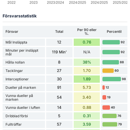
Försvarsstatistik
Per 90 eller
Försvar
Total
Percentil
%.
12
0.76
Mål Insläppta
92
Minuter per insläppt
119 Min'
N/A
92
mål
8
38%
Hålla nollan
88
27
1.70
Tacklingar
60
30
1.89
Interceptioner
98
91
5.73
Dueller på marken
12
Vunna dueller på
54
3.40
19
marken
14
0.88
Vunna dueller i luften
40
5
0.31
Dribblad förbi
76
57
3.59
Fullträffar
79