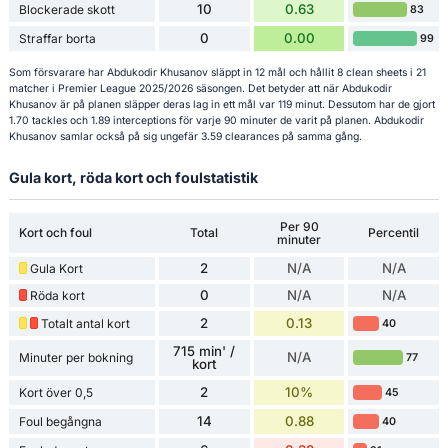
10
0.63
Blockerade skott
83
0
0.00
Straffar borta
99
Som försvarare har Abdukodir Khusanov släppt in 12 mål och hållit 8 clean sheets i 21
matcher i Premier League 2025/2026 säsongen. Det betyder att när Abdukodir
Khusanov är på planen släpper deras lag in ett mål var 119 minut. Dessutom har de gjort
1.70 tackles och 1.89 interceptions för varje 90 minuter de varit på planen. Abdukodir
Khusanov samlar också på sig ungefär 3.59 clearances på samma gång.
Gula kort, röda kort och foulstatistik
Per 90
Kort och foul
Total
Percentil
minuter
2
N/A
N/A
Gula Kort
0
N/A
N/A
Röda kort
2
0.13
Totalt antal kort
40
715 min' /
N/A
Minuter per bokning
77
kort
2
10%
Kort över 0,5
45
14
0.88
Foul begångna
40