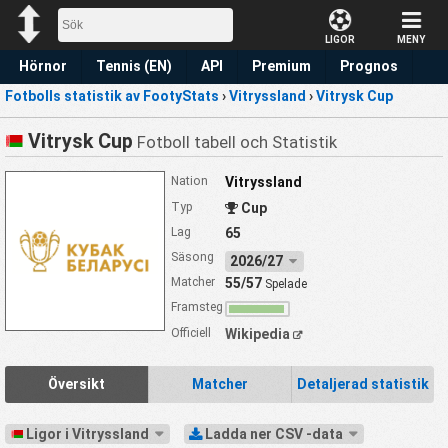
LIGOR
MENY
Hörnor
Tennis (EN)
API
Premium
Prognos
Fotbolls statistik av FootyStats
›
Vitryssland
›
Vitrysk Cup
Vitrysk Cup
Fotboll tabell och Statistik
Nation
Vitryssland
Typ
Cup
Lag
65
Säsong
2026/27
Matcher
55/57
Spelade
Framsteg
Officiell
Wikipedia
Översikt
Matcher
Detaljerad statistik
Ligor i Vitryssland
Ladda ner CSV -data