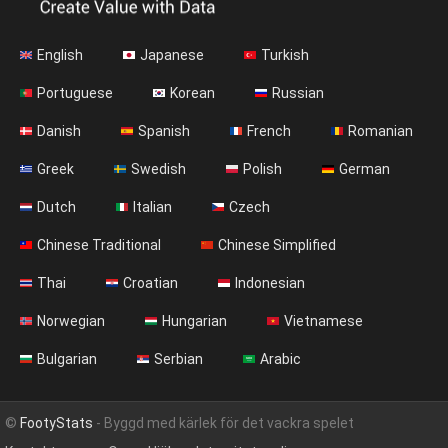
English
Japanese
Turkish
Portuguese
Korean
Russian
Danish
Spanish
French
Romanian
Greek
Swedish
Polish
German
Dutch
Italian
Czech
Chinese Traditional
Chinese Simplified
Thai
Croatian
Indonesian
Norwegian
Hungarian
Vietnamese
Bulgarian
Serbian
Arabic
©
FootyStats
- Byggd med kärlek för det vackra spelet