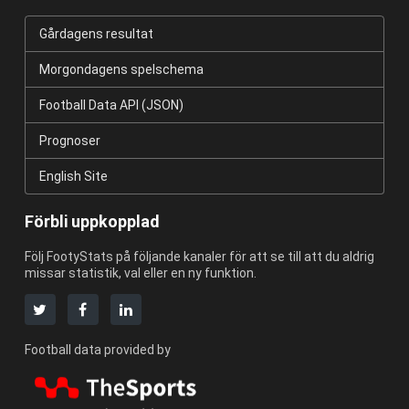
Gårdagens resultat
Morgondagens spelschema
Football Data API (JSON)
Prognoser
English Site
Förbli uppkopplad
Följ FootyStats på följande kanaler för att se till att du aldrig
missar statistik, val eller en ny funktion.
Football data provided by