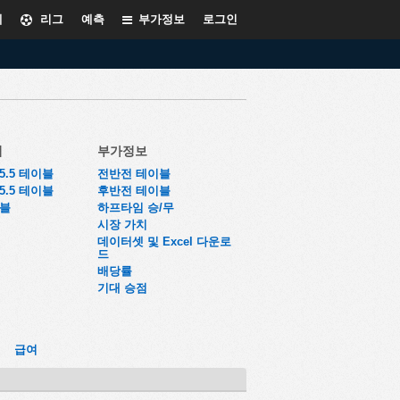
계
리그
예측
부가정보
로그인
더
부가정보
~5.5 테이블
전반전 테이블
~5.5 테이블
후반전 테이블
이블
하프타임 승/무
시장 가치
데이터셋 및 Excel 다운로
드
배당률
기대 승점
-
급여