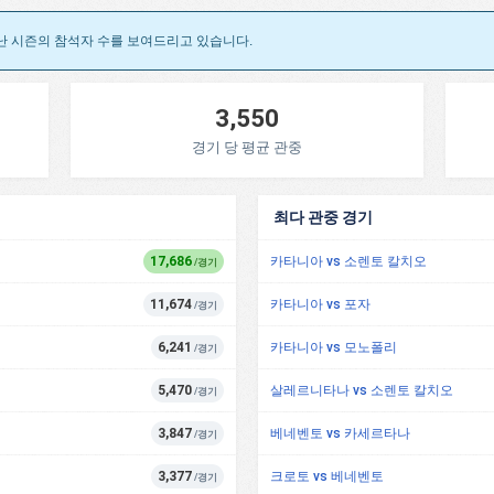
난 시즌의 참석자 수를 보여드리고 있습니다.
3,550
경기 당 평균 관중
최다 관중 경기
17,686
카타니아 vs 소렌토 칼치오
/경기
11,674
카타니아 vs 포자
/경기
6,241
카타니아 vs 모노폴리
/경기
5,470
살레르니타나 vs 소렌토 칼치오
/경기
3,847
베네벤토 vs 카세르타나
/경기
3,377
크로토 vs 베네벤토
/경기