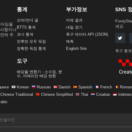
통계
부가정보
SNS 
오버/언더 골
어제 결과
Footy
/풀타임을
세요.
BTTS 통계
내일 경기
의사항이나
코너 통계
축구 데이타 API (JSON)
연락 주
전후반 모두 득점
예측
정확한 득점 통계
English Site
축구 통계
도구
배당율 변환기 - 소수점, 분
수, 아메리칸 배당 변환
guese
Korean
Russian
Danish
Spanish
French
Roman
Chinese Traditional
Chinese Simplified
Thai
Croatian
Indones
rabic
 만들어진