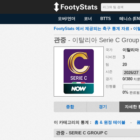
오버/언더
코너
BTTS
테니스 (EN
FootyStats 에서 제공되는 축구 통계 자료
›
이
관중
- 이탈리아 Serie C Group
이탈리아
국가
3
디비전
20
팀
시즌
2026/2
0/380
경기
치룬
진행률
0%
완료됨
종합
경기
자세한 
이 카테고리의 통계 :
홈 & 원정 테이블
-
관중 - SERIE C GROUP C