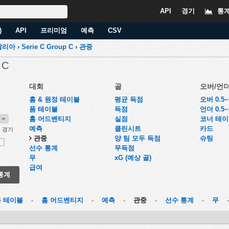
API
경기
통
)
API
프리미엄
예측
CSV
탈리아
›
Serie C Group C
›
관중
 C
대회
골
오버/언
홈 & 원정 테이블
평균 득점
오버 0.5
폼 테이블
득점
언더 0.5
7
홈 어드벤티지
실점
코너 테
예측
클린시트
카드
 경기
관중
양 팀 모두 득점
슈팅
선수 통계
무득점
무
xG (예상 골)
급여
통계
폼 테이블
-
홈 어드벤티지
-
예측
-
관중
-
선수 통계
-
무