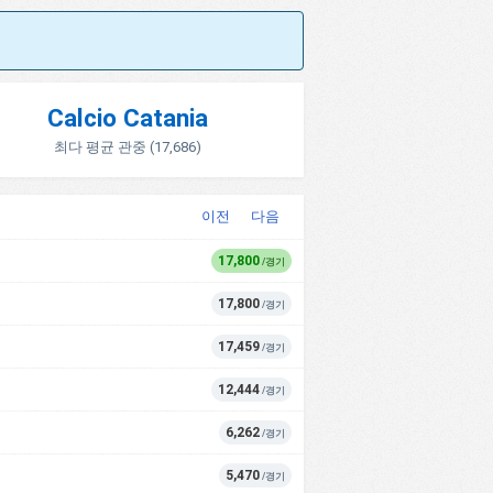
Calcio Catania
최다 평균 관중 (17,686)
이전
다음
17,800
/경기
17,800
/경기
17,459
/경기
12,444
/경기
6,262
/경기
5,470
/경기