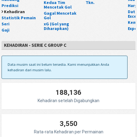
Kedua Tim
Tkn.
Prediksi
Harg
Mencetak Gol
Kehadiran
Data
Gagal Mencetak
Exce
Statistik Pemain
Gol
Kem
Seri
xG (Gol yang
Diharapkan)
Expe
Gaji
KEHADIRAN - SERIE C GROUP C
Data musim saat ini belum tersedia. Kami menunjukkan Anda
kehadiran dari musim lalu.
188,136
Kehadiran setelah Digabungkan
3,550
Rata-rata Kehadiran per Permainan