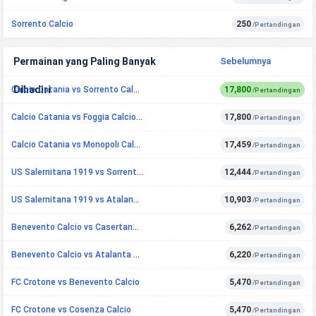
Sorrento Calcio
250
/Pertandingan
Permainan yang Paling Banyak
Sebelumnya
Dihadiri
Berikutnya
Calcio Catania vs Sorrento Calcio
17,800
/Pertandingan
Calcio Catania vs Foggia Calcio 1920
17,800
/Pertandingan
Calcio Catania vs Monopoli Calcio 1966
17,459
/Pertandingan
US Salernitana 1919 vs Sorrento Calcio
12,444
/Pertandingan
US Salernitana 1919 vs Atalanta Bergamasca Calcio U23
10,903
/Pertandingan
Benevento Calcio vs Casertana FC
6,262
/Pertandingan
Benevento Calcio vs Atalanta Bergamasca Calcio U23
6,220
/Pertandingan
FC Crotone vs Benevento Calcio
5,470
/Pertandingan
FC Crotone vs Cosenza Calcio
5,470
/Pertandingan