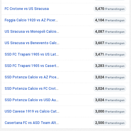
FC Crotone vs US Siracusa
5,470
/Pertandingan
Foggia Calcio 1920 vs AZ Picerno ASD
4,104
/Pertandingan
US Siracusa vs Monopoli Calcio 1966
4,087
/Pertandingan
US Siracusa vs Benevento Calcio
3,607
/Pertandingan
SSD FC Trapani 1905 vs US Latina
3,471
/Pertandingan
SSD FC Trapani 1905 vs Casertana FC
3,283
/Pertandingan
SSD Potenza Calcio vs AZ Picerno ASD
3,024
/Pertandingan
SSD Potenza Calcio vs FC Crotone
3,024
/Pertandingan
SSD Potenza Calcio vs USD Audace Cerignola
3,024
/Pertandingan
USD Cavese 1919 vs Calcio Catania
3,000
/Pertandingan
Casertana FC vs ASD Team Altamura
2,500
/Pertandingan