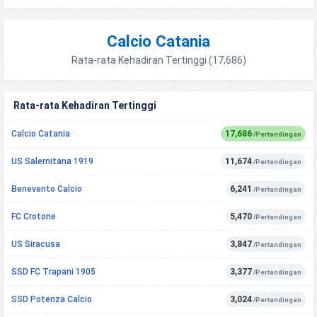
Calcio Catania
Rata-rata Kehadiran Tertinggi (17,686)
Rata-rata Kehadiran Tertinggi
Calcio Catania
17,686
/Pertandingan
US Salernitana 1919
11,674
/Pertandingan
Benevento Calcio
6,241
/Pertandingan
FC Crotone
5,470
/Pertandingan
US Siracusa
3,847
/Pertandingan
SSD FC Trapani 1905
3,377
/Pertandingan
SSD Potenza Calcio
3,024
/Pertandingan