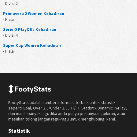
- Divisi 2
Primavera 2 Women Kehadiran
- Piala
Serie D PlayOffs Kehadiran
- Divisi 4
Super Cup Women Kehadiran
- Piala
FootyStats adalah sumber informasi terbaik untuk statistik
seperti Goal, Over 2,5/Under 2,5, HT/FT. Statistik Dynamic In-Play,
dan masih banyak lagi. Jika anda punya pertanyaan, pikiran, atau
masukan tolong jangan ragu-ragu untuk menghubungi kami.
Statistik