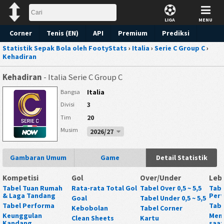
LIGA
MENU
Corner
Tenis (EN)
API
Premium
Prediksi
Statistik Sepak Bola oleh FootyStats
›
Italia
›
Serie C Group C
›
Kehadiran
Kehadiran
- Italia Serie C Group C
Italia
Bangsa
3
Divisi
20
Tim
Musim
2026/27
Gambaran Umum
Game
Detail Statistik
Kompetisi
Gol
Over/Under
Leb
Tabel Tuan Rumah
Rata-rata Total Gol
Tabel Over 0,5 ~ 5,5
Tabe
& Laga Tandang
Per
Goal
Tabel Under 0,5 ~ 5,5
Tabel Performa
Tabe
Kebobolan
Tabel Corner
Keunggulan
Mena
Clean Sheets
Kartu
Kandang
saat