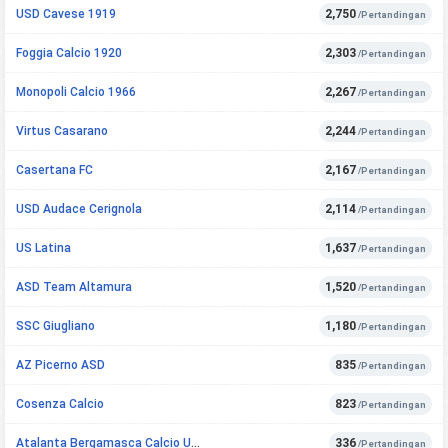
USD Cavese 1919
2,750
/Pertandingan
Foggia Calcio 1920
2,303
/Pertandingan
Monopoli Calcio 1966
2,267
/Pertandingan
Virtus Casarano
2,244
/Pertandingan
Casertana FC
2,167
/Pertandingan
USD Audace Cerignola
2,114
/Pertandingan
US Latina
1,637
/Pertandingan
ASD Team Altamura
1,520
/Pertandingan
SSC Giugliano
1,180
/Pertandingan
AZ Picerno ASD
835
/Pertandingan
Cosenza Calcio
823
/Pertandingan
Atalanta Bergamasca Calcio U23
336
/Pertandingan