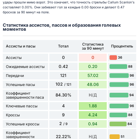
удары прошли мимо ворот. Это означает, что точность стрельбы Callum Scanlon's
составляет 0.00%. Они забивают гол за каждые 0.00 броски и делают 0.47
бросков за 90 минут на поле.
Статистика ассистов, пассов и образования голевых
моментов
Статистика
Ассисты и пасы
Тотал
Процентиль
за 90 минут
0
0
Ассисты
36
0.42
0.20
Ожидаемые ассисты
88
121
57.02
Передачи
96
102
48.06
Успешные пасы
96
/ 121
Коэффициент
84.30%
Н/Д
94
завершенности паса
4
1.88
Ключевые пассы
96
9
4.24
Кроссы
88
2
0.94
Успешные кроссы
84
/ 9
Коэффициент
22.22%
Н/Д
завершенности
51