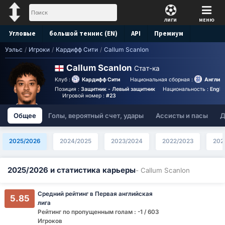
ЛИГИ
МЕНЮ
Угловые
большой теннис (EN)
API
Премиум
Уэльс
/
Игроки
/
Кардифф Сити
/
Callum Scanlon
Прогноз
Callum Scanlon
Стат-ка
Клуб :
Кардифф Сити
Национальная сборная :
Англия 
Позиция :
Защитник - Левый защитник
Национальность :
Engla
Игровой номер :
#23
Общее
Голы, вероятный счет, удары
Ассисты и пасы
Д
2025/2026
2024/2025
2023/2024
2022/2023
202
2025/2026 и статистика карьеры
- Callum Scanlon
Средний рейтинг в Первая английская
5.85
лига
Рейтинг по пропущенным голам : -1 / 603
Игроков