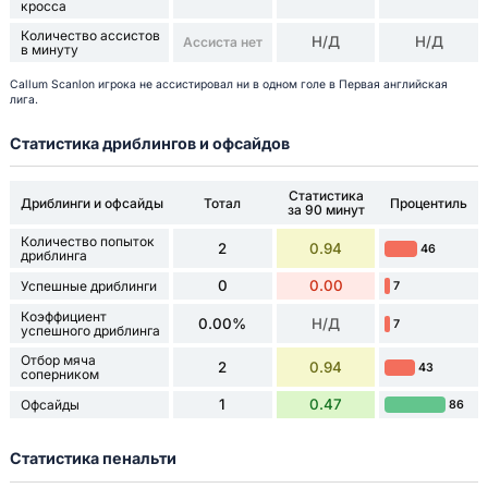
кросса
Количество ассистов
Н/Д
Н/Д
Ассиста нет
в минуту
Callum Scanlon игрока не ассистировал ни в одном голе в Первая английская
лига.
Статистика дриблингов и офсайдов
Статистика
Дриблинги и офсайды
Тотал
Процентиль
за 90 минут
Количество попыток
2
0.94
46
дриблинга
0
0.00
Успешные дриблинги
7
Коэффициент
0.00%
Н/Д
7
успешного дриблинга
Отбор мяча
2
0.94
43
соперником
1
0.47
Офсайды
86
Статистика пенальти