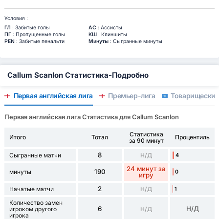
Условия :
ГЛ
: Забитые голы
АС
: Ассисты
ПГ
: Пропущенные голы
КШ
: Клиншиты
PEN
: Забитые пенальти
Минуты
: Сыгранные минуты
Callum Scanlon Статистика-Подробно
Первая английская лига
Премьер-лига
Товарищеские 
Первая английская лига Статистика для Callum Scanlon
Статистика
Итого
Тотал
Процентиль
за 90 минут
8
Сыгранные матчи
Н/Д
4
24 минут за
190
минуты
0
игру
2
Начатые матчи
Н/Д
1
Количество замен
6
Н/Д
игроком другого
Н/Д
игрока