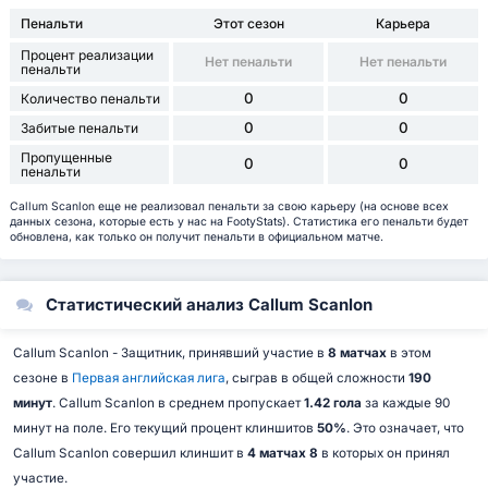
Пенальти
Этот сезон
Карьера
Процент реализации
Нет пенальти
Нет пенальти
пенальти
0
0
Количество пенальти
0
0
Забитые пенальти
Пропущенные
0
0
пенальти
Callum Scanlon еще не реализовал пенальти за свою карьеру (на основе всех
данных сезона, которые есть у нас на FootyStats). Статистика его пенальти будет
обновлена, как только он получит пенальти в официальном матче.
Статистический анализ Callum Scanlon
Callum Scanlon - Защитник, принявший участие в
8 матчах
в этом
сезоне в
Первая английская лига
, сыграв в общей сложности
190
минут
. Callum Scanlon в среднем пропускает
1.42 гола
за каждые 90
минут на поле. Его текущий процент клиншитов
50%
. Это означает, что
Callum Scanlon совершил клиншит в
4 матчах 8
в которых он принял
участие.