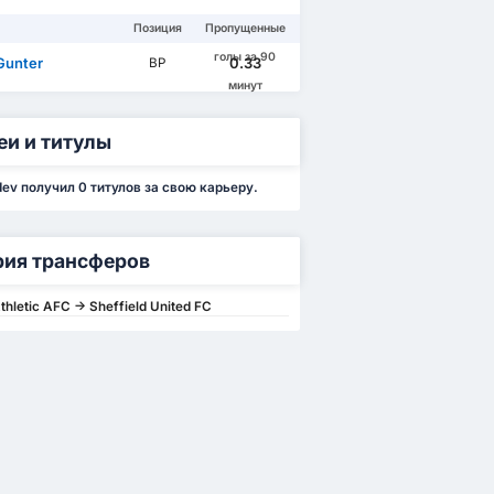
Позиция
Пропущенные
голы за 90
Gunter
0.33
ВР
минут
еи и титулы
dev получил 0 титулов за свою карьеру.
рия трансферов
hletic AFC -> Sheffield United FC