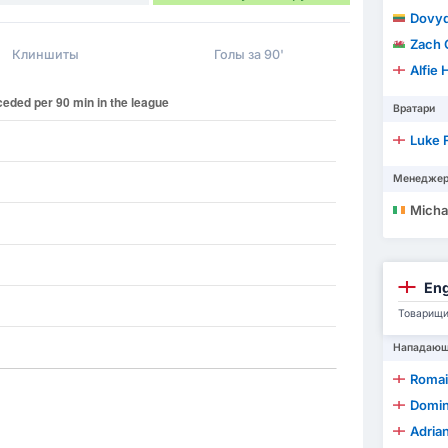
Dovyd
Zach 
Клиншиты
Голы за 90'
Alfie
Вратари
Luke 
Менедже
Michae
Eng
Товарищи
Нападаю
Romai
Domin
Adria