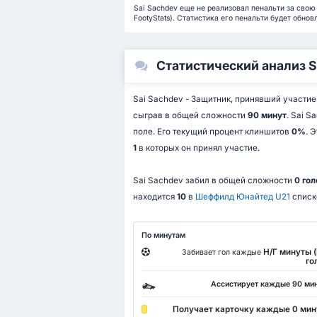
Sai Sachdev еще не реализовал пенальти за свою 
FootyStats). Статистика его пенальти будет обно
Статистический анализ S
Sai Sachdev - Защитник, принявший участие
сыграв в общей сложности
90 минут
. Sai 
поле. Его текущий процент клиншитов
0%
. 
1
в которых он принял участие.
Sai Sachdev забил в общей сложности
0 гол
находится
10
в
Шеффилд Юнайтед U21
списк
По минутам
Н/Г минуты 
Забивает гол каждые
го
Ассистирует каждые 90 ми
Получает карточку каждые 0 ми