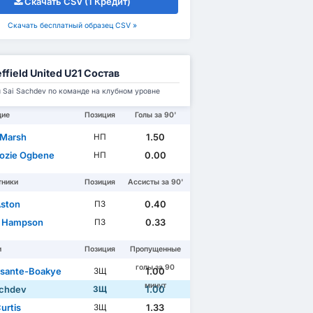
Скачать CSV (1 Кредит)
Скачать бесплатный образец CSV »
ffield United U21 Состав
 Sai Sachdev по команде на клубном уровне
щие
Позиция
Голы за 90'
 Marsh
1.50
НП
ozie Ogbene
0.00
НП
тники
Позиция
Ассисты за 90'
ston
0.40
ПЗ
 Hampson
0.33
ПЗ
и
Позиция
Пропущенные
голы за 90
sante-Boakye
1.00
ЗЩ
минут
achdev
1.00
ЗЩ
urtis
1.33
ЗЩ