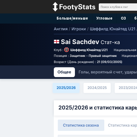
Больше/меньше
Угловые
ОЗ
б
Англия
/
Игроки
/
Шеффилд Юнайтед U21
Sai Sachdev
Стат-ка
Клуб :
Шеффилд Юнайтед U21
Национальная 
Позиция :
Защитник - Правый защитник
Национал
Возраст (День рождения) :
21 (09/03/2005)
Общее
Голы, вероятный счет, удары
2025/2026
2024/2025
2023/202
2025/2026 и статистика кар
Статистика сезона
Статистика ка