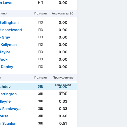
n Lowe
0.00
НП
тники
Позиция
Ассисты за 90'
Bellingham
0.00
ПЗ
Hinshelwood
0.00
ПЗ
e Gray
0.00
ПЗ
 Kellyman
0.00
ПЗ
Taylor
0.00
ПЗ
Buck
0.00
ПЗ
 Donley
0.00
ПЗ
и
Позиция
Пропущенные
голы за 90
achdev
0.00
ЗЩ
минут
Carrington
0.00
ЗЩ
lleyne
0.33
ЗЩ
y Famiwuya
0.33
ЗЩ
Sousa
0.40
ЗЩ
m Scanlon
0.51
ЗЩ