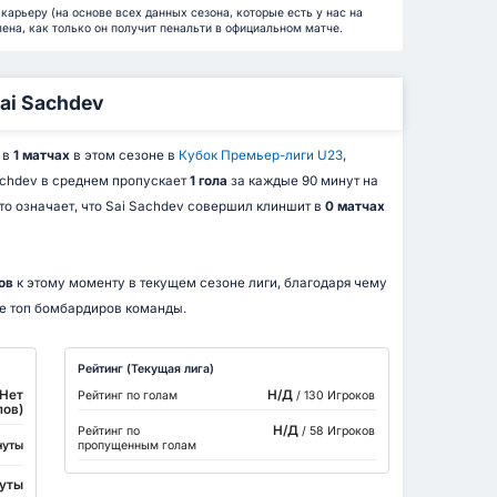
карьеру (на основе всех данных сезона, которые есть у нас на
влена, как только он получит пенальти в официальном матче.
ai Sachdev
 в
1 матчах
в этом сезоне в
Кубок Премьер-лиги U23
,
Sachdev в среднем пропускает
1 гола
за каждые 90 минут на
Это означает, что Sai Sachdev совершил клиншит в
0 матчах
ов
к этому моменту в текущем сезоне лиги, благодаря чему
е топ бомбардиров команды.
Рейтинг (Текущая лига)
(Нет
Н/Д
Рейтинг по голам
/ 130 Игроков
лов)
Н/Д
Рейтинг по
/ 58 Игроков
нуты
пропущенным голам
нуты