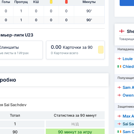
Голы
Пропущ
КШ
Минуты
0
1
0
0
0
90'
0
1
0
0
0
90'
She
ремьер-лиги U23
Товарищи
0.00
Клиншиты
Карточки за 90
Нападаю
ые листы в 1 Играх
0 Карточки всего
-1 Процентиль
Louie
Chied
Полузащи
дробно
Sam A
Owen
я Sai Sachdev
Защитник
Тотал
Статистика за 90 минут
Max A
1
Sai S
Н/Д
Sam C
90
90 минут за игру