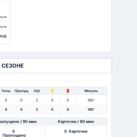
льти
льти
Н/Д
 СЕЗОНЕ
Голы
Пропущ
КШ
Минуты
0
0
2
0
0
180'
0
0
2
0
0
180'
ропущено
/ 90 мин
Карточки / 90 мин
0
0
Карточки
Пропущено