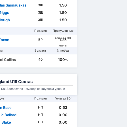
as Sasnauskas
1.50
ЗЩ
Giggs
1.50
ЗЩ
 Hough
1.50
ЗЩ
Позиция
Пропущенные
голы за 90
Faxon
1.25
ВР
минут
ры
Возраст
% побед
l Collins
100
40
%
land U19 Состав
 Sai Sachdev по команде на клубном уровне
щие
Позиция
Голы за 90'
n Esse
0.53
НП
ic Ballard
0.00
НП
n Blake
0.00
НП