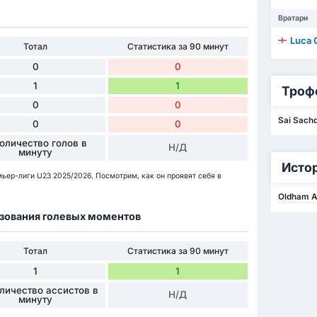
Вратари
Luca 
Тотал
Статистика за 90 минут
0
0
1
1
Троф
0
0
Sai Sach
0
0
оличество голов в
Н/Д
минуту
Исто
мьер-лиги U23 2025/2026. Посмотрим, как он проявят себя в
Oldham At
разования голевых моментов
Тотал
Статистика за 90 минут
1
1
личество ассистов в
Н/Д
минуту