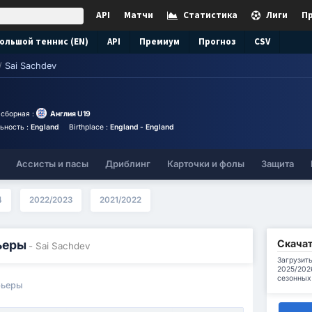
API
Матчи
Статистика
Лиги
П
ольшой теннис (EN)
API
Премиум
Прогноз
CSV
/
Sai Sachdev
сборная :
Англия U19
ьность :
England
Birthplace :
England - England
Ассисты и пасы
Дриблинг
Карточки и фолы
Защита
4
2022/2023
2021/2022
Скачат
ьеры
- Sai Sachdev
Загрузить
2025/202
сезонных
рьеры