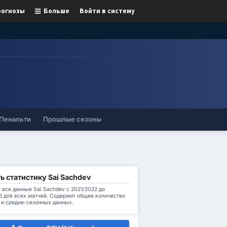
рогнозы
Больше
Войти в систему
Пенальти
Прошлые сезоны
ь статистику Sai Sachdev
 все данные Sai Sachdev с 2021/2022 до
6 для всех матчей. Содержит общее количество
 и средне-сезонных данных.