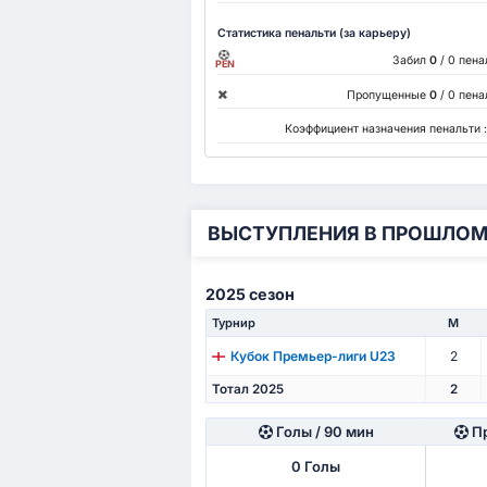
Статистика пенальти (за карьеру)
Забил
0
/ 0 пена
PEN
Пропущенные
0
/ 0 пена
Коэффициент назначения пенальти :
ВЫСТУПЛЕНИЯ В ПРОШЛОМ
2025 сезон
Турнир
М
2
Кубок Премьер-лиги U23
Тотал 2025
2
Голы
/ 90 мин
П
0
Голы