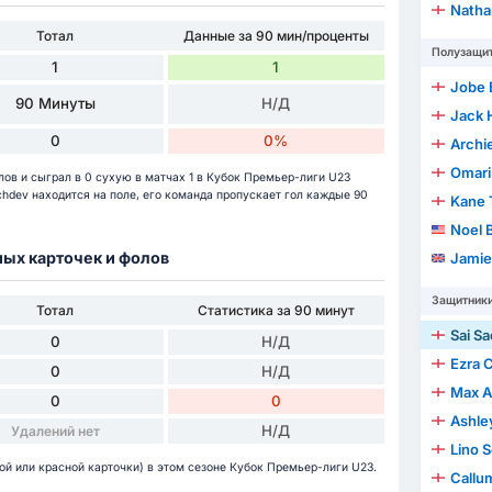
Natha
Тотал
Данные за 90 мин/проценты
Полузащи
1
1
Jobe 
90 Минуты
Н/Д
Jack 
0
0%
Archi
Omari
лов и сыграл в 0 сухую в матчах 1 в Кубок Премьер-лиги U23
achdev находится на поле, его команда пропускает гол каждые 90
Kane 
Noel 
ных карточек и фолов
Jamie
Защитник
Тотал
Статистика за 90 минут
Sai S
0
Н/Д
Ezra 
0
Н/Д
Max A
0
0
Ashle
Н/Д
Удалений нет
Lino 
той или красной карточки) в этом сезоне Кубок Премьер-лиги U23.
Callu