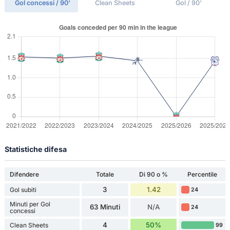
Gol concessi / 90'
Clean Sheets
Gol / 90'
Statistiche difesa
Difendere
Totale
Di 90 o %
Percentile
3
1.42
Gol subiti
24
Minuti per Gol
63 Minuti
N/A
24
concessi
4
50%
Clean Sheets
99