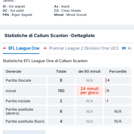
Termini :
Gl
: Gol segnati
As
: Assist
GC
: Gol subiti
CS
: Clean Sheets
PEN
: Rigori Segnati
Minuti
: Minuti Giocati
Statistiche di Callum Scanlon -Dettagliate
EFL League One
Premier League 2 Division One U23
Ami
Statistiche EFL League One di Callum Scanlon
Generale
Totale
dei 90 minuti
Percentile
8
Partite Giocate
N/A
4
24 minuti
190
minuti
0
per gioco
2
Partite iniziate
N/A
1
Partite sostituite
6
N/A
N/A
(dentro)
4
N/A
Partite sostituite (fuori)
N/A