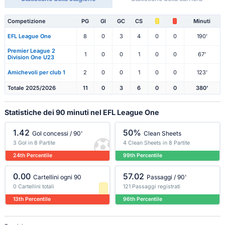
Competizione
PG
Gl
GC
CS
Minuti
EFL League One
8
0
3
4
0
0
190'
Premier League 2
1
0
0
1
0
0
67'
Division One U23
Amichevoli per club 1
2
0
0
1
0
0
123'
Totale 2025/2026
11
0
3
6
0
0
380'
Statistiche dei 90 minuti nel EFL League One
1.42
50%
Gol concessi / 90'
Clean Sheets
3 Gol in 8 Partite
4 Clean Sheets in 8 Partite
24th Percentile
99th Percentile
0.00
57.02
Cartellini ogni 90
Passaggi / 90'
0 Cartellini totali
121 Passaggi registrati
13th Percentile
96th Percentile