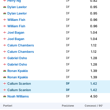
Perry Ng
0.82
DF
Dylan Lawlor
0.95
DF
Dylan Lawlor
0.95
DF
William Fish
0.96
DF
William Fish
0.96
DF
Joel Bagan
1.04
DF
Joel Bagan
1.04
DF
Calum Chambers
1.12
DF
Calum Chambers
1.12
DF
Gabriel Osho
1.28
DF
Gabriel Osho
1.28
DF
Ronan Kpakio
1.39
DF
Ronan Kpakio
1.39
DF
Callum Scanlon
1.42
DF
Callum Scanlon
1.42
DF
Noah Williams
4.50
DF
Portieri
Posizione
Concessi / 90'