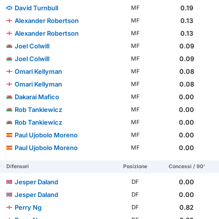
David Turnbull
0.19
MF
Alexander Robertson
0.13
MF
Alexander Robertson
0.13
MF
Joel Colwill
0.09
MF
Joel Colwill
0.09
MF
Omari Kellyman
0.08
MF
Omari Kellyman
0.08
MF
Dakarai Mafico
0.00
MF
Rob Tankiewicz
0.00
MF
Rob Tankiewicz
0.00
MF
Paul Ujobolo Moreno
0.00
MF
Paul Ujobolo Moreno
0.00
MF
Difensori
Posizione
Concessi / 90'
Jesper Daland
0.00
DF
Jesper Daland
0.00
DF
Perry Ng
0.82
DF