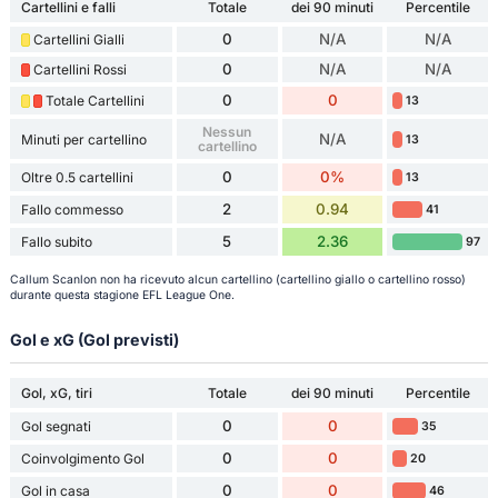
Cartellini e falli
Totale
dei 90 minuti
Percentile
0
N/A
N/A
Cartellini Gialli
0
N/A
N/A
Cartellini Rossi
0
0
Totale Cartellini
13
Nessun
N/A
Minuti per cartellino
13
cartellino
0
0%
Oltre 0.5 cartellini
13
2
0.94
Fallo commesso
41
5
2.36
Fallo subito
97
Callum Scanlon non ha ricevuto alcun cartellino (cartellino giallo o cartellino rosso)
durante questa stagione EFL League One.
Gol e xG (Gol previsti)
Gol, xG, tiri
Totale
dei 90 minuti
Percentile
0
0
Gol segnati
35
0
0
Coinvolgimento Gol
20
0
0
Gol in casa
46