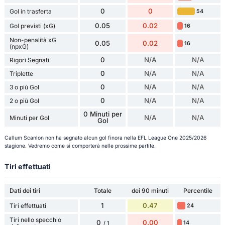
0
0
Gol in trasferta
54
0.05
0.02
Gol previsti (xG)
16
Non-penalità xG
0.05
0.02
16
(npxG)
0
N/A
N/A
Rigori Segnati
0
N/A
N/A
Triplette
0
N/A
N/A
3 o più Gol
0
N/A
N/A
2 o più Gol
0 Minuti per
N/A
N/A
Minuti per Gol
Gol
Callum Scanlon non ha segnato alcun gol finora nella EFL League One 2025/2026
stagione. Vedremo come si comporterà nelle prossime partite.
Tiri effettuati
Dati dei tiri
Totale
dei 90 minuti
Percentile
1
0.47
Tiri effettuati
24
Tiri nello specchio
0
0.00
14
/ 1