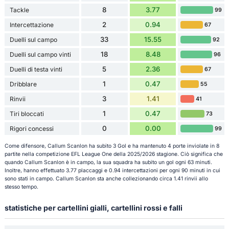
8
3.77
Tackle
99
2
0.94
Intercettazione
67
33
15.55
Duelli sul campo
92
18
8.48
Duelli sul campo vinti
96
5
2.36
Duelli di testa vinti
67
1
0.47
Dribblare
55
3
1.41
Rinvii
41
1
0.47
Tiri bloccati
73
0
0.00
Rigori concessi
99
Come difensore, Callum Scanlon ha subito 3 Gol e ha mantenuto 4 porte inviolate in 8
partite nella competizione EFL League One della 2025/2026 stagione. Ciò significa che
quando Callum Scanlon è in campo, la sua squadra ha subito un gol ogni 63 minuti.
Inoltre, hanno effettuato 3.77 placcaggi e 0.94 intercettazioni per ogni 90 minuti in cui
sono stati in campo. Callum Scanlon sta anche collezionando circa 1.41 rinvii allo
stesso tempo.
statistiche per cartellini gialli, cartellini rossi e falli