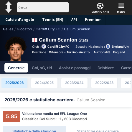
CAMPIONATI
MENU
Calcio d'angolo
Tennis (EN)
API
Premium
Galles
/
Giocatori
/
Cardiff City FC
/
Callum Scanlon
Pronostico
Callum Scanlon
Stats
Club :
Cardiff City FC
Squadra Nazionale :
England Unde
Posizione :
Difensore - Terzino sinistro
Nazionalità :
England
B
Generale
Gol, xG, tiri
Assist e passaggi
Dribblare
Cartell
2025/2026
2024/2025
2023/2024
2022/2023
202
2025/2026 e statistiche carriera
- Callum Scanlon
Valutazione media nel EFL League One
5.85
Classifica Gol Subiti : -1 / 603 Giocatori
Statistiche della stagione
Statistiche della carriera