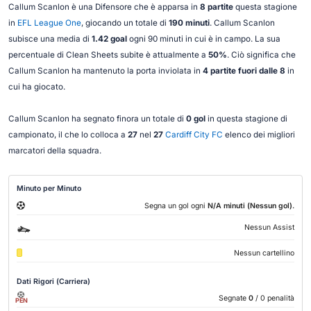
Callum Scanlon è una Difensore che è apparsa in
8 partite
questa stagione
in
EFL League One
, giocando un totale di
190 minuti
. Callum Scanlon
subisce una media di
1.42 goal
ogni 90 minuti in cui è in campo. La sua
percentuale di Clean Sheets subite è attualmente a
50%
. Ciò significa che
Callum Scanlon ha mantenuto la porta inviolata in
4 partite fuori dalle 8
in
cui ha giocato.
Callum Scanlon ha segnato finora un totale di
0 gol
in questa stagione di
campionato, il che lo colloca a
27
nel
27
Cardiff City FC
elenco dei migliori
marcatori della squadra.
Minuto per Minuto
.
Segna un gol ogni
N/A minuti (Nessun gol)
Nessun Assist
Nessun cartellino
Dati Rigori (Carriera)
Segnate
0
/ 0 penalità
PEN