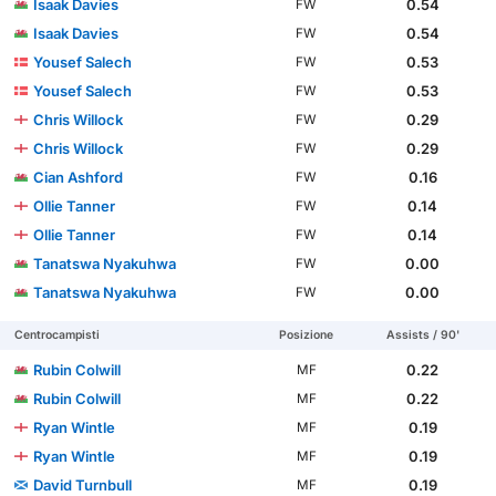
Isaak Davies
0.54
FW
Isaak Davies
0.54
FW
Yousef Salech
0.53
FW
Yousef Salech
0.53
FW
Chris Willock
0.29
FW
Chris Willock
0.29
FW
Cian Ashford
0.16
FW
Ollie Tanner
0.14
FW
Ollie Tanner
0.14
FW
Tanatswa Nyakuhwa
0.00
FW
Tanatswa Nyakuhwa
0.00
FW
Centrocampisti
Posizione
Assists / 90'
Rubin Colwill
0.22
MF
Rubin Colwill
0.22
MF
Ryan Wintle
0.19
MF
Ryan Wintle
0.19
MF
David Turnbull
0.19
MF