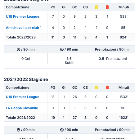
Competizione
PG
Gl
GC
CS
Minuti
U18 Premier League
7
0
9
2
3
1
539'
Amichevoli per club 1
4
0
2
1
1
0
85'
Totale 2022/2023
11
0
11
3
4
1
624'
/ 90 min
/ 90 min
Prenotazioni / 90 min
0
Gol
1.5
0.5
Prenotazioni
Subiti
2021/2022 Stagione
Competizione
PG
Gl
GC
CS
Minuti
U18 Premier League
18
1
26
3
0
0
1533'
FA Coppa Giovanile
1
0
1
0
0
0
90'
Totale 2021/2022
19
1
27
3
0
0
1623'
/ 90 min
/ 90 min
Prenotazioni / 90 min