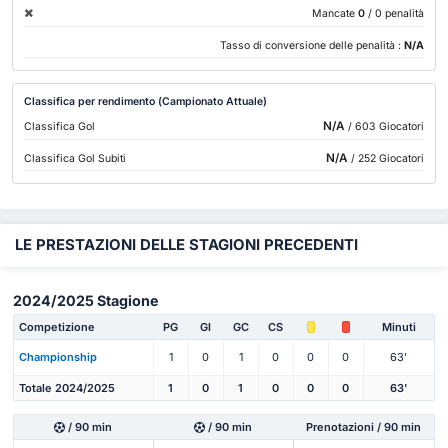
Mancate
0
/ 0 penalità
Tasso di conversione delle penalità :
N/A
Classifica per rendimento (Campionato Attuale)
N/A
Classifica Gol
/ 603 Giocatori
N/A
Classifica Gol Subiti
/ 252 Giocatori
LE PRESTAZIONI DELLE STAGIONI PRECEDENTI
2024/2025 Stagione
Competizione
PG
Gl
GC
CS
Minuti
Championship
1
0
1
0
0
0
63'
Totale 2024/2025
1
0
1
0
0
0
63'
/ 90 min
/ 90 min
Prenotazioni / 90 min