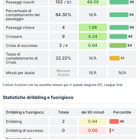
102
48.06
Passaggi riusciti
96
/ 121
Percentuale di
84.30%
N/A
completamento del
94
passaggio
4
1.88
Passaggi chiave
96
9
4.24
Crossare
88
2
0.94
Cross di successo
84
/ 9
Tasso di
22.22%
N/A
completamento di
51
Cross
Nessun
N/A
N/A
Minuti per Assist
Assist
Callum Scanlon non ha assistito nessun gol in questa stagione EFL League One.
Statistiche dribbling e fuorigioco
Dribbling e fuorigioco
Totale
dei 90 minuti
Percentile
2
0.94
Dribbling
46
0
0.00
Dribbling di successo
7