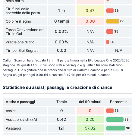
della porta
Tiri fuori dallo
1
0.47
36
/ 1
specchio della porta
0 tempi
0.00
Colpire il legno
66
Tasso Conversione dei
0.00%
N/A
35
Tiri in Gol
0.00%
N/A
Precisione di tiro
14
0.00
N/A
N/A
Tiri per Gol Segnati
Callum Scanlon ha effettuato 1 tiri in 8 partite finora nella EFL League One 2025/2026
stagione. Di questi 1 tiri, i 0 tiri sono stati a bersaglio e gli altri 1 tiri sono stati fuori
bersaglio. Ciò significa che la precisione di tiro di Callum Scanlon è pari a 0.00%.
Segna un gol per ogni 0.00 tiri e subisce 0.47 tiri per 90 minuti in campo.
Statistiche su assist, passaggi e creazione di chance
Assist e passaggi
Totale
dei 90 minuti
Percentile
0
0
Assist
36
0.42
0.20
Assist previsti (xA)
88
121
57.02
Passaggi
96