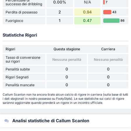
Percentuale di
0.00%
N/A
7
successo dei dribbling
2
0.94
Perdita di possesso
43
1
0.47
Fuorigioco
86
Statistiche Rigori
Rigori
Questa stagione
Carriera
Tasso di conversione
Nessuna penalità
Nessuna penalità
sui rigori
0
0
Penalità subite
0
0
Rigori Segnati
0
0
Penalità mancate
Callum Scanlon non ha ancora tirato alcun calcio di rigore in carriera (sulla base di tutti
i dati stagionali in nostro possesso su FootyStats). Le sue statistiche sui calci di rigore
saranno aggiornate quando prenderà un rigore in un incontro ufficiale.
Analisi statistiche di Callum Scanlon