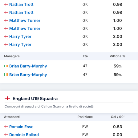
Nathan Trott
0.98
GK
Nathan Trott
0.98
GK
Matthew Turner
1.00
GK
Matthew Turner
1.00
GK
Harry Tyrer
3.00
GK
Harry Tyrer
3.00
GK
Managers
Età
Vittoria %
Brian Barry-Murphy
59
47
%
Brian Barry-Murphy
59
47
%
England U19 Squadra
Compagni di squadra di Callum Scanlon a livello di società
Attaccanti
Posizione
Gol / 90'
Romain Esse
0.53
FW
Dominic Ballard
0.00
FW