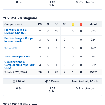
0
Gol
1.43
0
Prenotazioni
Subiti
2023/2024 Stagione
Competizione
PG
Gl
GC
CS
Minuti
Premier League 2
11
0
16
3
0
0
928'
Division One U23
Premier League Coppa
3
0
3
0
1
0
224'
Internazionale
Trofeo EFL
2
1
3
1
0
0
143'
Amichevoli per club 1
1
0
0
1
0
0
29'
Qualificazione ai
Campionati Europei U19
3
0
1
2
0
0
178'
UEFA
Totale 2023/2024
20
1
23
7
1
0
1502'
/ 90 min
/ 90 min
Prenotazioni / 90 min
0
Gol
1.55
0
Prenotazioni
Subiti
2022/2023 Stagione