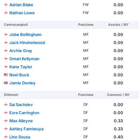
Adrian Blake
0.00
FW
Nathan Lowe
0.00
FW
Centrocampisti
Posizione
Assists / 90'
Jobe Bellingham
0.00
MF
Jack Hinshelwood
0.00
MF
Archie Gray
0.00
MF
Omari Kellyman
0.00
MF
Kane Taylor
0.00
MF
Noel Buck
0.00
MF
Jamie Donley
0.00
MF
Difensori
Posizione
Concessi / 90'
Sai Sachdev
0.00
DF
Ezra Carrington
0.00
DF
Max Alleyne
0.33
DF
Ashley Famiwuya
0.33
DF
Lino Sousa
0.40
DF