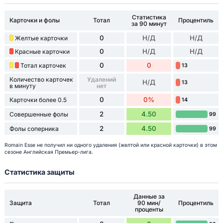
Статистика
Карточки и фолы
Тотал
Процентиль
за 90 минут
0
Н/Д
Н/Д
Желтые карточки
0
Н/Д
Н/Д
Красные карточки
0
0
Тотал карточек
13
Количество карточек
Удалений
Н/Д
13
в минуту
нет
0
0%
Карточки более 0.5
14
2
4.50
Совершенные фолы
99
2
4.50
Фолы соперника
99
Romain Esse не получил ни одного удаления (желтой или красной карточки) в этом
сезоне Английская Премьер-лига.
Статистика защиты
Данные за
Защита
Тотал
90 мин/
Процентиль
проценты