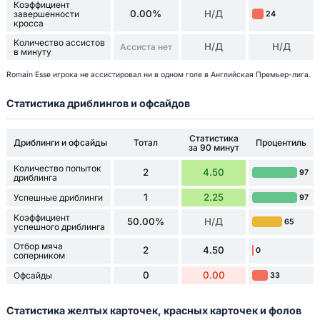
Коэффициент
0.00%
Н/Д
завершенности
24
кросса
Количество ассистов
Н/Д
Н/Д
Ассиста нет
в минуту
Romain Esse игрока не ассистировал ни в одном голе в Английская Премьер-лига.
Статистика дриблингов и офсайдов
Статистика
Дриблинги и офсайды
Тотал
Процентиль
за 90 минут
Количество попыток
2
4.50
97
дриблинга
1
2.25
Успешные дриблинги
97
Коэффициент
50.00%
Н/Д
65
успешного дриблинга
Отбор мяча
2
4.50
0
соперником
0
0.00
Офсайды
33
Статистика желтых карточек, красных карточек и фолов