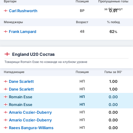
Вратари
Позиция
Пропущенные голы
за 90 минут
Carl Rushworth
0.91
ВР
Менеджеры
Возраст
% побед
Frank Lampard
62
48
%
England U20 Состав
Товарищи Romain Esse по команде на клубном уровне
Нападающие
Позиция
Голы за 90'
Dane Scarlett
1.00
НП
Dane Scarlett
1.00
НП
Romain Esse
0.00
НП
Romain Esse
0.00
НП
Amario Cozier-Duberry
0.00
НП
Amario Cozier-Duberry
0.00
НП
Raees Bangura-Williams
0.00
НП