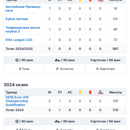
PEN
Английская Премьер-
1
0
0
0
0
0
14'
лига
Кубок Англии
2
0
0
0
0
0
53'
Товарищеские матчи
1
0
0
0
0
0
46'
клубов 3
Elite League U20
1
0
0
0
0
0
72'
Тотал 2024/2025
5
0
0
0
0
0
185'
/ 90 мин
/ 90 мин
Карточки / 90 мин
0
Голы
0
Ассисты
0
Карточки
2024 сезон
Турнир
М
ГЛ
АС
Минуты
PEN
UEFA Euro U19
Championship
3
1
0
0
0
0
170'
Qualification
Тотал 2024
3
1
0
0
0
0
170'
/ 90 мин
/ 90 мин
Карточки / 90 мин