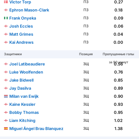
Victor Torp
0.27
ПЗ
Ephron Mason-Clark
0.18
ПЗ
Frank Onyeka
0.09
ПЗ
Josh Eccles
0.06
ПЗ
Matt Grimes
0.04
ПЗ
Kai Andrews
0.00
ПЗ
Защитники
Позиция
Пропущенные голы
за 90 минут
Joel Latibeaudiere
0.56
ЗЩ
Luke Woolfenden
0.76
ЗЩ
Jake Bidwell
0.85
ЗЩ
Jay Dasilva
0.89
ЗЩ
Milan van Ewijk
0.90
ЗЩ
Kaine Kessler
0.93
ЗЩ
Bobby Thomas
0.95
ЗЩ
Liam Kitching
1.02
ЗЩ
Miguel Ángel Brau Blanquez
1.38
ЗЩ