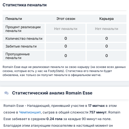
Статистика пенальти
Пенальти
Этот сезон
Карьера
Процент реализации
Нет пенальти
Нет пенальти
пенальти
0
0
Количество пенальти
0
0
Забитые пенальти
Пропущенные
0
0
пенальти
Romain Esse еще не реализовал пенальти за свою карьеру (на основе всех данных
сезона, которые есть у нас на FootyStats). Статистика его пенальти будет
обновлена, как только он получит пенальти в официальном матче.
Статистический анализ Romain Esse
Romain Esse - Нападающий, принявший участие в
17 матчах
в этом
сезоне в
Чемпионшип
, сыграв в общей сложности
757 минут
. Romain
Esse забивает в среднем
0.24 гола
за каждые 90 минут на поле.
Благодаря этим атакующим показателям в настоящий момент он