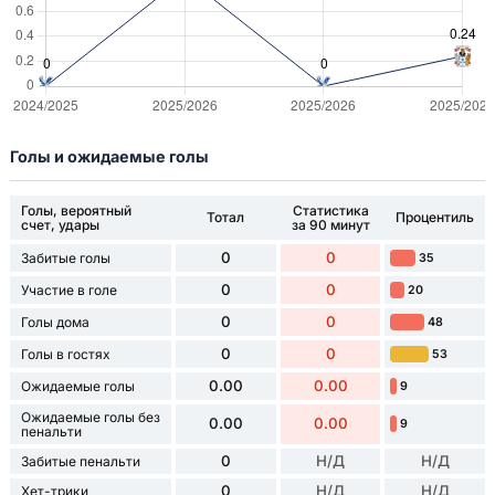
Голы и ожидаемые голы
Голы, вероятный
Статистика
Тотал
Процентиль
счет, удары
за 90 минут
0
0
Забитые голы
35
0
0
Участие в голе
20
0
0
Голы дома
48
0
0
Голы в гостях
53
0.00
0.00
Ожидаемые голы
9
Ожидаемые голы без
0.00
0.00
9
пенальти
0
Н/Д
Н/Д
Забитые пенальти
0
Н/Д
Н/Д
Хет-трики