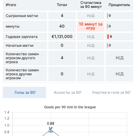
Статистика
Итого
Тотал
Процентиль
за 90 минут
4
Сыгранные матчи
Н/Д
0
10 минут за
40
минуты
0
игру
€1,131,000
Годовая зарплата
Н/Д
8
0
Начатые матчи
Н/Д
0
Количество замен
4
Н/Д
игроком другого
Н/Д
игрока
Количество замен
0
Н/Д
игрока другим
Н/Д
игроком
Голы за 90'
Ассисты за 90'
Участие в голе за 90'