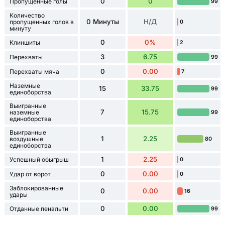
0
0
Пропущенные голы
99
Количество
0 Минуты
Н/Д
пропущенных голов в
0
минуту
0
0%
Клиншиты
2
3
6.75
Перехваты
99
0
0.00
Перехваты мяча
7
Наземные
15
33.75
99
единоборства
Выигранные
7
15.75
наземные
99
единоборства
Выигранные
1
2.25
воздушные
80
единоборства
1
2.25
Успешный обыгрыш
0
0
0.00
Удар от ворот
0
Заблокированные
0
0.00
16
удары
0
0.00
Отданные пенальти
99