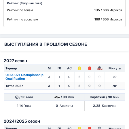
Рейтинг (Текущая лига)
105
Рейтинг по голам
/ 606 Игроков
169
Рейтинг по ассистам
/ 606 Игроков
ВЫСТУПЛЕНИЯ В ПРОШЛОМ СЕЗОНЕ
2027 сезон
Турнир
М
ГЛ
АС
Минуты
PEN
UEFA U21 Championship
3
1
0
2
0
0
79'
Qualification
Тотал 2027
3
1
0
2
0
0
79'
/ 90 мин
/ 90 мин
Карточки / 90 мин
1.14
Голы
0
Ассисты
2.28
Карточки
2024/2025 сезон
Турнир
М
ГЛ
АС
Минуты