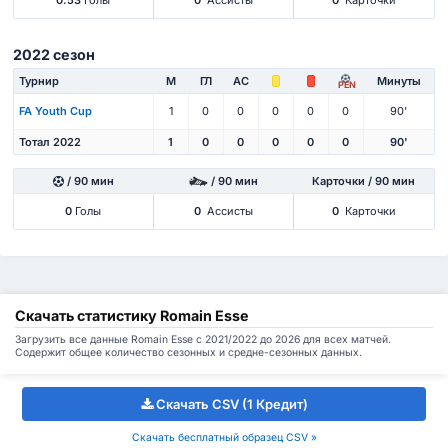
0.53
Голы
0
Ассисты
0
Карточки
2022 сезон
Турнир
М
ГЛ
АС
Минуты
PEN
FA Youth Cup
1
0
0
0
0
0
90'
Тотал 2022
1
0
0
0
0
0
90'
/ 90 мин
/ 90 мин
Карточки / 90 мин
0
Голы
0
Ассисты
0
Карточки
Скачать статистику Romain Esse
Загрузить все данные Romain Esse с 2021/2022 до 2026 для всех матчей.
Содержит общее количество сезонных и средне-сезонных данных.
Скачать CSV (1 Кредит)
Скачать бесплатный образец CSV »