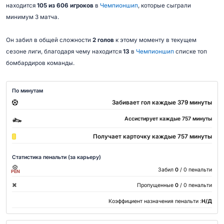
находится
105 из 606 игроков
в
Чемпионшип
, которые сыграли
минимум 3 матча.
Он забил в общей сложности
2 голов
к этому моменту в текущем
сезоне лиги, благодаря чему находится
13
в
Чемпионшип
списке топ
бомбардиров команды.
По минутам
Забивает гол каждые 379 минуты
Ассистирует каждые 757 минуты
Получает карточку каждые 757 минуты
Статистика пенальти (за карьеру)
Забил
0
/ 0 пенальти
PEN
Пропущенные
0
/ 0 пенальти
Коэффициент назначения пенальти :
Н/Д