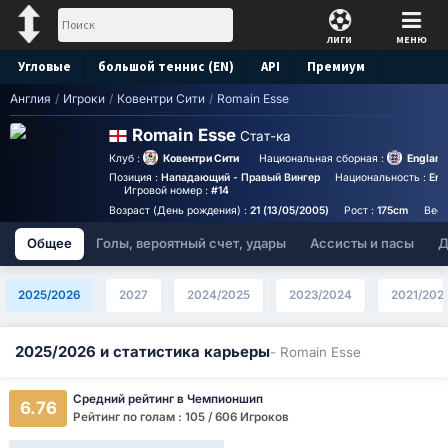
ЛИГИ
МЕНЮ
Угловые
большой теннис (EN)
API
Премиум
Англия
/
Игроки
/
Ковентри Сити
/
Romain Esse
Прогноз
Romain Esse
Стат-ка
Клуб :
Ковентри Сити
Национальная сборная :
England
Позиция :
Нападающий - Правый Вингер
Национальность :
Eng
Игровой номер :
#14
Возраст (День рождения) :
21 (13/05/2005)
Рост :
175cm
Вес 
Общее
Голы, вероятный счет, удары
Ассисты и пасы
Д
2025/2026
2027
2024/2025
2023/2024
2021/202
2025/2026 и статистика карьеры
- Romain Esse
Средний рейтинг в Чемпионшип
6.76
Рейтинг по голам : 105 / 606 Игроков