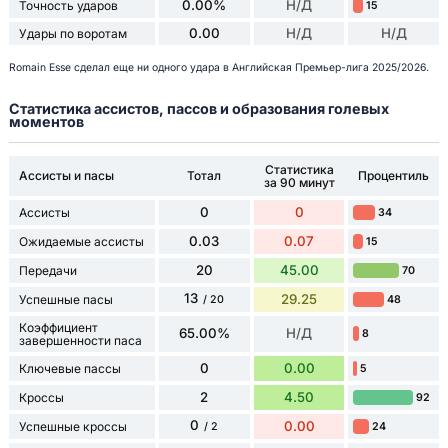
0.00%
Н/Д
Точность ударов
15
0.00
Н/Д
Н/Д
Удары по воротам
Romain Esse сделал еще ни одного удара в Английская Премьер-лига 2025/2026.
Статистика ассистов, пассов и образования голевых
моментов
Статистика
Ассисты и пасы
Тотал
Процентиль
за 90 минут
0
0
Ассисты
34
0.03
0.07
Ожидаемые ассисты
15
20
45.00
Передачи
70
13
29.25
Успешные пасы
48
/ 20
Коэффициент
65.00%
Н/Д
8
завершенности паса
0
0.00
Ключевые пассы
5
2
4.50
Кроссы
92
0
0.00
Успешные кроссы
24
/ 2