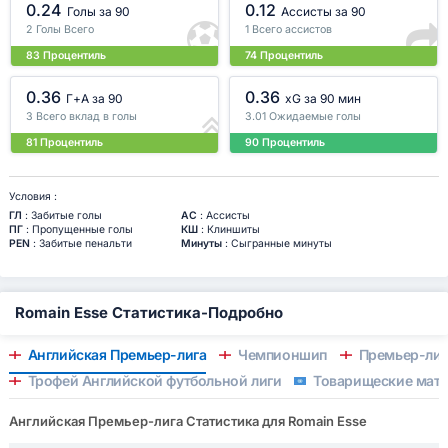
0.24
0.12
Голы за 90
Ассисты за 90
2 Голы Всего
1 Всего ассистов
83 Процентиль
74 Процентиль
0.36
0.36
Г+A за 90
xG за 90 мин
3 Всего вклад в голы
3.01 Ожидаемые голы
81 Процентиль
90 Процентиль
Условия :
ГЛ
: Забитые голы
АС
: Ассисты
ПГ
: Пропущенные голы
КШ
: Клиншиты
PEN
: Забитые пенальти
Минуты
: Сыгранные минуты
Romain Esse Статистика-Подробно
Английская Премьер-лига
Чемпионшип
Премьер-лиг
Трофей Английской футбольной лиги
Товарищеские матч
Английская Премьер-лига Статистика для Romain Esse