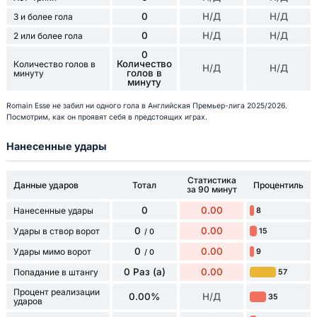
0
Н/Д
Н/Д
3 и более гола
0
Н/Д
Н/Д
2 или более гола
0
Количество
Количество голов в
Н/Д
Н/Д
голов в
минуту
минуту
Romain Esse не забил ни одного гола в Английская Премьер-лига 2025/2026.
Посмотрим, как он проявят себя в предстоящих играх.
Нанесенные удары
Статистика
Данные ударов
Тотал
Процентиль
за 90 минут
0
0.00
Нанесенные удары
8
0
0.00
Удары в створ ворот
15
/ 0
0
0.00
Удары мимо ворот
9
/ 0
0 Раз (а)
0.00
Попадание в штангу
57
Процент реализации
0.00%
Н/Д
35
ударов