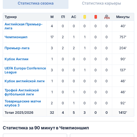
Статистика сезона
Статистика карьеры
Турнир
М
ГЛ
АС
Минуты
PEN
Английская Премьер-
4
0
0
0
0
0
40'
лига
Чемпионшип
17
2
1
1
0
0
757'
Премьер-лига
3
2
2
1
0
0
204'
Кубок Англии
1
0
0
0
0
0
90'
UEFA Europa Conference
3
0
0
1
0
0
137'
League
Кубок английской лиги
1
0
0
0
0
0
46'
Трофей Английской
1
0
1
0
0
0
46'
футбольной лиги
Товарищеские матчи
2
0
1
0
0
0
92'
клубов 3
Тотал 2025/2026
32
4
5
3
0
0
1412'
Статистика за 90 минут в Чемпионшип