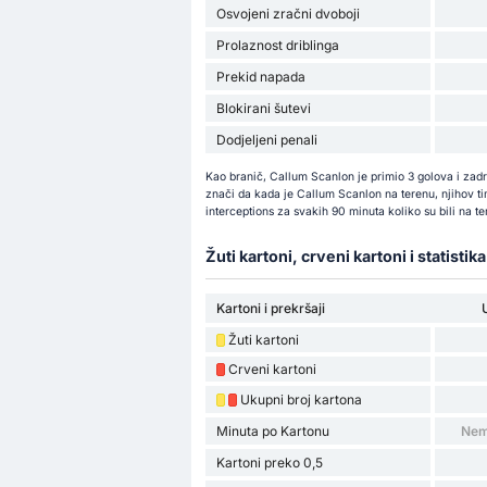
Osvojeni zračni dvoboji
Prolaznost driblinga
Prekid napada
Blokirani šutevi
Dodjeljeni penali
Kao branič, Callum Scanlon je primio 3 golova i za
znači da kada je Callum Scanlon na terenu, njihov tim
interceptions za svakih 90 minuta koliko su bili na t
Žuti kartoni, crveni kartoni i statistik
Kartoni i prekršaji
Žuti kartoni
Crveni kartoni
Ukupni broj kartona
Minuta po Kartonu
Nem
Kartoni preko 0,5