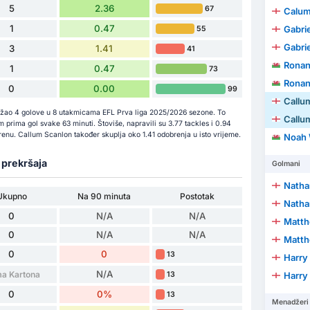
5
2.36
67
Calu
1
0.47
Gabri
55
Gabri
3
1.41
41
Ronan
1
0.47
73
Ronan
0
0.00
99
Callu
držao 4 golove u 8 utakmicama EFL Prva liga 2025/2026 sezone. To
Callu
 prima gol svake 63 minuti. Štoviše, napravili su 3.77 tackles i 0.94
erenu. Callum Scanlon također skuplja oko 1.41 odobrenja u isto vrijeme.
Noah 
a prekršaja
Golmani
Natha
Ukupno
Na 90 minuta
Postotak
Natha
0
N/A
N/A
Matth
0
N/A
N/A
Matth
0
0
13
Harry
N/A
a Kartona
13
Harry
0
0%
13
Menadžeri