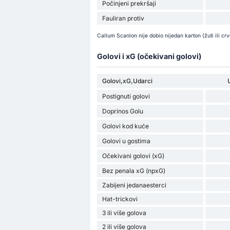
Počinjeni prekršaji
Fauliran protiv
Callum Scanlon nije dobio nijedan karton (žuti ili cr
Golovi i xG (očekivani golovi)
Golovi,xG,Udarci
Postignuti golovi
Doprinos Golu
Golovi kod kuće
Golovi u gostima
Očekivani golovi (xG)
Bez penala xG (npxG)
Zabijeni jedanaesterci
Hat-trickovi
3 ili više golova
2 ili više golova