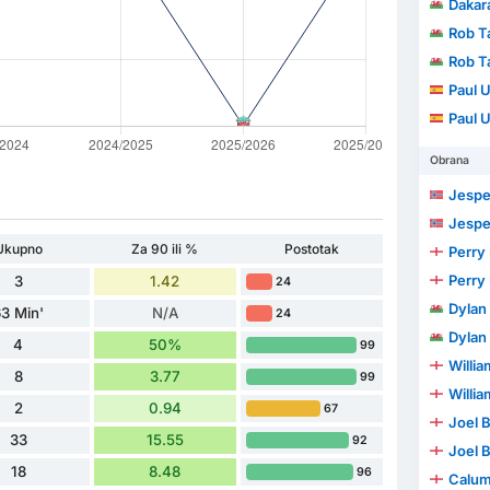
Dakar
Rob T
Rob T
Paul 
Paul 
Obrana
Jespe
Jespe
Ukupno
Za 90 ili %
Postotak
Perry
Perry
3
1.42
24
Dylan
3 Min'
N/A
24
Dylan
4
50%
99
Willia
8
3.77
99
Willia
2
0.94
67
Joel 
33
15.55
92
Joel 
18
8.48
96
Calu