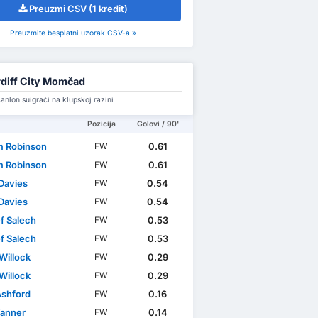
Preuzmi CSV (1 kredit)
Preuzmite besplatni uzorak CSV-a »
diff City Momčad
nlon suigrači na klupskoj razini
Pozicija
Golovi / 90'
m Robinson
0.61
FW
m Robinson
0.61
FW
 Davies
0.54
FW
 Davies
0.54
FW
f Salech
0.53
FW
f Salech
0.53
FW
Willock
0.29
FW
Willock
0.29
FW
Ashford
0.16
FW
Tanner
0.14
FW