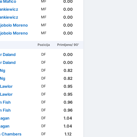
ai Mafico
0.00
MF
ankiewicz
0.00
MF
ankiewicz
0.00
MF
Ujobolo Moreno
0.00
MF
Ujobolo Moreno
0.00
MF
Pozicija
Primljeno/ 90'
r Daland
0.00
DF
r Daland
0.00
DF
 Ng
0.82
DF
 Ng
0.82
DF
 Lawlor
0.95
DF
 Lawlor
0.95
DF
m Fish
0.96
DF
m Fish
0.96
DF
Bagan
1.04
DF
Bagan
1.04
DF
m Chambers
1.12
DF