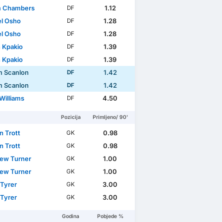
m Chambers
1.12
DF
el Osho
1.28
DF
el Osho
1.28
DF
 Kpakio
1.39
DF
 Kpakio
1.39
DF
m Scanlon
1.42
DF
m Scanlon
1.42
DF
Williams
4.50
DF
Pozicija
Primljeno/ 90'
n Trott
0.98
GK
n Trott
0.98
GK
ew Turner
1.00
GK
ew Turner
1.00
GK
 Tyrer
3.00
GK
 Tyrer
3.00
GK
Godina
Pobjede %