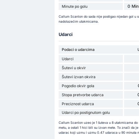
0 Min
Minute po golu
Callum Scanlon do sada nije postigao nijedan gol u 
nadolazećim utakmicama.
Udarci
Podaci o udarcima
Udarci
Šutevi u okvir
Šutevi izvan okvira
Pogodio okvir gola
Stopa pretvorbe udarca
Preciznost udarca
Udarci po postignutom golu
Callum Scanlon uzeo je 1 šuteva u 8 utakmicama do sa
metu, a ostali 1 hici bili su izvan mete. To znači da
udarac koji uzmu i uzmu 0.47 udaraca u 90 minuta n