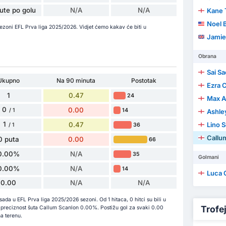
ute po golu
N/A
N/A
Kane 
Noel 
sezoni EFL Prva liga 2025/2026. Vidjet ćemo kakav će biti u
Jamie
Obrana
Sai S
Ukupno
Na 90 minuta
Postotak
Ezra 
1
0.47
24
Max A
0
0.00
14
/ 1
Ashle
1
0.47
Lino 
36
/ 1
Callu
0 puta
0.00
66
0.00%
N/A
35
Golmani
0.00%
N/A
14
Luca 
0.00
N/A
N/A
da u EFL Prva liga 2025/2026 sezoni. Od 1 hitaca, 0 hitci su bili u
Trofeji
 je preciznost šuta Callum Scanlon 0.00%. Postižu gol za svaki 0.00
a terenu.