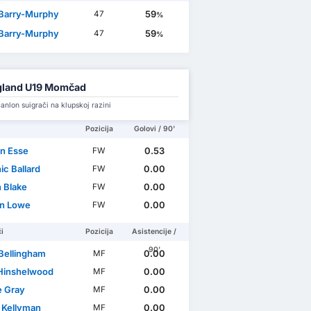
 Barry-Murphy
59
47
%
 Barry-Murphy
59
47
%
gland U19 Momčad
nlon suigrači na klupskoj razini
Pozicija
Golovi / 90'
n Esse
0.53
FW
ic Ballard
0.00
FW
n Blake
0.00
FW
n Lowe
0.00
FW
i
Pozicija
Asistencije /
90'
Bellingham
0.00
MF
Hinshelwood
0.00
MF
e Gray
0.00
MF
 Kellyman
0.00
MF