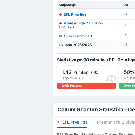
Natjecanje
OU
8
EFL Prva liga
Premier liga 2 Division
1
One U23
2
Club Friendlies 1
Ukupno 2025/2026
11
Statistika po 90 minuta u EFL Prva lig
1.42
50%
Primljeni / 90'
3 golovi u 8 ut.
4 čistih
24th Postotak
99th P
Callum Scanlon Statistika - De
EFL Prva liga
Premier liga 2 Divi
EFL Prva liga Statistika za Callum Scanlon