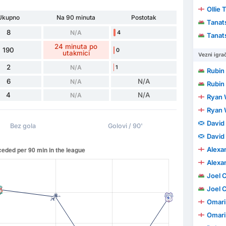
Ollie 
Ukupno
Na 90 minuta
Postotak
Tanat
8
N/A
4
Tanat
24 minuta po
190
0
utakmici
Vezni igrač
2
N/A
1
Rubin 
6
N/A
N/A
Rubin 
4
N/A
N/A
Ryan 
Ryan 
David 
Bez gola
Golovi / 90'
David 
Alexa
Alexa
Joel C
Joel C
Omari
Omari