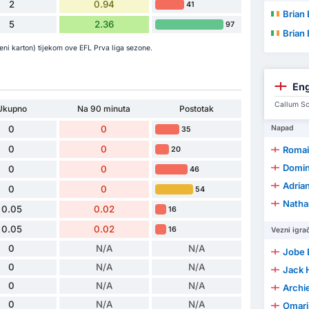
2
0.94
41
Brian
5
2.36
97
Brian
veni karton) tijekom ove EFL Prva liga sezone.
En
Callum Sca
Ukupno
Na 90 minuta
Postotak
0
0
Napad
35
0
0
Romai
20
Domin
0
0
46
Adria
0
0
54
Natha
0.05
0.02
16
0.05
0.02
16
Vezni igrač
0
N/A
N/A
Jobe 
0
N/A
N/A
Jack 
0
N/A
N/A
Archi
0
N/A
N/A
Omari