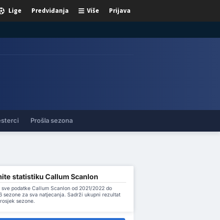
Lige
Predviđanja
Više
Prijava
sterci
Prošla sezona
te statistiku Callum Scanlon
 sve podatke Callum Scanlon od 2021/2022 do
 sezone za sva natjecanja. Sadrži ukupni rezultat
prosjek sezone.