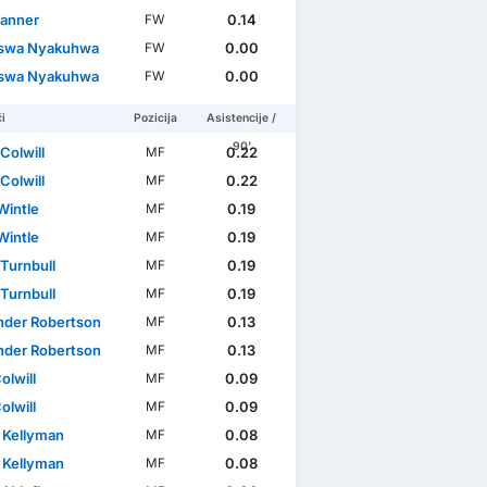
Tanner
0.14
FW
swa Nyakuhwa
0.00
FW
swa Nyakuhwa
0.00
FW
i
Pozicija
Asistencije /
90'
Colwill
0.22
MF
Colwill
0.22
MF
Wintle
0.19
MF
Wintle
0.19
MF
Turnbull
0.19
MF
Turnbull
0.19
MF
nder Robertson
0.13
MF
nder Robertson
0.13
MF
olwill
0.09
MF
olwill
0.09
MF
 Kellyman
0.08
MF
 Kellyman
0.08
MF