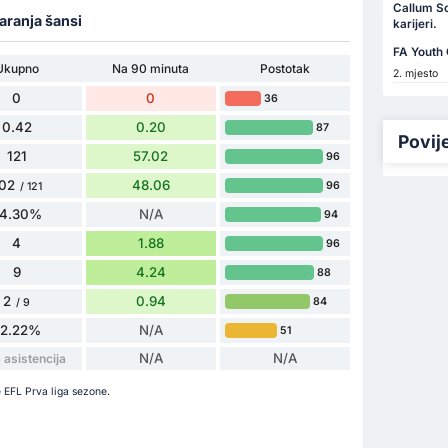
Callum Sc
varanja šansi
karijeri.
FA Youth
Ukupno
Na 90 minuta
Postotak
2. mjesto
0
0
36
0.42
0.20
87
Povij
121
57.02
96
02
48.06
96
/ 121
4.30%
N/A
94
4
1.88
96
9
4.24
88
2
0.94
84
/ 9
22.22%
N/A
51
N/A
N/A
asistencija
e EFL Prva liga sezone.