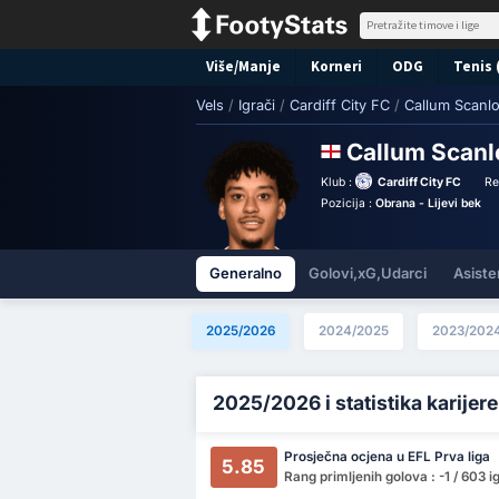
Više/Manje
Korneri
ODG
Tenis 
Vels
/
Igrači
/
Cardiff City FC
/
Callum Scanl
Callum Scan
Klub :
Cardiff City FC
Re
Pozicija :
Obrana - Lijevi bek
Generalno
Golovi,xG,Udarci
Asiste
2025/2026
2024/2025
2023/202
2025/2026 i statistika karijere
Prosječna ocjena u EFL Prva liga
5.85
Rang primljenih golova : -1 / 603 i