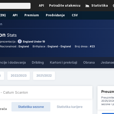
API
Potražite utakmicu
Statistika
(EN)
API
Premium
Predviđanje
CSV
on
lon
Stats
prezentacija :
England Under 19
Nacionalnost :
England
Birthplace :
England - England
Broj dresa :
#23
ncije i dodavanja
Dribling
Kartoni i prekršaji
Obrana
Jedanae
4
2022/2023
2021/2022
Preuzmi
- Callum Scanlon
Preuzmite
2025/2026
sezone i 
Statistika sezone
Statistika karijere
grača