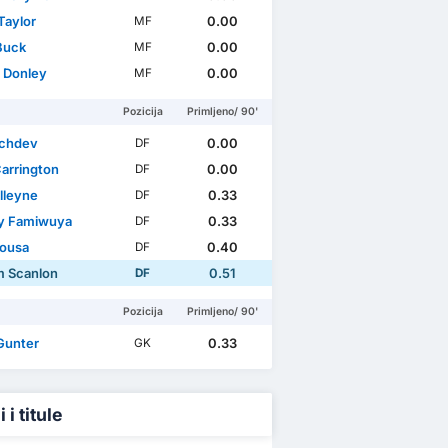
Taylor
0.00
MF
Buck
0.00
MF
 Donley
0.00
MF
Pozicija
Primljeno/ 90'
achdev
0.00
DF
Carrington
0.00
DF
lleyne
0.33
DF
y Famiwuya
0.33
DF
Sousa
0.40
DF
m Scanlon
0.51
DF
Pozicija
Primljeno/ 90'
Gunter
0.33
GK
 i titule