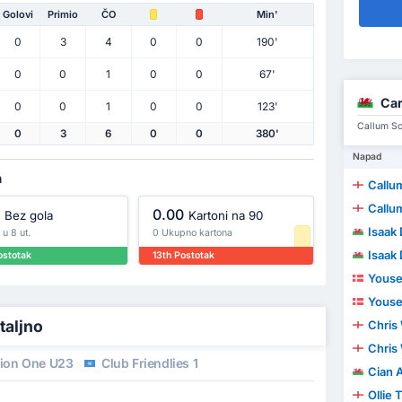
Golovi
Primio
ČO
Min'
0
3
4
0
0
190'
0
0
1
0
0
67'
Car
0
0
1
0
0
123'
Callum Sca
0
3
6
0
0
380'
Napad
a
Callu
Callu
0.00
Bez gola
Kartoni na 90
Isaak
 u 8 ut.
0 Ukupno kartona
Isaak
ostotak
13th Postotak
Youse
Youse
taljno
Chris 
Chris 
sion One U23
Club Friendlies 1
Cian 
Ollie 