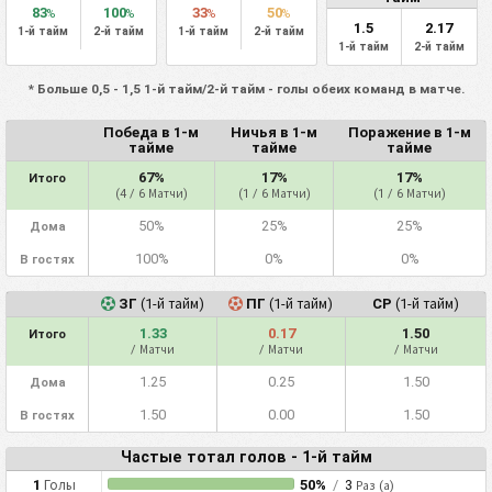
83
100
33
50
%
%
%
%
1.5
2.17
1-й тайм
2-й тайм
1-й тайм
2-й тайм
1-й тайм
2-й тайм
* Больше 0,5 - 1,5 1-й тайм/2-й тайм - голы обеих команд в матче.
Победа в 1-м
Ничья в 1-м
Поражение в 1-м
тайме
тайме
тайме
67%
17%
17%
Итого
(4 / 6 Матчи)
(1 / 6 Матчи)
(1 / 6 Матчи)
50%
25%
25%
Дома
100%
0%
0%
В гостях
ЗГ
(1-й тайм)
ПГ
(1-й тайм)
СР
(1-й тайм)
1.33
0.17
1.50
Итого
/ Матчи
/ Матчи
/ Матчи
1.25
0.25
1.50
Дома
1.50
0.00
1.50
В гостях
Частые тотал голов - 1-й тайм
1
Голы
50%
/
3
Раз (а)