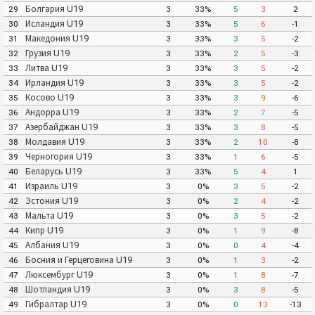
Болгария U19
29
3
33%
5
3
2
Исландия U19
30
3
33%
5
6
-1
Македония U19
31
3
33%
3
5
-2
Грузия U19
32
3
33%
2
5
-3
Литва U19
33
3
33%
3
5
-2
Ирландия U19
34
3
33%
3
5
-2
Косово U19
35
3
33%
3
9
-6
Андорра U19
36
3
33%
2
7
-5
Азербайджан U19
37
3
33%
3
8
-5
Молдавия U19
38
3
33%
2
10
-8
Черногория U19
39
3
33%
1
6
-5
Беларусь U19
40
3
33%
5
4
1
Израиль U19
41
3
0%
3
5
-2
Эстония U19
42
3
0%
2
4
-2
Мальта U19
43
3
0%
3
5
-2
Кипр U19
44
3
0%
1
9
-8
Албания U19
45
3
0%
0
4
-4
Босния и Герцеговина U19
46
3
0%
1
3
-2
Люксембург U19
47
3
0%
1
8
-7
Шотландия U19
48
3
0%
3
8
-5
Гибралтар U19
49
3
0%
0
13
-13