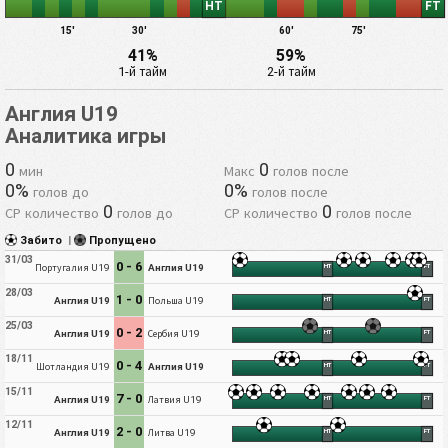
HT
FT
15'
30'
60'
75'
41%
59%
1-й тайм
2-й тайм
Англия U19
Аналитика игры
0
0
мин
Макс
голов после
0%
0%
голов до
голов после
0
0
СР количество
голов до
СР количество
голов после
Забито
|
Пропущено
31/03
0 - 6
Португалия U19
Англия U19
HT
FT
28/03
1 - 0
Англия U19
Польша U19
HT
FT
25/03
0 - 2
Англия U19
Сербия U19
HT
FT
18/11
0 - 4
Шотландия U19
Англия U19
HT
FT
15/11
7 - 0
Англия U19
Латвия U19
HT
FT
12/11
2 - 0
Англия U19
Литва U19
HT
FT