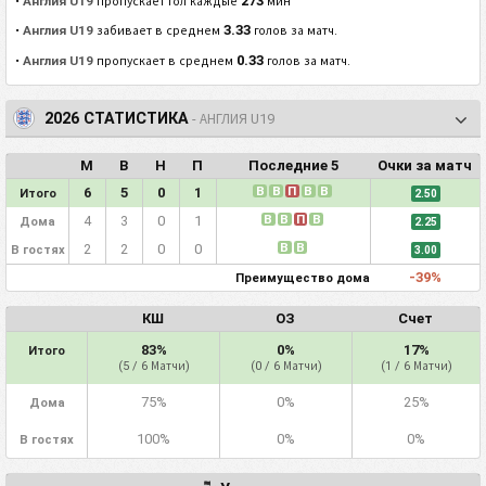
273
•
Англия U19
пропускает гол каждые
мин
3.33
•
Англия U19
забивает в среднем
голов за матч.
0.33
•
Англия U19
пропускает в среднем
голов за матч.
2026 СТАТИСТИКА
- АНГЛИЯ U19
М
В
Н
П
Последние 5
Очки за матч
В
В
П
В
В
6
5
0
1
Итого
2.50
В
В
П
В
4
3
0
1
Дома
2.25
В
В
2
2
0
0
В гостях
3.00
-39%
Преимущество дома
КШ
ОЗ
Счет
83%
0%
17%
Итого
(5 / 6 Матчи)
(0 / 6 Матчи)
(1 / 6 Матчи)
75%
0%
25%
Дома
100%
0%
0%
В гостях