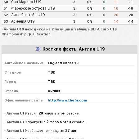
Сан-Марино U19
50
3
0%
0
11
-11
Фарерские острова U19
51
3
0%
0
10
-10
Лихтейнштейн U19
52
3
0%
0
20
-20
Армения U19
53
3
0%
0
14
-14
•
Англия U19 находится на 2 позиции в таблице UEFA Euro U19
Championship Qualification
Краткие факты Англия U19
Английское название
England Under 19
Стадион
TBD
Город
TBD
Страна
Англия
Официальные сайты
http://www.thefa.com
20
•
Англия U19
забил
голов в этом сезоне.
2
•
Англия U19
пропустил
голов в этом сезоне.
27
•
Англия U19
забивает гол каждые
мин