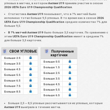
угловых в матчах, в котором
Англия U19
приняла участие в сезоне
2026 UEFA Euro U19 Championship Qualification
.
Статистика
Англия U19
показывает, что в ?% матчей было
исполнено тотал больше 9,5 угловых. В то время как в сезоне
2026
UEFA Euro U19 Championship Qualification
среднее количество ?% для
больше 9,5.
В ?% матчей Англия U19
было больше 3,5 карточек. По сравнению с
этим
UEFA Euro U19 Championship Qualification
имеет в среднем ?%
для больше 3,5 карточек.
СВОИ УГЛОВЫЕ
Полученные
карточки
Больше 2.5
Больше 0.5
Больше 3.5
Больше 1.5
Больше 4.5
Больше 2.5
Больше 5.5
Больше 3.5
Больше 6.5
Больше 4.5
Больше 7.5
Больше 5.5
Больше 8.5
Больше 6.5
Больше 2,5 ~ 8,5 угловых рассчитываются из угловых, которые
Англия U19
выиграла в течение матча.