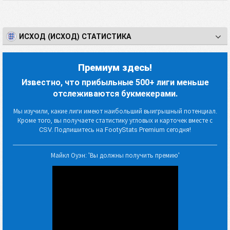
ИСХОД (ИСХОД) СТАТИСТИКА
Премиум здесь!
Известно, что прибыльные 500+ лиги меньше
отслеживаются букмекерами.
Мы изучили, какие лиги имеют наибольший выигрышный потенциал.
Кроме того, вы получаете статистику угловых и карточек вместе с
CSV. Подпишитесь на FootyStats Premium сегодня!
Майкл Оуэн: 'Вы должны получить премию'