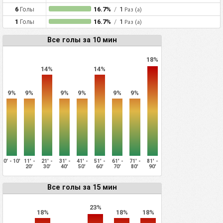
6
Голы
16.7%
/
1
Раз (а)
1
Голы
16.7%
/
1
Раз (а)
Все голы за 10 мин
18%
14%
14%
9%
9%
9%
9%
9%
9%
0' - 10'
11' -
21' -
31' -
41' -
51' -
61' -
71' -
81' -
20'
30'
40'
50'
60'
70'
80'
90'
Все голы за 15 мин
23%
18%
18%
18%