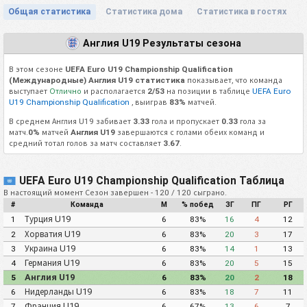
Общая статистика
Статистика дома
Статистика в гостях
Англия U19 Результаты сезона
В этом сезоне
UEFA Euro U19 Championship Qualification
(Международные) Англия U19 статистика
показывает, что команда
выступает
Отлично
и располагается
2/53
на позиции в таблице
UEFA Euro
U19 Championship Qualification
, выиграв
83%
матчей.
В среднем Англия U19 забивает
3.33
гола и пропускает
0.33
гола за
матч.
0%
матчей
Англия U19
завершаются с голами обеих команд и
средний тотал голов за матч составляет
3.67
.
UEFA Euro U19 Championship Qualification Таблица
В настоящий момент Сезон завершен - 120 / 120 сыграно.
#
Команда
М
% побед
ЗГ
ПГ
РГ
Турция U19
1
6
83%
16
4
12
Хорватия U19
2
6
83%
20
3
17
Украина U19
3
6
83%
14
1
13
Германия U19
4
6
83%
20
5
15
Англия U19
5
6
83%
20
2
18
Нидерланды U19
6
6
83%
18
7
11
Франция U19
7
6
67%
13
6
7