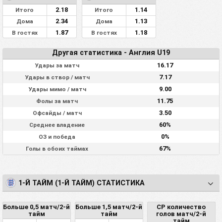
2.18
1.14
Итого
Итого
2.34
1.13
Дома
Дома
1.87
1.18
В гостях
В гостях
Другая статистика - Англия U19
16.17
Удары за матч
7.17
Удары в створ / матч
9.00
Удары мимо / матч
11.75
Фолы за матч
3.50
Офсайды / матч
60%
Среднее владение
0%
ОЗ и победа
67%
Голы в обоих таймах
1-Й ТАЙМ (1-Й ТАЙМ) СТАТИСТИКА
Больше 0,5 матч/2-й
Больше 1,5 матч/2-й
СР количество
тайм
тайм
голов матч/2-й
тайм