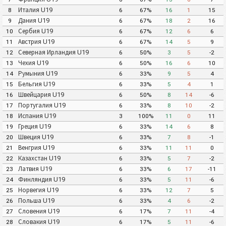
Италия U19
8
6
67%
16
1
15
Дания U19
9
6
67%
18
2
16
Сербия U19
10
6
67%
12
6
6
Австрия U19
11
6
67%
14
5
9
Северная Ирландия U19
12
6
50%
3
5
-2
Чехия U19
13
6
50%
16
6
10
Румыния U19
14
6
33%
9
5
4
Бельгия U19
15
6
33%
5
4
1
Швейцария U19
16
6
50%
8
14
-6
Португалия U19
17
6
33%
8
10
-2
Испания U19
18
3
100%
11
0
11
Греция U19
19
6
33%
14
6
8
Швеция U19
20
6
33%
7
8
-1
Венгрия U19
21
6
33%
11
11
0
Казахстан U19
22
6
33%
5
7
-2
Латвия U19
23
6
33%
6
17
-11
Финляндия U19
24
6
33%
5
11
-6
Норвегия U19
25
6
33%
12
7
5
Польша U19
26
6
33%
4
6
-2
Словения U19
27
6
17%
7
11
-4
Словакия U19
28
6
17%
5
11
-6