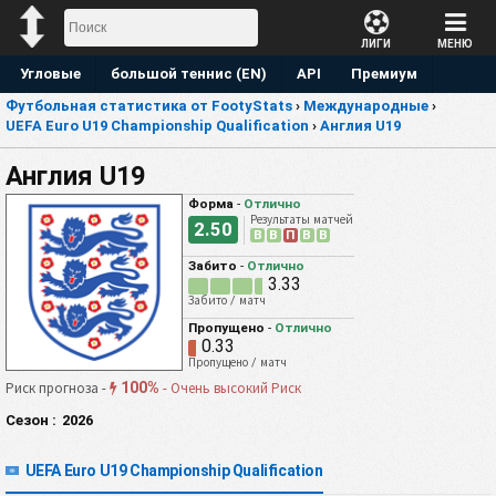
ЛИГИ
МЕНЮ
Угловые
большой теннис (EN)
API
Премиум
Футбольная статистика от FootyStats
›
Международные
›
Прогноз
UEFA Euro U19 Championship Qualification
›
Англия U19
Англия U19
Форма
-
Отлично
Результаты матчей
2.50
В
В
П
В
В
Забито
-
Отлично
3.33
Забито / матч
Пропущено
-
Отлично
0.33
Пропущено / матч
100%
Риск прогноза -
-
Очень высокий Риск
Сезон :
2026
UEFA Euro U19 Championship Qualification