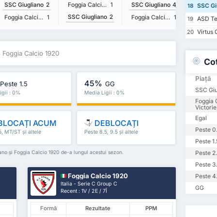
SSC Giugliano
2
Foggia Calcio 1920
1
SSC Giugliano
4
SSC Gi
18
SSC Giugliano
2
Foggia Calcio 1920
1
Foggia Calcio 1920
1
SSC Giu
ASD Te
19
Virtus 
20
 Foggia Calcio 1920
Co
Piață
45%
Peste 1.5
GG
SSC Giu
igii : 0%
Media Ligii : 0%
Foggia 
Victorie
Egal
BLOCAȚI ACUM
DEBLOCAȚI
Peste 0
5, MT/ST și altele
Peste 8.5, 9.5 și altele
Peste 1.
iano și Foggia Calcio 1920 de-a lungul acestui sezon.
Peste 2
Peste 3
Foggia Calcio 1920
Peste 4
Italia - Serie C Group C
GG
Recent : 1V / 2E / 7Î
Formă
Rezultate
PPM