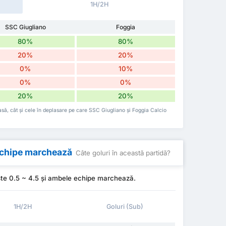
1H/2H
SSC Giugliano
Foggia
80%
80%
20%
20%
0%
10%
0%
0%
20%
20%
casă, cât și cele în deplasare pe care SSC Giugliano și Foggia Calcio
 echipe marchează
Câte goluri în această partidă?
ste 0.5 ~ 4.5 și ambele echipe marchează.
1H/2H
Goluri (Sub)