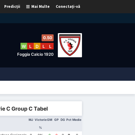
Predicții
Mai Multe
Conectați-vă
0.50
W
L
D
L
L
Foggia Calcio 1920
ie C Group C Tabel
MJ
Victorie
GM
GP
DG
Pct
Medie
%