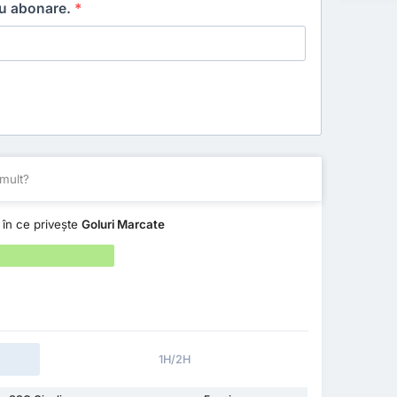
ru abonare.
*
mult?
în ce privește
Goluri Marcate
1H/2H