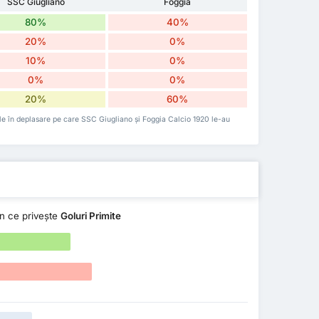
SSC Giugliano
Foggia
80%
40%
20%
0%
10%
0%
0%
0%
20%
60%
 cele în deplasare pe care SSC Giugliano și Foggia Calcio 1920 le-au
n ce privește
Goluri Primite