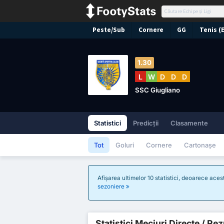
Peste/Sub
Cornere
GG
Tenis (
1.30
L
W
D
D
D
SSC Giugliano
Statistici
Predicții
Clasamente
Tot
Goluri
Cornere
Cartonașe
Afișarea ultimelor 10 statistici, deoarece ace
sezoniere
Statistici Meciuri Directe / Re