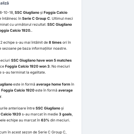
aliză
6-10-18,
SSC Giugliano
și
Foggia Calcio
 întâlnesc în
Serie C Group C
. Ultimul meci
minat cu următorul rezultat:
SSC Giugliano
oggia Calcio 1920.
.
2 echipe s-au mai întâlnit de
8 times
ori în
e sezoane pe baza informațiilor noastre.
meciuri
SSC Giugliano have won 5 matches
 ce
Foggia Calcio 1920 won 3
. No meciuri
le s-au terminat la egalitate.
ugliano
este in formă
average home form
în
e
Foggia Calcio 1920
este în formă
average
y
.
urile anterioare între
SSC Giugliano
și
 Calcio 1920
s-au marcat în medie
3 goals
,
bele echipe au marcat în
63%
din meciuri.
cum în acest sezon de Serie C Group C,