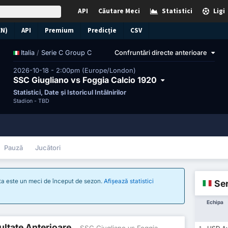
API
Căutare Meci
Statistici
Ligi
EN)
API
Premium
Predicție
CSV
/
Serie C Group C
Confruntări directe anterioare
Italia
2026-10-18 - 2:00pm (Europe/London)
SSC Giugliano vs Foggia Calcio 1920
Statistici, Date și Istoricul Întâlnirilor
Stadion -
TBD
Pauză
Jucători
sta este un meci de început de sezon.
Afișează statistici
Ser
Echipa
zultate Anterioare
- SSC Giugliano vs Foggia