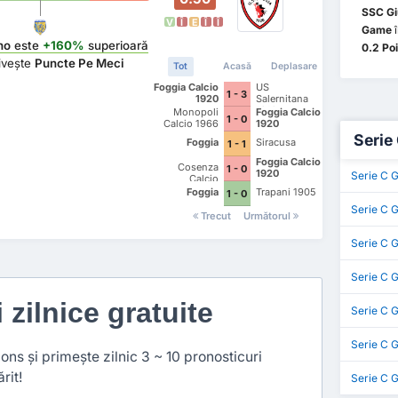
SSC Gi
V
Î
E
Î
Î
Game
î
no
este
+160%
superioară
0.2 Po
rivește
Puncte Pe Meci
Tot
Acasă
Deplasare
Foggia Calcio
US
1 - 3
1920
Salernitana
1919
Monopoli
Foggia Calcio
1 - 0
Calcio 1966
1920
Serie 
Foggia
Siracusa
1 - 1
Foggia Calcio
Cosenza
1 - 0
1920
Serie C 
Calcio
Foggia
Trapani 1905
1 - 0
Serie C G
Trecut
Următorul
Serie C 
Serie C 
i zilnice gratuite
Serie C G
Serie C 
ns și primește zilnic 3 ~ 10 pronosticuri
rit!
Serie C 