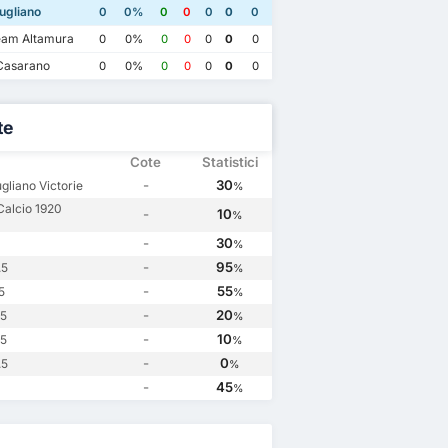
Foggia Calcio 1920
1
Foggia Calcio 1920
3
SSC Giugliano
3
ugliano
0
0%
0
0
0
0
0
gliano
0
SSC Giugliano
0
Foggia Calcio 1920
2
am Altamura
0
0%
0
0
0
0
0
Casarano
0
0%
0
0
0
0
0
te
Cote
Statistici
-
30
gliano Victorie
%
Calcio 1920
-
10
%
-
30
%
-
95
.5
%
-
55
5
%
-
20
.5
%
-
10
.5
%
-
0
.5
%
-
45
%