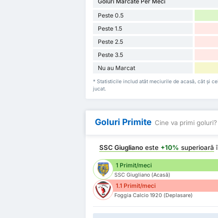
Goluri Marcate Per Meci
Peste 0.5
Peste 1.5
Peste 2.5
Peste 3.5
Nu au Marcat
* Statisticile includ atât meciurile de acasă, cât și
jucat.
Goluri Primite
Cine va primi goluri?
SSC Giugliano
este
+10%
superioară
î
1 Primit/meci
SSC Giugliano (Acasă)
1.1 Primit/meci
Foggia Calcio 1920 (Deplasare)