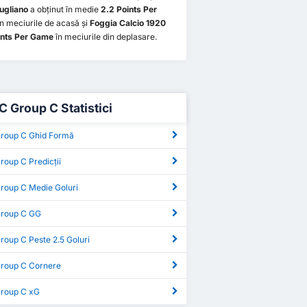
ugliano
a obținut în medie
2.2 Points Per
n meciurile de acasă și
Foggia Calcio 1920
ints Per Game
în meciurile din deplasare.
C Group C Statistici
Group C Ghid Formă
roup C Predicții
Group C Medie Goluri
Group C GG
roup C Peste 2.5 Goluri
Group C Cornere
Group C xG