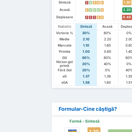
Sinteză
1.30
Î
V
E
E
E
Acasă
2.20
E
V
V
V
E
Deplasare
0.40
Î
Î
Î
E
E
Statistici
Sinteză
Acasă
Deplas
Victorie %
30%
60%
0%
Medie
2.10
2.20
2.0
Marcate
1.10
1.60
0.6
Primite
1.00
0.60
1.4
GG
60%
60%
60
Niciun gol
20%
40%
0%
primit
Fără Gol
20%
0%
40
xG
1.37
1.39
1.3
xGA
1.56
1.60
1.5
Formular-Cine câștigă?
Formă - Sinteză
1.30