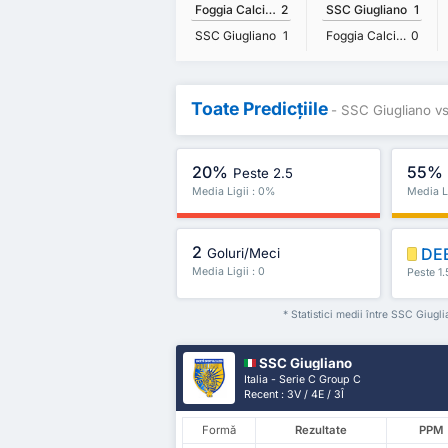
Foggia Calcio 1920
2
SSC Giugliano
1
SSC Giugliano
1
Foggia Calcio 1920
0
Toate Predicțiile
- SSC Giugliano vs
20%
55%
Peste 2.5
Media Ligii : 0%
Media L
2
DE
Goluri/Meci
Media Ligii : 0
Peste 1.
* Statistici medii între SSC Giugl
SSC Giugliano
Italia - Serie C Group C
Recent : 3V / 4E / 3Î
Formă
Rezultate
PPM