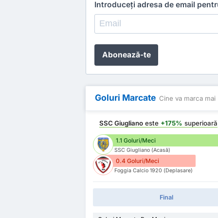
Introduceți adresa de email pent
Abonează-te
Goluri Marcate
Cine va marca mai 
SSC Giugliano
este
+175%
superioară
1.1 Goluri/Meci
SSC Giugliano (Acasă)
0.4 Goluri/Meci
Foggia Calcio 1920 (Deplasare)
Final