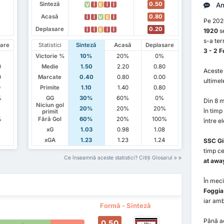
Sinteză
0.50
An
V
Î
E
Î
Î
Acasă
0.80
Î
Î
V
E
Î
Pe 202
Deplasare
0.20
Î
Î
E
Î
Î
1920
se
s-a ter
are
Statistici
Sinteză
Acasă
Deplasare
3 - 2 F
Victorie %
10%
20%
0%
0
Medie
1.50
2.20
0.80
Aceste 
0
Marcate
0.40
0.80
0.00
ultimel
0
Primite
1.10
1.40
0.80
%
GG
30%
60%
0%
Din 8 
Niciun gol
20%
20%
20%
în timp
primit
%
Fără Gol
60%
20%
100%
între e
5
xG
1.03
0.98
1.08
1
xGA
1.23
1.23
1.24
SSC Gi
timp c
Ce înseamnă aceste statistici? Citiți Glosarul
at awa
În meci
Foggia
iar am
Formă - Sinteză
Până a
0.50