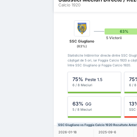
Calcio 1920
63%
5 Victorii
SSC Giugliano
(63%)
Statisticile întâlnirilor directe dintre SSC Gi
câștigat de 5 ori, iar Foggia Calcio 1920 a câșt
între SSC Giugliano și Foggia Calcio 1920.
75%
75
Peste 1.5
6 / 8 Meciuri
6 / 8
63%
13
GG
5 / 8 Meciuri
SSC 
SSC Giugliano vs Foggia Calcio 1920 Rezultate Anter
2026-01-18
2025-09-6