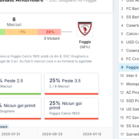
USD Au
1
FC Bari
2
SS Barl
3
8
Meciuri
Casert
4
-1%
38%
Calcio 
5
3 Victorii
Foggia
USD Ca
6
(38%)
Cosenz
7
ugliano și Foggia Calcio 1920 arată că din 8, SSC Giugliano a
FC Cro
8
igat de 3 ori. Au fost 0 meciuri care s-au încheiat la egalitate
Foggia 
9
Inter II
10
%
25%
Peste 2.5
Peste 3.5
Monopol
11
 Meciuri
2 / 8 Meciuri
AZ Pic
12
SSD Po
13
25%
Niciun gol
%
Niciun gol primit
primit
US Sale
14
Giugliano
Foggia Calcio 1920
FC Sav
15
SS Scaf
16
ioare
Sorrent
2025-01-31
2024-09-25
2024-01-12
2023-09-
17