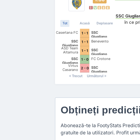
Î
V
E
E
E
SSC Giuglia
în ce p
Tot
Acasă
Deplasare
Casertana FC
SSC
1 - 1
Giugliano
SSC
Benevento
1 - 1
Giugliano
ASD Team
SSC
1 - 1
Altamura
Giugliano
SSC
FC Crotone
1 - 0
Giugliano
Virtus
SSC
2 - 0
Casarano
Giugliano
Trecut
Următorul
Obțineți predicți
Abonează-te la FootyStats Predictio
gratuite de la utilizatori. Profit urmă