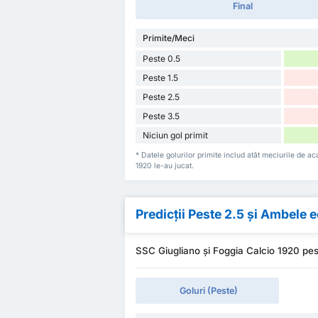
Final
Primite/Meci
Peste 0.5
Peste 1.5
Peste 2.5
Peste 3.5
Niciun gol primit
* Datele golurilor primite includ atât meciurile de a
1920 le-au jucat.
Predicții Peste 2.5 și Ambele
SSC Giugliano și Foggia Calcio 1920 pe
Goluri (Peste)