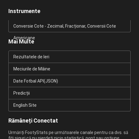
Instrumente
Conversie Cote - Zecimal, Fracționar, Conversii Cote
Americane
Mai Multe
Rezultatele de Ieri
Meciurile de Mâine
Date Fotbal API(JSON)
Predicții
English Site
Rămâneți Conectat
Urmăriți FootyStats pe următoarele canale pentru ca dvs. să
fiți siguri că nu pierdeți nicio statistică, pont sau opțiune