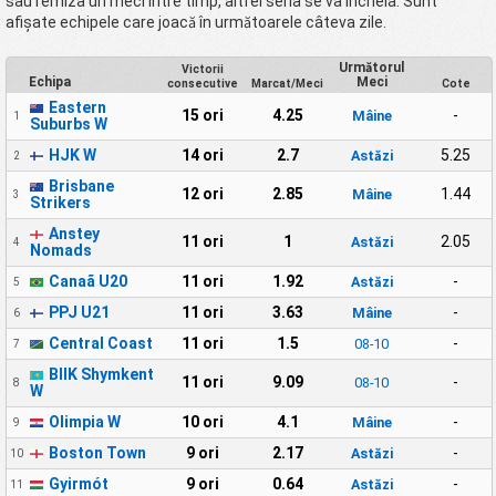
sau remiza un meci între timp, altfel seria se va încheia. Sunt
afișate echipele care joacă în următoarele câteva zile.
Următorul
Victorii
Echipa
Meci
consecutive
Marcat/Meci
Cote
Eastern
15 ori
4.25
-
Mâine
1
Suburbs W
HJK W
14 ori
2.7
5.25
Astăzi
2
Brisbane
12 ori
2.85
1.44
Mâine
3
Strikers
Anstey
11 ori
1
2.05
Astăzi
4
Nomads
Canaã U20
11 ori
1.92
-
Astăzi
5
PPJ U21
11 ori
3.63
-
Mâine
6
Central Coast
11 ori
1.5
-
08-10
7
BIIK Shymkent
11 ori
9.09
-
08-10
8
W
Olimpia W
10 ori
4.1
-
Mâine
9
Boston Town
9 ori
2.17
-
Astăzi
10
Gyirmót
9 ori
0.64
-
Astăzi
11