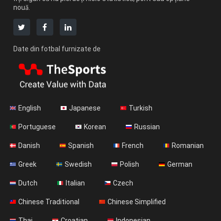
nouă.
Date din fotbal furnizate de
English
Japanese
Turkish
Portuguese
Korean
Russian
Danish
Spanish
French
Romanian
Greek
Swedish
Polish
German
Dutch
Italian
Czech
Chinese Traditional
Chinese Simplified
Thai
Croatian
Indonesian