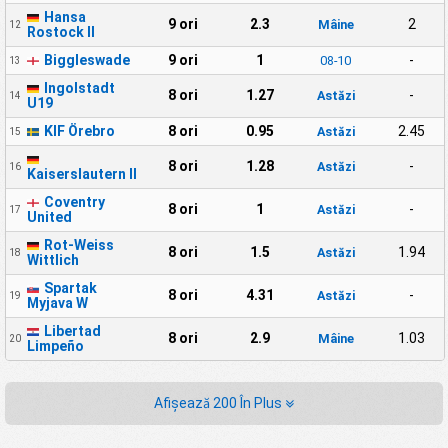
Hansa
9 ori
2.3
2
Mâine
12
Rostock II
Biggleswade
9 ori
1
-
08-10
13
Ingolstadt
8 ori
1.27
-
Astăzi
14
U19
KIF Örebro
8 ori
0.95
2.45
Astăzi
15
8 ori
1.28
-
Astăzi
16
Kaiserslautern II
Coventry
8 ori
1
-
Astăzi
17
United
Rot-Weiss
8 ori
1.5
1.94
Astăzi
18
Wittlich
Spartak
8 ori
4.31
-
Astăzi
19
Myjava W
Libertad
8 ori
2.9
1.03
Mâine
20
Limpeño
Afișează 200 În Plus