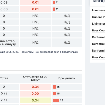
Исто
0.08
0.01
11
0.08
0.01
11
Inverness
0
Н/Д
Н/Д
Queens P
0
Н/Д
Н/Д
Livingsto
0
Н/Д
Н/Д
Ross Coun
0
Н/Д
Н/Д
Dunfermli
оличество
Н/Д
Н/Д
в в минуту
Dunfermli
Dunfermli
ершип 2025/2026. Посмотрим, как он проявят себя в предстоящих
Ross Coun
Статистика за 90
Тотал
Процентиль
минут
2
0.34
15
0
0.00
15
/ 2
2
0.34
28
/ 2