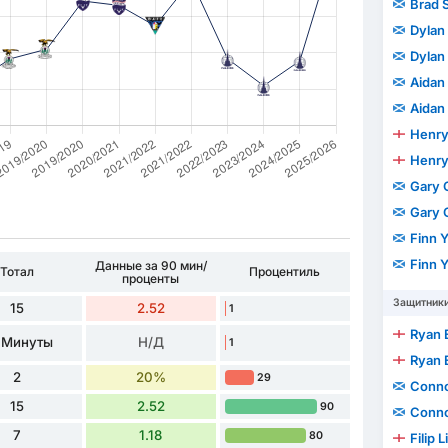
Brad 
Dylan 
Dylan 
Aidan
Aidan
Henry
Henry
Gary 
Gary 
Finn 
Finn 
Данные за 90 мин/
Тотал
Процентиль
проценты
Защитник
15
2.52
1
Ryan 
 Минуты
Н/Д
1
Ryan 
2
20%
29
Conno
15
2.52
90
Conno
7
1.18
80
Filip 