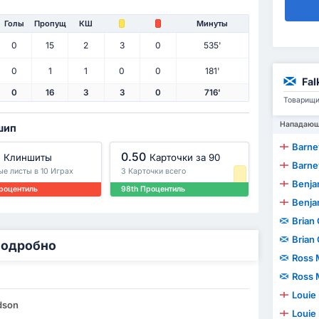
Голы
Пропущ
КШ
Минуты
0
15
2
3
0
535'
0
1
1
0
0
181'
Fal
0
16
3
3
0
716'
Товарищи
Нападаю
шип
Barne
0.50
Клиншиты
Карточки за 90
Barne
ые листы в 10 Играх
3 Карточки всего
Benjam
роцентиль
98th Процентиль
Benjam
Brian
Brian
Подробно
Ross 
и
Ross 
Louie
dson
Louie