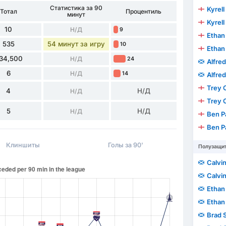
Статистика за 90
Kyrell
Тотал
Процентиль
минут
Kyrell
10
Н/Д
9
Ethan
535
54 минут за игру
10
Ethan
34,500
Н/Д
24
Alfre
6
Н/Д
14
Alfre
Trey 
4
Н/Д
Н/Д
Trey 
5
Н/Д
Н/Д
Ben P
Ben P
Клиншиты
Голы за 90'
Полузащи
Calvin
Calvin
Ethan
Ethan
Brad 