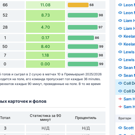
66
11.08
Leon
68
Leon
52
8.73
98
Liam 
28
4.70
97
Liam 
Keela
1
0.17
86
Keela
50
8.40
99
Lewis
7
1.18
98
Lewis
0
0.00
99
Sean 
15 голов и сыграл в 2 сухую в матчах 10 в Премьершип 2025/2026
Sean 
аходится на поле, его команда пропускает гол каждые 36 minutes.
Coll 
перехватов каждые 90 минут, проведенные на поле. В то же время
Coll 
Sam H
ных карточек и фолов
Sam H
Статистика за 90
Тотал
Процентиль
Вратари
минут
Scott
3
Н/Д
Н/Д