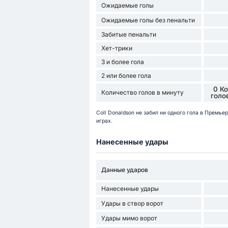
Ожидаемые голы
Ожидаемые голы без пенальти
Забитые пенальти
Хет-трики
3 и более гола
2 или более гола
0 К
Количество голов в минуту
голо
Coll Donaldson не забил ни одного гола в Премь
играх.
Нанесенные удары
Данные ударов
Нанесенные удары
Удары в створ ворот
Удары мимо ворот