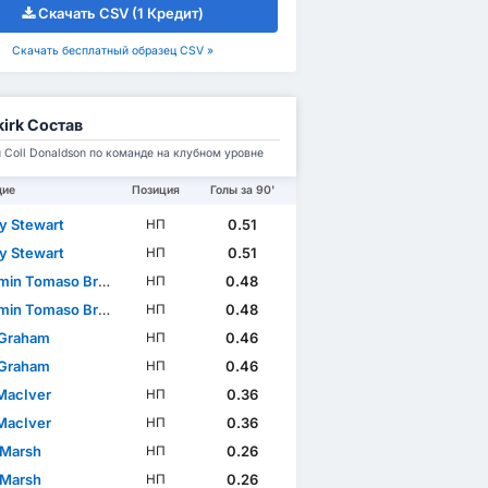
Скачать CSV (1 Кредит)
Скачать бесплатный образец CSV »
kirk Состав
 Coll Donaldson по команде на клубном уровне
щие
Позиция
Голы за 90'
y Stewart
0.51
НП
y Stewart
0.51
НП
in Tomaso Broggio
0.48
НП
in Tomaso Broggio
0.48
НП
 Graham
0.46
НП
 Graham
0.46
НП
MacIver
0.36
НП
MacIver
0.36
НП
 Marsh
0.26
НП
 Marsh
0.26
НП