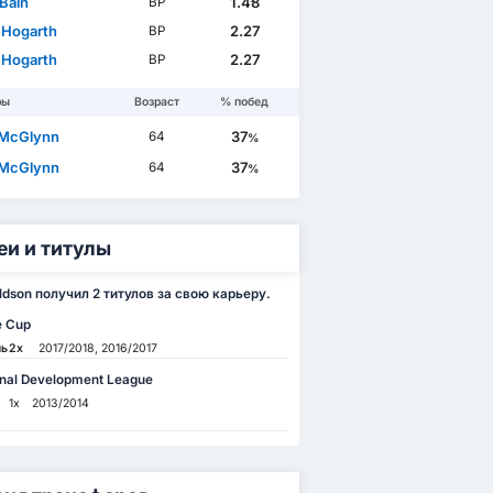
 Bain
1.48
ВР
 Hogarth
2.27
ВР
 Hogarth
2.27
ВР
ры
Возраст
% побед
 McGlynn
37
64
%
 McGlynn
37
64
%
еи и титулы
aldson получил 2 титулов за свою карьеру.
e Cup
ль
2x
2017/2018, 2016/2017
onal Development League
1x
2013/2014