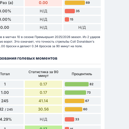
 Раз (а)
0.00
69
0.00%
Н/Д
35
0.00%
Н/Д
15
0.00
Н/Д
Н/Д
ов в матчах 10 в сезоне Премьершип 2025/2026 season. Из 2 ударов
о ворот. Это означает, что точность стрельбы Coll Donaldson's
00 броски и делают 0.34 бросков за 90 минут на поле.
разования голевых моментов
Статистика за 90
Тотал
Процентиль
минут
1
0.17
82
1.00
0.17
73
245
41.14
67
82
30.56
60
/ 245
74.29%
Н/Д
33