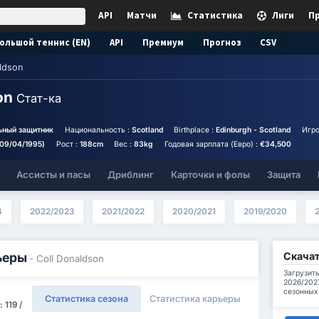
API
Матчи
Статистика
Лиги
П
ольшой теннис (EN)
API
Премиум
Прогноз
CSV
ldson
son
Стат-ка
ьный защитник
Национальность :
Scotland
Birthplace :
Edinburgh - Scotland
Игро
(09/04/1995)
Рост :
188cm
Вес :
83kg
Годовая зарплата (Евро) :
€34,500
Ассисты и пасы
Дриблинг
Карточки и фолы
Защита
4
2022/2023
2021/2022
2020/2021
2019/2020
Скачат
ьеры
- Coll Donaldson
Загрузить
2026/202
сезонных
Статистика сезона
Статистика карьеры
119 /