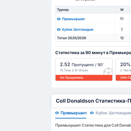
Турнир
М
10
Премьершип
2
Кубок Шотландии
Тотал 2025/2026
12
Статистика за 90 минут в Премьер
2.52
20%
Пропущено / 90'
15 Голы в 10 Играх
2 Чист
1st Процентиль
29th П
Coll Donaldson Статистика-
Премьершип
Кубок Шотланди
Премьершип Статистика для Coll Donal