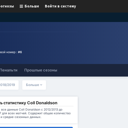
рогнозы
Больше
Войти в систему
вой номер :
#6
Пенальти
Прошлые сезоны
2018/2019
Больше
ь статистику Coll Donaldson
 все данные Coll Donaldson с 2012/2013 до
7 для всех матчей. Содержит общее количество
 и средне-сезонных данных.