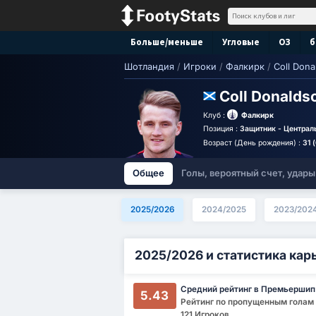
Больше/меньше
Угловые
ОЗ
б
Шотландия
/
Игроки
/
Фалкирк
/
Coll Dona
Coll Donald
Клуб :
Фалкирк
Позиция :
Защитник - Централ
Возраст (День рождения) :
31 
Общее
Голы, вероятный счет, удары
2025/2026
2024/2025
2023/202
2025/2026 и статистика кар
Средний рейтинг в Премьершип
5.43
Рейтинг по пропущенным голам : 
121 Игроков