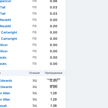
Spencer
0.06
ПЗ
Tait
0.03
ПЗ
Tait
0.03
ПЗ
 Nesbitt
0.00
ПЗ
 Nesbitt
0.00
ПЗ
 Cartwright
0.00
ПЗ
 Cartwright
0.00
ПЗ
Oliver
0.00
ПЗ
Oliver
0.00
ПЗ
Yeats
0.00
ПЗ
Yeats
0.00
ПЗ
и
Позиция
Пропущенные
голы за 90
Edwards
0.00
ЗЩ
минут
Edwards
0.00
ЗЩ
r Allan
1.29
ЗЩ
r Allan
1.29
ЗЩ
Lissah
1.38
ЗЩ