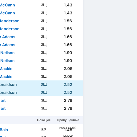
 McCann
1.43
ЗЩ
 McCann
1.43
ЗЩ
Henderson
1.56
ЗЩ
Henderson
1.56
ЗЩ
n Adams
1.66
ЗЩ
n Adams
1.66
ЗЩ
 Neilson
1.90
ЗЩ
 Neilson
1.90
ЗЩ
Mackie
2.05
ЗЩ
Mackie
2.05
ЗЩ
Donaldson
2.52
ЗЩ
Donaldson
2.52
ЗЩ
art
2.78
ЗЩ
art
2.78
ЗЩ
Позиция
Пропущенные
голы за 90
 Bain
1.48
ВР
минут