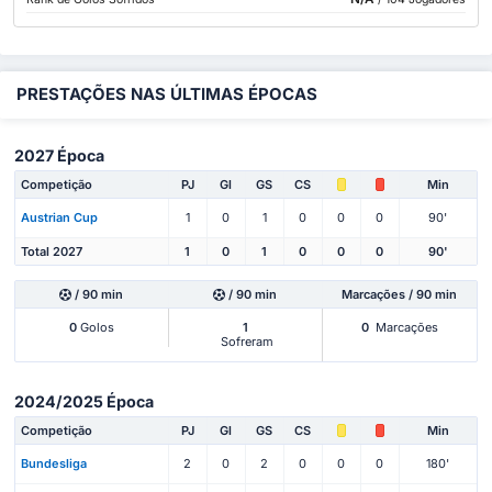
PRESTAÇÕES NAS ÚLTIMAS ÉPOCAS
2027 Época
Competição
PJ
Gl
GS
CS
Min
Austrian Cup
1
0
1
0
0
0
90'
Total 2027
1
0
1
0
0
0
90'
/ 90 min
/ 90 min
Marcações / 90 min
0
Golos
1
0
Marcações
Sofreram
2024/2025 Época
Competição
PJ
Gl
GS
CS
Min
Bundesliga
2
0
2
0
0
0
180'