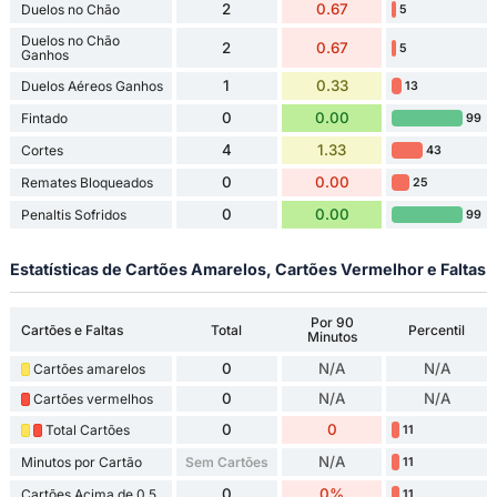
2
0.67
Duelos no Chão
5
Duelos no Chão
2
0.67
5
Ganhos
1
0.33
Duelos Aéreos Ganhos
13
0
0.00
Fintado
99
4
1.33
Cortes
43
0
0.00
Remates Bloqueados
25
0
0.00
Penaltis Sofridos
99
Estatísticas de Cartões Amarelos, Cartões Vermelhor e Faltas
Por 90
Cartões e Faltas
Total
Percentil
Minutos
0
N/A
N/A
Cartões amarelos
0
N/A
N/A
Cartões vermelhos
0
0
Total Cartões
11
N/A
Minutos por Cartão
Sem Cartões
11
0
0%
Cartões Acima de 0.5
11