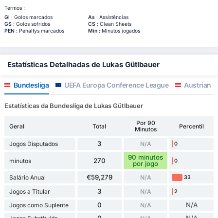
Termos :
Gl
: Golos marcados
As
: Assistências
GS
: Golos sofridos
CS
: Clean Sheets
PEN
: Penaltys marcados
Min
: Minutos jogados
Estatísticas Detalhadas de Lukas Gütlbauer
Bundesliga
UEFA Europa Conference League
Austrian 
Estatísticas da Bundesliga de Lukas Gütlbauer
Por 90
Geral
Total
Percentil
Minutos
3
Jogos Disputados
N/A
0
90 minutos
270
minutos
0
por jogo
€59,279
Salário Anual
N/A
33
3
Jogos a Titular
N/A
2
0
N/A
Jogos como Suplente
N/A