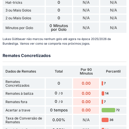
0
N/A
N/A
Hat-tricks
0
N/A
N/A
3 ou Mais Golos
0
N/A
N/A
2 ou Mais Golos
0 Minutos
N/A
N/A
Minutos por Golo
por Golo
Lukas Gütlbauer não marcou nenhum golo até agora na época 2025/2026 da
Bundesliga. Vamos ver como se comporta nos próximos jogos.
Remates Concretizados
Por 90
Dados de Remates
Total
Percentil
Minutos
Remates
0
0.00
7
Concretizados
0
0.00
Remates à baliza
14
/ 0
0
0.00
Remates fora
7
/ 0
0 tempos
0.00
Acertar a trave
72
Taxa de Conversão de
0.00%
N/A
36
Remates