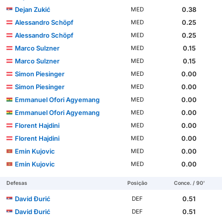
Dejan Zukić
0.38
MED
Alessandro Schöpf
0.25
MED
Alessandro Schöpf
0.25
MED
Marco Sulzner
0.15
MED
Marco Sulzner
0.15
MED
Simon Piesinger
0.00
MED
Simon Piesinger
0.00
MED
Emmanuel Ofori Agyemang
0.00
MED
Emmanuel Ofori Agyemang
0.00
MED
Florent Hajdini
0.00
MED
Florent Hajdini
0.00
MED
Emin Kujovic
0.00
MED
Emin Kujovic
0.00
MED
Defesas
Posição
Conce. / 90'
David Đurić
0.51
DEF
David Đurić
0.51
DEF