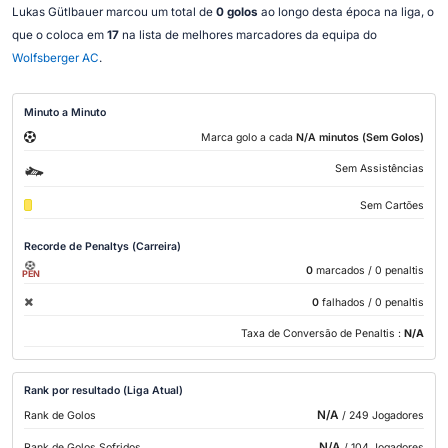
Lukas Gütlbauer marcou um total de
0 golos
ao longo desta época na liga, o
que o coloca em
17
na lista de melhores marcadores da equipa do
Wolfsberger AC
.
Minuto a Minuto
Marca golo a cada
N/A minutos (Sem Golos)
Sem Assistências
Sem Cartões
Recorde de Penaltys (Carreira)
0
marcados
/ 0 penaltis
PEN
0
falhados
/ 0 penaltis
Taxa de Conversão de Penaltis :
N/A
Rank por resultado (Liga Atual)
N/A
Rank de Golos
/ 249 Jogadores
N/A
Rank de Golos Sofridos
/ 104 Jogadores