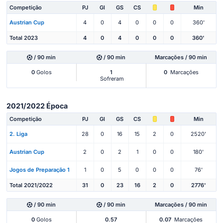
Competição
PJ
Gl
GS
CS
Min
Austrian Cup
4
0
4
0
0
0
360'
Total 2023
4
0
4
0
0
0
360'
/ 90 min
/ 90 min
Marcações / 90 min
0
Golos
1
0
Marcações
Sofreram
2021/2022 Época
Competição
PJ
Gl
GS
CS
Min
2. Liga
28
0
16
15
2
0
2520'
Austrian Cup
2
0
2
1
0
0
180'
Jogos de Preparação 1
1
0
5
0
0
0
76'
Total 2021/2022
31
0
23
16
2
0
2776'
/ 90 min
/ 90 min
Marcações / 90 min
0
Golos
0.57
0.07
Marcações