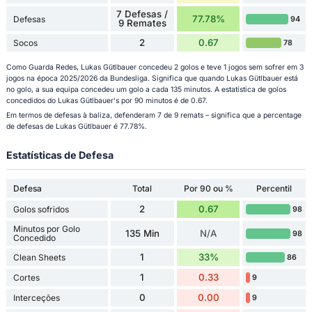
7 Defesas /
77.78%
Defesas
94
9 Remates
2
0.67
Socos
78
Como Guarda Redes, Lukas Gütlbauer concedeu 2 golos e teve 1 jogos sem sofrer em 3
jogos na época 2025/2026 da Bundesliga. Significa que quando Lukas Gütlbauer está
no golo, a sua equipa concedeu um golo a cada 135 minutos. A estatística de golos
concedidos do Lukas Gütlbauer's por 90 minutos é de 0.67.
Em termos de defesas à baliza, defenderam 7 de 9 remats – significa que a percentage
de defesas de Lukas Gütlbauer é 77.78%.
Estatísticas de Defesa
Defesa
Total
Por 90 ou %
Percentil
2
0.67
Golos sofridos
98
Minutos por Golo
135 Min
N/A
98
Concedido
1
33%
Clean Sheets
86
1
0.33
Cortes
9
0
0.00
Interceções
9