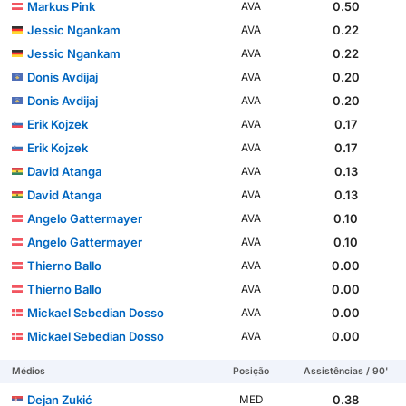
Markus Pink
0.50
AVA
Jessic Ngankam
0.22
AVA
Jessic Ngankam
0.22
AVA
Donis Avdijaj
0.20
AVA
Donis Avdijaj
0.20
AVA
Erik Kojzek
0.17
AVA
Erik Kojzek
0.17
AVA
David Atanga
0.13
AVA
David Atanga
0.13
AVA
Angelo Gattermayer
0.10
AVA
Angelo Gattermayer
0.10
AVA
Thierno Ballo
0.00
AVA
Thierno Ballo
0.00
AVA
Mickael Sebedian Dosso
0.00
AVA
Mickael Sebedian Dosso
0.00
AVA
Médios
Posição
Assistências / 90'
Dejan Zukić
0.38
MED