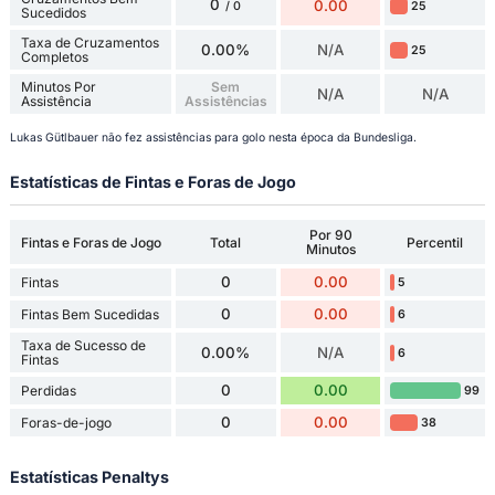
0
0.00
25
/ 0
Sucedidos
Taxa de Cruzamentos
0.00%
N/A
25
Completos
Minutos Por
Sem
N/A
N/A
Assistência
Assistências
Lukas Gütlbauer não fez assistências para golo nesta época da Bundesliga.
Estatísticas de Fintas e Foras de Jogo
Por 90
Fintas e Foras de Jogo
Total
Percentil
Minutos
0
0.00
Fintas
5
0
0.00
Fintas Bem Sucedidas
6
Taxa de Sucesso de
0.00%
N/A
6
Fintas
0
0.00
Perdidas
99
0
0.00
Foras-de-jogo
38
Estatísticas Penaltys