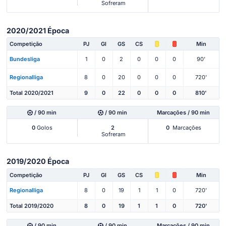
Sofreram
2020/2021 Época
Competição
PJ
Gl
GS
CS
Min
Bundesliga
1
0
2
0
0
0
90'
Regionalliga
8
0
20
0
0
0
720'
Total 2020/2021
9
0
22
0
0
0
810'
/ 90 min
/ 90 min
Marcações / 90 min
0
Golos
2
0
Marcações
Sofreram
2019/2020 Época
Competição
PJ
Gl
GS
CS
Min
Regionalliga
8
0
19
1
1
0
720'
Total 2019/2020
8
0
19
1
1
0
720'
/ 90 min
/ 90 min
Marcações / 90 min