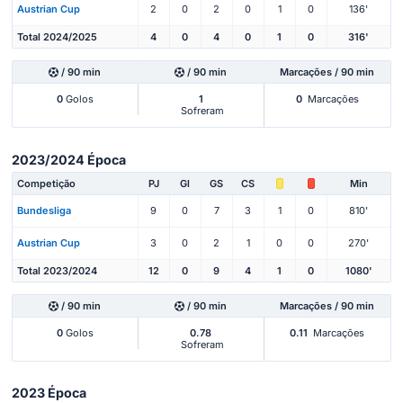
Austrian Cup
2
0
2
0
1
0
136'
Total 2024/2025
4
0
4
0
1
0
316'
/ 90 min
/ 90 min
Marcações / 90 min
0
Golos
1
0
Marcações
Sofreram
2023/2024 Época
Competição
PJ
Gl
GS
CS
Min
Bundesliga
9
0
7
3
1
0
810'
Austrian Cup
3
0
2
1
0
0
270'
Total 2023/2024
12
0
9
4
1
0
1080'
/ 90 min
/ 90 min
Marcações / 90 min
0
Golos
0.78
0.11
Marcações
Sofreram
2023 Época