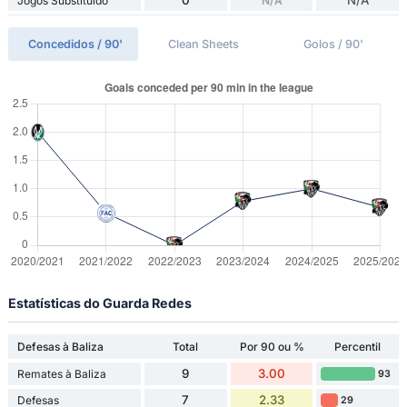
0
N/A
Jogos Substituído
N/A
Concedidos / 90'
Clean Sheets
Golos / 90'
Estatísticas do Guarda Redes
Defesas à Baliza
Total
Por 90 ou %
Percentil
9
3.00
Remates à Baliza
93
7
2.33
Defesas
29