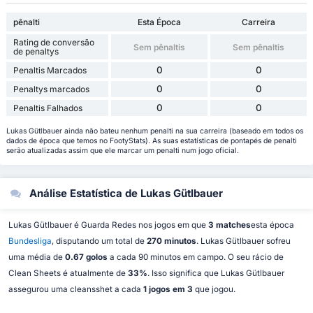
pênalti
Esta Época
Carreira
Rating de conversão
Sem pênaltis
Sem pênaltis
de penaltys
0
0
Penaltis Marcados
0
0
Penaltys marcados
0
0
Penaltis Falhados
Lukas Gütlbauer ainda não bateu nenhum penalti na sua carreira (baseado em todos os
dados de época que temos no FootyStats). As suas estatísticas de pontapés de penalti
serão atualizadas assim que ele marcar um penalti num jogo oficial.
Análise Estatística de Lukas Gütlbauer
Lukas Gütlbauer é Guarda Redes nos jogos em que
3 matches
esta época
Bundesliga
, disputando um total de
270 minutos
. Lukas Gütlbauer sofreu
uma média de
0.67 golos
a cada 90 minutos em campo. O seu rácio de
Clean Sheets é atualmente de
33%
. Isso significa que Lukas Gütlbauer
assegurou uma cleansshet a cada
1 jogos em 3
que jogou.