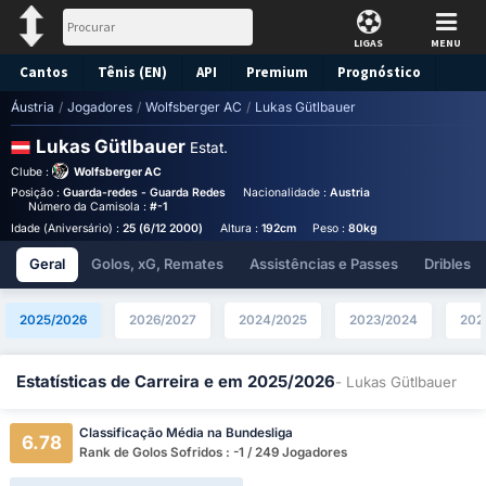
LIGAS
MENU
Cantos
Tênis (EN)
API
Premium
Prognóstico
Áustria
/
Jogadores
/
Wolfsberger AC
/
Lukas Gütlbauer
Lukas Gütlbauer
Estat.
Clube :
Wolfsberger AC
Posição :
Guarda-redes - Guarda Redes
Nacionalidade :
Austria
Birthplace :
Austri
Número da Camisola :
#-1
Idade (Aniversário) :
25 (6/12 2000)
Altura :
192cm
Peso :
80kg
Salário Anual (Eu
Geral
Golos, xG, Remates
Assistências e Passes
Dribles
2025/2026
2026/2027
2024/2025
2023/2024
202
Estatísticas de Carreira e em 2025/2026
- Lukas Gütlbauer
Classificação Média na Bundesliga
6.78
Rank de Golos Sofridos : -1 / 249 Jogadores