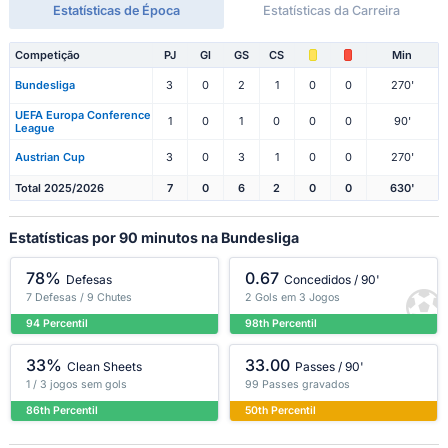
Estatísticas de Época
Estatísticas da Carreira
Competição
PJ
Gl
GS
CS
Min
Bundesliga
3
0
2
1
0
0
270'
UEFA Europa Conference
1
0
1
0
0
0
90'
League
Austrian Cup
3
0
3
1
0
0
270'
Total 2025/2026
7
0
6
2
0
0
630'
Estatísticas por 90 minutos na Bundesliga
78%
0.67
Defesas
Concedidos / 90'
7 Defesas / 9 Chutes
2 Gols em 3 Jogos
94 Percentil
98th Percentil
33%
33.00
Clean Sheets
Passes / 90'
1 / 3 jogos sem gols
99 Passes gravados
86th Percentil
50th Percentil