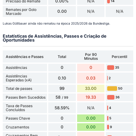
0.00%
N/A
Precisão do Remate
14
Remates por Golo
0.00
N/A
N/A
Marcado
Lukas Gütlbauer ainda não rematou na época 2025/2026 da Bundesliga.
Estatísticas de Assistências, Passes e Criação de
Oportunidades
Por 90
Assistências e Passes
Total
Percentil
Minutos
0
0
Assistências
35
Assistências
0.10
0.03
2
Esperadas (xA)
99
33.00
Total de passes
50
58
19.33
Passes Bem Sucedidos
36
/ 99
Taxa de Passes
58.59%
N/A
4
Concluídos
0
0.00
Passes Chave
5
0
0.00
Cruzamentos
9
Cruzamentos Bem