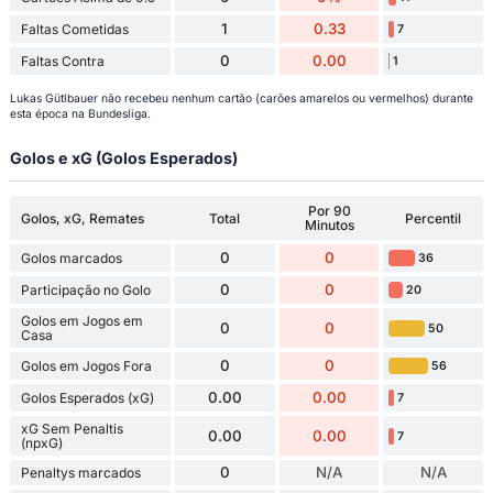
1
0.33
Faltas Cometidas
7
0
0.00
Faltas Contra
1
Lukas Gütlbauer não recebeu nenhum cartão (carões amarelos ou vermelhos) durante
esta época na Bundesliga.
Golos e xG (Golos Esperados)
Por 90
Golos, xG, Remates
Total
Percentil
Minutos
0
0
Golos marcados
36
0
0
Participação no Golo
20
Golos em Jogos em
0
0
50
Casa
0
0
Golos em Jogos Fora
56
0.00
0.00
Golos Esperados (xG)
7
xG Sem Penaltis
0.00
0.00
7
(npxG)
0
N/A
N/A
Penaltys marcados