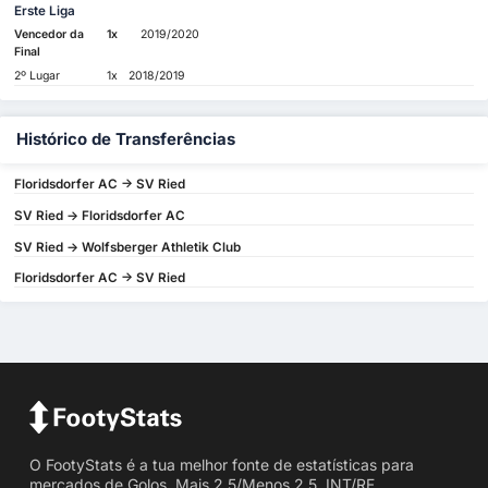
Erste Liga
Vencedor da
1x
2019/2020
Final
2º Lugar
1x
2018/2019
Histórico de Transferências
Floridsdorfer AC -> SV Ried
SV Ried -> Floridsdorfer AC
SV Ried -> Wolfsberger Athletik Club
Floridsdorfer AC -> SV Ried
O FootyStats é a tua melhor fonte de estatísticas para
mercados de Golos, Mais 2.5/Menos 2.5, INT/RF,