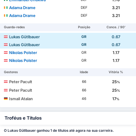
Adama Drame
3.21
DEF
Adama Drame
3.21
DEF
Guarda-redes
Posição
Conce. / 90'
Lukas Gütlbauer
0.67
GR
Lukas Gütlbauer
0.67
GR
Nikolas Polster
1.17
GR
Nikolas Polster
1.17
GR
Gestores
Idade
Vitória %
Peter Pacult
25
66
%
Peter Pacult
25
66
%
Ismail Atalan
17
46
%
Troféus e Títulos
O Lukas Gütlbauer ganhou 1 de títulos até agora na sua carreira.