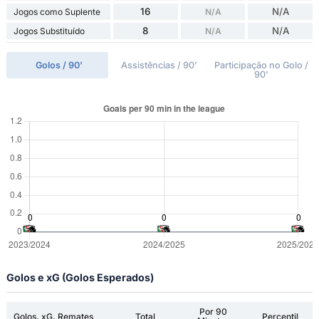
16
N/A
Jogos como Suplente
N/A
8
N/A
Jogos Substituído
N/A
Golos / 90'
Assistências / 90'
Participação no Golo /
90'
Golos e xG (Golos Esperados)
Por 90
Golos, xG, Remates
Total
Percentil