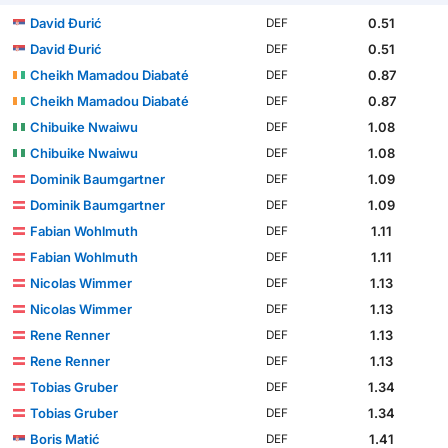
David Đurić
0.51
DEF
David Đurić
0.51
DEF
Cheikh Mamadou Diabaté
0.87
DEF
Cheikh Mamadou Diabaté
0.87
DEF
Chibuike Nwaiwu
1.08
DEF
Chibuike Nwaiwu
1.08
DEF
Dominik Baumgartner
1.09
DEF
Dominik Baumgartner
1.09
DEF
Fabian Wohlmuth
1.11
DEF
Fabian Wohlmuth
1.11
DEF
Nicolas Wimmer
1.13
DEF
Nicolas Wimmer
1.13
DEF
Rene Renner
1.13
DEF
Rene Renner
1.13
DEF
Tobias Gruber
1.34
DEF
Tobias Gruber
1.34
DEF
Boris Matić
1.41
DEF