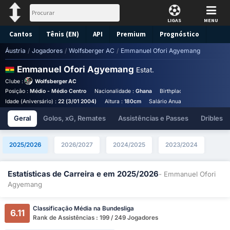
LIGAS
MENU
Cantos
Tênis (EN)
API
Premium
Prognóstico
Áustria
/
Jogadores
/
Wolfsberger AC
/
Emmanuel Ofori Agyemang
Emmanuel Ofori Agyemang
Estat.
Clube :
Wolfsberger AC
Posição :
Médio - Médio Centro
Nacionalidade :
Ghana
Birthplace :
Ghana - Ghana
Idade (Aniversário) :
22 (3/01 2004)
Altura :
180cm
Salário Anual (Euros) :
€77,701
Geral
Golos, xG, Remates
Assistências e Passes
Dribles
2025/2026
2026/2027
2024/2025
2023/2024
Estatísticas de Carreira e em 2025/2026
- Emmanuel Ofori
Agyemang
Classificação Média na Bundesliga
6.11
Rank de Assistências : 199 / 249 Jogadores