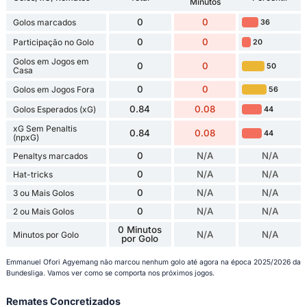
Minutos
0
0
Golos marcados
36
0
0
Participação no Golo
20
Golos em Jogos em
0
0
50
Casa
0
0
Golos em Jogos Fora
56
0.84
0.08
Golos Esperados (xG)
44
xG Sem Penaltis
0.84
0.08
44
(npxG)
0
N/A
N/A
Penaltys marcados
0
N/A
N/A
Hat-tricks
0
N/A
N/A
3 ou Mais Golos
0
N/A
N/A
2 ou Mais Golos
0 Minutos
N/A
N/A
Minutos por Golo
por Golo
Emmanuel Ofori Agyemang não marcou nenhum golo até agora na época 2025/2026 da
Bundesliga. Vamos ver como se comporta nos próximos jogos.
Remates Concretizados