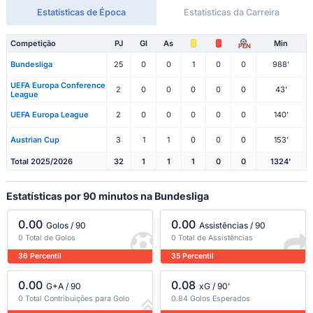
Estatísticas de Época
Estatísticas da Carreira
Competição
PJ
Gl
As
Min
PEN
Bundesliga
25
0
0
1
0
0
988'
UEFA Europa Conference
2
0
0
0
0
0
43'
League
UEFA Europa League
2
0
0
0
0
0
140'
Austrian Cup
3
1
1
0
0
0
153'
Total 2025/2026
32
1
1
1
0
0
1324'
Estatísticas por 90 minutos na Bundesliga
0.00
0.00
Golos / 90
Assistências / 90
0 Total de Golos
0 Total de Assistências
36 Percentil
35 Percentil
0.00
0.08
G+A / 90
xG / 90'
0 Total Contribuições para Golo
0.84 Golos Esperados