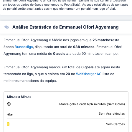
Emmanuel Ofori Agyemang ainda não bateu nenhum penalti na sua carreira (baseado
em todos os dados de época que temos no FootyStats). As suas estatísticas de pontapés
de penalti serão atualizadas assim que ele marcar um penalti num jogo oficial.
Análise Estatística de Emmanuel Ofori Agyemang
Emmanuel Ofori Agyemang é Médio nos jogos em que
25 matches
esta
época
Bundesliga
, disputando um total de
988 minutos
. Emmanuel Ofori
Agyemang tem uma média de
0 assists
a cada 90 minutos em campo.
Emmanuel Ofori Agyemang marcou um total de
0 goals
até agora nesta
temporada na liga, o que o coloca em
20
no
Wolfsberger AC
lista de
melhores marcadores da equipa.
Minuto a Minuto
Marca golo a cada
N/A minutos (Sem Golos)
Sem Assistências
Sem Cartões