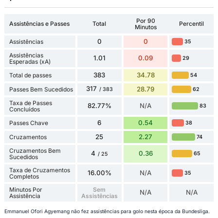
Por 90
Assistências e Passes
Total
Percentil
Minutos
0
0
Assistências
35
Assistências
1.01
0.09
29
Esperadas (xA)
383
34.78
Total de passes
54
317
28.79
Passes Bem Sucedidos
62
/ 383
Taxa de Passes
82.77%
N/A
83
Concluídos
6
0.54
Passes Chave
38
25
2.27
Cruzamentos
74
Cruzamentos Bem
4
0.36
65
/ 25
Sucedidos
Taxa de Cruzamentos
16.00%
N/A
35
Completos
Minutos Por
Sem
N/A
N/A
Assistência
Assistências
Emmanuel Ofori Agyemang não fez assistências para golo nesta época da Bundesliga.