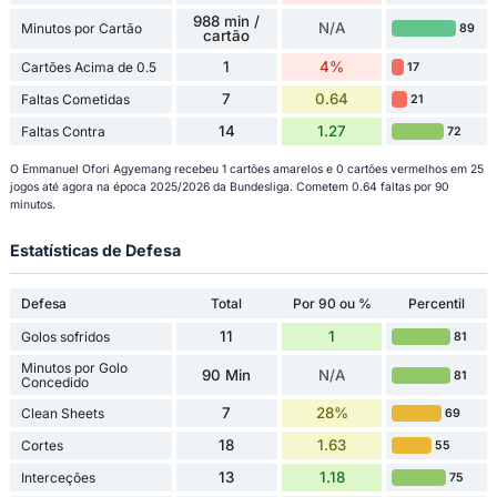
988 min /
N/A
Minutos por Cartão
89
cartão
1
4%
Cartões Acima de 0.5
17
7
0.64
Faltas Cometidas
21
14
1.27
Faltas Contra
72
O Emmanuel Ofori Agyemang recebeu 1 cartões amarelos e 0 cartões vermelhos em 25
jogos até agora na época 2025/2026 da Bundesliga. Cometem 0.64 faltas por 90
minutos.
Estatísticas de Defesa
Defesa
Total
Por 90 ou %
Percentil
11
1
Golos sofridos
81
Minutos por Golo
90 Min
N/A
81
Concedido
7
28%
Clean Sheets
69
18
1.63
Cortes
55
13
1.18
Interceções
75