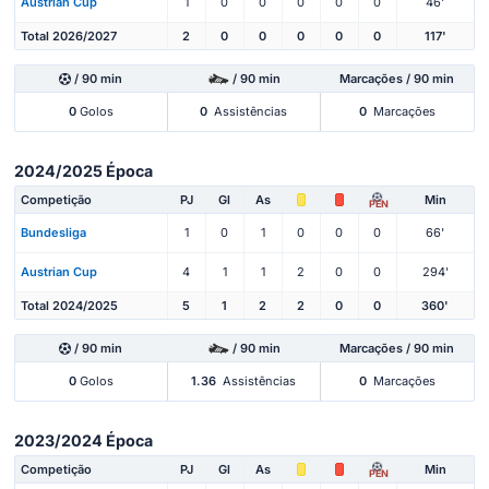
Austrian Cup
1
0
0
0
0
0
46'
Total 2026/2027
2
0
0
0
0
0
117'
/ 90 min
/ 90 min
Marcações / 90 min
0
Golos
0
Assistências
0
Marcações
2024/2025 Época
Competição
PJ
Gl
As
Min
PEN
Bundesliga
1
0
1
0
0
0
66'
Austrian Cup
4
1
1
2
0
0
294'
Total 2024/2025
5
1
2
2
0
0
360'
/ 90 min
/ 90 min
Marcações / 90 min
0
Golos
1.36
Assistências
0
Marcações
2023/2024 Época
Competição
PJ
Gl
As
Min
PEN