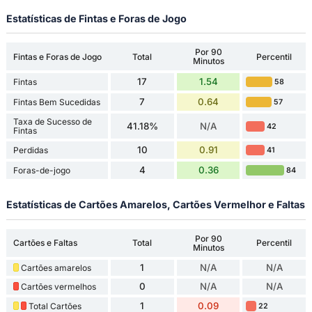
Estatísticas de Fintas e Foras de Jogo
Por 90
Fintas e Foras de Jogo
Total
Percentil
Minutos
17
1.54
Fintas
58
7
0.64
Fintas Bem Sucedidas
57
Taxa de Sucesso de
41.18%
N/A
42
Fintas
10
0.91
Perdidas
41
4
0.36
Foras-de-jogo
84
Estatísticas de Cartões Amarelos, Cartões Vermelhor e Faltas
Por 90
Cartões e Faltas
Total
Percentil
Minutos
1
N/A
N/A
Cartões amarelos
0
N/A
N/A
Cartões vermelhos
1
0.09
Total Cartões
22