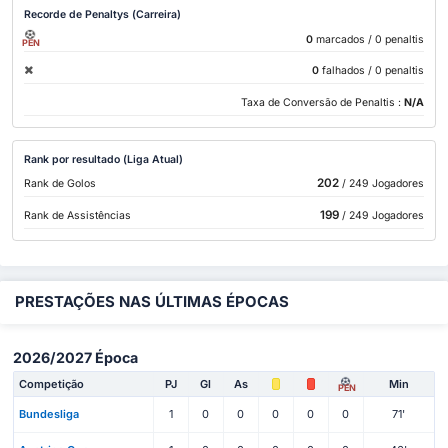
Recorde de Penaltys (Carreira)
0
marcados
/ 0 penaltis
PEN
0
falhados
/ 0 penaltis
Taxa de Conversão de Penaltis :
N/A
Rank por resultado (Liga Atual)
202
Rank de Golos
/ 249 Jogadores
199
Rank de Assistências
/ 249 Jogadores
PRESTAÇÕES NAS ÚLTIMAS ÉPOCAS
2026/2027 Época
Competição
PJ
Gl
As
Min
PEN
Bundesliga
1
0
0
0
0
0
71'