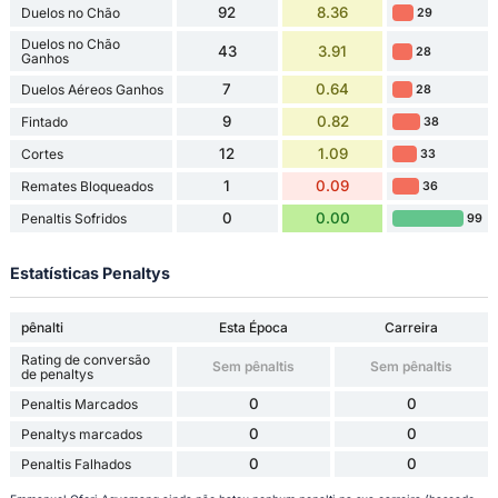
92
8.36
Duelos no Chão
29
Duelos no Chão
43
3.91
28
Ganhos
7
0.64
Duelos Aéreos Ganhos
28
9
0.82
Fintado
38
12
1.09
Cortes
33
1
0.09
Remates Bloqueados
36
0
0.00
Penaltis Sofridos
99
Estatísticas Penaltys
pênalti
Esta Época
Carreira
Rating de conversão
Sem pênaltis
Sem pênaltis
de penaltys
0
0
Penaltis Marcados
0
0
Penaltys marcados
0
0
Penaltis Falhados