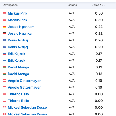
Avançados
Posição
Golos / 90'
Markus Pink
0.50
AVA
Markus Pink
0.50
AVA
Jessic Ngankam
0.22
AVA
Jessic Ngankam
0.22
AVA
Donis Avdijaj
0.20
AVA
Donis Avdijaj
0.20
AVA
Erik Kojzek
0.17
AVA
Erik Kojzek
0.17
AVA
David Atanga
0.13
AVA
David Atanga
0.13
AVA
Angelo Gattermayer
0.10
AVA
Angelo Gattermayer
0.10
AVA
Thierno Ballo
0.00
AVA
Thierno Ballo
0.00
AVA
Mickael Sebedian Dosso
0.00
AVA
Mickael Sebedian Dosso
0.00
AVA