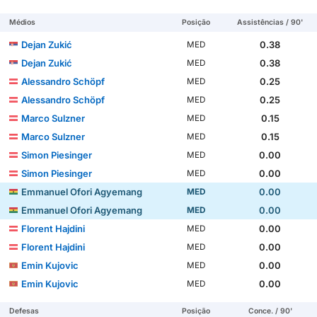
Médios
Posição
Assistências / 90'
Dejan Zukić
0.38
MED
Dejan Zukić
0.38
MED
Alessandro Schöpf
0.25
MED
Alessandro Schöpf
0.25
MED
Marco Sulzner
0.15
MED
Marco Sulzner
0.15
MED
Simon Piesinger
0.00
MED
Simon Piesinger
0.00
MED
Emmanuel Ofori Agyemang
0.00
MED
Emmanuel Ofori Agyemang
0.00
MED
Florent Hajdini
0.00
MED
Florent Hajdini
0.00
MED
Emin Kujovic
0.00
MED
Emin Kujovic
0.00
MED
Defesas
Posição
Conce. / 90'