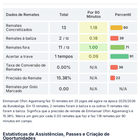
Por 90
Dados de Remates
Total
Percentil
Minutos
Remates
13
1.18
60
Concretizados
2
0.18
Remates à baliza
39
/ 13
11
1.00
Remates fora
71
/ 13
1 tempos
0.09
Acertar a trave
91
Taxa de Conversão de
0.00%
N/A
36
Remates
15.38%
N/A
Precisão do Remate
22
Remates por Golo
0.00
N/A
N/A
Marcado
Emmanuel Ofori Agyemang fez 13 remates em 25 jogos até agora na época 2025/2026
da Bundesliga. Em 13 remates, 2 remates foram à baliza e os outros 11 remates não
foram à baliza. Significa que a precisão de remate de Emmanuel Ofori Agyemang's é
15.38%. Marca um golo por cada 0.00 remates que faz e faz 1.18 remates por 90
minutos em campo.
Estatísticas de Assistências, Passes e Criação de
Oportunidades