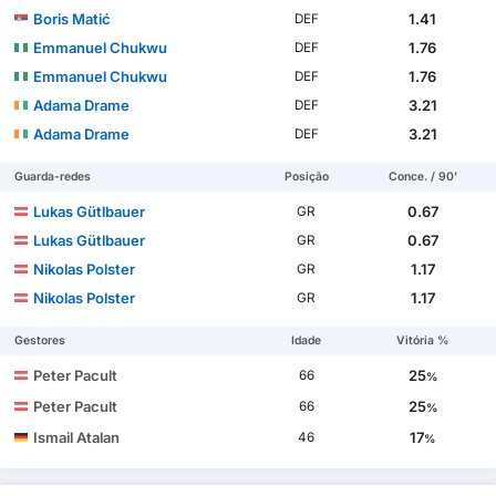
Boris Matić
1.41
DEF
Emmanuel Chukwu
1.76
DEF
Emmanuel Chukwu
1.76
DEF
Adama Drame
3.21
DEF
Adama Drame
3.21
DEF
Guarda-redes
Posição
Conce. / 90'
Lukas Gütlbauer
0.67
GR
Lukas Gütlbauer
0.67
GR
Nikolas Polster
1.17
GR
Nikolas Polster
1.17
GR
Gestores
Idade
Vitória %
Peter Pacult
25
66
%
Peter Pacult
25
66
%
Ismail Atalan
17
46
%