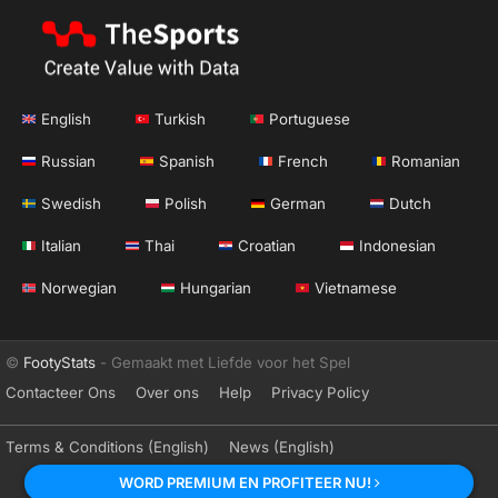
English
Turkish
Portuguese
Russian
Spanish
French
Romanian
Swedish
Polish
German
Dutch
Italian
Thai
Croatian
Indonesian
Norwegian
Hungarian
Vietnamese
©
FootyStats
- Gemaakt met Liefde voor het Spel
Contacteer Ons
Over ons
Help
Privacy Policy
Terms & Conditions (English)
News (English)
WORD PREMIUM EN PROFITEER NU!