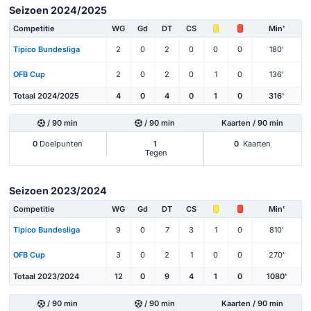
Seizoen 2024/2025
Competitie
WG
Gd
DT
CS
Min'
Tipico Bundesliga
2
0
2
0
0
0
180'
OFB Cup
2
0
2
0
1
0
136'
Totaal 2024/2025
4
0
4
0
1
0
316'
/ 90 min
/ 90 min
Kaarten / 90 min
0
Doelpunten
1
0
Kaarten
Tegen
Seizoen 2023/2024
Competitie
WG
Gd
DT
CS
Min'
Tipico Bundesliga
9
0
7
3
1
0
810'
OFB Cup
3
0
2
1
0
0
270'
Totaal 2023/2024
12
0
9
4
1
0
1080'
/ 90 min
/ 90 min
Kaarten / 90 min