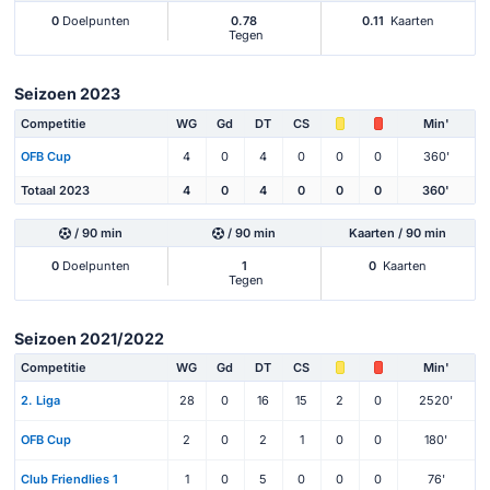
0
Doelpunten
0.78
0.11
Kaarten
Tegen
Seizoen 2023
Competitie
WG
Gd
DT
CS
Min'
OFB Cup
4
0
4
0
0
0
360'
Totaal 2023
4
0
4
0
0
0
360'
/ 90 min
/ 90 min
Kaarten / 90 min
0
Doelpunten
1
0
Kaarten
Tegen
Seizoen 2021/2022
Competitie
WG
Gd
DT
CS
Min'
2. Liga
28
0
16
15
2
0
2520'
OFB Cup
2
0
2
1
0
0
180'
Club Friendlies 1
1
0
5
0
0
0
76'