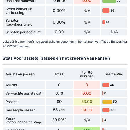
0 keer
0.00
Raak het houtwerk
72
Schot conversie
0.00%
N/A
36
verhouding
Schoten
0.00%
N/A
14
Nauwkeurigheid
0.00
N/A
N/A
Schoten per doelpunt
Lukas Gütlbauer heeft nog geen schoten genomen in het seizoen van Tipico Bundesliga
2025/2026 seizoen.
Stats voor assists, passes en het creëren van kansen
Per 90
Assists en passen
Totaal
Percentiel
minuten
0
0
Assists
35
0.10
0.03
Verwachte assists (xA)
2
99
33.00
Passes
50
58
19.33
Geslaagde passen
36
/ 99
Pass-
58.59%
N/A
4
voltooiingspercentage
0
0.00