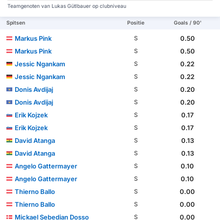
Teamgenoten van Lukas Gütlbauer op clubniveau
Spitsen
Positie
Goals / 90'
Markus Pink
0.50
S
Markus Pink
0.50
S
Jessic Ngankam
0.22
S
Jessic Ngankam
0.22
S
Donis Avdijaj
0.20
S
Donis Avdijaj
0.20
S
Erik Kojzek
0.17
S
Erik Kojzek
0.17
S
David Atanga
0.13
S
David Atanga
0.13
S
Angelo Gattermayer
0.10
S
Angelo Gattermayer
0.10
S
Thierno Ballo
0.00
S
Thierno Ballo
0.00
S
Mickael Sebedian Dosso
0.00
S