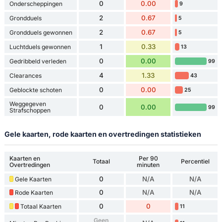
0
0.00
Onderscheppingen
9
2
0.67
Grondduels
5
2
0.67
Grondduels gewonnen
5
1
0.33
Luchtduels gewonnen
13
0
0.00
Gedribbeld verleden
99
4
1.33
Clearances
43
0
0.00
Geblockte schoten
25
Weggegeven
0
0.00
99
Strafschoppen
Gele kaarten, rode kaarten en overtredingen statistieken
Kaarten en
Per 90
Totaal
Percentiel
Overtredingen
minuten
0
N/A
N/A
Gele Kaarten
0
N/A
N/A
Rode Kaarten
0
0
Totaal Kaarten
11
Geen