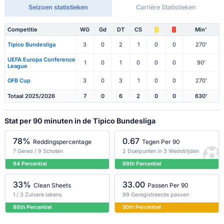
Seizoen statistieken
Carrière Statistieken
Competitie
WG
Gd
DT
CS
Min'
Tipico Bundesliga
3
0
2
1
0
0
270'
UEFA Europa Conference
1
0
1
0
0
0
90'
League
OFB Cup
3
0
3
1
0
0
270'
Totaal 2025/2026
7
0
6
2
0
0
630'
Stat per 90 minuten in de Tipico Bundesliga
78%
0.67
Reddingspercentage
Tegen Per 90
7 Gered / 9 Schoten
2 Doelpunten in 3 Wedstrijden
94 Percentiel
98th Percentiel
33%
33.00
Clean Sheets
Passen Per 90
1 / 3 Zuivere lakens
99 Geregistreerde passen
86th Percentiel
50th Percentiel