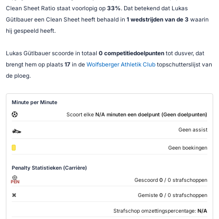
Clean Sheet Ratio staat voorlopig op
33%
. Dat betekend dat Lukas
Gütlbauer een Clean Sheet heeft behaald in
1 wedstrijden van de 3
waarin
hij gespeeld heeft.
Lukas Gütlbauer scoorde in totaal
0 competitiedoelpunten
tot dusver, dat
brengt hem op plaats
17
in de
Wolfsberger Athletik Club
topschutterslijst van
de ploeg.
Minute per Minute
Scoort elke
N/A minuten een doelpunt (Geen doelpunten)
Geen assist
Geen boekingen
Penalty Statistieken (Carrière)
Gescoord
0
/ 0 strafschoppen
PEN
Gemiste
0
/ 0 strafschoppen
Strafschop omzettingspercentage:
N/A