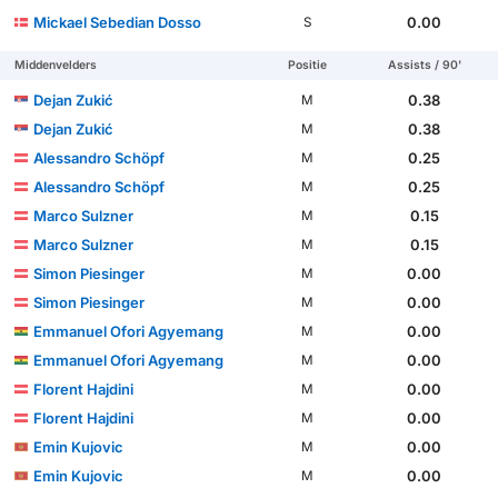
Mickael Sebedian Dosso
0.00
S
Middenvelders
Positie
Assists / 90'
Dejan Zukić
0.38
M
Dejan Zukić
0.38
M
Alessandro Schöpf
0.25
M
Alessandro Schöpf
0.25
M
Marco Sulzner
0.15
M
Marco Sulzner
0.15
M
Simon Piesinger
0.00
M
Simon Piesinger
0.00
M
Emmanuel Ofori Agyemang
0.00
M
Emmanuel Ofori Agyemang
0.00
M
Florent Hajdini
0.00
M
Florent Hajdini
0.00
M
Emin Kujovic
0.00
M
Emin Kujovic
0.00
M