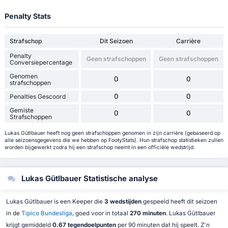
Penalty Stats
Strafschop
Dit Seizoen
Carrière
Penalty
Geen strafschoppen
Geen strafschoppen
Conversiepercentage
Genomen
0
0
strafschoppen
0
0
Penalties Gescoord
Gemiste
0
0
Strafschoppen
Lukas Gütlbauer heeft nog geen strafschoppen genomen in zijn carrière (gebaseerd op
alle seizoensgegevens die we hebben op FootyStats). Hun strafschop statistieken zullen
worden bijgewerkt zodra hij een strafschop neemt in een officiële wedstrijd.
Lukas Gütlbauer Statistische analyse
Lukas Gütlbauer is een Keeper die
3 wedstijden
gespeeld heeft dit seizoen
in de
Tipico Bundesliga
, goed voor in totaal
270 minuten
. Lukas Gütlbauer
krijgt gemiddeld
0.67 tegendoelpunten
per 90 minuten dat hij speelt. Z'n