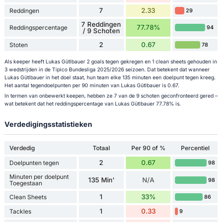
7
2.33
Reddingen
29
7 Reddingen
77.78%
Reddingspercentage
94
/ 9 Schoten
2
0.67
Stoten
78
Als keeper heeft Lukas Gütlbauer 2 goals tegen gekregen en 1 clean sheets gehouden in
3 wedstrijden in de Tipico Bundesliga 2025/2026 seizoen. Dat betekent dat wanneer
Lukas Gütlbauer in het doel staat, hun team elke 135 minuten een doelpunt tegen kreeg.
Het aantal tegendoelpunten per 90 minuten van Lukas Gütlbauer is 0.67.
In termen van onbewerkt keepen, hebben ze 7 van de 9 schoten geconfronteerd gered –
wat betekent dat het reddingspercentage van Lukas Gütlbauer 77.78% is.
Verdedigingsstatistieken
Verdedig
Totaal
Per 90 of %
Percentiel
2
0.67
Doelpunten tegen
98
Minuten per doelpunt
135 Min'
N/A
98
Toegestaan
1
33%
Clean Sheets
86
1
0.33
Tackles
9