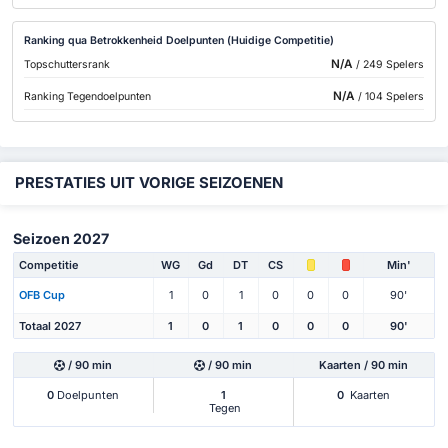
Ranking qua Betrokkenheid Doelpunten (Huidige Competitie)
N/A
Topschuttersrank
/ 249 Spelers
N/A
Ranking Tegendoelpunten
/ 104 Spelers
PRESTATIES UIT VORIGE SEIZOENEN
Seizoen 2027
Competitie
WG
Gd
DT
CS
Min'
OFB Cup
1
0
1
0
0
0
90'
Totaal 2027
1
0
1
0
0
0
90'
/ 90 min
/ 90 min
Kaarten / 90 min
0
Doelpunten
1
0
Kaarten
Tegen