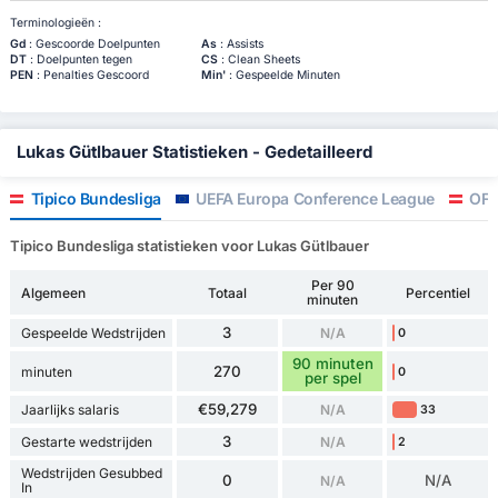
Terminologieën :
Gd
: Gescoorde Doelpunten
As
: Assists
DT
: Doelpunten tegen
CS
: Clean Sheets
PEN
: Penalties Gescoord
Min'
: Gespeelde Minuten
Lukas Gütlbauer Statistieken - Gedetailleerd
Tipico Bundesliga
UEFA Europa Conference League
OFB
Tipico Bundesliga statistieken voor Lukas Gütlbauer
Per 90
Algemeen
Totaal
Percentiel
minuten
3
Gespeelde Wedstrijden
N/A
0
90 minuten
270
minuten
0
per spel
€59,279
Jaarlijks salaris
N/A
33
3
Gestarte wedstrijden
N/A
2
Wedstrijden Gesubbed
0
N/A
N/A
In