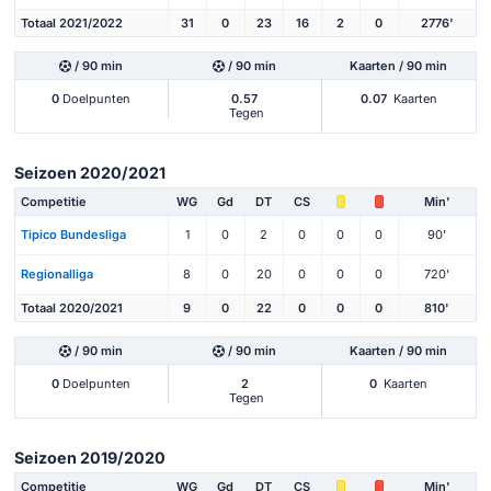
Totaal 2021/2022
31
0
23
16
2
0
2776'
/ 90 min
/ 90 min
Kaarten / 90 min
0
Doelpunten
0.57
0.07
Kaarten
Tegen
Seizoen 2020/2021
Competitie
WG
Gd
DT
CS
Min'
Tipico Bundesliga
1
0
2
0
0
0
90'
Regionalliga
8
0
20
0
0
0
720'
Totaal 2020/2021
9
0
22
0
0
0
810'
/ 90 min
/ 90 min
Kaarten / 90 min
0
Doelpunten
2
0
Kaarten
Tegen
Seizoen 2019/2020
Competitie
WG
Gd
DT
CS
Min'