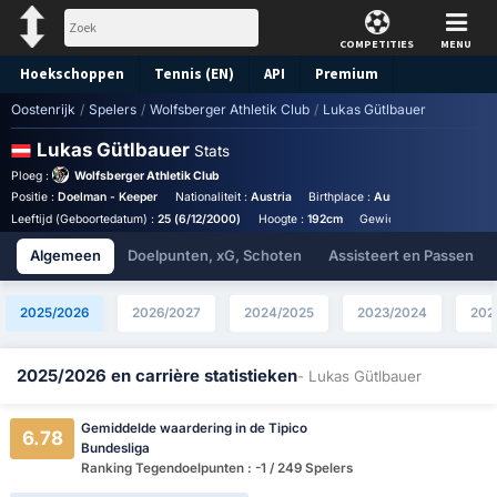
COMPETITIES
MENU
Hoekschoppen
Tennis (EN)
API
Premium
Oostenrijk
/
Spelers
/
Wolfsberger Athletik Club
/
Lukas Gütlbauer
Voorspelling
Lukas Gütlbauer
Stats
Ploeg :
Wolfsberger Athletik Club
Positie :
Doelman - Keeper
Nationaliteit :
Austria
Birthplace :
Austria - Austria
R
Leeftijd (Geboortedatum) :
25 (6/12/2000)
Hoogte :
192cm
Gewicht :
80kg
Jaarli
Algemeen
Doelpunten, xG, Schoten
Assisteert en Passen
2025/2026
2026/2027
2024/2025
2023/2024
202
2025/2026 en carrière statistieken
- Lukas Gütlbauer
Gemiddelde waardering in de Tipico
6.78
Bundesliga
Ranking Tegendoelpunten : -1 / 249 Spelers