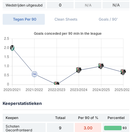
0
N/A
Wedstrijden uitgesubd
N/A
Tegen Per 90
Clean Sheets
Goals / 90'
Keeperstatistieken
Keepen
Totaal
Per 90 of %
Percentiel
Schoten
9
3.00
93
Geconfronteerd