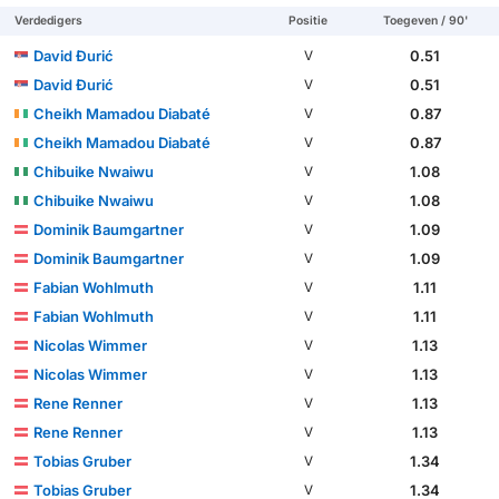
Verdedigers
Positie
Toegeven / 90'
David Đurić
0.51
V
David Đurić
0.51
V
Cheikh Mamadou Diabaté
0.87
V
Cheikh Mamadou Diabaté
0.87
V
Chibuike Nwaiwu
1.08
V
Chibuike Nwaiwu
1.08
V
Dominik Baumgartner
1.09
V
Dominik Baumgartner
1.09
V
Fabian Wohlmuth
1.11
V
Fabian Wohlmuth
1.11
V
Nicolas Wimmer
1.13
V
Nicolas Wimmer
1.13
V
Rene Renner
1.13
V
Rene Renner
1.13
V
Tobias Gruber
1.34
V
Tobias Gruber
1.34
V