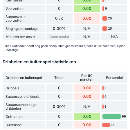
Key passen
5
0
0.00
Voorzetten
9
Succesvolle
0
0.00
25
/ 0
voorzetten
0.00%
N/A
Slagingspercentage
25
N/A
N/A
Minuten per assist
Geen assist
Lukas Gütlbauer heeft nog geen doelpunten geassisteerd tijdens dit seizoen van Tipico
Bundesliga.
Dribbelen en buitenspel statistieken
Per 90
Dribbels en buitenspel
Totaal
Percentiel
minuten
0
0.00
Dribbels
5
0
0.00
Succesvolle dribbels
6
Succespercentage
0.00%
N/A
6
dribbelen
0
0.00
Ontnomen
99
0
0.00
Buitenspel
38