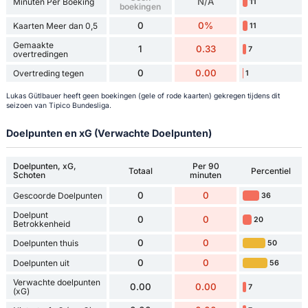
N/A
Minuten Per Boeking
11
boekingen
0
0%
Kaarten Meer dan 0,5
11
Gemaakte
1
0.33
7
overtredingen
0
0.00
Overtreding tegen
1
Lukas Gütlbauer heeft geen boekingen (gele of rode kaarten) gekregen tijdens dit
seizoen van Tipico Bundesliga.
Doelpunten en xG (Verwachte Doelpunten)
Doelpunten, xG,
Per 90
Totaal
Percentiel
Schoten
minuten
0
0
Gescoorde Doelpunten
36
Doelpunt
0
0
20
Betrokkenheid
0
0
Doelpunten thuis
50
0
0
Doelpunten uit
56
Verwachte doelpunten
0.00
0.00
7
(xG)