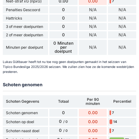
0.00
0.00
Niet-straf xG (npxG)
7
0
N/A
N/A
Penalties Gescoord
0
N/A
N/A
Hattricks
0
N/A
N/A
3 of meer doelpunten
0
N/A
N/A
2 of meer doelpunten
0 Minuten
per
N/A
N/A
Minuten per doelpunt
doelpunt
Lukas Gütlbauer heeft tot nu toe nog geen doelpunten gemaakt in het seizoen van
Tipico Bundesliga 2025/2026 seizoen. We zullen zien hoe ze de komende wedstrijden
presteren.
Schoten genomen
Per 90
Schoten Gegevens
Totaal
Percentiel
minuten
0
0.00
Schoten genomen
7
0
0.00
Schoten op doel
14
/ 0
0
0.00
Schoten naast doel
7
/ 0