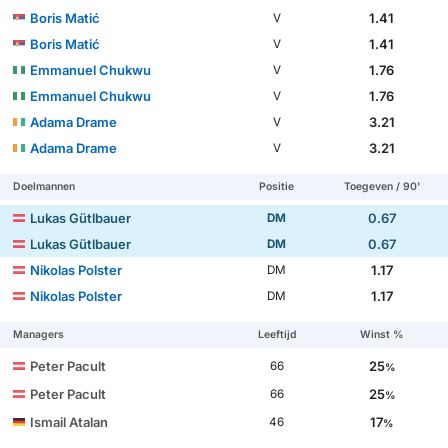
Boris Matić
1.41
V
Boris Matić
1.41
V
Emmanuel Chukwu
1.76
V
Emmanuel Chukwu
1.76
V
Adama Drame
3.21
V
Adama Drame
3.21
V
Doelmannen
Positie
Toegeven / 90'
Lukas Gütlbauer
0.67
DM
Lukas Gütlbauer
0.67
DM
Nikolas Polster
1.17
DM
Nikolas Polster
1.17
DM
Managers
Leeftijd
Winst %
Peter Pacult
25
66
%
Peter Pacult
25
66
%
Ismail Atalan
17
46
%