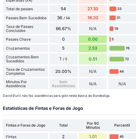
Esperadas (xA)
54
27.30
Total de passes
33
36
18.20
Passes Bem Sucedidos
31
/ 54
Taxa de Passes
66.67%
N/A
19
Concluídos
0
0.00
Passes Chave
5
5
2.53
Cruzamentos
76
Cruzamentos Bem
1
0.51
72
/ 5
Sucedidos
Taxa de Cruzamentos
20.00%
N/A
44
Completos
Minutos Por
Sem
N/A
N/A
Assistência
Assistências
David Đurić não fez assistências para golo nesta época da Bundesliga.
Estatísticas de Fintas e Foras de Jogo
Por 90
Fintas e Foras de Jogo
Total
Percentil
Minutos
2
1.01
Fintas
45