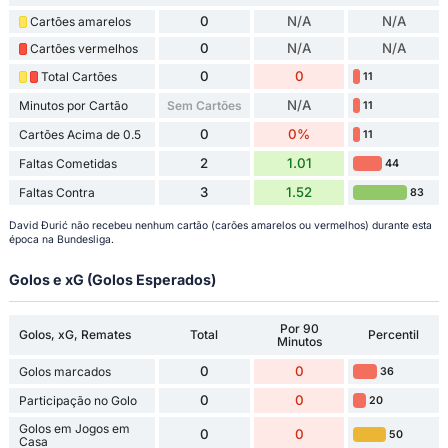
0
N/A
N/A
Cartões amarelos
0
N/A
N/A
Cartões vermelhos
0
0
Total Cartões
11
N/A
Minutos por Cartão
Sem Cartões
11
0
0%
Cartões Acima de 0.5
11
2
1.01
Faltas Cometidas
44
3
1.52
Faltas Contra
83
David Đurić não recebeu nenhum cartão (carões amarelos ou vermelhos) durante esta
época na Bundesliga.
Golos e xG (Golos Esperados)
Por 90
Golos, xG, Remates
Total
Percentil
Minutos
0
0
Golos marcados
36
0
0
Participação no Golo
20
Golos em Jogos em
0
0
50
Casa