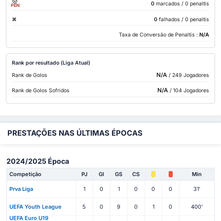
0
marcados
/ 0 penaltis
PEN
0
falhados
/ 0 penaltis
Taxa de Conversão de Penaltis :
N/A
Rank por resultado (Liga Atual)
N/A
Rank de Golos
/ 249 Jogadores
N/A
Rank de Golos Sofridos
/ 104 Jogadores
PRESTAÇÕES NAS ÚLTIMAS ÉPOCAS
2024/2025 Época
Competição
PJ
Gl
GS
CS
Min
Prva Liga
1
0
1
0
0
0
31'
UEFA Youth League
5
0
9
0
1
0
400'
UEFA Euro U19