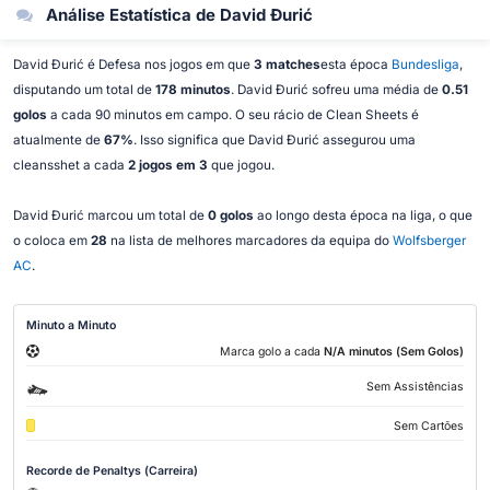
Análise Estatística de David Đurić
David Đurić é Defesa nos jogos em que
3 matches
esta época
Bundesliga
,
disputando um total de
178 minutos
. David Đurić sofreu uma média de
0.51
golos
a cada 90 minutos em campo. O seu rácio de Clean Sheets é
atualmente de
67%
. Isso significa que David Đurić assegurou uma
cleansshet a cada
2 jogos em 3
que jogou.
David Đurić marcou um total de
0 golos
ao longo desta época na liga, o que
o coloca em
28
na lista de melhores marcadores da equipa do
Wolfsberger
AC
.
Minuto a Minuto
Marca golo a cada
N/A minutos (Sem Golos)
Sem Assistências
Sem Cartões
Recorde de Penaltys (Carreira)