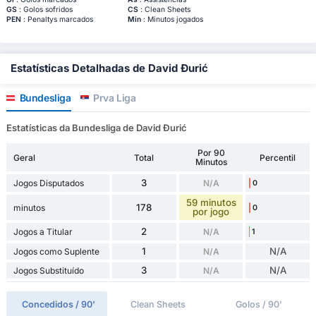
GS
: Golos sofridos
CS
: Clean Sheets
PEN
: Penaltys marcados
Min
: Minutos jogados
Estatísticas Detalhadas de David Đurić
Bundesliga
Prva Liga
Estatísticas da Bundesliga de David Đurić
Por 90
Geral
Total
Percentil
Minutos
3
Jogos Disputados
N/A
0
59 minutos
178
minutos
0
por jogo
2
Jogos a Titular
N/A
1
1
N/A
Jogos como Suplente
N/A
3
N/A
Jogos Substituído
N/A
Concedidos / 90'
Clean Sheets
Golos / 90'