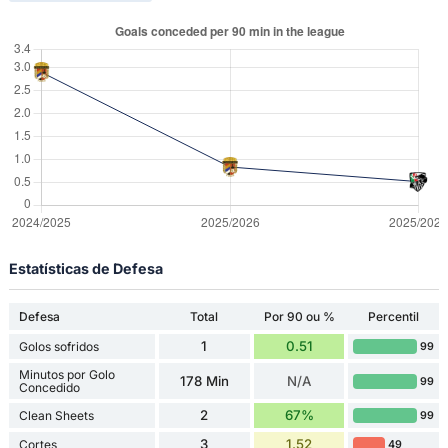
Estatísticas de Defesa
Defesa
Total
Por 90 ou %
Percentil
1
0.51
Golos sofridos
99
Minutos por Golo
178 Min
N/A
99
Concedido
2
67%
Clean Sheets
99
3
1.52
Cortes
49