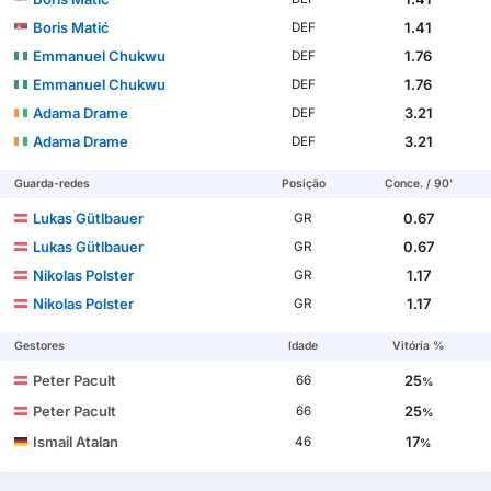
Boris Matić
1.41
DEF
Emmanuel Chukwu
1.76
DEF
Emmanuel Chukwu
1.76
DEF
Adama Drame
3.21
DEF
Adama Drame
3.21
DEF
Guarda-redes
Posição
Conce. / 90'
Lukas Gütlbauer
0.67
GR
Lukas Gütlbauer
0.67
GR
Nikolas Polster
1.17
GR
Nikolas Polster
1.17
GR
Gestores
Idade
Vitória %
Peter Pacult
25
66
%
Peter Pacult
25
66
%
Ismail Atalan
17
46
%