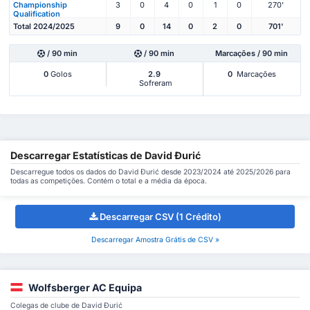
Championship
3
0
4
0
1
0
270'
Qualification
Total 2024/2025
9
0
14
0
2
0
701'
/ 90 min
/ 90 min
Marcações / 90 min
0
Golos
2.9
0
Marcações
Sofreram
Descarregar Estatísticas de David Đurić
Descarregue todos os dados do David Đurić desde 2023/2024 até 2025/2026 para
todas as competições. Contém o total e a média da época.
Descarregar CSV (1 Crédito)
Descarregar Amostra Grátis de CSV »
Wolfsberger AC Equipa
Colegas de clube de David Đurić