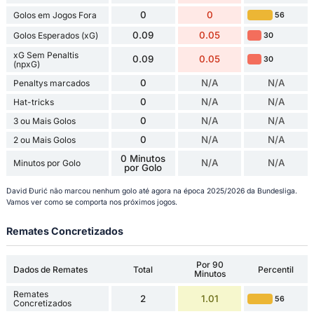
0
0
Golos em Jogos Fora
56
0.09
0.05
Golos Esperados (xG)
30
xG Sem Penaltis
0.09
0.05
30
(npxG)
0
N/A
N/A
Penaltys marcados
0
N/A
N/A
Hat-tricks
0
N/A
N/A
3 ou Mais Golos
0
N/A
N/A
2 ou Mais Golos
0 Minutos
N/A
N/A
Minutos por Golo
por Golo
David Đurić não marcou nenhum golo até agora na época 2025/2026 da Bundesliga.
Vamos ver como se comporta nos próximos jogos.
Remates Concretizados
Por 90
Dados de Remates
Total
Percentil
Minutos
Remates
2
1.01
56
Concretizados