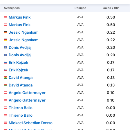
Avançados
Posição
Golos / 90'
Markus Pink
0.50
AVA
Markus Pink
0.50
AVA
Jessic Ngankam
0.22
AVA
Jessic Ngankam
0.22
AVA
Donis Avdijaj
0.20
AVA
Donis Avdijaj
0.20
AVA
Erik Kojzek
0.17
AVA
Erik Kojzek
0.17
AVA
David Atanga
0.13
AVA
David Atanga
0.13
AVA
Angelo Gattermayer
0.10
AVA
Angelo Gattermayer
0.10
AVA
Thierno Ballo
0.00
AVA
Thierno Ballo
0.00
AVA
Mickael Sebedian Dosso
0.00
AVA