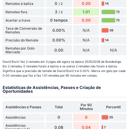
0
0.00
Remates à baliza
14
/ 2
2
1.01
Remates fora
72
/ 2
0 tempos
0.00
Acertar a trave
72
Taxa de Conversão de
0.00%
N/A
36
Remates
0.00%
N/A
Precisão do Remate
14
Remates por Golo
0.00
N/A
N/A
Marcado
David Đurić fez 2 remates em 3 jogos até agora na época 2025/2026 da Bundesliga.
Em 2 remates, 0 remates foram à baliza e os outros 2 remates não foram à baliza.
Significa que a precisão de remate de David Đurić's é 0.00%. Marca um golo por cada
0.00 remates que faz e faz 1.01 remates por 90 minutos em campo.
Estatísticas de Assistências, Passes e Criação de
Oportunidades
Por 90
Assistências e Passes
Total
Percentil
Minutos
0
0
Assistências
35
Assistências
0.08
0.04
7