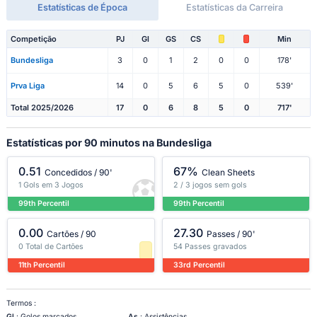
Estatísticas de Época
Estatísticas da Carreira
Competição
PJ
Gl
GS
CS
Min
Bundesliga
3
0
1
2
0
0
178'
Prva Liga
14
0
5
6
5
0
539'
Total 2025/2026
17
0
6
8
5
0
717'
Estatísticas por 90 minutos na Bundesliga
0.51
67%
Concedidos / 90'
Clean Sheets
1 Gols em 3 Jogos
2 / 3 jogos sem gols
99th Percentil
99th Percentil
0.00
27.30
Cartões / 90
Passes / 90'
0 Total de Cartões
54 Passes gravados
11th Percentil
33rd Percentil
Termos :
Gl
: Golos marcados
As
: Assistências