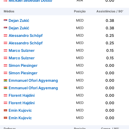
Mickael Sebedian Dosso
0.00
AVA
Médios
Posição
Assistências / 90'
Dejan Zukić
0.38
MED
Dejan Zukić
0.38
MED
Alessandro Schöpf
0.25
MED
Alessandro Schöpf
0.25
MED
Marco Sulzner
0.15
MED
Marco Sulzner
0.15
MED
Simon Piesinger
0.00
MED
Simon Piesinger
0.00
MED
Emmanuel Ofori Agyemang
0.00
MED
Emmanuel Ofori Agyemang
0.00
MED
Florent Hajdini
0.00
MED
Florent Hajdini
0.00
MED
Emin Kujovic
0.00
MED
Emin Kujovic
0.00
MED
Defesas
Posição
Conce. / 90'