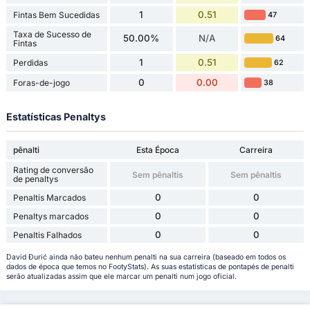
1
0.51
Fintas Bem Sucedidas
47
Taxa de Sucesso de
50.00%
N/A
64
Fintas
1
0.51
Perdidas
62
0
0.00
Foras-de-jogo
38
Estatísticas Penaltys
pênalti
Esta Época
Carreira
Rating de conversão
Sem pênaltis
Sem pênaltis
de penaltys
0
0
Penaltis Marcados
0
0
Penaltys marcados
0
0
Penaltis Falhados
David Đurić ainda não bateu nenhum penalti na sua carreira (baseado em todos os
dados de época que temos no FootyStats). As suas estatísticas de pontapés de penalti
serão atualizadas assim que ele marcar um penalti num jogo oficial.