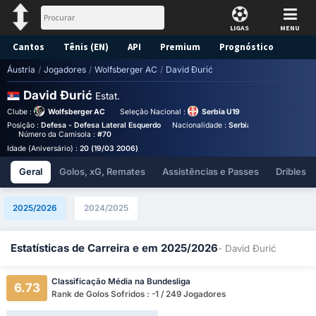
LIGAS
MENU
Cantos
Tênis (EN)
API
Premium
Prognóstico
Áustria
/
Jogadores
/
Wolfsberger AC
/
David Đurić
David Đurić
Estat.
Clube :
Wolfsberger AC
Seleção Nacional :
Serbia U19
Posição :
Defesa - Defesa Lateral Esquerdo
Nacionalidade :
Serbia
Birthplace :
Ser
Número da Camisola :
#70
Idade (Aniversário) :
20 (19/03 2006)
Geral
Golos, xG, Remates
Assistências e Passes
Dribles
2025/2026
2024/2025
Estatísticas de Carreira e em 2025/2026
- David Đurić
Classificação Média na Bundesliga
6.73
Rank de Golos Sofridos : -1 / 249 Jogadores