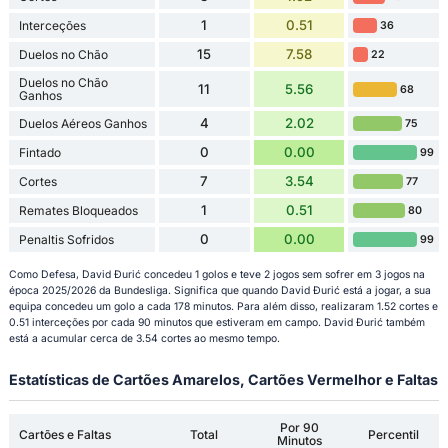
1
0.51
Interceções
36
15
7.58
Duelos no Chão
22
Duelos no Chão
11
5.56
68
Ganhos
4
2.02
Duelos Aéreos Ganhos
75
0
0.00
Fintado
99
7
3.54
Cortes
77
1
0.51
Remates Bloqueados
80
0
0.00
Penaltis Sofridos
99
Como Defesa, David Đurić concedeu 1 golos e teve 2 jogos sem sofrer em 3 jogos na
época 2025/2026 da Bundesliga. Significa que quando David Đurić está a jogar, a sua
equipa concedeu um golo a cada 178 minutos. Para além disso, realizaram 1.52 cortes e
0.51 interceções por cada 90 minutos que estiveram em campo. David Đurić também
está a acumular cerca de 3.54 cortes ao mesmo tempo.
Estatísticas de Cartões Amarelos, Cartões Vermelhor e Faltas
Por 90
Cartões e Faltas
Total
Percentil
Minutos