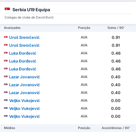
Serbia U19 Equipa
Colegas de clube de David Đurić
Avançados
Posição
Golos / 90'
Uroš Sremčević
0.91
AVA
Uroš Sremčević
0.91
AVA
Luka Đorđević
0.46
AVA
Luka Đorđević
0.46
AVA
Luka Đorđević
0.46
AVA
Lazar Jovanović
0.40
AVA
Lazar Jovanović
0.40
AVA
Lazar Jovanović
0.40
AVA
Veljko Vukojević
0.00
AVA
Veljko Vukojević
0.00
AVA
Veljko Vukojević
0.00
AVA
Médios
Posição
Assistências / 90'