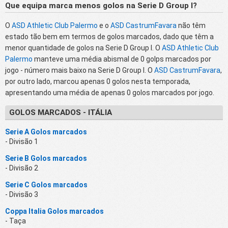
Que equipa marca menos golos na Serie D Group I?
O
ASD Athletic Club Palermo
e o
ASD CastrumFavara
não têm
estado tão bem em termos de golos marcados, dado que têm a
menor quantidade de golos na Serie D Group I. O
ASD Athletic Club
Palermo
manteve uma média abismal de 0 golps marcados por
jogo - número mais baixo na Serie D Group I. O
ASD CastrumFavara
,
por outro lado, marcou apenas 0 golos nesta temporada,
apresentando uma média de apenas 0 golos marcados por jogo.
GOLOS MARCADOS - ITÁLIA
Serie A Golos marcados
- Divisão 1
Serie B Golos marcados
- Divisão 2
Serie C Golos marcados
- Divisão 3
Coppa Italia Golos marcados
- Taça