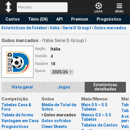
LIGAS
MENU
Cantos
Tênis (EN)
API
Premium
Prognóstico
Estatísticas de Futebol
›
Itália
›
Serie D Group I
›
Golos marcados
Golos marcados
- Itália Serie D Group I
Nação
Itália
Divisão
4
Equipas
18
Época
2025/26
Estatísticas
Vista geral
Jogos
detalhadas
Competição
Golos
Mais/Menos
Mai
Tabelas Casa &
Média de Total de
Mais 0.5 ~ 5.5
Tabe
Fora
Golos
Tabelas
Tabe
Tabela de forma
Golos marcados
Menos 0.5 ~ 5.5
A ve
Tabelas
Vantagem em Casa
Golos sofridos
perd
Tebalas de Cantos
Prognósticos
Clean Sheets
Valo