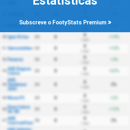
Estatísticas
0
Gela
34
0
+21%
7
/ jogo
0
Gelbison
34
0
+5%
8
/ jogo
Subscreve o FootyStats Premium
0
Milazzo
34
0
+30%
9
/ jogo
0
Igea Virtus
34
0
+19%
10
/ jogo
0
Sancataldese
34
0
+10%
11
/ jogo
0
Paternò
34
0
+4%
12
/ jogo
ASD Ragusa
0
34
0
+65%
13
Calcio
/ jogo
ASD
0
Sambiase
34
0
0%
14
/ jogo
2023
0
Nissa FC
34
0
+2%
15
/ jogo
Enna Calcio
0
34
0
+12%
16
SC SD
/ jogo
ASD
0
34
0
0%
17
CastrumFavara
/ jogo
ASD Athletic