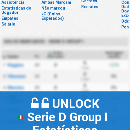
Cartões
Assistência
Ambas Marcam
Conj
Remates
Dad
Estatísticas do
Não marcou
Dow
Jogador
xG (Golos
Exce
Empates
Esperados)
Odd
Salário
Pon
GOLOS MARCADOS - SERIE D GROUP I
Golos
Vantagem
Equipa
PJ
marcados
caseira
#
0
Reggina
34
0
+23%
1
/ jogo
0
Vibonese
34
0
0%
2
/ jogo
0
Messina
34
0
0%
3
/ jogo
Vigor
0
34
0
+31%
UNLOCK
4
Lamezia
/ jogo
0
Savoia
34
0
+2%
5
Serie D Group I
/ jogo
0
Acireale
34
0
+8%
6
/ jogo