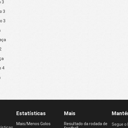
o 3
o 3
ão 3
a
aça
2
ça
o 4
a
Estatísticas
Mais
Mantém
Mais/Menos Golos
Resultado da rodada de
Segue o 
ísticas
football