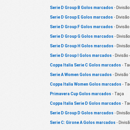
Serie D Group B Golos marcados
- Divisão
Serie D Group E Golos marcados
- Divisão
Serie D Group F Golos marcados
- Divisão
Serie D Group G Golos marcados
- Divisão
Serie D Group H Golos marcados
- Divisão
Serie D Group I Golos marcados
- Divisão 
Coppa Italia Serie C Golos marcados
- Ta
Serie A Women Golos marcados
- Divisão 
Coppa Italia Women Golos marcados
- Ta
Primavera Cup Golos marcados
- Taça
Coppa Italia Serie D Golos marcados
- Ta
Serie D Group D Golos marcados
- Divisão
Serie C: Girone A Golos marcados
- Divisã