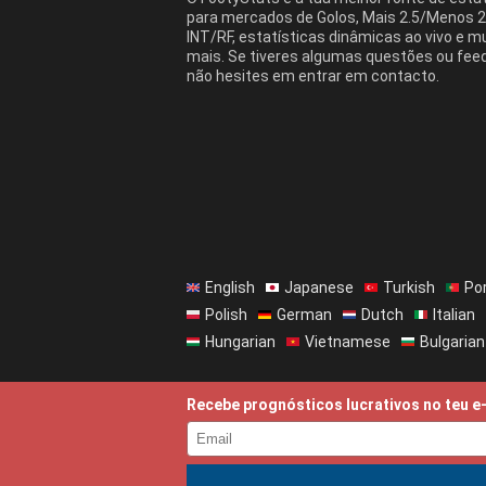
para mercados de Golos, Mais 2.5/Menos 2
INT/RF, estatísticas dinâmicas ao vivo e m
mais. Se tiveres algumas questões ou fee
não hesites em entrar em contacto.
English
Japanese
Turkish
Po
Polish
German
Dutch
Italian
Hungarian
Vietnamese
Bulgarian
Recebe prognósticos lucrativos no teu e-
©
FootyStats
- Construído com amor pelo 