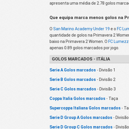
apresenta uma média de 2.78 golos marcad
Que equipa marca menos golos na P
O
San Marino Academy Under 19
e o
FC Lu
quantidade de golos na Primavera 2 Wome
baixo na Primavera 2 Women. O
FC Lumezz
apenas 0.89 golos marcados por jogo.
GOLOS MARCADOS - ITÁLIA
Serie A Golos marcados
- Divisão 1
Serie B Golos marcados
- Divisão 2
Serie C Golos marcados
- Divisão 3
Coppa Italia Golos marcados
- Taça
Supercoppa Italiana Golos marcados
- T
Serie D Group A Golos marcados
- Divisão
Serie D Group C Golos marcados
- Divisão