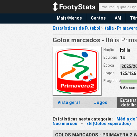
Mais/Menos
Cantos
AM
Tên
Estatísticas de Futebol
›
Itália
›
Primaver
Golos marcados
- Itália Pri
Nação
Itália
Equipas
14
Época
2025/
Jogos
125/126
Progresso
99%
comp
Estatíst
Vista geral
Jogos
detalh
Estatísticas nesta categoria :
Média de 
Não marcou
-
xG (Golos Esperados)
GOLOS MARCADOS - PRIMAVERA 2 