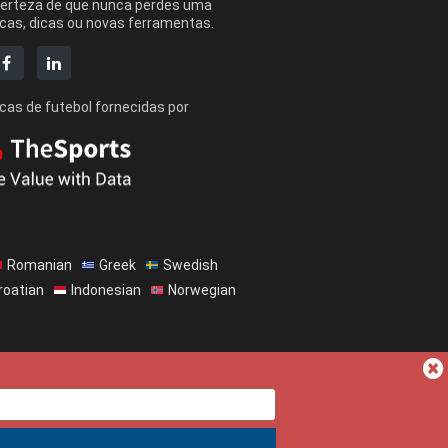
certeza de que nunca perdes uma
icas, dicas ou novas ferramentas.
icas de futebol fornecidas por
Romanian
Greek
Swedish
roatian
Indonesian
Norwegian
s
Sobre
Ajuda
Política de Privacidade
ms & Conditions (English)
News (English)