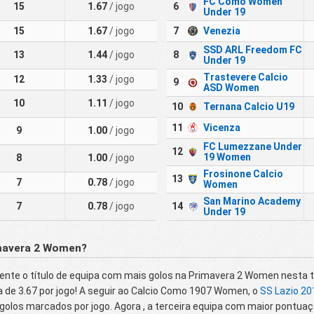
FC Como Women
15
1.67
/ jogo
6
Under 19
15
1.67
/ jogo
7
Venezia
SSD ARL Freedom FC
13
1.44
/ jogo
8
Under 19
Trastevere Calcio
12
1.33
/ jogo
9
ASD Women
10
1.11
/ jogo
10
Ternana Calcio U19
11
Vicenza
9
1.00
/ jogo
FC Lumezzane Under
12
19 Women
8
1.00
/ jogo
Frosinone Calcio
13
7
0.78
/ jogo
Women
San Marino Academy
7
0.78
/ jogo
14
Under 19
imavera 2 Women?
nte o título de equipa com mais golos na Primavera 2 Women nesta 
 de 3.67 por jogo! A seguir ao Calcio Como 1907 Women, o
SS Lazio 20
los marcados por jogo. Agora , a terceira equipa com maior pontuaçã