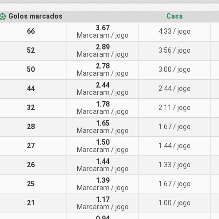
Golos marcados
Casa
3.67
66
4.33
/ jogo
Marcaram
/ jogo
2.89
52
3.56
/ jogo
Marcaram
/ jogo
2.78
50
3.00
/ jogo
Marcaram
/ jogo
2.44
44
2.44
/ jogo
Marcaram
/ jogo
1.78
32
2.11
/ jogo
Marcaram
/ jogo
1.65
28
1.67
/ jogo
Marcaram
/ jogo
1.50
27
1.44
/ jogo
Marcaram
/ jogo
1.44
26
1.33
/ jogo
Marcaram
/ jogo
1.39
25
1.67
/ jogo
Marcaram
/ jogo
1.17
21
1.00
/ jogo
Marcaram
/ jogo
0.94