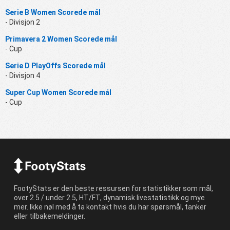
Serie B Women Scorede mål
- Divisjon 2
Primavera 2 Women Scorede mål
- Cup
Serie D PlayOffs Scorede mål
- Divisjon 4
Super Cup Women Scorede mål
- Cup
FootyStats er den beste ressursen for statistikker som mål,
over 2.5 / under 2.5, HT/FT, dynamisk livestatistikk og mye
mer. Ikke nøl med å ta kontakt hvis du har spørsmål, tanker
eller tilbakemeldinger.