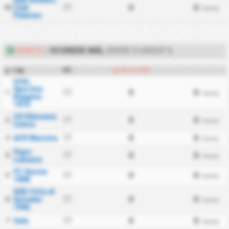
ASD Athletic
Club
17
0
0
18
/ kamp
Palermo
BORTE
/
SCOREDE MÅL
(SERIE D GROUP I)
Lag
KS
Bortemål
#
Urbs
Sportiva
17
0
0
1
/ kamp
Reggina
1914
US Vibonese
17
0
0
2
/ kamp
Calcio
ACR Messina
17
0
0
3
/ kamp
Vigor
17
0
0
4
/ kamp
Lamezia
FC Savoia
17
0
0
5
/ kamp
1908
ASD Citta di
Acireale
17
0
0
6
/ kamp
1946
Gela
17
0
0
7
/ kamp