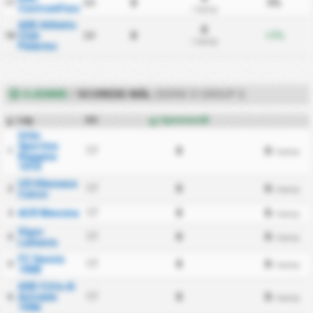
34
0
0%
17
CastrumFavara
/ kamp
ASD Athletic
0
Club
34
0
+5%
18
/ kamp
Palermo
HJEMME
/
SCOREDE MÅL
(SERIE D GROUP I)
Lag
KS
Hjemmemål
#
Urbs
Sportiva
17
0
0
1
/ kamp
Reggina
1914
US Vibonese
17
0
0
2
/ kamp
Calcio
ACR Messina
17
0
0
3
/ kamp
Vigor
17
0
0
4
/ kamp
Lamezia
FC Savoia
17
0
0
5
/ kamp
1908
ASD Citta di
Acireale
17
0
0
6
/ kamp
1946