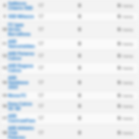
Gelbison
17
0
0
8
/ kamp
Cilento SSD
SSD Milazzo
17
0
0
9
/ kamp
FC Igea
Virtus
17
0
0
10
/ kamp
Barcellona
ASD
17
0
0
11
/ kamp
Sancataldese
ASD Paterno
17
0
0
12
/ kamp
Calcio
ASD Ragusa
17
0
0
13
/ kamp
Calcio
ASD
Sambiase
17
0
0
14
/ kamp
2023
Nissa FC
17
0
0
15
/ kamp
Enna Calcio
17
0
0
16
/ kamp
SC SD
ASD
17
0
0
17
/ kamp
CastrumFavara
ASD Athletic
Club
17
0
0
18
/ kamp
Palermo