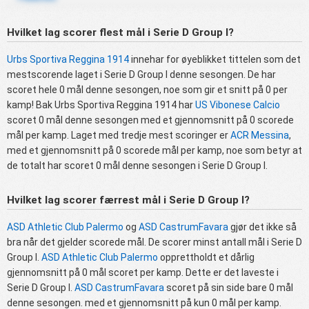
Hvilket lag scorer flest mål i Serie D Group I?
Urbs Sportiva Reggina 1914
innehar for øyeblikket tittelen som det
mestscorende laget i Serie D Group I denne sesongen. De har
scoret hele 0 mål denne sesongen, noe som gir et snitt på 0 per
kamp! Bak Urbs Sportiva Reggina 1914 har
US Vibonese Calcio
scoret 0 mål denne sesongen med et gjennomsnitt på 0 scorede
mål per kamp. Laget med tredje mest scoringer er
ACR Messina
,
med et gjennomsnitt på 0 scorede mål per kamp, noe som betyr at
de totalt har scoret 0 mål denne sesongen i Serie D Group I.
Hvilket lag scorer færrest mål i Serie D Group I?
ASD Athletic Club Palermo
og
ASD CastrumFavara
gjør det ikke så
bra når det gjelder scorede mål. De scorer minst antall mål i Serie D
Group I.
ASD Athletic Club Palermo
opprettholdt et dårlig
gjennomsnitt på 0 mål scoret per kamp. Dette er det laveste i
Serie D Group I.
ASD CastrumFavara
scoret på sin side bare 0 mål
denne sesongen. med et gjennomsnitt på kun 0 mål per kamp.