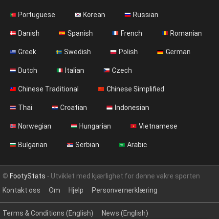
Portuguese
Korean
Russian
Danish
Spanish
French
Romanian
Greek
Swedish
Polish
German
Dutch
Italian
Czech
Chinese Traditional
Chinese Simplified
Thai
Croatian
Indonesian
Norwegian
Hungarian
Vietnamese
Bulgarian
Serbian
Arabic
©
FootyStats
- Utviklet med kjærlighet for denne vakre sporten
Kontakt oss
Om
Hjelp
Personvernerklæring
Terms & Conditions (English)
News (English)