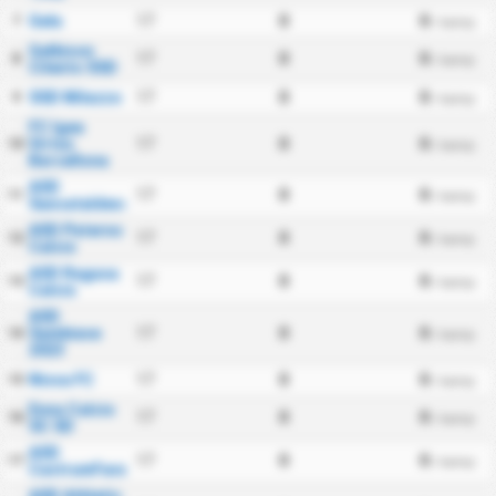
Gela
17
0
0
7
/ kamp
Gelbison
17
0
0
8
/ kamp
Cilento SSD
SSD Milazzo
17
0
0
9
/ kamp
FC Igea
Virtus
17
0
0
10
/ kamp
Barcellona
ASD
17
0
0
11
/ kamp
Sancataldese
ASD Paterno
17
0
0
12
/ kamp
Calcio
ASD Ragusa
17
0
0
13
/ kamp
Calcio
ASD
Sambiase
17
0
0
14
/ kamp
2023
Nissa FC
17
0
0
15
/ kamp
Enna Calcio
17
0
0
16
/ kamp
SC SD
ASD
17
0
0
17
/ kamp
CastrumFavara