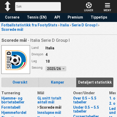
LIGAER
MENY
Cornere
Tennis (EN)
API
Premium
Tippetips
Fotballstatistikk fra FootyStats
›
Italia
›
Serie D Group I
›
Scorede mål
Scorede mål
- Italia Serie D Group I
Land
Italia
Divisjon
4
Lag
18
Sesong
2025/26
Oversikt
Kamper
Detaljert statistikk
Turnering
Mål
Over/Under
Mer
Hjemme- og
Gj.snitt totalt
Over 0.5 ~ 5.5
1. o
bortetabeller
antall mål
tabeller
2. o
Formtabell
Scorede mål
Under 0.5 ~ 5.5
Lede
tabeller
Hjemmefordel
Innslupne mål
unde
Cornertabeller