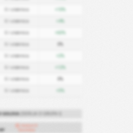
0
/ utakmica
+10%
0
/ utakmica
+4%
0
/ utakmica
+65%
0
/ utakmica
0%
0
/ utakmica
+2%
0
/ utakmica
+12%
0
/ utakmica
0%
0
/ utakmica
+5%
O GOLOVA
(SERIJA D GRUPA I)
Golovi U
MP
Gostima