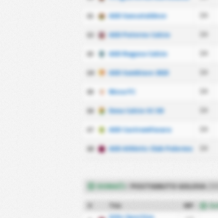
11
ASD Sancataldese
34
12
ASD Paterno Calcio
34
13
ASD Ragusa Calcio
34
14
ASD Sambiase 2023
34
15
Nissa FC
34
16
Enna Calcio SC SD
34
17
ASD CastrumFavara
34
18
ASD Athletic Club Palermo
34
DOMAĆI
POSTIGNUTO GOLOVA
/
(SE
#
Tim
MP
Go
Urbs Sportiva