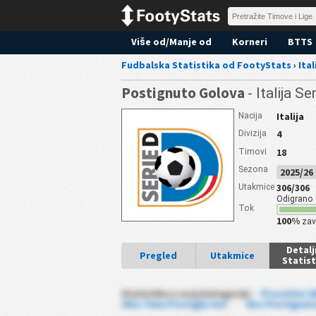
Više od/Manje od
Korneri
BTTS
Fudbalska Statistika od FootyStats
›
Ital
Postignuto Golova
- Italija Se
Italija
Nacija
4
Divizija
18
Timovi
Sezona
2025/2
306/306
Utakmice
Odigrano
Tok
100%
zav
Detalj
Pregled
Utakmice
Statist
Statistika u ovoj kategoriji :
Prosečno U
Oba Tima Postigla Gol
-
Bez Postignut