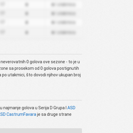
0
0
17
/ utakmica
0
0
17
/ utakmica
0
0
17
/ utakmica
0
0
17
/ utakmica
u neverovatnih 0 golova ove sezone - to je u
zone sa prosekom od 0 golova postignutih
 po utakmici, što dovodi njihov ukupan broj
u najmanje golova u Serija D Grupa I
ASD
SD CastrumFavara
je sa druge strane