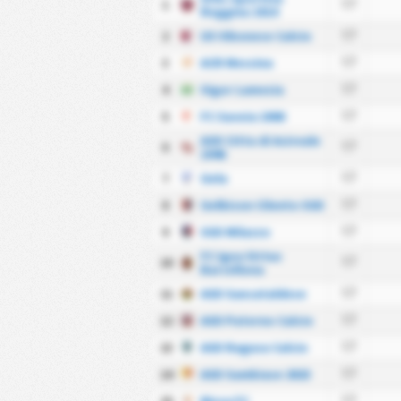
1
17
Reggina 1914
2
US Vibonese Calcio
17
3
ACR Messina
17
4
Vigor Lamezia
17
5
FC Savoia 1908
17
ASD Citta di Acireale
6
17
1946
7
Gela
17
8
Gelbison Cilento SSD
17
9
SSD Milazzo
17
FC Igea Virtus
10
17
Barcellona
11
ASD Sancataldese
17
12
ASD Paterno Calcio
17
13
ASD Ragusa Calcio
17
14
ASD Sambiase 2023
17