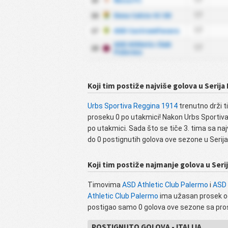
15
Nissa FC
17
16
Enna Calcio SC SD
17
17
ASD CastrumFavara
17
ASD Athletic Club
18
17
Palermo
Koji tim postiže najviše golova u Serija 
Urbs Sportiva Reggina 1914
trenutno drži ti
proseku 0 po utakmici! Nakon Urbs Sportiv
po utakmici. Sada što se tiče 3. tima sa na
do 0 postignutih golova ove sezone u Serija 
Koji tim postiže najmanje golova u Serij
Timovima
ASD Athletic Club Palermo
i
ASD
Athletic Club Palermo
ima užasan prosek od 
postigao samo 0 golova ove sezone sa pro
POSTIGNUTO GOLOVA - ITALIJA