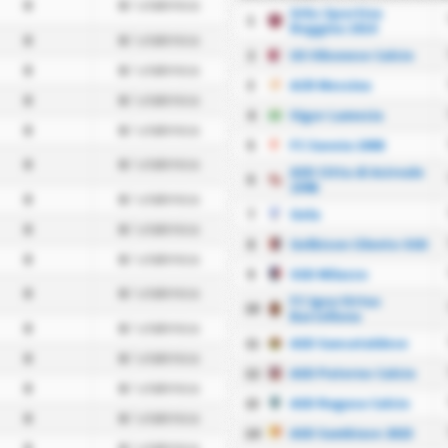
0
0
/ utakmica
Urbs Sportiva
1
Reggina 1914
0
0
/ utakmica
2
US Vibonese Calcio
0
0
/ utakmica
3
ACR Messina
0
0
/ utakmica
4
Vigor Lamezia
0
0
/ utakmica
5
FC Savoia 1908
0
0
/ utakmica
ASD Citta di Acireale
6
1946
0
0
/ utakmica
7
Gela
0
0
/ utakmica
8
Gelbison Cilento SSD
0
0
/ utakmica
9
SSD Milazzo
0
0
/ utakmica
FC Igea Virtus
10
Barcellona
0
0
/ utakmica
11
ASD Sancataldese
0
0
/ utakmica
12
ASD Paterno Calcio
0
0
/ utakmica
13
ASD Ragusa Calcio
0
0
/ utakmica
14
ASD Sambiase 2023