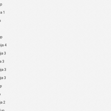
up
ja 1
p
up
ija 4
ija 3
ja 3
ija 3
ija 3
up
p
ja 2
Kup