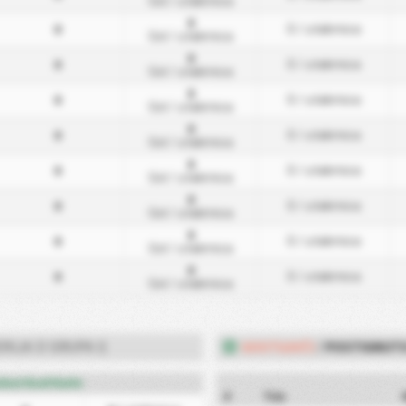
Gol
/ utakmica
0
0
0
/ utakmica
Gol
/ utakmica
0
0
0
/ utakmica
Gol
/ utakmica
0
0
0
/ utakmica
Gol
/ utakmica
0
0
0
/ utakmica
Gol
/ utakmica
0
0
0
/ utakmica
Gol
/ utakmica
0
0
0
/ utakmica
Gol
/ utakmica
0
0
0
/ utakmica
Gol
/ utakmica
0
0
0
/ utakmica
Gol
/ utakmica
GOSTUJUĆI
POSTIGNUT
RIJA D GRUPA I)
/
lovi Kod Kuće
#
Tim