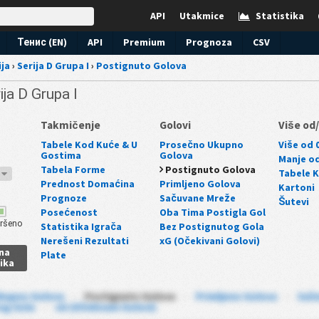
API
Utakmice
Statistika
Тенис (EN)
API
Premium
Prognoza
CSV
ija
›
Serija D Grupa I
›
Postignuto Golova
rija D Grupa I
Takmičenje
Golovi
Više od
Tabele Kod Kuće & U
Prosečno Ukupno
Više od 0
Gostima
Golova
Manje od
Tabela Forme
Postignuto Golova
Tabele 
6
Prednost Domaćina
Primljeno Golova
Kartoni
Prognoze
Sačuvane Mreže
Šutevi
Posećenost
Oba Tima Postigla Gol
ršeno
Statistika Igrača
Bez Postignutog Gola
Nerešeni Rezultati
xG (Očekivani Golovi)
na
Plate
ika
kupno Golova
-
Postignuto Golova
-
Primljeno Golova
-
Sač
og Gola
-
xG (Očekivani Golovi)