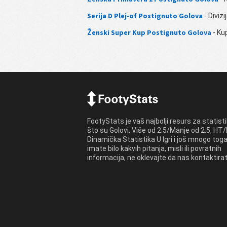
Serija D Plej-of Postignuto Golova
- Divizi
Ženski Super Kup Postignuto Golova
- Ku
FootyStats je vaš najbolji resurs za statist
što su Golovi, Više od 2.5/Manje od 2.5, HT/
Dinamička Statistika U Igri i još mnogo toga
imate bilo kakvih pitanja, misli ili povratnih
informacija, ne oklevajte da nas kontaktirat