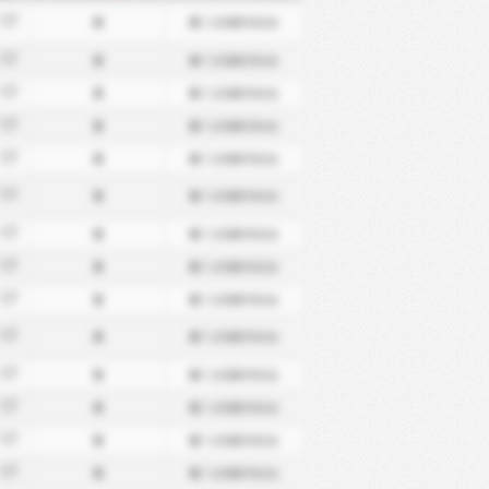
0
0
17
/ utakmica
0
0
17
/ utakmica
0
0
17
/ utakmica
0
0
17
/ utakmica
0
0
17
/ utakmica
0
0
17
/ utakmica
0
0
17
/ utakmica
0
0
17
/ utakmica
0
0
17
/ utakmica
0
0
17
/ utakmica
0
0
17
/ utakmica
0
0
17
/ utakmica
0
0
17
/ utakmica
0
0
17
/ utakmica