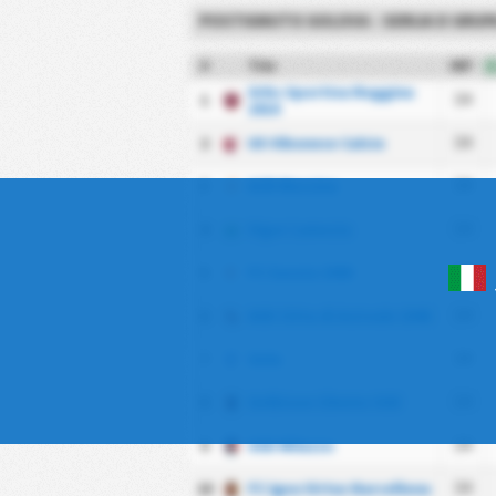
POSTIGNUTO GOLOVA - SERIJA D GRUPA
#
Tim
MP
Urbs Sportiva Reggina
1
34
1914
2
US Vibonese Calcio
34
3
ACR Messina
34
4
Vigor Lamezia
34
5
FC Savoia 1908
34
6
ASD Citta di Acireale 1946
34
7
Gela
34
8
Gelbison Cilento SSD
34
9
SSD Milazzo
34
10
FC Igea Virtus Barcellona
34