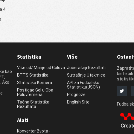
ja 4
p
Statistika
Više
Ostani
Više od/ Manje od Golova
Jučerašnji Rezultati
Zapratit
ike kao
biste bil
BTTS Statistika
Sutrašnje Utakmice
FT,
statistiku
. Ako
Statistika Kornera
API za Fudbalsku
Statistiku(JSON)
Postigao Gol u Oba
e.
Poluvremena
Prognoze
Tačna Statistika
English Site
Fudbalsk
Rezultata
Alati
Konverter Bvota -