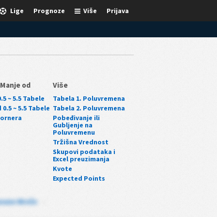
Lige
Prognoze
Više
Prijava
/Manje od
Više
.5 ~ 5.5 Tabele
Tabela 1. Poluvremena
 0.5 ~ 5.5 Tabele
Tabela 2. Poluvremena
Kornera
Pobeđivanje ili
Gubljenje na
Poluvremenu
Tržišna Vrednost
Skupovi podataka i
Excel preuzimanja
Kvote
Expected Points
uvane Mreže
-