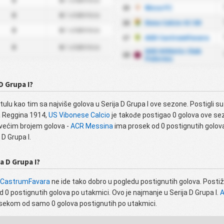
0
0
/ utakmica
15
Nissa FC
0
0
/ utakmica
16
Enna Calcio SC SD
0
0
/ utakmica
17
ASD CastrumFavara
0
0
/ utakmica
ASD Athletic Club
18
Palermo
D Grupa I?
tulu kao tim sa najviše golova u Serija D Grupa I ove sezone. Postigli s
a Reggina 1914,
US Vibonese Calcio
je takođe postigao 0 golova ove se
jvećim brojem golova -
ACR Messina
ima prosek od 0 postignutih golova
D Grupa I.
a D Grupa I?
 CastrumFavara
ne ide tako dobro u pogledu postignutih golova. Postiž
0 postignutih golova po utakmici. Ovo je najmanje u Serija D Grupa I.
A
sekom od samo 0 golova postignutih po utakmici.