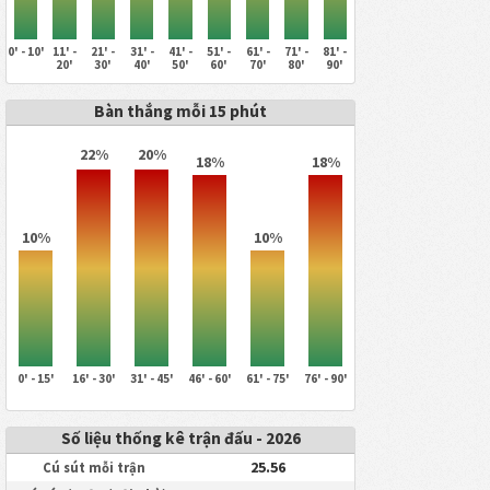
0' - 10'
11' -
21' -
31' -
41' -
51' -
61' -
71' -
81' -
20'
30'
40'
50'
60'
70'
80'
90'
Bàn thắng mỗi 15 phút
22%
20%
18%
18%
10%
10%
0' - 15'
16' - 30'
31' - 45'
46' - 60'
61' - 75'
76' - 90'
Số liệu thống kê trận đấu - 2026
25.56
Cú sút mỗi trận