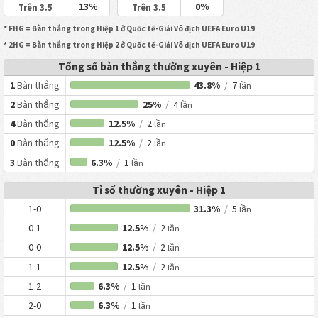
13%
0%
Trên 3.5
Trên 3.5
* FHG = Bàn thắng trong Hiệp 1 ở Quốc tế-Giải Vô địch UEFA Euro U19
* 2HG = Bàn thắng trong Hiệp 2 ở Quốc tế-Giải Vô địch UEFA Euro U19
Tổng số bàn thắng thường xuyên - Hiệp 1
1
Bàn thắng
43.8%
/
7
lần
2
Bàn thắng
25%
/
4
lần
4
Bàn thắng
12.5%
/
2
lần
0
Bàn thắng
12.5%
/
2
lần
3
Bàn thắng
6.3%
/
1
lần
Tỉ số thường xuyên - Hiệp 1
1-0
31.3%
/
5
lần
0-1
12.5%
/
2
lần
0-0
12.5%
/
2
lần
1-1
12.5%
/
2
lần
1-2
6.3%
/
1
lần
2-0
6.3%
/
1
lần