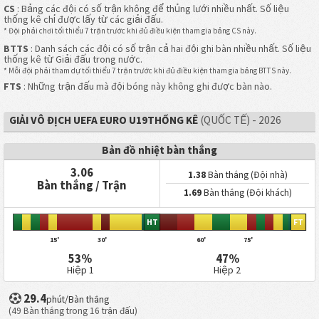
CS
: Bảng các đội có số trận không để thủng lưới nhiều nhất. Số liệu
thống kê chỉ được lấy từ các giải đấu.
* Đội phải chơi tối thiểu 7 trận trước khi đủ điều kiện tham gia bảng CS này.
BTTS
: Danh sách các đội có số trận cả hai đội ghi bàn nhiều nhất. Số liệu
thống kê từ Giải đấu trong nước.
* Mỗi đội phải tham dự tối thiểu 7 trận trước khi đủ điều kiện tham gia bảng BTTS này.
FTS
: Những trận đấu mà đội bóng này không ghi được bàn nào.
GIẢI VÔ ĐỊCH UEFA EURO U19THỐNG KÊ
(QUỐC TẾ) - 2026
Bản đồ nhiệt bàn thắng
3.06
1.38
Bàn thắng (Đội nhà)
Bàn thắng / Trận
1.69
Bàn thắng (Đội khách)
HT
FT
15'
30'
60'
75'
53%
47%
Hiệp 1
Hiệp 2
29.4
phút/Bàn thắng
(49 Bàn thắng trong 16 trận đấu)