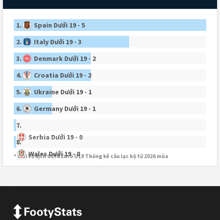
1.
Spain Dưới 19 - 5
2.
Italy Dưới 19 - 3
3.
Denmark Dưới 19 - 2
4.
Croatia Dưới 19 - 2
5.
Ukraine Dưới 19 - 1
6.
Germany Dưới 19 - 1
7.
Serbia Dưới 19 - 0
8.
Wales Dưới 19 - 0
* Giải Vô địch UEFA Euro U19 Thống kê câu lạc bộ từ 2026 mùa