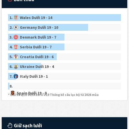
1.
Wales Dưới 19 - 14
2.
Germany Dưới 19 - 10
3.
Denmark Dưới 19 - 7
4.
Serbia Dưới 19 - 7
5.
Croatia Dưới 19 - 6
6.
Ukraine Dưới 19 - 4
7.
Italy Dưới 19 - 1
8.
Spain Dưới 19 - 0
* Giải Vô địch UEFA Euro U19 Thống kê câu lạc bộ từ 2026 mùa
Giữ sạch lưới