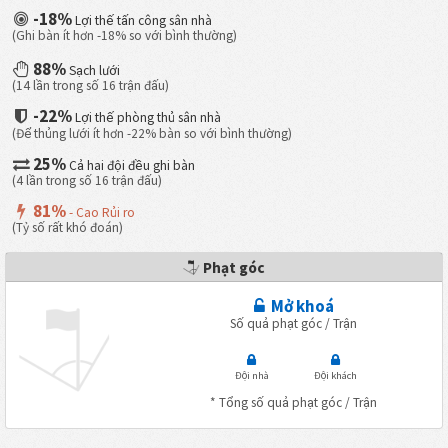
-18%
Lợi thế tấn công sân nhà
(Ghi bàn ít hơn -18% so với bình thường)
88%
Sạch lưới
(14 lần trong số 16 trận đấu)
-22%
Lợi thế phòng thủ sân nhà
(Để thủng lưới ít hơn -22% bàn so với bình thường)
25%
Cả hai đội đều ghi bàn
(4 lần trong số 16 trận đấu)
81%
- Cao Rủi ro
(Tỷ số rất khó đoán)
Phạt góc
Mở khoá
Số quả phạt góc / Trận
Đội nhà
Đội khách
* Tổng số quả phạt góc / Trận