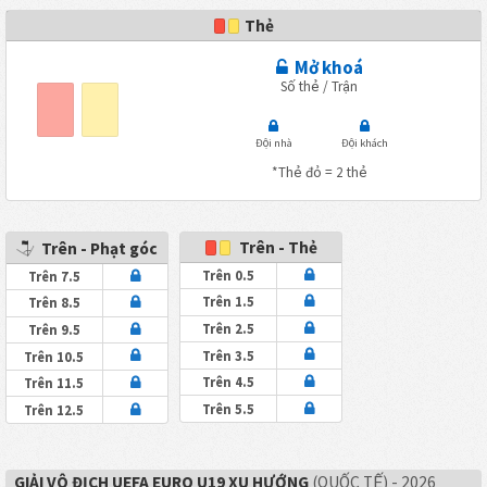
Thẻ
Mở khoá
Số thẻ / Trận
Đội nhà
Đội khách
*Thẻ đỏ = 2 thẻ
Trên - Thẻ
Trên - Phạt góc
Trên 0.5
Trên 7.5
Trên 1.5
Trên 8.5
Trên 2.5
Trên 9.5
Trên 3.5
Trên 10.5
Trên 4.5
Trên 11.5
Trên 5.5
Trên 12.5
GIẢI VÔ ĐỊCH UEFA EURO U19 XU HƯỚNG
(QUỐC TẾ) - 2026