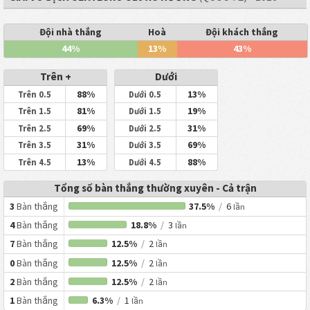
Đội nhà thắng
Hoà
Đội khách thắng
44%
13%
43%
Trên +
Dưới
88%
13%
Trên 0.5
Dưới 0.5
81%
19%
Trên 1.5
Dưới 1.5
69%
31%
Trên 2.5
Dưới 2.5
31%
69%
Trên 3.5
Dưới 3.5
13%
88%
Trên 4.5
Dưới 4.5
Tổng số bàn thắng thường xuyên - Cả trận
3
Bàn thắng
37.5%
/
6
lần
4
Bàn thắng
18.8%
/
3
lần
7
Bàn thắng
12.5%
/
2
lần
0
Bàn thắng
12.5%
/
2
lần
2
Bàn thắng
12.5%
/
2
lần
1
Bàn thắng
6.3%
/
1
lần