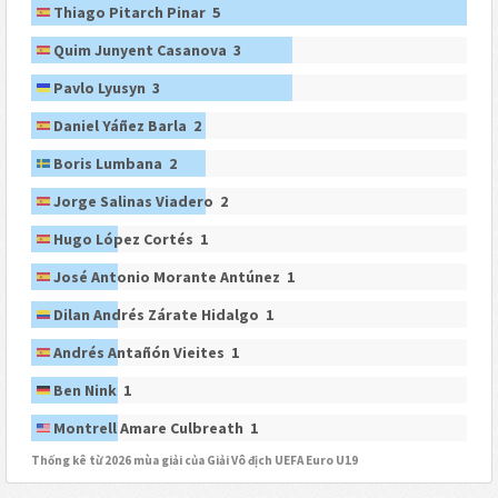
Thiago Pitarch Pinar 5
Quim Junyent Casanova 3
Pavlo Lyusyn 3
Daniel Yáñez Barla 2
Boris Lumbana 2
Jorge Salinas Viadero 2
Hugo López Cortés 1
José Antonio Morante Antúnez 1
Dilan Andrés Zárate Hidalgo 1
Andrés Antañón Vieites 1
Ben Nink 1
Montrell Amare Culbreath 1
Thống kê từ 2026 mùa giải của Giải Vô địch UEFA Euro U19