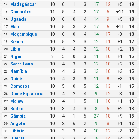
Madagáscar
10
6
1
3
17
12
+5
19
14
Camarões
11
5
4
2
17
6
+11
19
15
Uganda
10
6
0
4
14
9
+5
18
16
Mali
10
5
3
2
17
6
+11
18
17
Moçambique
10
6
0
4
14
17
-3
18
18
Benim
10
5
2
3
12
11
+1
17
19
Líbia
10
4
4
2
12
10
+2
16
20
Níger
8
5
0
3
11
10
+1
15
21
Serra Leoa
10
4
3
3
12
10
+2
15
22
Namíbia
10
4
3
3
13
10
+3
15
23
Guiné
10
4
3
3
11
8
+3
15
24
Comoros
10
5
0
5
12
13
-1
15
25
Guiné Equatorial
10
4
2
4
9
12
-3
14
26
Malawi
10
4
1
5
11
10
+1
13
27
Sudão
10
3
4
3
8
6
+2
13
28
Gâmbia
10
4
1
5
27
18
+9
13
29
Angola
10
2
6
2
9
8
+1
12
30
Libéria
10
3
3
4
10
12
-2
12
31
Quénia
10
3
3
4
18
14
+4
12
32