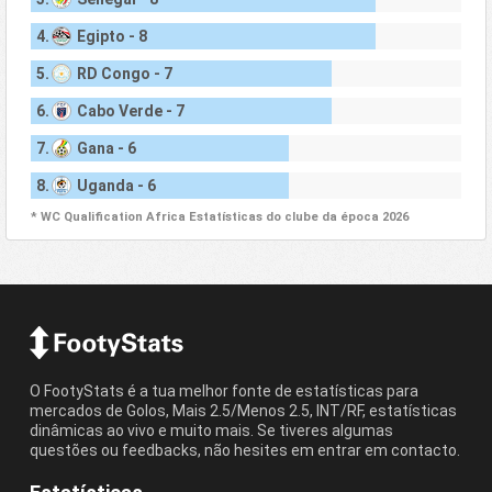
4.
Egipto - 8
5.
RD Congo - 7
6.
Cabo Verde - 7
7.
Gana - 6
8.
Uganda - 6
* WC Qualification Africa Estatísticas do clube da época 2026
O FootyStats é a tua melhor fonte de estatísticas para
mercados de Golos, Mais 2.5/Menos 2.5, INT/RF, estatísticas
dinâmicas ao vivo e muito mais. Se tiveres algumas
questões ou feedbacks, não hesites em entrar em contacto.