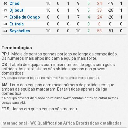
Chad
10
0
1
9
5
24
-19
1
50
Djibouti
10
0
1
9
5
33
-28
1
51
Étoile du Congo
8
0
1
7
4
24
-20
1
52
Eritreia
0
0
0
0
0
0
0
0
53
Seychelles
10
0
0
10
2
53
-51
0
54
Terminologias
PPJ
: Média de pontos ganhos por jogo ao longo da competição.
Os números mais altos indicam a equipa mais forte.
CS
: Tabela de equipas com maior número de jogos sem golos
sofridos. As estatísticas são obtidas apenas nas provas
domésticas.
* A equipa deve ter jogado no mínimo 7 para entrar nestas contas.
AM
: Lista das equipas com maior número de partidas em que
ambas as equipas marcaram. Estatísticas apenas da liga
doméstica.
* A equipa deve ter disputado no mínimo awrw partidas antes de entrar nestas
contas para AM.
FTS
: Jogos em que a equipa não marcou.
Internacional - WC Qualification Africa Estatísticas detalhadas