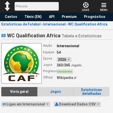
LIGAS
MENU
Cantos
Tênis (EN)
API
Premium
Prognóstico
Estatísticas de Futebol
›
Internacional
›
WC Qualification Africa
WC Qualification Africa
Tabela e Estatísticas
Nação
Internacional
Equipas
54
Época
2026
Jogos
263/265
Jogado
Progresso
Official
Wikipedia
Estatísticas
Vista geral
Jogos
detalhadas
Ligas em Internacional
Download Dados CSV