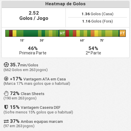
Heatmap de Golos
2.52
1.36
Golos (Casa)
Golos / Jogo
1.16
Golos (Fora)
HT
FT
15'
30'
60'
75'
46%
54%
Primeira Parte
2ª Parte
35.7
min/Golos
(662 Golos em 263 jogos)
17%
+
Vantagem ATA em Casa
(Marca 17% mais golos que o habitual)
72%
Clean Sheets
(190 em 263 jogos)
15%
Vantagem Caseira DEF
(Sofre menos 15% golos que o habitual)
37%
Ambas equipas marcam
(97 em 263 jogos)