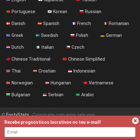
Portuguese
Korean
Russian
Danish
Spanish
French
Romanian
Greek
Swedish
Polish
German
Dutch
Italian
Czech
Chinese Traditional
Chinese Simplified
Thai
Croatian
Indonesian
Norwegian
Hungarian
Vietnamese
Bulgarian
Serbian
Arabic
©
FootyStats
- Construído com amor pelo jogo
Recebe prognósticos lucrativos no teu e-mail!
Contacta-nos
Sobre
Ajuda
Política de Privacidade
Terms & Conditions (English)
News (English)