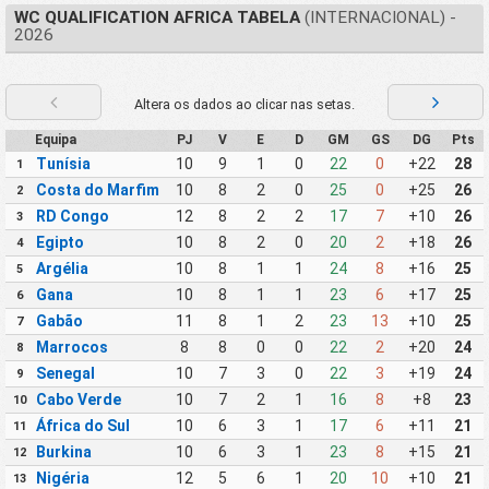
WC QUALIFICATION AFRICA TABELA
(INTERNACIONAL) -
2026
Altera os dados ao clicar nas setas.
Equipa
PJ
V
E
D
GM
GS
DG
Pts
Tunísia
10
9
1
0
22
0
+22
28
1
Costa do Marfim
10
8
2
0
25
0
+25
26
2
RD Congo
12
8
2
2
17
7
+10
26
3
Egipto
10
8
2
0
20
2
+18
26
4
Argélia
10
8
1
1
24
8
+16
25
5
Gana
10
8
1
1
23
6
+17
25
6
Gabão
11
8
1
2
23
13
+10
25
7
Marrocos
8
8
0
0
22
2
+20
24
8
Senegal
10
7
3
0
22
3
+19
24
9
Cabo Verde
10
7
2
1
16
8
+8
23
10
África do Sul
10
6
3
1
17
6
+11
21
11
Burkina
10
6
3
1
23
8
+15
21
12
Nigéria
12
5
6
1
20
10
+10
21
13