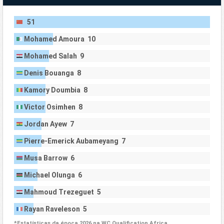
51
Mohamed Amoura 10
Mohamed Salah 9
Denis Bouanga 8
Kamory Doumbia 8
Victor Osimhen 8
Jordan Ayew 7
Pierre-Emerick Aubameyang 7
Musa Barrow 6
Michael Olunga 6
Mahmoud Trezeguet 5
Rayan Raveleson 5
*Estatísticas da época 2026 na WC Qualification Africa