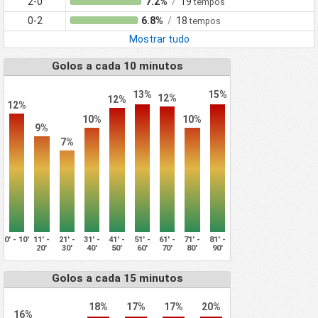
2-0
7.2%
/
19
tempos
0-2
6.8%
/
18
tempos
Mostrar tudo
Golos a cada 10 minutos
13%
15%
12%
12%
12%
10%
10%
9%
7%
0' - 10'
11' -
21' -
31' -
41' -
51' -
61' -
71' -
81' -
20'
30'
40'
50'
60'
70'
80'
90'
Golos a cada 15 minutos
18%
17%
17%
20%
16%