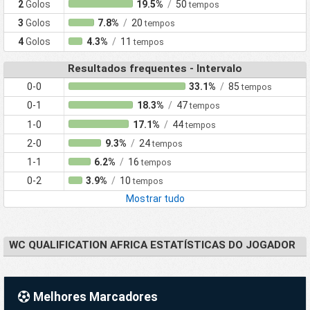
2
Golos
19.5%
/
50
tempos
3
Golos
7.8%
/
20
tempos
4
Golos
4.3%
/
11
tempos
Resultados frequentes - Intervalo
0-0
33.1%
/
85
tempos
0-1
18.3%
/
47
tempos
1-0
17.1%
/
44
tempos
2-0
9.3%
/
24
tempos
1-1
6.2%
/
16
tempos
0-2
3.9%
/
10
tempos
Mostrar tudo
WC QUALIFICATION AFRICA ESTATÍSTICAS DO JOGADOR
Melhores Marcadores