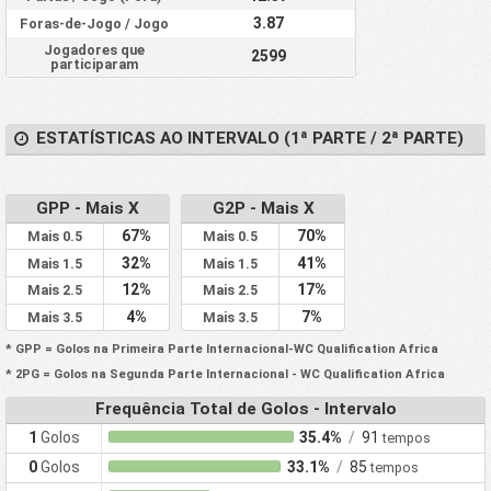
3.87
Foras-de-Jogo / Jogo
Jogadores que
2599
participaram
ESTATÍSTICAS AO INTERVALO (1ª PARTE / 2ª PARTE)
GPP - Mais X
G2P - Mais X
67%
70%
Mais 0.5
Mais 0.5
32%
41%
Mais 1.5
Mais 1.5
12%
17%
Mais 2.5
Mais 2.5
4%
7%
Mais 3.5
Mais 3.5
* GPP = Golos na Primeira Parte Internacional-WC Qualification Africa
* 2PG = Golos na Segunda Parte Internacional - WC Qualification Africa
Frequência Total de Golos - Intervalo
1
Golos
35.4%
/
91
tempos
0
Golos
33.1%
/
85
tempos