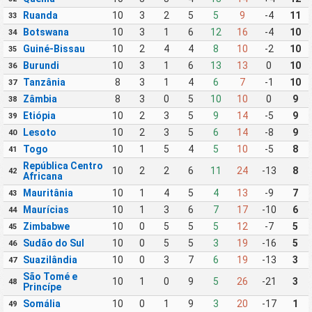
Ruanda
10
3
2
5
5
9
-4
11
33
Botswana
10
3
1
6
12
16
-4
10
34
Guiné-Bissau
10
2
4
4
8
10
-2
10
35
Burundi
10
3
1
6
13
13
0
10
36
Tanzânia
8
3
1
4
6
7
-1
10
37
Zâmbia
8
3
0
5
10
10
0
9
38
Etiópia
10
2
3
5
9
14
-5
9
39
Lesoto
10
2
3
5
6
14
-8
9
40
Togo
10
1
5
4
5
10
-5
8
41
República Centro
10
2
2
6
11
24
-13
8
42
Africana
Mauritânia
10
1
4
5
4
13
-9
7
43
Maurícias
10
1
3
6
7
17
-10
6
44
Zimbabwe
10
0
5
5
5
12
-7
5
45
Sudão do Sul
10
0
5
5
3
19
-16
5
46
Suazilândia
10
0
3
7
6
19
-13
3
47
São Tomé e
10
1
0
9
5
26
-21
3
48
Princípe
Somália
10
0
1
9
3
20
-17
1
49