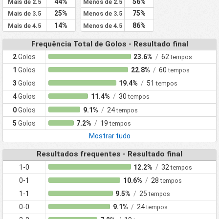
44%
56%
Mais de 2.5
Menos de 2.5
25%
75%
Mais de 3.5
Menos de 3.5
14%
86%
Mais de 4.5
Menos de 4.5
Frequência Total de Golos - Resultado final
2
Golos
23.6%
/
62
tempos
1
Golos
22.8%
/
60
tempos
3
Golos
19.4%
/
51
tempos
4
Golos
11.4%
/
30
tempos
0
Golos
9.1%
/
24
tempos
5
Golos
7.2%
/
19
tempos
Mostrar tudo
Resultados frequentes - Resultado final
1-0
12.2%
/
32
tempos
0-1
10.6%
/
28
tempos
1-1
9.5%
/
25
tempos
0-0
9.1%
/
24
tempos