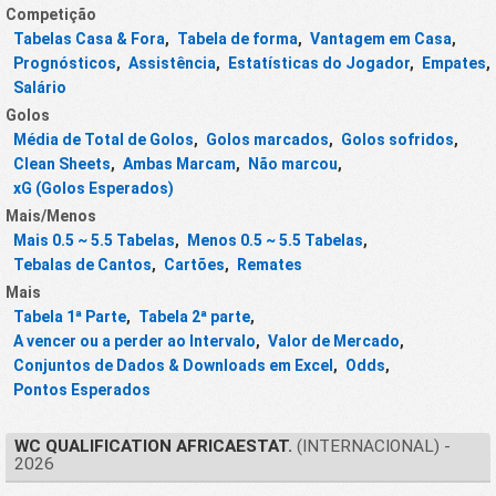
Competição
Tabelas Casa & Fora
,
Tabela de forma
,
Vantagem em Casa
,
Prognósticos
,
Assistência
,
Estatísticas do Jogador
,
Empates
,
Salário
Golos
Média de Total de Golos
,
Golos marcados
,
Golos sofridos
,
Clean Sheets
,
Ambas Marcam
,
Não marcou
,
xG (Golos Esperados)
Mais/Menos
Mais 0.5 ~ 5.5 Tabelas
,
Menos 0.5 ~ 5.5 Tabelas
,
Tebalas de Cantos
,
Cartões
,
Remates
Mais
Tabela 1ª Parte
,
Tabela 2ª parte
,
A vencer ou a perder ao Intervalo
,
Valor de Mercado
,
Conjuntos de Dados & Downloads em Excel
,
Odds
,
Pontos Esperados
WC QUALIFICATION AFRICAESTAT.
(INTERNACIONAL) -
2026