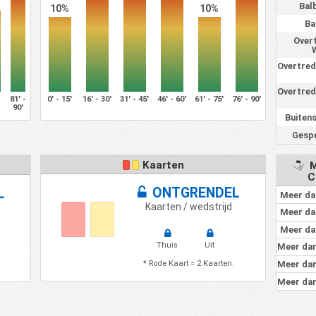
Balb
10%
10%
Ba
Over
Overtred
Overtred
-
81' -
0' - 15'
16' - 30'
31' - 45'
46' - 60'
61' - 75'
76' - 90'
90'
Buitens
Gespe
Kaarten
M
C
ONTGRENDEL
L
Meer da
Kaarten / wedstrijd
Meer da
Meer da
Thuis
Uit
Meer dan
* Rode Kaart = 2 Kaarten.
Meer dan
Meer dan