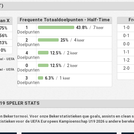
T)
Frequente Totaaldoelpunten - Half-Time
Fr
an X
1
43.8%
/
7
1-0
keer
75%
Doelpunten
56%
0-1
2
25%
/
4
keer
13%
0-0
Doelpunten
0%
1-1
4
12.5%
/
2
keer
Doelpunten
al - UEFA
1-2
0
12.5%
/
2
keer
2-0
Doelpunten
al - UEFA
3
6.3%
/
1
keer
Doelpunten
19 SPELER STATS
Bekertornooi. Voor onze Bekerstatistieken que goals, assists en clean s
tistieken voor de UEFA Europees Kampioenschap U19 2026 u andere berekeni