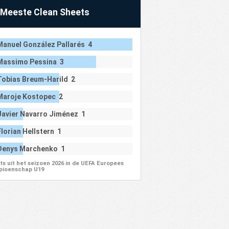
Meeste Clean Sheets
Manuel González Pallarés 4
Massimo Pessina 3
Tobias Breum-Harild 2
Maroje Kostopec 2
Javier Navarro Jiménez 1
Florian Hellstern 1
Denys Marchenko 1
ts uit het seizoen 2026 in de UEFA Europees
ioenschap U19