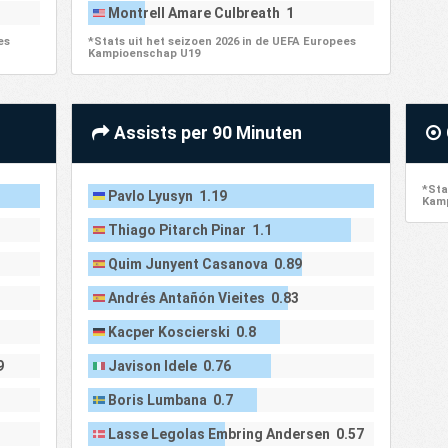
Montrell Amare Culbreath 1
es
*Stats uit het seizoen 2026 in de UEFA Europees
Kampioenschap U19
Assists per 90 Minuten
*Sta
Pavlo Lyusyn 1.19
Kamp
Thiago Pitarch Pinar 1.1
Quim Junyent Casanova 0.89
Andrés Antañón Vieites 0.83
Kacper Koscierski 0.8
9
Javison Idele 0.76
Boris Lumbana 0.7
Lasse Legolas Embring Andersen 0.57