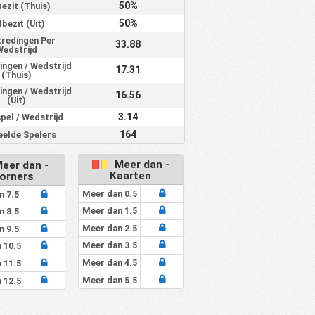
50%
ezit (Thuis)
50%
lbezit (Uit)
tredingen Per
33.88
Wedstrijd
ingen / Wedstrijd
17.31
(Thuis)
ingen / Wedstrijd
16.56
(Uit)
3.14
pel / Wedstrijd
164
elde Spelers
Meer dan -
eer dan -
Kaarten
orners
Meer dan 0.5
n 7.5
Meer dan 1.5
n 8.5
Meer dan 2.5
n 9.5
Meer dan 3.5
 10.5
Meer dan 4.5
 11.5
Meer dan 5.5
 12.5