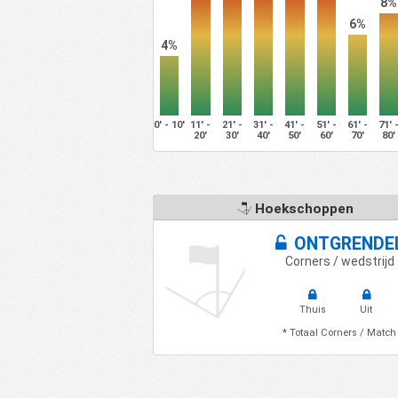
8%
6%
4%
0' - 10'
11' -
21' -
31' -
41' -
51' -
61' -
71' 
20'
30'
40'
50'
60'
70'
80'
Hoekschoppen
ONTGRENDE
Corners / wedstrijd
Thuis
Uit
* Totaal Corners / Match