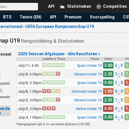
API
Statistieken
Competities
BTS
Tennis (EN)
API
Premium
Voorspelling
CS
ternationaal
›
UEFA Europees Kampioenschap U19
hap U19
Rangschikking & Statistieken
2026 Seizoen Afgelopen - Alle Resultaten
ionaal
Laatste 5 Thuis
Thuis
Vorm
V
W
W
W
W
W
3.00
2 - 0
1
Spain Under 19
July/11, 6:00pm
FT
W
W
W
V
2.25
1 - 2
1
Ukraine Under 19
July/8, 6:00pm
FT
W
W
W
W
W
3.00
3 - 0
1
Spain Under 19
July/8, 3:30pm
speeld
FT
V
V
W
G
1.00
0 - 0
1
Denmark Under 19
July/8, 1:00pm
FT
ewerkt
W
W
W
V
2.25
1 - 0
1
Ukraine Under 19
July/5, 3:00pm
FT
V
V
V
0.00
0 - 3
1
eerde
Serbia Under 19
July/5, 3:00pm
FT
s
W
W
W
W
W
3.00
4 - 0
1
Spain Under 19
July/4, 1:00pm
FT
*Aangegeven tijd is in uw lokale tijdzone (
+01:00
)