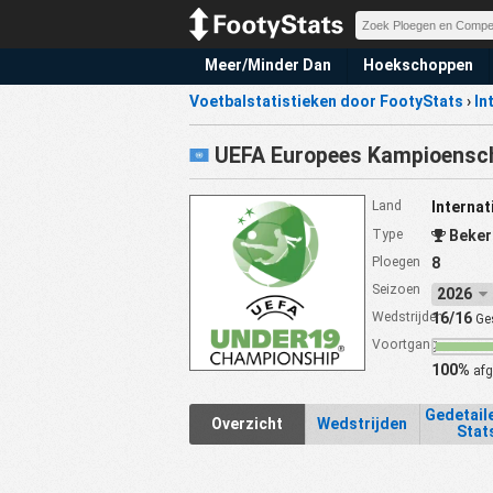
Meer/Minder Dan
Hoekschoppen
Voetbalstatistieken door FootyStats
›
In
UEFA Europees Kampioensc
Land
Internat
Type
Beker
Ploegen
8
Seizoen
2026
Wedstrijden
16/16
Ge
Voortgang
100%
afg
Gedetail
Overzicht
Wedstrijden
Stat