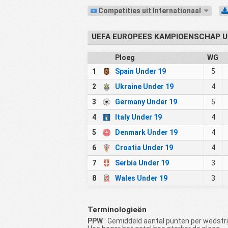
Competities uit Internationaal
UEFA EUROPEES KAMPIOENSCHAP U
Ploeg
WG
1
Spain Under 19
5
2
Ukraine Under 19
4
3
Germany Under 19
5
4
Italy Under 19
4
5
Denmark Under 19
4
6
Croatia Under 19
4
7
Serbia Under 19
3
8
Wales Under 19
3
Terminologieën
PPW
: Gemiddeld aantal punten per wedstrij