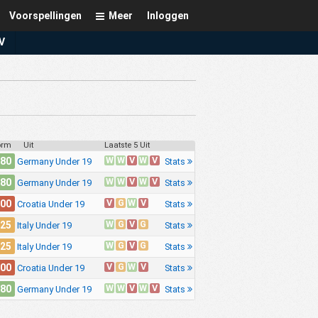
Voorspellingen
Meer
Inloggen
V
orm
Uit
Laatste 5 Uit
W
W
V
W
V
.80
Stats
Germany Under 19
W
W
V
W
V
.80
Stats
Germany Under 19
V
G
W
V
.00
Stats
Croatia Under 19
W
G
V
G
.25
Stats
Italy Under 19
W
G
V
G
.25
Stats
Italy Under 19
V
G
W
V
.00
Stats
Croatia Under 19
W
W
V
W
V
.80
Stats
Germany Under 19