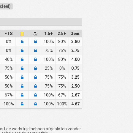
cieel)
FTS
1.5+
2.5+
Gem.
0%
100%
80%
3.80
0%
75%
75%
2.75
40%
100%
80%
4.00
75%
25%
0%
0.75
50%
75%
75%
3.25
50%
75%
75%
2.50
67%
100%
67%
2.67
100%
100%
100%
4.67
akst de wedstrijd hebben afgesloten zonder