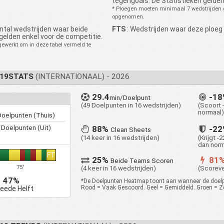
tegengoals. De Statistieken gelden
* Ploegen moeten minimaal 7 wedstrijden 
opgenomen.
ntal wedstrijden waar beide
FTS
: Wedstrijden waar deze ploeg 
gelden enkel voor de competitie.
werkt om in deze tabel vermeld te
U19STATS
(INTERNATIONAAL) - 2026
29.4
-1
min/Doelpunt
(49 Doelpunten in 16 wedstrijden)
(Scoort 
normaal)
oelpunten (Thuis)
Doelpunten (Uit)
88%
-2
Clean Sheets
(14 keer in 16 wedstrijden)
(Krijgt 
dan norm
FT
25%
81
Beide Teams Scoren
(4 keer in 16 wedstrijden)
(Scoreve
75'
47%
*De Doelpunten Heatmap toont aan wanneer de doelpu
Rood = Vaak Gescoord. Geel = Gemiddeld. Groen = Z
eede Helft