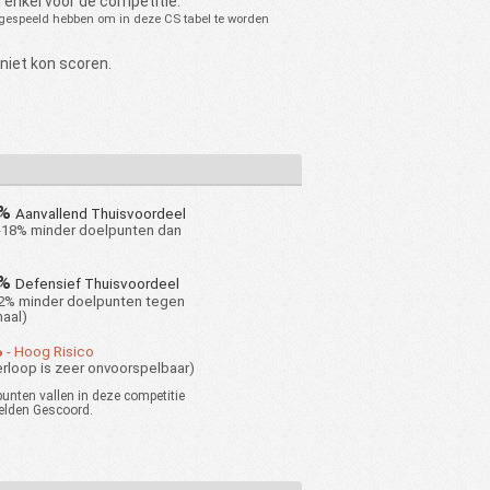
 enkel voor de competitie.
gespeeld hebben om in deze CS tabel te worden
niet kon scoren.
8%
Aanvallend Thuisvoordeel
-18% minder doelpunten dan
2%
Defensief Thuisvoordeel
-22% minder doelpunten tegen
aal)
%
- Hoog Risico
rloop is zeer onvoorspelbaar)
nten vallen in deze competitie
elden Gescoord.