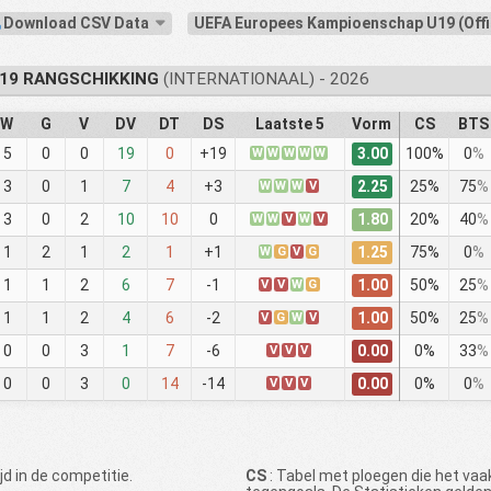
Download CSV Data
UEFA Europees Kampioenschap U19 (Offi
19 RANGSCHIKKING
(INTERNATIONAAL) - 2026
W
G
V
DV
DT
DS
Laatste 5
Vorm
CS
BTS
3.00
5
0
0
19
0
+19
W
W
W
W
W
100%
0
%
2.25
3
0
1
7
4
+3
W
W
W
V
25%
75
%
1.80
3
0
2
10
10
0
W
W
V
W
V
20%
40
%
1.25
1
2
1
2
1
+1
W
G
V
G
75%
0
%
1.00
1
1
2
6
7
-1
V
V
W
G
50%
25
%
1.00
1
1
2
4
6
-2
V
G
W
V
50%
25
%
0.00
0
0
3
1
7
-6
V
V
V
0%
33
%
0.00
0
0
3
0
14
-14
V
V
V
0%
0
%
d in de competitie.
CS
: Tabel met ploegen die het va