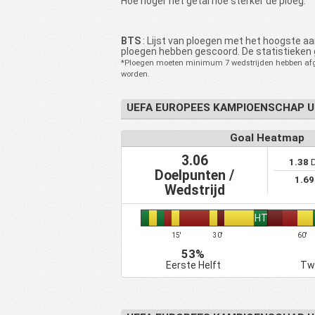
Hoe hoger het getal hoe sterker de ploeg.
BTS
: Lijst van ploegen met het hoogste aa
ploegen hebben gescoord. De statistieken 
*Ploegen moeten minimum 7 wedstrijden hebben afge
worden.
UEFA EUROPEES KAMPIOENSCHAP 
Goal Heatmap
3.06
1.38
D
Doelpunten /
1.69
Wedstrijd
HT
15'
30'
60'
53%
Eerste Helft
Tw