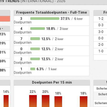
19 TRENDS
(INTERNATIONAAL) - 2026
Frequente Totaaldoelpunten - Full-Time
Fr
e
3
37.5%
/
6
1-2
keer
Doelpunten
0-3
 -
4
18.8%
/
3
keer
3-0
Doelpunten
13%
0-0
7
12.5%
/
2
keer
Doelpunten
19%
2-0
0
12.5%
/
2
keer
1-0
31%
Doelpunten
2
12.5%
/
2
keer
69%
Doelpunten
1
6.3%
/
1
keer
88%
Doelpunten
Doelpunten Per 15 min
Schote
14%
22%
20%
18%
18%
Schot
Schoten 