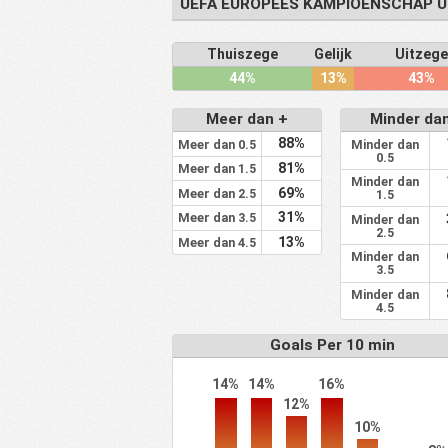
UEFA EUROPEES KAMPIOENSCHAP U
Thuiszege
Gelijk
Uitzeg
44%
13%
43%
Meer dan +
Minder dan
88%
Meer dan 0.5
Minder dan
0.5
81%
Meer dan 1.5
Minder dan
69%
Meer dan 2.5
1.5
31%
Meer dan 3.5
Minder dan
2.5
13%
Meer dan 4.5
Minder dan
3.5
Minder dan
4.5
Goals Per 10 min
14%
14%
16%
12%
10%