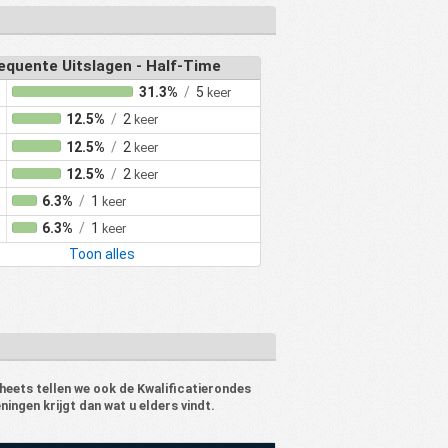
equente Uitslagen - Half-Time
31.3%
/
5
keer
12.5%
/
2
keer
12.5%
/
2
keer
12.5%
/
2
keer
6.3%
/
1
keer
6.3%
/
1
keer
Toon alles
heets tellen we ook de Kwalificatierondes
ngen krijgt dan wat u elders vindt.