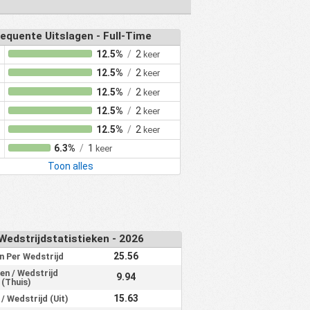
equente Uitslagen - Full-Time
12.5%
/
2
keer
12.5%
/
2
keer
12.5%
/
2
keer
12.5%
/
2
keer
12.5%
/
2
keer
6.3%
/
1
keer
Toon alles
Wedstrijdstatistieken - 2026
25.56
n Per Wedstrijd
en / Wedstrijd
9.94
(Thuis)
15.63
/ Wedstrijd (Uit)