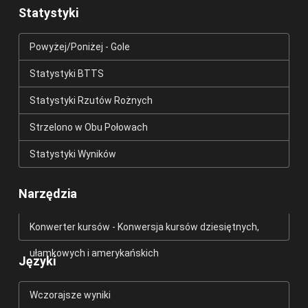
Statystyki
Powyżej/Poniżej - Gole
Statystyki BTTS
Statystyki Rzutów Rożnych
Strzelono w Obu Połowach
Statystyki Wyników
Narzędzia
Konwerter kursów - Konwersja kursów dziesiętnych,
ułamkowych i amerykańskich
Języki
Wczorajsze wyniki