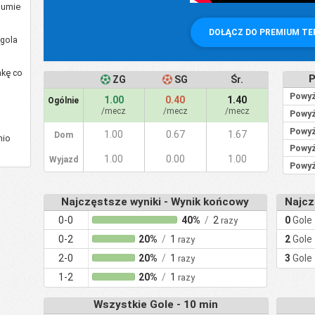
 sumie
DOŁĄCZ DO PREMIUM T
gola
mkę co
P
ZG
SG
Śr.
Powyż
1.00
0.40
1.40
Ogólnie
/mecz
/mecz
/mecz
Powyż
Powyż
1.00
0.67
1.67
Dom
nio
Powyż
1.00
0.00
1.00
Wyjazd
Powyż
Najczęstsze wyniki - Wynik końcowy
Najcz
0-0
40%
/
2
0
Gole
razy
0-2
20%
/
1
2
Gole
razy
2-0
20%
/
1
3
Gole
razy
1-2
20%
/
1
razy
Wszystkie Gole - 10 min