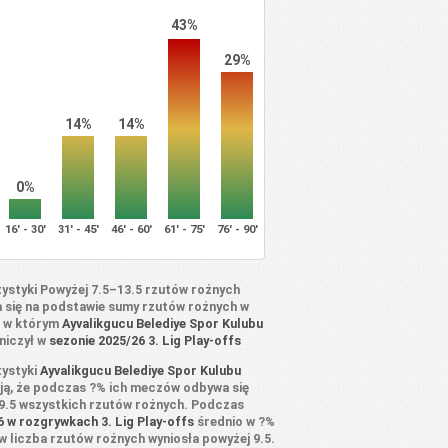
43%
29%
14%
14%
0%
16' - 30'
31' - 45'
46' - 60'
61' - 75'
76' - 90'
tystyki Powyżej 7.5–13.5 rzutów rożnych
a się na podstawie sumy rzutów rożnych w
 w którym
Ayvalikgucu Belediye Spor Kulubu
niczył w
sezonie 2025/26 3. Lig Play-offs
tystyki
Ayvalikgucu Belediye Spor Kulubu
ją, że podczas ?% ich meczów odbywa się
9.5 wszystkich rzutów rożnych. Podczas
6 w rozgrywkach 3. Lig Play-offs
średnio w ?%
 liczba rzutów rożnych wyniosła powyżej 9.5.