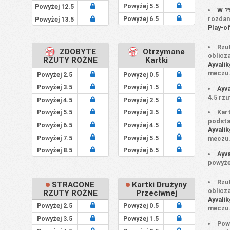
Powyżej 5.5
Powyżej 12.5
W ?
Powyżej 6.5
rozdan
Powyżej 13.5
Play-o
Rzu
ZDOBYTE
Otrzymane
oblicz
RZUTY ROŻNE
Kartki
Ayvali
meczu
Powyżej 2.5
Powyżej 0.5
Powyżej 3.5
Powyżej 1.5
Ayv
4.5 rz
Powyżej 4.5
Powyżej 2.5
Powyżej 5.5
Powyżej 3.5
Kart
podsta
Powyżej 6.5
Powyżej 4.5
Ayvali
Powyżej 7.5
Powyżej 5.5
meczu
Powyżej 8.5
Powyżej 6.5
Ayv
powyże
Rzut
STRACONE
Kartki Drużyny
oblicz
RZUTY ROŻNE
Przeciwnej
Ayvali
Powyżej 2.5
Powyżej 0.5
meczu
Powyżej 3.5
Powyżej 1.5
Powy