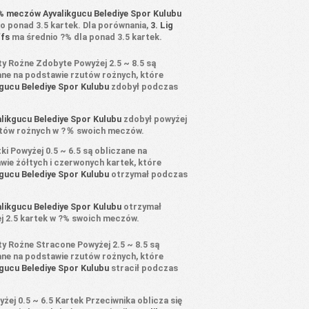
% meczów Ayvalikgucu Belediye Spor Kulubu
o ponad 3.5 kartek. Dla porównania,
3. Lig
ffs
ma średnio ?% dla ponad 3.5 kartek.
ty Rożne Zdobyte Powyżej 2.5 ~ 8.5 są
ane na podstawie rzutów rożnych, które
kgucu Belediye Spor Kulubu
zdobył podczas
.
alikgucu Belediye Spor Kulubu
zdobył powyżej
utów rożnych w ?％ swoich meczów.
ki Powyżej 0.5 ~ 6.5 są obliczane na
wie żółtych i czerwonych kartek, które
kgucu Belediye Spor Kulubu
otrzymał podczas
.
alikgucu Belediye Spor Kulubu
otrzymał
j 2.5 kartek w ?% swoich meczów.
y Rożne Stracone Powyżej 2.5 ~ 8.5 są
ane na podstawie rzutów rożnych, które
kgucu Belediye Spor Kulubu
stracił podczas
.
żej 0.5 ~ 6.5 Kartek Przeciwnika oblicza się