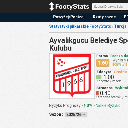
Powyżej/Poniżej
Rzuty rożne
B
Statystyki piłkarskie FootyStats
›
Turcja
Ayvalikgucu Belediye Sp
Kulubu
Forma
-
Bardzo d
Wyniki M
1.60
D
W
W
Zdobyto
-
Średnia
1.00
Zdobyto / mecz
Stracone
-
Wybitni
0.40
Stracone bramki / 
0%
Ryzyko Prognozy -
-
Niskie Ryzyko
Sezon :
2025/26