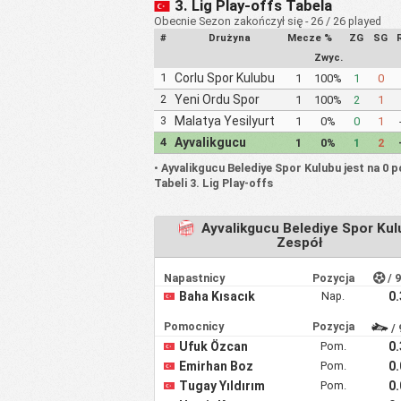
3. Lig Play-offs Tabela
Obecnie Sezon zakończył się - 26 / 26 played
#
Drużyna
Mecze
%
ZG
SG
Zwyc.
1
Corlu Spor Kulubu
1
100%
1
0
1947
2
Yeni Ordu Spor
1
100%
2
1
Kulubu
3
Malatya Yesilyurt
1
0%
0
1
Belediye Spor
4
Ayvalikgucu
1
0%
1
2
Kulubu
Belediye Spor
•
Ayvalikgucu Belediye Spor Kulubu jest na 0 p
Kulubu
Tabeli 3. Lig Play-offs
Ayvalikgucu Belediye Spor Kul
Zespół
Napastnicy
Pozycja
/ 
Baha Kısacık
Nap.
0
Pomocnicy
Pozycja
/ 
Ufuk Özcan
Pom.
0
Emi̇rhan Boz
Pom.
0
Tugay Yıldırım
Pom.
0