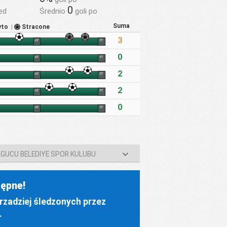
0
ed
Średnio
goli po
Suma
yto
|
Stracone
3
HT
FT
0
HT
FT
2
HT
FT
2
HT
FT
0
HT
FT
KGUCU BELEDIYE SPOR KULUBU
ępne!
rzadziej śledzonych przez
.