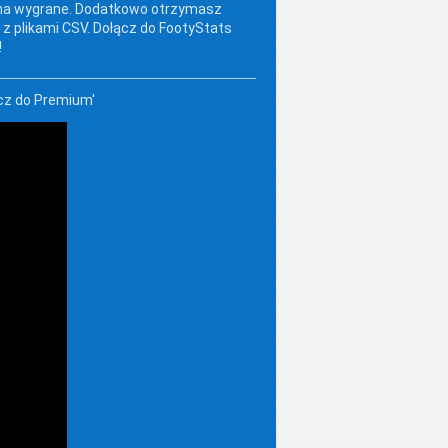
ał na wygrane. Dodatkowo otrzymasz
 z plikami CSV. Dołącz do FootyStats
!
ącz do Premium'