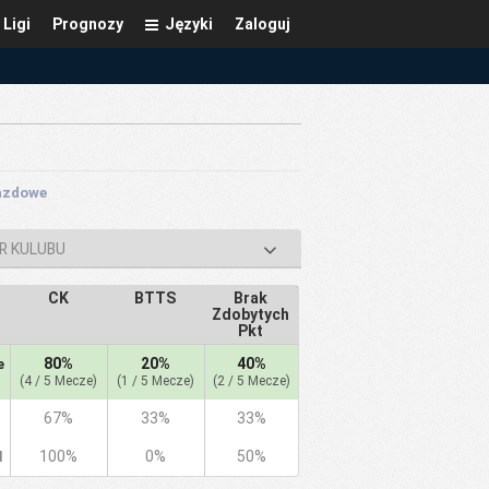
Ligi
Prognozy
Języki
Zaloguj
jazdowe
OR KULUBU
CK
BTTS
Brak
Zdobytych
Pkt
80%
20%
40%
e
(4 / 5 Mecze)
(1 / 5 Mecze)
(2 / 5 Mecze)
67%
33%
33%
100%
0%
50%
d