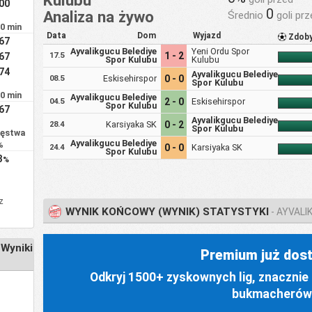
.00
0
Analiza na żywo
Średnio
goli prz
90 min
Data
Dom
Wyjazd
Zdob
.67
Ayvalikgucu Belediye
Yeni Ordu Spor
1 - 2
.67
17.5
Spor Kulubu
Kulubu
.74
Ayvalikgucu Belediye
Eskisehirspor
0 - 0
08.5
Spor Kulubu
90 min
Ayvalikgucu Belediye
2 - 0
Eskisehirspor
04.5
Spor Kulubu
.67
Ayvalikgucu Belediye
Karsiyaka SK
0 - 2
28.4
Spor Kulubu
ięstwa
Ayvalikgucu Belediye
%
0 - 0
Karsiyaka SK
24.4
Spor Kulubu
3
%
 z
WYNIK KOŃCOWY (WYNIK) STATYSTYKI
- AYVALI
 Wyniki
Premium już dost
Odkryj 1500+ zyskownych lig, znacznie 
bukmacherów