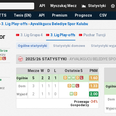
API
Wyszukaj Mecz
Statystyki
TTS
Tenis (EN)
API
Premium
Prognoza
CSV
›
3. Lig Play-offs
›
Ayvalikgucu Belediye Spor Kulubu
or
3. Lig Grupa 4
3. Lig Play-offs
Puchar Turcji
Ogólne statystyki
Statystyki domowe
Statystyki wy
obrze
eczu
D
L
2025/26 STATYSTYKI
- AYVALIKGUCU BELEDIYE SP
Mecze
W
D
L
Ostatnie 5
PNM
D
W
W
D
L
1.60
5
2
2
1
Ogólnie
e
D
W
L
1.33
3
1
1
1
Dom
Ogólni
mecz
W
D
2.00
2
1
1
0
Wyjazd
Dom
-34%
Przewaga
Gospodarzy
Wyjaz