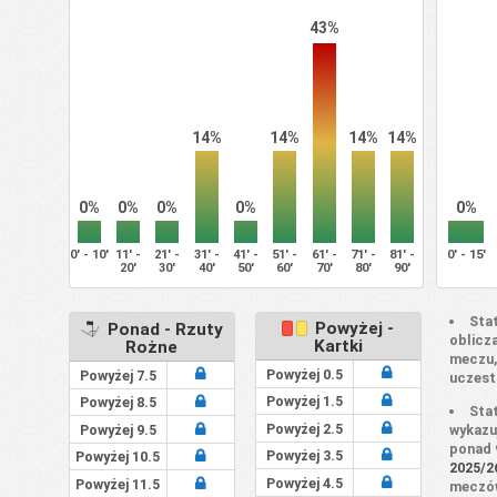
43%
14%
14%
14%
14%
0%
0%
0%
0%
0%
0' - 10'
11' -
21' -
31' -
41' -
51' -
61' -
71' -
81' -
0' - 15'
20'
30'
40'
50'
60'
70'
80'
90'
Sta
Powyżej -
Ponad - Rzuty
oblicz
Kartki
Rożne
meczu,
Powyżej 0.5
Powyżej 7.5
uczest
Powyżej 1.5
Powyżej 8.5
Sta
Powyżej 2.5
wykazu
Powyżej 9.5
ponad 
Powyżej 3.5
Powyżej 10.5
2025/2
Powyżej 4.5
Powyżej 11.5
meczów