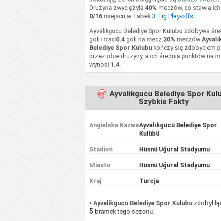
Drużyna zwyciężyła
40%
meczów, co stawia ich
0/16
miejscu w Tabeli
3. Lig Play-offs
.
Ayvalikgucu Belediye Spor Kulubu zdobywa śr
goli i traci
0.4
goli na mecz.
20%
meczów
Ayvali
Belediye Spor Kulubu
kończy się zdobyciem 
przez obie drużyny, a ich średnia punktów na 
wynosi
1.4
.
Ayvalikgucu Belediye Spor Kul
Szybkie Fakty
Angielska Nazwa
Ayvalıkgücü Belediye Spor
Kulübü
Stadion
Hüsnü Uğural Stadyumu
Miasto
Hüsnü Uğural Stadyumu
Kraj
Turcja
•
Ayvalikgucu Belediye Spor Kulubu
zdobył łą
5
bramek tego sezonu.