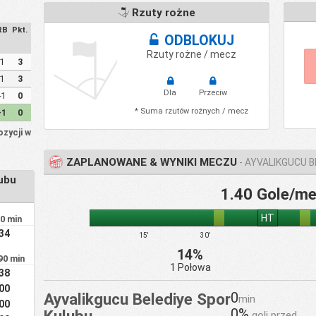
Rzuty rożne
RB
Pkt.
ODBLOKUJ
Rzuty rożne / mecz
1
3
1
3
Dla
Przeciw
-1
0
* Suma rzutów rożnych / mecz
-1
0
ozycji w
ZAPLANOWANE & WYNIKI MECZU
- AYVALIKGUCU B
ubu
1.40 Gole/m
HT
90 min
.34
15'
30'
14%
90 min
1 Połowa
.38
.00
0
Ayvalikgucu Belediye Spor
min
.00
0%
Kulubu
goli przed