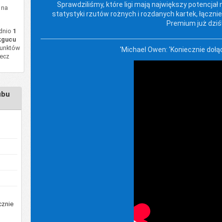
Sprawdziliśmy, które ligi mają największy potencj
 na
statystyki rzutów rożnych i rozdanych kartek, łącznie
Premium już dziś
ednio
1
kgucu
punktów
'Michael Owen: 'Koniecznie doł
mecz
ubu
cznie