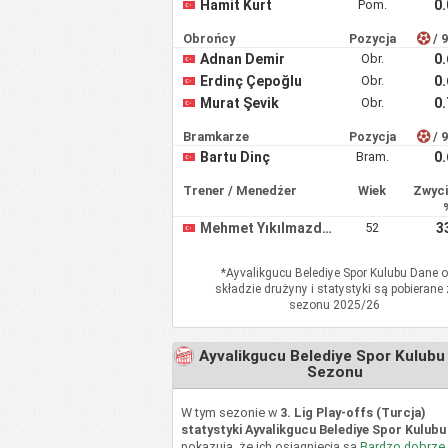
Hamit Kurt
Pom.
0
Obrońcy
Pozycja
/ 
Adnan Demir
Obr.
0
Erdinç Çepoğlu
Obr.
0
Murat Şevik
Obr.
0
Bramkarze
Pozycja
/ 
Bartu Dinç
Bram.
0
Trener / Menedżer
Wiek
Zwyc
Mehmet Yıkılmazdağ
52
3
*
Ayvalikgucu Belediye Spor Kulubu
Dane o
składzie drużyny i statystyki są pobierane
sezonu 2025/26
Ayvalikgucu Belediye Spor Kulubu
Sezonu
W tym sezonie w
3. Lig Play-offs (Turcja)
statystyki Ayvalikgucu Belediye Spor Kulubu
pokazują, że ich osiągnięcia są
Bardzo dobrze
.