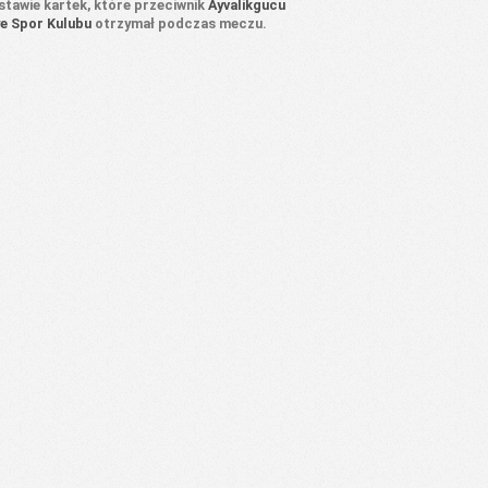
stawie kartek, które przeciwnik
Ayvalikgucu
ye Spor Kulubu
otrzymał podczas meczu.