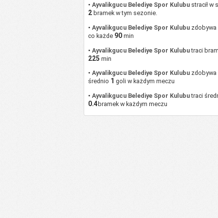
•
Ayvalikgucu Belediye Spor Kulubu
stracił w
2
bramek w tym sezonie.
•
Ayvalikgucu Belediye Spor Kulubu
zdobywa 
90
co każde
min
•
Ayvalikgucu Belediye Spor Kulubu
traci bra
225
min
•
Ayvalikgucu Belediye Spor Kulubu
zdobywa
1
średnio
goli w każdym meczu
•
Ayvalikgucu Belediye Spor Kulubu
traci śred
0.4
bramek w każdym meczu