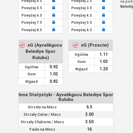
Powyżej 4.5
Powyżej 2.5
na pod
Beledi
Powyżej 5.5
Powyżej 3.5
Powyżej 6.5
Powyżej 4.5
Powyżej 7.5
Powyżej 5.5
Powyżej 8.5
Powyżej 6.5
xG (Ayvalikgucu
xG (Przeciw)
Belediye Spor
1.11
Ogólnie
Kulubu)
1.03
Dom
0.92
Ogólnie
1.20
Wyjazd
1.02
Dom
0.82
Wyjazd
Inne Statystyki - Ayvalikgucu Belediye Spor
Kulubu
6.5
Strzały na Mecz
3.00
Strzały Celne / Mecz
3.50
Strzały Chybione / Mecz
16
Faule na Mecz