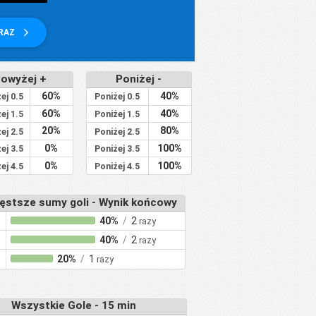
ERAZ
owyżej +
Poniżej -
60%
40%
ej 0.5
Poniżej 0.5
60%
40%
ej 1.5
Poniżej 1.5
20%
80%
ej 2.5
Poniżej 2.5
0%
100%
ej 3.5
Poniżej 3.5
0%
100%
ej 4.5
Poniżej 4.5
ęstsze sumy goli - Wynik końcowy
40%
/
2
razy
40%
/
2
razy
20%
/
1
razy
Wszystkie Gole - 15 min