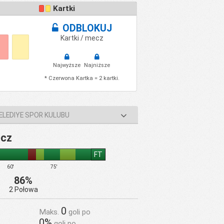
Kartki
ODBLOKUJ
Kartki / mecz
Najwyższe
Najniższe
* Czerwona Kartka = 2 kartki.
ELEDIYE SPOR KULUBU
ecz
FT
60'
75'
86%
2 Połowa
0
Maks.
goli po
0%
goli po