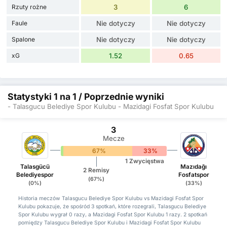
Rzuty rożne
3
6
Faule
Nie dotyczy
Nie dotyczy
Spalone
Nie dotyczy
Nie dotyczy
xG
1.52
0.65
Statystyki 1 na 1 / Poprzednie wyniki
- Talasgucu Belediye Spor Kulubu - Mazidagi Fosfat Spor Kulubu
3
Mecze
0%
67%
33%
1 Zwycięstwa
Talasgücü
Mazıdağı
2 Remisy
Belediyespor
Fosfatspor
(67%)
(0%)
(33%)
Historia meczów Talasgucu Belediye Spor Kulubu vs Mazidagi Fosfat Spor
Kulubu pokazuje, że spośród 3 spotkań, które rozegrali, Talasgucu Belediye
Spor Kulubu wygrał 0 razy, a Mazidagi Fosfat Spor Kulubu 1 razy. 2 spotkań
pomiędzy Talasgucu Belediye Spor Kulubu i Mazidagi Fosfat Spor Kulubu