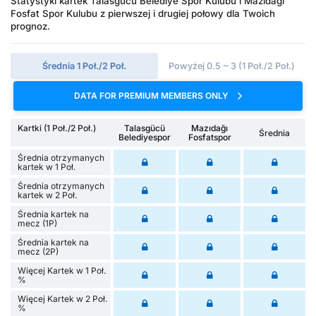
Statystyki kartek Talasgucu Belediye Spor Kulubu i Mazidagi
Fosfat Spor Kulubu z pierwszej i drugiej połowy dla Twoich
prognoz.
Średnia 1 Poł./2 Poł.
Powyżej 0.5 ~ 3 (1 Poł./2 Poł.)
DATA FOR PREMIUM MEMBERS ONLY
Kartki (1 Poł./2 Poł.)
Talasgücü
Mazıdağı
Średnia
Belediyespor
Fosfatspor
Średnia otrzymanych
kartek w 1 Poł.
Średnia otrzymanych
kartek w 2 Poł.
Średnia kartek na
mecz (1P)
Średnia kartek na
mecz (2P)
Więcej Kartek w 1 Poł.
%
Więcej Kartek w 2 Poł.
%