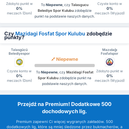
Zdobyto punkt w
Czyste konto w
To
Niepewne
, czy
Talasgucu
0%
0%
Belediye Spor Kulubu
zdobędzie
meczach (Dom)
meczach (Wyjazd)
punkt na podstawie naszych danych.
Czy
Mazidagi Fosfat Spor Kulubu
zdobędzie
punkty?
Talasgücü
Mazıdağı
Belediyespor
Fosfatspor
Niepewne
Czyste konto w
Zdobyto punkt w
To
Niepewne
, czy
Mazidagi Fosfat
0%
0%
Spor Kulubu
zdobędzie punkt na
meczach (Dom)
meczach (Wyjazd)
podstawie naszych danych.
Przejdź na Premium! Dodatkowe 500
dochodowych lig.
Premium zapewni Ci więcej wygranych zakładów. 500
dodatkowych lig, które są mniej śledzone przez bukmacherów, a