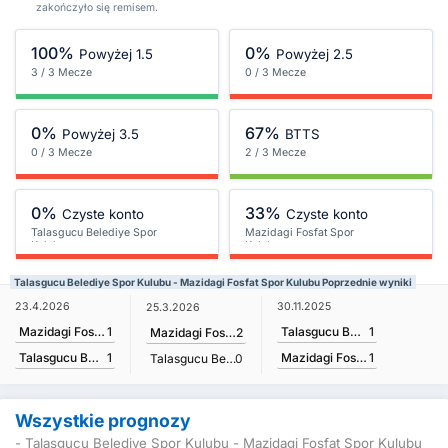
zakończyło się remisem.
100%
0%
Powyżej 1.5
Powyżej 2.5
3 / 3 Mecze
0 / 3 Mecze
0%
67%
Powyżej 3.5
BTTS
0 / 3 Mecze
2 / 3 Mecze
0%
33%
Czyste konto
Czyste konto
Talasgucu Belediye Spor
Mazidagi Fosfat Spor
Kulubu
Kulubu
Talasgucu Belediye Spor Kulubu - Mazidagi Fosfat Spor Kulubu Poprzednie wyniki
23.4.2026
30.11.2025
25.3.2026
Mazidagi Fosfat Spor Kulubu
1
Talasgucu Belediye Spor Kulubu
1
Mazidagi Fosfat Spor Kulubu
2
Talasgucu Belediye Spor Kulubu
1
Mazidagi Fosfat Spor Kulubu
1
Talasgucu Belediye Spor Kulubu
0
Wszystkie prognozy
- Talasgucu Belediye Spor Kulubu - Mazidagi Fosfat Spor Kulubu