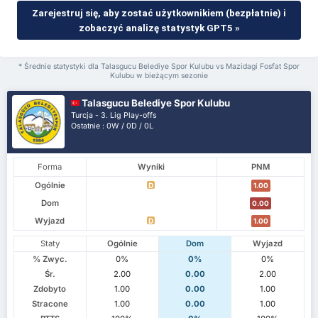
Zarejestruj się, aby zostać użytkownikiem (bezpłatnie) i
zobaczyć analizę statystyk GPT5 »
* Średnie statystyki dla Talasgucu Belediye Spor Kulubu vs Mazidagi Fosfat Spor
Kulubu w bieżącym sezonie
Talasgucu Belediye Spor Kulubu
Turcja - 3. Lig Play-offs
Ostatnie : 0W / 0D / 0L
Forma
Wyniki
PNM
Ogólnie
D
1.00
Dom
0.00
Wyjazd
D
1.00
Staty
Ogólnie
Dom
Wyjazd
% Zwyc.
0%
0%
0%
Śr.
2.00
0.00
2.00
Zdobyto
1.00
0.00
1.00
Stracone
1.00
0.00
1.00