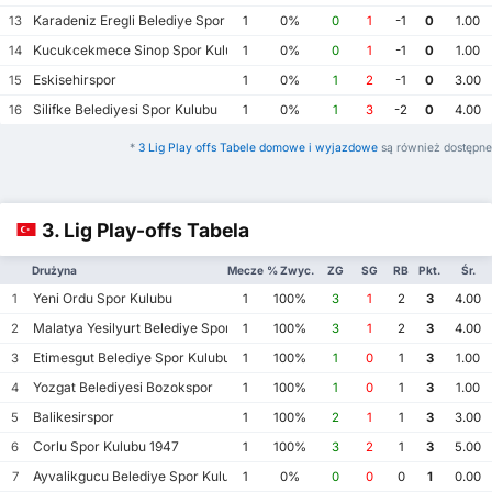
Karadeniz Eregli Belediye Spor Kulubu
13
1
0%
0
1
-1
0
1.00
Kucukcekmece Sinop Spor Kulubu
14
1
0%
0
1
-1
0
1.00
Eskisehirspor
15
1
0%
1
2
-1
0
3.00
Silifke Belediyesi Spor Kulubu
16
1
0%
1
3
-2
0
4.00
*
3 Lig Play offs Tabele domowe i wyjazdowe
są również dostępne
3. Lig Play-offs Tabela
Drużyna
Mecze
% Zwyc.
ZG
SG
RB
Pkt.
Śr.
Yeni Ordu Spor Kulubu
1
1
100%
3
1
2
3
4.00
Malatya Yesilyurt Belediye Spor Kulubu
2
1
100%
3
1
2
3
4.00
Etimesgut Belediye Spor Kulubu
3
1
100%
1
0
1
3
1.00
Yozgat Belediyesi Bozokspor
4
1
100%
1
0
1
3
1.00
Balikesirspor
5
1
100%
2
1
1
3
3.00
Corlu Spor Kulubu 1947
6
1
100%
3
2
1
3
5.00
Ayvalikgucu Belediye Spor Kulubu
7
1
0%
0
0
0
1
0.00