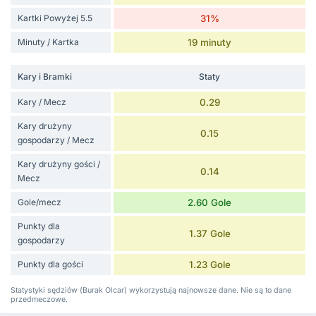
Kartki Powyżej 5.5
31%
Minuty / Kartka
19 minuty
Kary i Bramki
Staty
Kary / Mecz
0.29
Kary drużyny
0.15
gospodarzy / Mecz
Kary drużyny gości /
0.14
Mecz
Gole/mecz
2.60 Gole
Punkty dla
1.37 Gole
gospodarzy
Punkty dla gości
1.23 Gole
Statystyki sędziów (Burak Olcar) wykorzystują najnowsze dane. Nie są to dane
przedmeczowe.