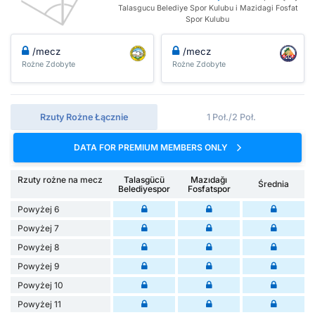
Talasgucu Belediye Spor Kulubu i Mazidagi Fosfat
Spor Kulubu
/mecz
/mecz
Rożne Zdobyte
Rożne Zdobyte
Rzuty Rożne Łącznie
1 Poł./2 Poł.
DATA FOR PREMIUM MEMBERS ONLY
Rzuty rożne na mecz
Talasgücü
Mazıdağı
Średnia
Belediyespor
Fosfatspor
Powyżej 6
Powyżej 7
Powyżej 8
Powyżej 9
Powyżej 10
Powyżej 11