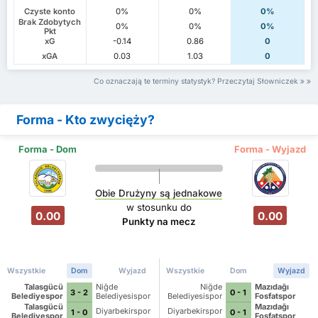
Czyste konto
0%
0%
0%
Brak Zdobytych
0%
0%
0%
Pkt
xG
-0.14
0.86
0
xGA
0.03
1.03
0
Co oznaczają te terminy statystyk? Przeczytaj Słowniczek
Forma - Kto zwycięży?
Forma - Dom
Forma - Wyjazd
Obie Drużyny są jednakowe
w stosunku do
0.00
0.00
Punkty na mecz
Wszystkie
Dom
Wyjazd
Wszystkie
Dom
Wyjazd
Talasgücü
Niğde
Niğde
Mazıdağı
3 - 2
0 - 1
Belediyespor
Belediyesispor
Belediyesispor
Fosfatspor
Talasgücü
Mazıdağı
Diyarbekirspor
Diyarbekirspor
1 - 0
0 - 1
Belediyespor
Fosfatspor