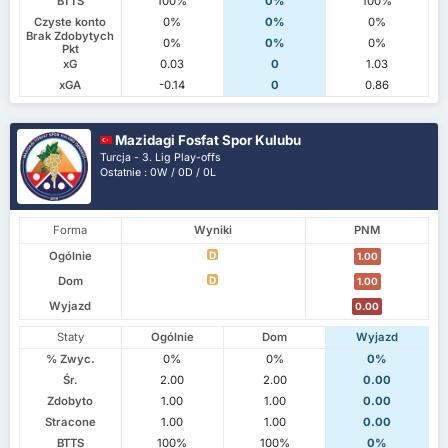
BTTS
100%
0%
100%
Czyste konto
0%
0%
0%
Brak Zdobytych
0%
0%
0%
Pkt
xG
0.03
0
1.03
xGA
-0.14
0
0.86
Mazidagi Fosfat Spor Kulubu
Turcja - 3. Lig Play-offs
Ostatnie : 0W / 0D / 0L
Forma
Wyniki
PNM
Ogólnie
D
1.00
Dom
D
1.00
Wyjazd
0.00
Staty
Ogólnie
Dom
Wyjazd
% Zwyc.
0%
0%
0%
Śr.
2.00
2.00
0.00
Zdobyto
1.00
1.00
0.00
Stracone
1.00
1.00
0.00
BTTS
100%
100%
0%