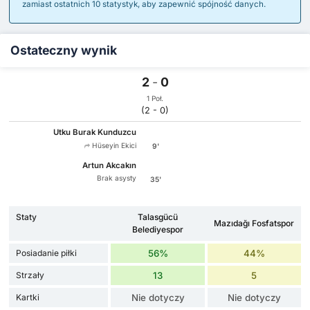
zamiast ostatnich 10 statystyk, aby zapewnić spójność danych.
Ostateczny wynik
2
-
0
1 Poł.
(2 - 0)
Utku Burak Kunduzcu
Hüseyin Ekici
9'
Artun Akcakın
Brak asysty
35'
Staty
Talasgücü
Mazıdağı Fosfatspor
Belediyespor
Posiadanie piłki
56%
44%
Strzały
13
5
Kartki
Nie dotyczy
Nie dotyczy