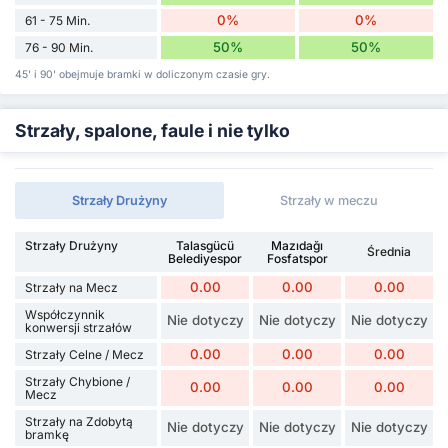
0%
0%
61 - 75 Min.
50%
50%
76 - 90 Min.
45' i 90' obejmuje bramki w doliczonym czasie gry.
Strzały, spalone, faule i nie tylko
Strzały Drużyny
Strzały w meczu
Strzały Drużyny
Talasgücü
Mazıdağı
Średnia
Belediyespor
Fosfatspor
0.00
0.00
0.00
Strzały na Mecz
Współczynnik
Nie dotyczy
Nie dotyczy
Nie dotyczy
konwersji strzałów
0.00
0.00
0.00
Strzały Celne / Mecz
Strzały Chybione /
0.00
0.00
0.00
Mecz
Strzały na Zdobytą
Nie dotyczy
Nie dotyczy
Nie dotyczy
bramkę