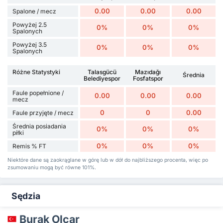
0.00
0.00
0.00
Spalone / mecz
Powyżej 2.5
0%
0%
0%
Spalonych
Powyżej 3.5
0%
0%
0%
Spalonych
Różne Statystyki
Talasgücü
Mazıdağı
Średnia
Belediyespor
Fosfatspor
Faule popełnione /
0.00
0.00
0.00
mecz
0
0
0.00
Faule przyjęte / mecz
Średnia posiadania
0%
0%
0%
piłki
0%
0%
0%
Remis % FT
Niektóre dane są zaokrąglane w górę lub w dół do najbliższego procenta, więc po
zsumowaniu mogą być równe 101%.
Sędzia
Burak Olcar