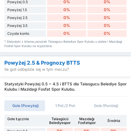
0%
0%
Powyżej 0.5
0%
0%
Powyżej 1.5
0%
0%
Powyżej 2.5
0%
0%
Powyżej 3.5
0%
0%
Czyste konto
* Statystyki z bilansu porażek Talasgucu Belediye Spor Kulubu u siebie i Mazidagi
Fosfat Spor Kulubu na wyjeździe.
Powyżej 2.5 & Prognozy BTTS
Ile goli odbędzie się w tym meczu?
Statystyki Powyżej 0.5 ~ 4.5 i BTTS dla Talasgucu Belediye Spor
Kulubu i Mazidagi Fosfat Spor Kulubu.
Gole (Powyżej)
1 Poł./2 Poł.
Gole (Poniżej)
Gole Łącznie
Talasgücü
Mazıdağı
Średnia
Belediyespor
Fosfatspor
0%
0%
0%