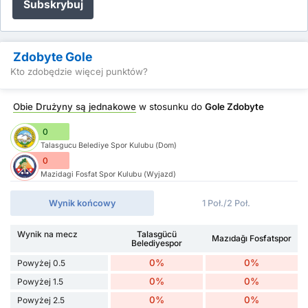
Subskrybuj
Zdobyte Gole
Kto zdobędzie więcej punktów?
Obie Drużyny są jednakowe
w stosunku do
Gole Zdobyte
0
Talasgucu Belediye Spor Kulubu (Dom)
0
Mazidagi Fosfat Spor Kulubu (Wyjazd)
Wynik końcowy
1 Poł./2 Poł.
Wynik na mecz
Talasgücü
Mazıdağı Fosfatspor
Belediyespor
0%
0%
Powyżej 0.5
0%
0%
Powyżej 1.5
0%
0%
Powyżej 2.5