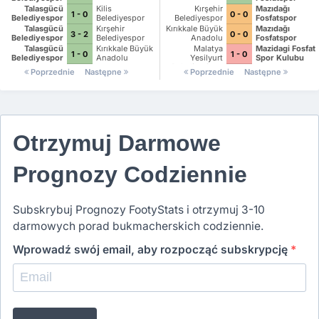
Talasgücü
Kilis
Kırşehir
Mazıdağı
1 - 0
0 - 0
Belediyespor
Belediyespor
Belediyespor
Fosfatspor
Talasgücü
Kırşehir
Kırıkkale Büyük
Mazıdağı
3 - 2
0 - 0
Belediyespor
Belediyespor
Anadolu
Fosfatspor
Talasgücü
Kırıkkale Büyük
Malatya
Mazidagi Fosfat
1 - 0
1 - 0
Belediyespor
Anadolu
Yesilyurt
Spor Kulubu
Belediye Spor
Poprzednie
Następne
Poprzednie
Następne
Kulubu
Otrzymuj Darmowe
Prognozy Codziennie
Subskrybuj Prognozy FootyStats i otrzymuj 3-10
darmowych porad bukmacherskich codziennie.
Wprowadź swój email, aby rozpocząć subskrypcję
*