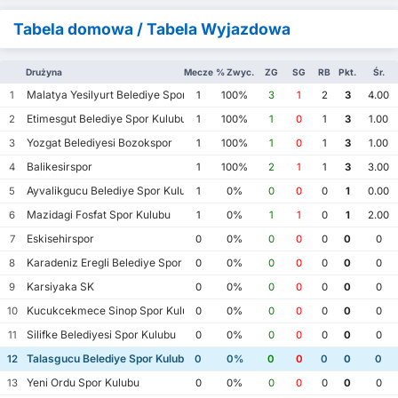
Tabela domowa / Tabela Wyjazdowa
Drużyna
Mecze
% Zwyc.
ZG
SG
RB
Pkt.
Śr.
Malatya Yesilyurt Belediye Spor Kulubu
1
1
100%
3
1
2
3
4.00
Etimesgut Belediye Spor Kulubu
2
1
100%
1
0
1
3
1.00
Yozgat Belediyesi Bozokspor
3
1
100%
1
0
1
3
1.00
Balikesirspor
4
1
100%
2
1
1
3
3.00
Ayvalikgucu Belediye Spor Kulubu
5
1
0%
0
0
0
1
0.00
Mazidagi Fosfat Spor Kulubu
6
1
0%
1
1
0
1
2.00
Eskisehirspor
7
0
0%
0
0
0
0
0
Karadeniz Eregli Belediye Spor Kulubu
8
0
0%
0
0
0
0
0
Karsiyaka SK
9
0
0%
0
0
0
0
0
Kucukcekmece Sinop Spor Kulubu
10
0
0%
0
0
0
0
0
Silifke Belediyesi Spor Kulubu
11
0
0%
0
0
0
0
0
Talasgucu Belediye Spor Kulubu
12
0
0%
0
0
0
0
0
Yeni Ordu Spor Kulubu
13
0
0%
0
0
0
0
0