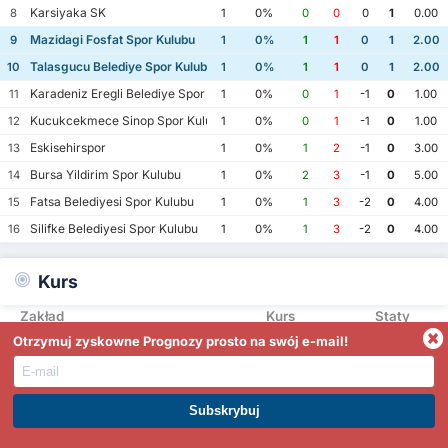
Karsiyaka SK
8
1
0%
0
0
0
1
0.00
Mazidagi Fosfat Spor Kulubu
9
1
0%
1
1
0
1
2.00
Talasgucu Belediye Spor Kulubu
10
1
0%
1
1
0
1
2.00
Karadeniz Eregli Belediye Spor Kulubu
11
1
0%
0
1
-1
0
1.00
Kucukcekmece Sinop Spor Kulubu
12
1
0%
0
1
-1
0
1.00
Eskisehirspor
13
1
0%
1
2
-1
0
3.00
Bursa Yildirim Spor Kulubu
14
1
0%
2
3
-1
0
5.00
Fatsa Belediyesi Spor Kulubu
15
1
0%
1
3
-2
0
4.00
Silifke Belediyesi Spor Kulubu
16
1
0%
1
3
-2
0
4.00
Kurs
Zakład
Kurs
Staty
Talasgucu Belediye Spor Kulubu
Otrzymuj zyskowne Prognozy prosto na swój e-mail!
2.37
0
%
Zwycięstwo
Mazidagi Fosfat Spor Kulubu
2.70
0
%
Zwycięstwo
3.05
0
Remis
%
DOŁĄCZ DO PREMIUM. ZARABIAJ JUŻ DZIŚ
-
0
Powyżej 0.5
%