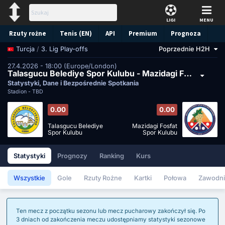
LIGI
MENU
Rzuty rożne
Tenis (EN)
API
Premium
Prognoza
/
3. Lig Play-offs
Poprzednie H2H
Turcja
27.4.2026 - 18:00 (Europe/London)
Talasgucu Belediye Spor Kulubu - Mazidagi Fosfat Spor Kulubu
Statystyki, Dane i Bezpośrednie Spotkania
Stadion -
TBD
0.00
0.00
Talasgucu Belediye
Mazidagi Fosfat
Spor Kulubu
Spor Kulubu
Statystyki
Prognozy
Ranking
Kurs
Wszystkie
Gole
Rzuty Rożne
Kartki
Połowa
Zawodni
Ten mecz z początku sezonu lub mecz pucharowy zakończył się. Po
3 dniach od zakończenia meczu udostępniamy statystyki sezonowe