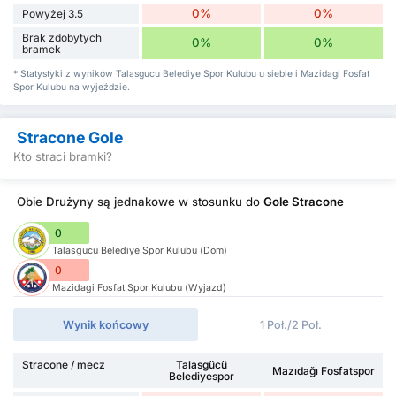
0%
0%
Powyżej 3.5
Brak zdobytych
0%
0%
bramek
* Statystyki z wyników Talasgucu Belediye Spor Kulubu u siebie i Mazidagi Fosfat
Spor Kulubu na wyjeździe.
Stracone Gole
Kto straci bramki?
Obie Drużyny są jednakowe
w stosunku do
Gole Stracone
0
Talasgucu Belediye Spor Kulubu (Dom)
0
Mazidagi Fosfat Spor Kulubu (Wyjazd)
Wynik końcowy
1 Poł./2 Poł.
Stracone / mecz
Talasgücü
Mazıdağı Fosfatspor
Belediyespor