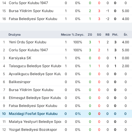
Corlu Spor Kulubu 1947
14
0
0%
0
0
0
0
0
Bursa Yildirim Spor Kulubu
15
1
0%
2
3
-1
0
5.00
Fatsa Belediyesi Spor Kulubu
16
1
0%
1
3
-2
0
4.00
Drużyna
Mecze
% Zwyc.
ZG
SG
RB
Pkt.
Śr.
Yeni Ordu Spor Kulubu
1
1
100%
3
1
2
3
4.00
Corlu Spor Kulubu 1947
2
1
100%
3
2
1
3
5.00
Karsiyaka SK
3
1
0%
0
0
0
1
0.00
Talasgucu Belediye Spor Kulubu
4
1
0%
1
1
0
1
2.00
Ayvalikgucu Belediye Spor Kulubu
5
0
0%
0
0
0
0
0
Balikesirspor
6
0
0%
0
0
0
0
0
Bursa Yildirim Spor Kulubu
7
0
0%
0
0
0
0
0
Etimesgut Belediye Spor Kulubu
8
0
0%
0
0
0
0
0
Fatsa Belediyesi Spor Kulubu
9
0
0%
0
0
0
0
0
Mazidagi Fosfat Spor Kulubu
10
0
0%
0
0
0
0
0
Malatya Yesilyurt Belediye Spor Kulubu
11
0
0%
0
0
0
0
0
Yozgat Belediyesi Bozokspor
12
0
0%
0
0
0
0
0