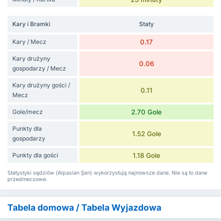
Kary i Bramki
Staty
Kary / Mecz
0.17
Kary drużyny
0.06
gospodarzy / Mecz
Kary drużyny gości /
0.11
Mecz
Gole/mecz
2.70 Gole
Punkty dla
1.52 Gole
gospodarzy
Punkty dla gości
1.18 Gole
Statystyki sędziów (Alpaslan Şen) wykorzystują najnowsze dane. Nie są to dane
przedmeczowe.
Tabela domowa / Tabela Wyjazdowa