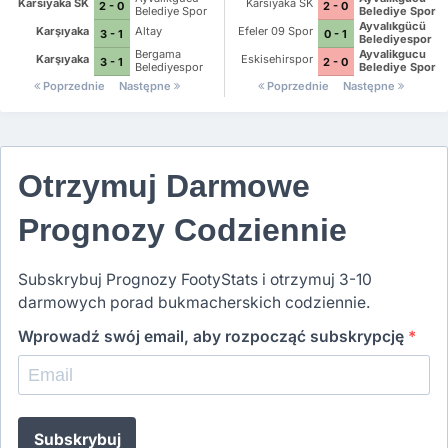
Karsiyaka SK
Karsiyaka SK
2 - 0
2 - 0
Belediye Spor
Belediye Spor
Kulubu
Kulubu
Ayvalıkgücü
Karşıyaka
Altay
Efeler 09 Spor
3 - 1
0 - 1
Belediyespor
Bergama
Ayvalikgucu
Karşıyaka
Eskisehirspor
3 - 1
2 - 0
Belediyespor
Belediye Spor
Kulubu
Poprzednie
Następne
Poprzednie
Następne
Otrzymuj Darmowe
Prognozy Codziennie
Subskrybuj Prognozy FootyStats i otrzymuj 3-10
darmowych porad bukmacherskich codziennie.
Wprowadź swój email, aby rozpocząć subskrypcję
*
Subskrybuj