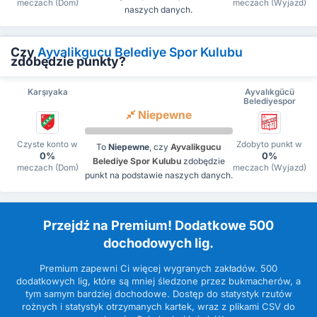
meczach (Dom)
meczach (Wyjazd)
naszych danych.
Czy
Ayvalikgucu Belediye Spor Kulubu
zdobędzie punkty?
Karşıyaka
Ayvalıkgücü
Belediyespor
Niepewne
Czyste konto w
Zdobyto punkt w
To
Niepewne
, czy
Ayvalikgucu
0%
0%
Belediye Spor Kulubu
zdobędzie
meczach (Dom)
meczach (Wyjazd)
punkt na podstawie naszych danych.
Przejdź na Premium! Dodatkowe 500
dochodowych lig.
Premium zapewni Ci więcej wygranych zakładów. 500
dodatkowych lig, które są mniej śledzone przez bukmacherów, a
tym samym bardziej dochodowe. Dostęp do statystyk rzutów
rożnych i statystyk otrzymanych kartek, wraz z plikami CSV do