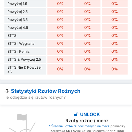
0%
0%
0%
Powyżej 1.5
0%
0%
0%
Powyżej 2.5
0%
0%
0%
Powyżej 3.5
0%
0%
0%
Powyżej 4.5
0%
0%
0%
BTTS
0%
0%
0%
BTTS i Wygrana
0%
0%
0%
BTTS i Remis
0%
0%
0%
BTTS & Powyżej 2.5
BTTS Nie & Powyżej
0%
0%
0%
2.5
Statystyki Rzutów Rożnych
Ile odbędzie się rzutów rożnych?
UNLOCK
Rzuty rożne / mecz
* Średnia liczba rzutów rożnych na mecz
pomiędzy
Karsiyaka SK i Ayvalikgucu Belediye Spor Kulubu