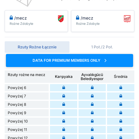
/mecz
/mecz
Rożne Zdobyte
Rożne Zdobyte
Rzuty Rożne Łącznie
1 Poł./2 Poł.
DATA FOR PREMIUM MEMBERS ONLY
Rzuty rożne na mecz
Ayvalıkgücü
Karşıyaka
Średnia
Belediyespor
Powyżej 6
Powyżej 7
Powyżej 8
Powyżej 9
Powyżej 10
Powyżej 11
Powyżej 12