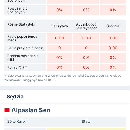
Spalonych
Powyżej 3.5
0%
0%
0%
Spalonych
Różne Statystyki
Ayvalıkgücü
Karşıyaka
Średnia
Belediyespor
Faule popełnione /
0.00
0.00
0.00
mecz
0
0
0.00
Faule przyjęte / mecz
Średnia posiadania
0%
0%
0%
piłki
0%
0%
0%
Remis % FT
Niektóre dane są zaokrąglane w górę lub w dół do najbliższego procenta, więc po
zsumowaniu mogą być równe 101%.
Sędzia
Alpaslan Şen
Żółte Kartki
Staty