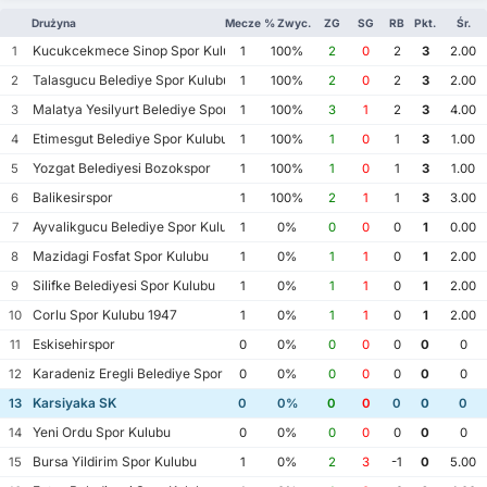
Drużyna
Mecze
% Zwyc.
ZG
SG
RB
Pkt.
Śr.
Kucukcekmece Sinop Spor Kulubu
1
1
100%
2
0
2
3
2.00
Talasgucu Belediye Spor Kulubu
2
1
100%
2
0
2
3
2.00
Malatya Yesilyurt Belediye Spor Kulubu
3
1
100%
3
1
2
3
4.00
Etimesgut Belediye Spor Kulubu
4
1
100%
1
0
1
3
1.00
Yozgat Belediyesi Bozokspor
5
1
100%
1
0
1
3
1.00
Balikesirspor
6
1
100%
2
1
1
3
3.00
Ayvalikgucu Belediye Spor Kulubu
7
1
0%
0
0
0
1
0.00
Mazidagi Fosfat Spor Kulubu
8
1
0%
1
1
0
1
2.00
Silifke Belediyesi Spor Kulubu
9
1
0%
1
1
0
1
2.00
Corlu Spor Kulubu 1947
10
1
0%
1
1
0
1
2.00
Eskisehirspor
11
0
0%
0
0
0
0
0
Karadeniz Eregli Belediye Spor Kulubu
12
0
0%
0
0
0
0
0
Karsiyaka SK
13
0
0%
0
0
0
0
0
Yeni Ordu Spor Kulubu
14
0
0%
0
0
0
0
0
Bursa Yildirim Spor Kulubu
15
1
0%
2
3
-1
0
5.00