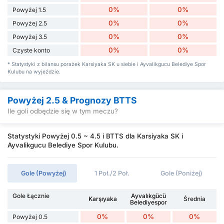
0%
0%
Powyżej 1.5
0%
0%
Powyżej 2.5
0%
0%
Powyżej 3.5
0%
0%
Czyste konto
* Statystyki z bilansu porażek Karsiyaka SK u siebie i Ayvalikgucu Belediye Spor
Kulubu na wyjeździe.
Powyżej 2.5 & Prognozy BTTS
Ile goli odbędzie się w tym meczu?
Statystyki Powyżej 0.5 ~ 4.5 i BTTS dla Karsiyaka SK i
Ayvalikgucu Belediye Spor Kulubu.
Gole (Powyżej)
1 Poł./2 Poł.
Gole (Poniżej)
Gole Łącznie
Ayvalıkgücü
Karşıyaka
Średnia
Belediyespor
0%
0%
0%
Powyżej 0.5