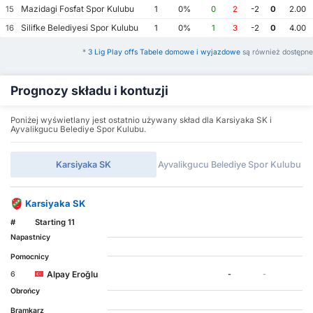
Mazidagi Fosfat Spor Kulubu
15
1
0%
0
2
-2
0
2.00
Silifke Belediyesi Spor Kulubu
16
1
0%
1
3
-2
0
4.00
*
3 Lig Play offs Tabele domowe i wyjazdowe
są również dostępne
Prognozy składu i kontuzji
Poniżej wyświetlany jest ostatnio używany skład dla Karsiyaka SK i
Ayvalikgucu Belediye Spor Kulubu.
Karsiyaka SK
Ayvalikgucu Belediye Spor Kulubu
Karsiyaka SK
#
Starting 11
Napastnicy
Pomocnicy
Alpay Eroğlu
6
-
-
Obrońcy
Bramkarz