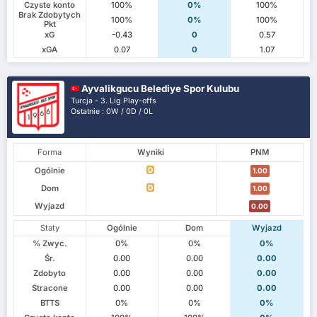
Czyste konto
100%
0%
100%
Brak Zdobytych
100%
0%
100%
Pkt
xG
-0.43
0
0.57
xGA
0.07
0
1.07
Ayvalikgucu Belediye Spor Kulubu
Turcja - 3. Lig Play-offs
Ostatnie : 0W / 0D / 0L
Forma
Wyniki
PNM
Ogólnie
D
1.00
Dom
D
1.00
Wyjazd
0.00
Staty
Ogólnie
Dom
Wyjazd
% Zwyc.
0%
0%
0%
Śr.
0.00
0.00
0.00
Zdobyto
0.00
0.00
0.00
Stracone
0.00
0.00
0.00
BTTS
0%
0%
0%