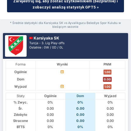
Zarejestruj się, aby zostać użytkownikiem (bezpłatnie) i
zobaczyć analizę statystyk GPT5 »
* Średnie statystyki dla Karsiyaka SK vs Ayvalikgucu Belediye Spor Kulubu w
bieżącym sezonie
Karsiyaka SK
Turcja - 3. Lig Play-offs
Ostatnie : 0W / 0D / 0L
Forma
Wyniki
PNM
Ogólnie
D
1.00
Dom
0.00
Wyjazd
D
1.00
Staty
Ogólnie
Dom
Wyjazd
% Zwyc.
0%
0%
0%
Śr.
0.00
0.00
0.00
Zdobyto
0.00
0.00
0.00
Stracone
0.00
0.00
0.00
BTTS
0%
0%
0%