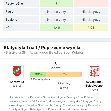
Rzuty rożne
5
1
Faule
Nie dotyczy
Nie dotyczy
Spalone
Nie dotyczy
Nie dotyczy
xG
1.46
1.01
Statystyki 1 na 1 / Poprzednie wyniki
- Karsiyaka SK - Ayvalikgucu Belediye Spor Kulubu
3
Mecze
33%
67%
0%
1 Zwycięstwa
Karşıyaka
Ayvalıkgücü
2 Remisy
Belediyespor
(33%)
(67%)
(0%)
Historia meczów Karsiyaka SK vs Ayvalikgucu Belediye Spor Kulubu
pokazuje, że spośród 3 spotkań, które rozegrali, Karsiyaka SK wygrał 1 razy,
a Ayvalikgucu Belediye Spor Kulubu 0 razy. 2 spotkań pomiędzy Karsiyaka
SK i Ayvalikgucu Belediye Spor Kulubu zakończyło się remisem.