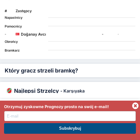
#
Zastępcy
Napastnicy
Pomocnicy
Doğanay Avcı
-
-
-
Obrońcy
Bramkarz
Który gracz strzeli bramkę?
Najlepsi Strzelcy
-
Karşıyaka
Alpay Eroğlu 0
Otrzymuj zyskowne Prognozy prosto na swój e-mail!
Doğanay Avcı 0
* Statystyki z sezonu 2025/26 w 3 Lig Play offs
DOŁĄCZ DO PREMIUM. ZARABIAJ JUŻ DZIŚ