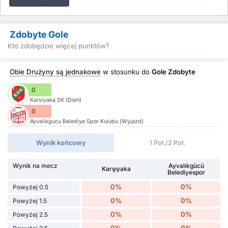
Zdobyte Gole
Kto zdobędzie więcej punktów?
Obie Drużyny są jednakowe
w stosunku do
Gole Zdobyte
0
Karsiyaka SK (Dom)
0
Ayvalikgucu Belediye Spor Kulubu (Wyjazd)
Wynik końcowy
1 Poł./2 Poł.
Wynik na mecz
Ayvalıkgücü
Karşıyaka
Belediyespor
0%
0%
Powyżej 0.5
0%
0%
Powyżej 1.5
0%
0%
Powyżej 2.5
0%
0%