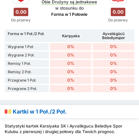
Obie Drużyny są jednakowe
w stosunku do
0.00
0.00
Forma w 1 Połowie
Do przerwy
Do przerwy
Forma w 1 Poł./2 Poł.
Ayvalıkgücü
Karşıyaka
Belediyespor
0%
0%
Wygrane 1 Poł.
0%
0%
Wygrane 2 Poł.
0%
0%
Remisy 1 Poł.
0%
0%
Remisy 2 Poł.
0%
0%
Przegrane 1 Poł.
0%
0%
Przegrane 2 Poł.
Kartki w 1 Poł./2 Poł.
Statystyki kartek Karsiyaka SK i Ayvalikgucu Belediye Spor
Kulubu z pierwszej i drugiej połowy dla Twoich prognoz.