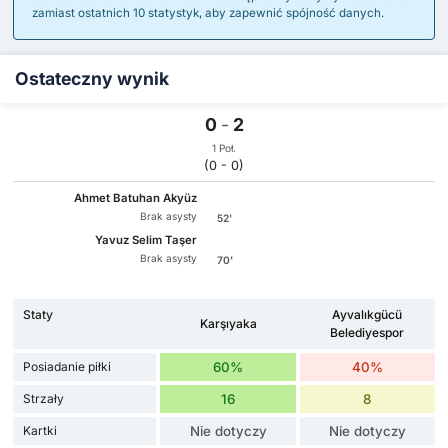
zamiast ostatnich 10 statystyk, aby zapewnić spójność danych.
Ostateczny wynik
0
-
2
1 Poł.
(0 - 0)
Ahmet Batuhan Akyüz
Brak asysty
52'
Yavuz Selim Taşer
Brak asysty
70'
Staty
Ayvalıkgücü
Karşıyaka
Belediyespor
Posiadanie piłki
60%
40%
Strzały
16
8
Kartki
Nie dotyczy
Nie dotyczy