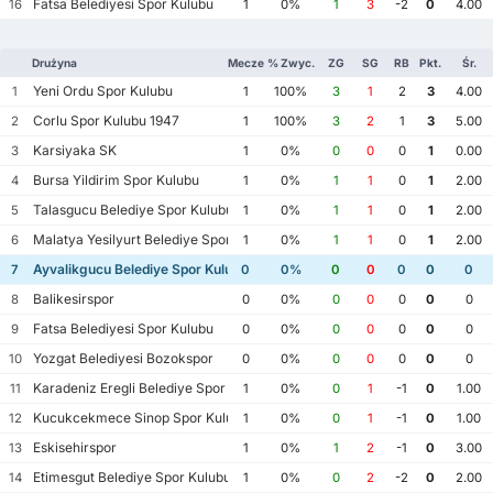
Fatsa Belediyesi Spor Kulubu
16
1
0%
1
3
-2
0
4.00
Drużyna
Mecze
% Zwyc.
ZG
SG
RB
Pkt.
Śr.
Yeni Ordu Spor Kulubu
1
1
100%
3
1
2
3
4.00
Corlu Spor Kulubu 1947
2
1
100%
3
2
1
3
5.00
Karsiyaka SK
3
1
0%
0
0
0
1
0.00
Bursa Yildirim Spor Kulubu
4
1
0%
1
1
0
1
2.00
Talasgucu Belediye Spor Kulubu
5
1
0%
1
1
0
1
2.00
Malatya Yesilyurt Belediye Spor Kulubu
6
1
0%
1
1
0
1
2.00
Ayvalikgucu Belediye Spor Kulubu
7
0
0%
0
0
0
0
0
Balikesirspor
8
0
0%
0
0
0
0
0
Fatsa Belediyesi Spor Kulubu
9
0
0%
0
0
0
0
0
Yozgat Belediyesi Bozokspor
10
0
0%
0
0
0
0
0
Karadeniz Eregli Belediye Spor Kulubu
11
1
0%
0
1
-1
0
1.00
Kucukcekmece Sinop Spor Kulubu
12
1
0%
0
1
-1
0
1.00
Eskisehirspor
13
1
0%
1
2
-1
0
3.00
Etimesgut Belediye Spor Kulubu
14
1
0%
0
2
-2
0
2.00