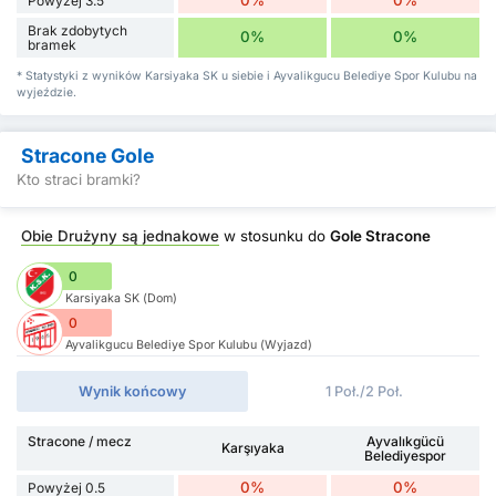
Powyżej 3.5
Brak zdobytych
0%
0%
bramek
* Statystyki z wyników Karsiyaka SK u siebie i Ayvalikgucu Belediye Spor Kulubu na
wyjeździe.
Stracone Gole
Kto straci bramki?
Obie Drużyny są jednakowe
w stosunku do
Gole Stracone
0
Karsiyaka SK (Dom)
0
Ayvalikgucu Belediye Spor Kulubu (Wyjazd)
Wynik końcowy
1 Poł./2 Poł.
Stracone / mecz
Ayvalıkgücü
Karşıyaka
Belediyespor
0%
0%
Powyżej 0.5