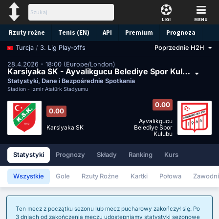
LIGI
MENU
Rzuty rożne
Tenis (EN)
API
Premium
Prognoza
/
3. Lig Play-offs
Poprzednie H2H
Turcja
28.4.2026 - 18:00 (Europe/London)
Karsiyaka SK - Ayvalikgucu Belediye Spor Kulubu
Statystyki, Dane i Bezpośrednie Spotkania
Stadion -
İzmir Atatürk Stadyumu
0.00
0.00
Ayvalikgucu
Karsiyaka SK
Belediye Spor
Kulubu
Statystyki
Prognozy
Składy
Ranking
Kurs
Wszystkie
Gole
Rzuty Rożne
Kartki
Połowa
Zawodni
Ten mecz z początku sezonu lub mecz pucharowy zakończył się. Po
3 dniach od zakończenia meczu udostępniamy statystyki sezonowe