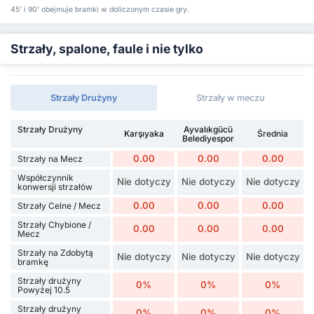
45' i 90' obejmuje bramki w doliczonym czasie gry.
Strzały, spalone, faule i nie tylko
Strzały Drużyny
Strzały w meczu
Strzały Drużyny
Ayvalıkgücü
Karşıyaka
Średnia
Belediyespor
0.00
0.00
0.00
Strzały na Mecz
Współczynnik
Nie dotyczy
Nie dotyczy
Nie dotyczy
konwersji strzałów
0.00
0.00
0.00
Strzały Celne / Mecz
Strzały Chybione /
0.00
0.00
0.00
Mecz
Strzały na Zdobytą
Nie dotyczy
Nie dotyczy
Nie dotyczy
bramkę
Strzały drużyny
0%
0%
0%
Powyżej 10.5
Strzały drużyny
0%
0%
0%