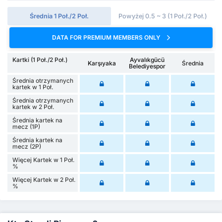
Średnia 1 Poł./2 Poł.
Powyżej 0.5 ~ 3 (1 Poł./2 Poł.)
DATA FOR PREMIUM MEMBERS ONLY
Kartki (1 Poł./2 Poł.)
Ayvalıkgücü
Karşıyaka
Średnia
Belediyespor
Średnia otrzymanych
kartek w 1 Poł.
Średnia otrzymanych
kartek w 2 Poł.
Średnia kartek na
mecz (1P)
Średnia kartek na
mecz (2P)
Więcej Kartek w 1 Poł.
%
Więcej Kartek w 2 Poł.
%