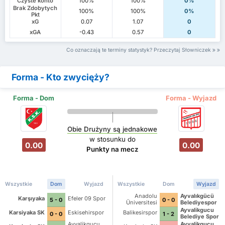
Czyste konto
100%
100%
0%
Brak Zdobytych
100%
100%
0%
Pkt
xG
0.07
1.07
0
xGA
-0.43
0.57
0
Co oznaczają te terminy statystyk? Przeczytaj Słowniczek
Forma - Kto zwycięży?
Forma - Dom
Forma - Wyjazd
Obie Drużyny są jednakowe
w stosunku do
0.00
0.00
Punkty na mecz
Wszystkie
Dom
Wyjazd
Wszystkie
Dom
Wyjazd
Anadolu
Ayvalıkgücü
Karşıyaka
Efeler 09 Spor
5 - 0
0 - 0
Üniversitesi
Belediyespor
Ayvalikgucu
Karsiyaka SK
Eskisehirspor
Balikesirspor
0 - 0
1 - 2
Belediye Spor
Kulubu
Ayvalikgucu
Ayvalikgucu