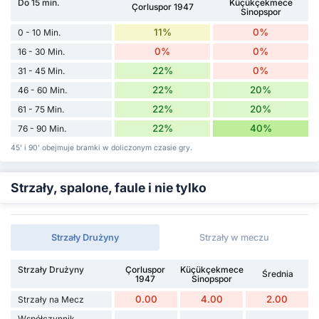
Do 15 min.
Küçükçekmece
Çorluspor 1947
Sinopspor
11%
0%
0 - 10 Min.
0%
0%
16 - 30 Min.
22%
0%
31 - 45 Min.
22%
20%
46 - 60 Min.
22%
20%
61 - 75 Min.
22%
40%
76 - 90 Min.
45' i 90' obejmuje bramki w doliczonym czasie gry.
Strzały, spalone, faule i nie tylko
Strzały Drużyny
Strzały w meczu
Strzały Drużyny
Çorluspor
Küçükçekmece
Średnia
1947
Sinopspor
0.00
4.00
2.00
Strzały na Mecz
Współczynnik