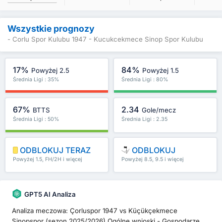
Wszystkie prognozy
- Corlu Spor Kulubu 1947 - Kucukcekmece Sinop Spor Kulubu
17%
84%
Powyżej 2.5
Powyżej 1.5
Średnia Ligi : 35%
Średnia Ligi : 80%
67%
2.34
BTTS
Gole/mecz
Średnia Ligi : 50%
Średnia Ligi : 2.35
ODBLOKUJ TERAZ
ODBLOKUJ
Powyżej 1.5, FH/2H i więcej
Powyżej 8.5, 9.5 i więcej
GPT5 AI Analiza
Analiza meczowa: Çorluspor 1947 vs Küçükçekmece
Sinopspor (sezon 2025/2026) Ogólne wnioski - Gospodarze