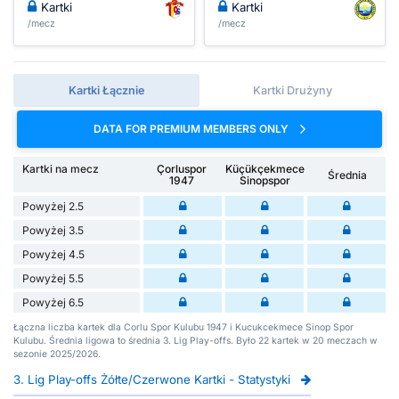
Kartki
Kartki
/mecz
/mecz
Kartki Łącznie
Kartki Drużyny
DATA FOR PREMIUM MEMBERS ONLY
Kartki na mecz
Çorluspor
Küçükçekmece
Średnia
1947
Sinopspor
Powyżej 2.5
Powyżej 3.5
Powyżej 4.5
Powyżej 5.5
Powyżej 6.5
Łączna liczba kartek dla Corlu Spor Kulubu 1947 i Kucukcekmece Sinop Spor
Kulubu. Średnia ligowa to średnia 3. Lig Play-offs. Było 22 kartek w 20 meczach w
sezonie 2025/2026.
3. Lig Play-offs Żółte/Czerwone Kartki - Statystyki