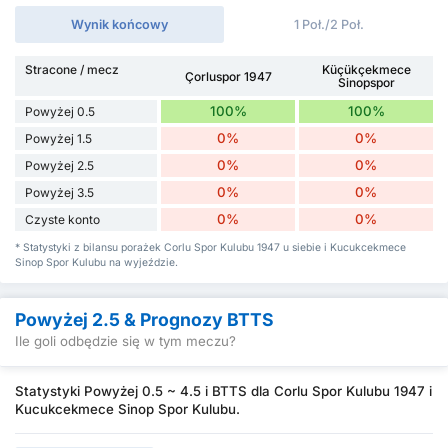
Wynik końcowy
1 Poł./2 Poł.
Stracone / mecz
Küçükçekmece
Çorluspor 1947
Sinopspor
100%
100%
Powyżej 0.5
0%
0%
Powyżej 1.5
0%
0%
Powyżej 2.5
0%
0%
Powyżej 3.5
0%
0%
Czyste konto
* Statystyki z bilansu porażek Corlu Spor Kulubu 1947 u siebie i Kucukcekmece
Sinop Spor Kulubu na wyjeździe.
Powyżej 2.5 & Prognozy BTTS
Ile goli odbędzie się w tym meczu?
Statystyki Powyżej 0.5 ~ 4.5 i BTTS dla Corlu Spor Kulubu 1947 i
Kucukcekmece Sinop Spor Kulubu.