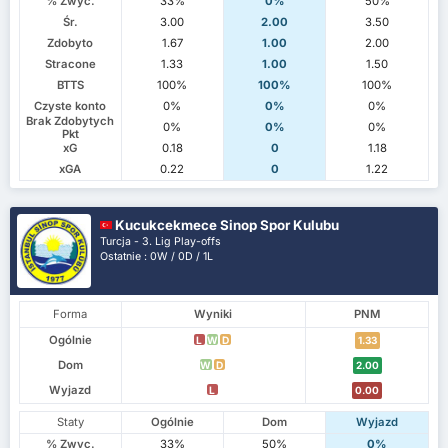
% Zwyc.
33%
0%
50%
Śr.
3.00
2.00
3.50
Zdobyto
1.67
1.00
2.00
Stracone
1.33
1.00
1.50
BTTS
100%
100%
100%
Czyste konto
0%
0%
0%
Brak Zdobytych
0%
0%
0%
Pkt
xG
0.18
0
1.18
xGA
0.22
0
1.22
Kucukcekmece Sinop Spor Kulubu
Turcja - 3. Lig Play-offs
Ostatnie : 0W / 0D / 1L
Forma
Wyniki
PNM
Ogólnie
L
W
D
1.33
Dom
W
D
2.00
Wyjazd
L
0.00
Staty
Ogólnie
Dom
Wyjazd
% Zwyc.
33%
50%
0%