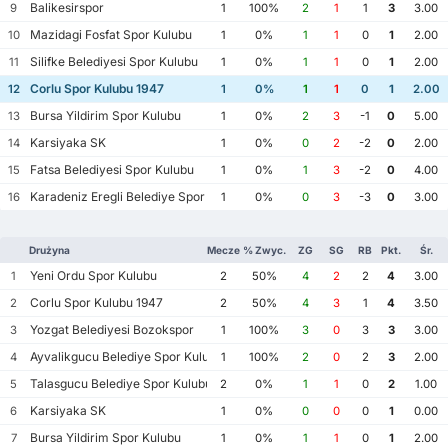
Balikesirspor
9
1
100%
2
1
1
3
3.00
Mazidagi Fosfat Spor Kulubu
10
1
0%
1
1
0
1
2.00
Silifke Belediyesi Spor Kulubu
11
1
0%
1
1
0
1
2.00
Corlu Spor Kulubu 1947
12
1
0%
1
1
0
1
2.00
Bursa Yildirim Spor Kulubu
13
1
0%
2
3
-1
0
5.00
Karsiyaka SK
14
1
0%
0
2
-2
0
2.00
Fatsa Belediyesi Spor Kulubu
15
1
0%
1
3
-2
0
4.00
Karadeniz Eregli Belediye Spor Kulubu
16
1
0%
0
3
-3
0
3.00
Drużyna
Mecze
% Zwyc.
ZG
SG
RB
Pkt.
Śr.
Yeni Ordu Spor Kulubu
1
2
50%
4
2
2
4
3.00
Corlu Spor Kulubu 1947
2
2
50%
4
3
1
4
3.50
Yozgat Belediyesi Bozokspor
3
1
100%
3
0
3
3
3.00
Ayvalikgucu Belediye Spor Kulubu
4
1
100%
2
0
2
3
2.00
Talasgucu Belediye Spor Kulubu
5
2
0%
1
1
0
2
1.00
Karsiyaka SK
6
1
0%
0
0
0
1
0.00
Bursa Yildirim Spor Kulubu
7
1
0%
1
1
0
1
2.00