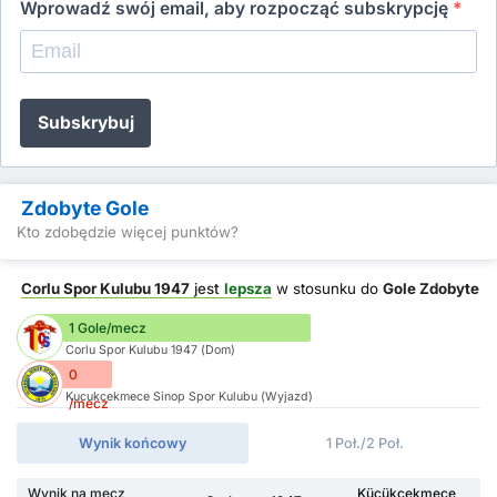
Wprowadź swój email, aby rozpocząć subskrypcję
*
Subskrybuj
Zdobyte Gole
Kto zdobędzie więcej punktów?
Corlu Spor Kulubu 1947
jest
lepsza
w stosunku do
Gole Zdobyte
1 Gole/mecz
Corlu Spor Kulubu 1947 (Dom)
0
Kucukcekmece Sinop Spor Kulubu (Wyjazd)
/mecz
Wynik końcowy
1 Poł./2 Poł.
Wynik na mecz
Küçükçekmece