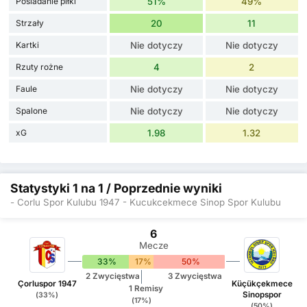
Posiadanie piłki
51%
49%
Strzały
20
11
Kartki
Nie dotyczy
Nie dotyczy
Rzuty rożne
4
2
Faule
Nie dotyczy
Nie dotyczy
Spalone
Nie dotyczy
Nie dotyczy
xG
1.98
1.32
Statystyki 1 na 1 / Poprzednie wyniki
- Corlu Spor Kulubu 1947 - Kucukcekmece Sinop Spor Kulubu
6
Mecze
33%
17%
50%
2 Zwycięstwa
3 Zwycięstwa
Çorluspor 1947
Küçükçekmece
1 Remisy
Sinopspor
(33%)
(17%)
(50%)