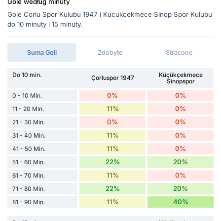
Gole według minuty
Gole Corlu Spor Kulubu 1947 i Kucukcekmece Sinop Spor Kulubu
do 10 minuty i 15 minuty.
Suma Goli
Zdobyto
Stracone
Do 10 min.
Küçükçekmece
Çorluspor 1947
Sinopspor
0%
0%
0 - 10 Min.
11%
0%
11 - 20 Min.
0%
0%
21 - 30 Min.
11%
0%
31 - 40 Min.
11%
0%
41 - 50 Min.
22%
20%
51 - 60 Min.
11%
0%
61 - 70 Min.
22%
20%
71 - 80 Min.
11%
40%
81 - 90 Min.