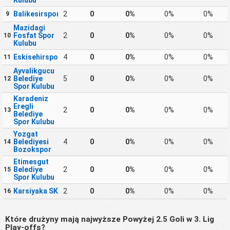
Balikesirspor
2
0
0%
0%
0%
9
Mazidagi
Fosfat Spor
2
0
0%
0%
0%
10
Kulubu
Eskisehirspor
4
0
0%
0%
0%
11
Ayvalikgucu
Belediye
5
0
0%
0%
0%
12
Spor Kulubu
Karadeniz
Eregli
2
0
0%
0%
0%
13
Belediye
Spor Kulubu
Yozgat
Belediyesi
4
0
0%
0%
0%
14
Bozokspor
Etimesgut
Belediye
2
0
0%
0%
0%
15
Spor Kulubu
Karsiyaka SK
2
0
0%
0%
0%
16
Które drużyny mają najwyższe Powyżej 2.5 Goli w 3. Lig
Play-offs?