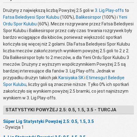
Drużyny z największą liczbą Powyżej 2.5 goli w
3. Lig Play-offs
to
Fatsa Belediyesi Spor Kulubu
(100%),
Balikesirspor
(100%) i
Yeni
Ordu Spor Kulubu
(60%). Mecze rozgrywane przez Fatsa Belediyesi
Spor Kulubu i Balikesirspor przez cały czas trwania rozgrywek były
bardzo wciągające dla kibiców, ponieważ większość spotkań
kończyła się więcej niż 2 golami. Dla Fatsa Belediyesi Spor Kulubu
liczba meczów zakończonych wynikiem powyżej 2.5 goli to 2 z 2.
Dla Balikesirspor było to 2 meczów, a dla Yeni Ordu Spor Kulubu 3
meczów. Drużyny z wyższym współczynnikiem Powyżej 2.5 są
bardziej interesujące dla fanów 3. Lig Play-offs. Jednak w
przypadku drużyn takich jak
Karsiyaka SK
i
Etimesgut Belediye
Spor Kulubu
, liczby goli są znacznie niższe. Tylko 0% ich spotkań
zakończyło się wynikiem powyżej 2.5 bramki, co jest najniższym
wynikiem w 3. Lig Play-offs.
STATYSTYKI POWYŻEJ 2.5: 0.5, 1.5, 3.5 - TURCJA
Süper Lig Statystyki Powyżej 2.5: 0.5, 1.5, 3.5
- Dywizja 1