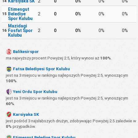
Karsiyaka SK
2
0
0%
0%
0%
14
Etimesgut
Belediye
2
0
0%
0%
0%
15
Spor Kulubu
Mazidagi
Fosfat Spor
2
0
0%
0%
0%
16
Kulubu
Balikesirspor
ma najwyższy procent Powyżej 2.5, który wynosi aż
100%
.
Fatsa Belediyesi Spor Kulubu
jest na 3 miejscu w rankingu najlepszych Powyżej 2.5, wynoszącym
100%
.
Yeni Ordu Spor Kulubu
jest na 3 miejscu w rankingu najlepszych Powyżej 2.5, wynoszącym
60%
.
Karsiyaka SK
jest pośród 3 najsłabszych drużyn, zdobywając Powyżej 2.5 zaledwie w
0%
przypadków.
Etimesgut Belediye Spor Kulubu