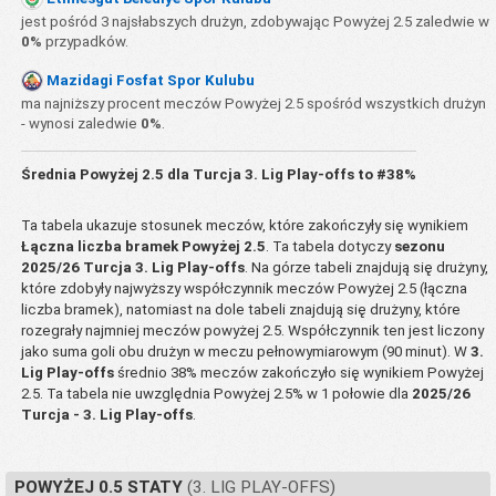
jest pośród 3 najsłabszych drużyn, zdobywając Powyżej 2.5 zaledwie w
0%
przypadków.
Mazidagi Fosfat Spor Kulubu
ma najniższy procent meczów Powyżej 2.5 spośród wszystkich drużyn
- wynosi zaledwie
0%
.
Średnia Powyżej 2.5 dla
Turcja 3. Lig Play-offs
to
#38%
Ta tabela ukazuje stosunek meczów, które zakończyły się wynikiem
Łączna liczba bramek Powyżej 2.5
. Ta tabela dotyczy
sezonu
2025/26 Turcja 3. Lig Play-offs
. Na górze tabeli znajdują się drużyny,
które zdobyły najwyższy współczynnik meczów Powyżej 2.5 (łączna
liczba bramek), natomiast na dole tabeli znajdują się drużyny, które
rozegrały najmniej meczów powyżej 2.5. Współczynnik ten jest liczony
jako suma goli obu drużyn w meczu pełnowymiarowym (90 minut). W
3.
Lig Play-offs
średnio 38% meczów zakończyło się wynikiem Powyżej
2.5. Ta tabela nie uwzględnia Powyżej 2.5% w 1 połowie dla
2025/26
Turcja - 3. Lig Play-offs
.
POWYŻEJ 0.5 STATY
(3. LIG PLAY-OFFS)