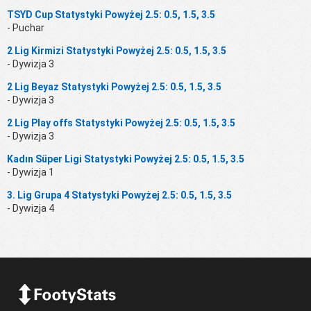
TSYD Cup Statystyki Powyżej 2.5: 0.5, 1.5, 3.5
- Puchar
2 Lig Kirmizi Statystyki Powyżej 2.5: 0.5, 1.5, 3.5
- Dywizja 3
2 Lig Beyaz Statystyki Powyżej 2.5: 0.5, 1.5, 3.5
- Dywizja 3
2 Lig Play offs Statystyki Powyżej 2.5: 0.5, 1.5, 3.5
- Dywizja 3
Kadın Süper Ligi Statystyki Powyżej 2.5: 0.5, 1.5, 3.5
- Dywizja 1
3. Lig Grupa 4 Statystyki Powyżej 2.5: 0.5, 1.5, 3.5
- Dywizja 4