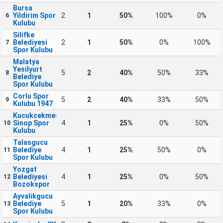
Bursa
Yildirim Spor
2
1
50%
100%
0%
6
Kulubu
Silifke
Belediyesi
2
1
50%
0%
100%
7
Spor Kulubu
Malatya
Yesilyurt
5
2
40%
50%
33%
8
Belediye
Spor Kulubu
Corlu Spor
5
2
40%
33%
50%
9
Kulubu 1947
Kucukcekmece
Sinop Spor
4
1
25%
0%
50%
10
Kulubu
Talasgucu
Belediye
4
1
25%
50%
0%
11
Spor Kulubu
Yozgat
Belediyesi
4
1
25%
0%
50%
12
Bozokspor
Ayvalikgucu
Belediye
5
1
20%
33%
0%
13
Spor Kulubu