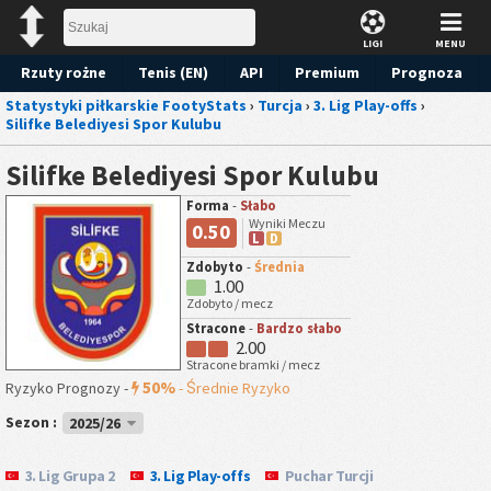
LIGI
MENU
Rzuty rożne
Tenis (EN)
API
Premium
Prognoza
Statystyki piłkarskie FootyStats
›
Turcja
›
3. Lig Play-offs
›
Silifke Belediyesi Spor Kulubu
Silifke Belediyesi Spor Kulubu
Forma
-
Słabo
Wyniki Meczu
0.50
L
D
Zdobyto
-
Średnia
1.00
Zdobyto / mecz
Stracone
-
Bardzo słabo
2.00
Stracone bramki / mecz
50%
Ryzyko Prognozy -
-
Średnie Ryzyko
Sezon :
2025/26
3. Lig Grupa 2
3. Lig Play-offs
Puchar Turcji