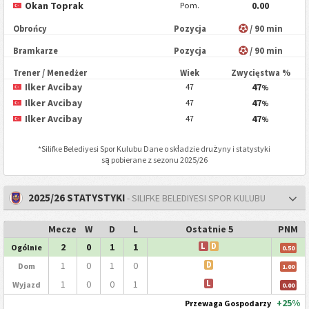
Okan Toprak
0.00
Pom.
Obrońcy
Pozycja
/ 90 min
Bramkarze
Pozycja
/ 90 min
Trener / Menedżer
Wiek
Zwycięstwa %
Ilker Avcibay
47
47
%
Ilker Avcibay
47
47
%
Ilker Avcibay
47
47
%
*
Silifke Belediyesi Spor Kulubu
Dane o składzie drużyny i statystyki
są pobierane z sezonu 2025/26
2025/26 STATYSTYKI
- SILIFKE BELEDIYESI SPOR KULUBU
Mecze
W
D
L
Ostatnie 5
PNM
2
0
1
1
L
D
Ogólnie
0.50
1
0
1
0
D
Dom
1.00
1
0
0
1
L
Wyjazd
0.00
+25%
Przewaga Gospodarzy