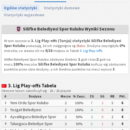
Ogólne statystyki
Statystyki domowe
Statystyki wyjazdowe
Silifke Belediyesi Spor Kulubu Wyniki Sezonu
W tym sezonie w
3. Lig Play-offs (Turcja) statystyki Silifke Belediyesi
Spor Kulubu
pokazują, że ich osiągnięcia są
Słabo
. Drużyna zwyciężyła
0%
meczów, co stawia ich na
0/16
miejscu w Tabeli
3. Lig Play-offs
.
Silifke Belediyesi Spor Kulubu zdobywa średnio
1
goli i traci
2
goli na
mecz.
100%
meczów
Silifke Belediyesi Spor Kulubu
kończy się zdobyciem
punktów przez obie drużyny, a ich średnia punktów na mecz wynosi
3
.
3. Lig Play-offs Tabela
Obecnie Sezon zakończył się - 26 / 26 played
#
Drużyna
Mecze
% Zwyc.
ZG
SG
RB
Pkt.
Yeni Ordu Spor Kulubu
1
2
100%
7
2
5
6
Yozgat Belediyesi
2
2
100%
4
0
4
6
Bozokspor
Ayvalikgucu Belediye Spor
3
2
50%
2
0
2
4
Kulubu
Talasgucu Belediye Spor
4
2
50%
3
1
2
4