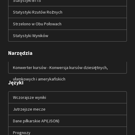
Statystyki BTTS
Statystyki Rzutów Rożnych
Strzelono w Obu Połowach
Statystyki Wyników
Narzędzia
Konwerter kursów - Konwersja kursów dziesiętnych,
ułamkowych i amerykańskich
Języki
Wczorajsze wyniki
Jutrzejsze mecze
Dane piłkarskie API(JSON)
Prognozy