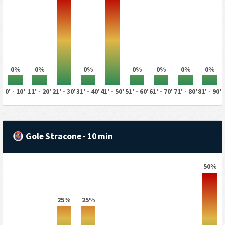
0%
0%
0%
0%
0%
0%
0%
0' - 10'
11' - 20'
21' - 30'
31' - 40'
41' - 50'
51' - 60'
61' - 70'
71' - 80'
81' - 90'
Gole Stracone - 10 min
50%
25%
25%