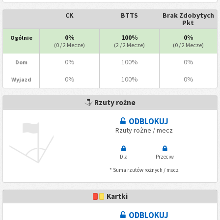
CK
BTTS
Brak Zdobytych
Pkt
0%
100%
0%
Ogólnie
(0 / 2 Mecze)
(2 / 2 Mecze)
(0 / 2 Mecze)
0%
100%
0%
Dom
0%
100%
0%
Wyjazd
Rzuty rożne
ODBLOKUJ
Rzuty rożne / mecz
Dla
Przeciw
* Suma rzutów rożnych / mecz
Kartki
ODBLOKUJ