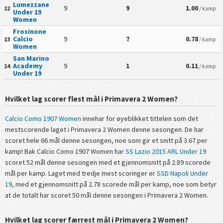
Lumezzane
9
9
1.00
12
/ kamp
Under 19
Women
Frosinone
Calcio
9
7
0.78
13
/ kamp
Women
San Marino
Academy
9
1
0.11
14
/ kamp
Under 19
Hvilket lag scorer flest mål i Primavera 2 Women?
Calcio Como 1907 Women
innehar for øyeblikket tittelen som det
mestscorende laget i Primavera 2 Women denne sesongen. De har
scoret hele 66 mål denne sesongen, noe som gir et snitt på 3.67 per
kamp! Bak Calcio Como 1907 Women har
SS Lazio 2015 ARL Under 19
scoret 52 mål denne sesongen med et gjennomsnitt på 2.89 scorede
mål per kamp. Laget med tredje mest scoringer er
SSD Napoli Under
19
, med et gjennomsnitt på 2.78 scorede mål per kamp, noe som betyr
at de totalt har scoret 50 mål denne sesongen i Primavera 2 Women.
Hvilket lag scorer færrest mål i Primavera 2 Women?