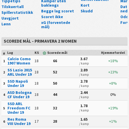
Tippetips
Kamper uten
Mark
baklengs
Kort
Tilskuertall
Data
Begge lag scoret
Skudd
nedl
Spillerstatistikk
Scoret ikke
Odd
Uavgjort
xG (forventede
For
Lønn
mål)
SCOREDE MÅL - PRIMAVERA 2 WOMEN
Lag
KS
Scorede mål
Hjemmefordel
#
Calcio Como
3.67
18
66
+18%
1
1907 Women
/ kamp
SS Lazio 2015
2.89
18
52
+23%
2
ARL Under 19
/ kamp
SSD Napoli
2.78
18
50
+8%
3
Under 19
/ kamp
ASD Bologna
2.44
18
44
0%
4
CF Under 19
/ kamp
SSD ARL
1.78
Freedom FC
18
32
+19%
5
/ kamp
Under 19
Res Roma
1.65
17
28
+1%
6
VIII Under 19
/ kamp