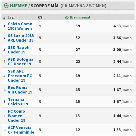
HJEMME
/
SCOREDE MÅL
(PRIMAVERA 2 WOMEN)
Lag
KS
Hjemmemål
#
Calcio Como
9
39
4.33
1
/ kamp
1907 Women
SS Lazio 2015
9
32
3.56
2
/ kamp
ARL Under 19
SSD Napoli
9
27
3.00
3
/ kamp
Under 19
ASD Bologna
9
22
2.44
4
/ kamp
CF Under 19
SSD ARL
Freedom FC
9
19
2.11
5
/ kamp
Under 19
Res Roma
9
15
1.67
6
/ kamp
VIII Under 19
Ternana
9
15
1.67
7
/ kamp
Calcio U19
FC Como
Women
9
13
1.44
8
/ kamp
Under 19
ACF Venezia
9
12
1.33
9
/ kamp
CF Femminile