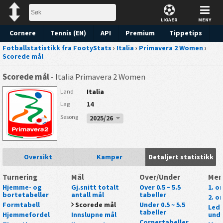
LIGAER
MENY
Cornere
Tennis (EN)
API
Premium
Tippetips
Fotballstatistikk fra FootyStats
›
Italia
›
Primavera 2 Women
›
Scorede mål
Scorede mål
- Italia Primavera 2 Women
Italia
Land
14
Lag
Sesong
2025/26
Oversikt
Kamper
Detaljert statistikk
Turnering
Mål
Over/Under
Mer
Hjemme- og
Gj.snitt totalt
Over 0.5 ~ 5.5
1. o
bortetabeller
antall mål
tabeller
2. o
Formtabell
Scorede mål
Under 0.5 ~ 5.5
Lede
tabeller
Hjemmefordel
Innslupne mål
unde
Cornertabeller