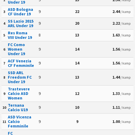
/ kamp
Under 19
ASD Bologna
9
22
2.44
3
/ kamp
CF Under 19
SS Lazio 2015
9
20
2.22
4
/ kamp
ARL Under 19
Res Roma
8
13
1.63
5
/ kamp
VIII Under 19
FC Como
Women
9
14
1.56
6
/ kamp
Under 19
ACF Venezia
9
14
1.56
7
/ kamp
CF Femminile
SSD ARL
Freedom FC
9
13
1.44
8
/ kamp
Under 19
Trastevere
Calcio ASD
9
12
1.33
9
/ kamp
Women
Ternana
9
10
1.11
10
/ kamp
Calcio U19
ASD Vicenza
Calcio
9
9
1.00
11
/ kamp
Femminile
FC