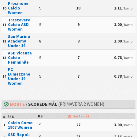
Frosinone
Calcio
9
10
1.11
10
/ kamp
Women
Trastevere
Calcio ASD
9
9
1.00
11
/ kamp
Women
San Marino
Academy
8
8
1.00
12
/ kamp
Under 19
ASD Vicenza
Calcio
9
7
0.78
13
/ kamp
Femminile
FC
Lumezzane
9
7
0.78
14
/ kamp
Under 19
Women
BORTE
/
SCOREDE MÅL
(PRIMAVERA 2 WOMEN)
Lag
KS
Bortemål
#
Calcio Como
9
27
3.00
1
/ kamp
1907 Women
SSD Napoli
9
23
2.56
2