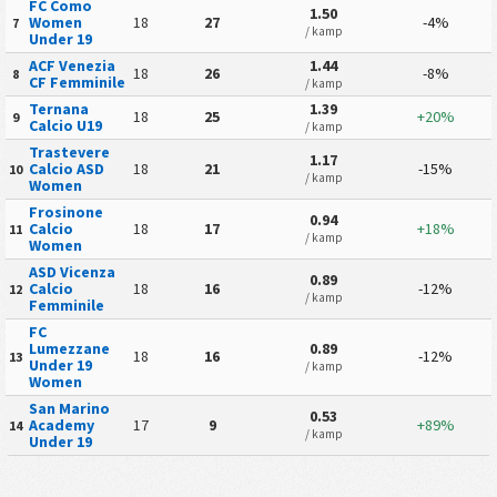
FC Como
1.50
Women
18
27
-4%
7
/ kamp
Under 19
ACF Venezia
1.44
18
26
-8%
8
CF Femminile
/ kamp
Ternana
1.39
18
25
+20%
9
Calcio U19
/ kamp
Trastevere
1.17
Calcio ASD
18
21
-15%
10
/ kamp
Women
Frosinone
0.94
Calcio
18
17
+18%
11
/ kamp
Women
ASD Vicenza
0.89
Calcio
18
16
-12%
12
/ kamp
Femminile
FC
Lumezzane
0.89
18
16
-12%
13
Under 19
/ kamp
Women
San Marino
0.53
Academy
17
9
+89%
14
/ kamp
Under 19