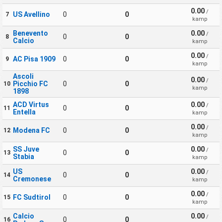
0.00
/
US Avellino
0
0
7
kamp
Benevento
0.00
/
0
0
8
Calcio
kamp
0.00
/
AC Pisa 1909
0
0
9
kamp
Ascoli
0.00
/
Picchio FC
0
0
10
kamp
1898
ACD Virtus
0.00
/
0
0
11
Entella
kamp
0.00
/
Modena FC
0
0
12
kamp
SS Juve
0.00
/
0
0
13
Stabia
kamp
US
0.00
/
0
0
14
Cremonese
kamp
0.00
/
FC Sudtirol
0
0
15
kamp
Calcio
0.00
/
0
0
16