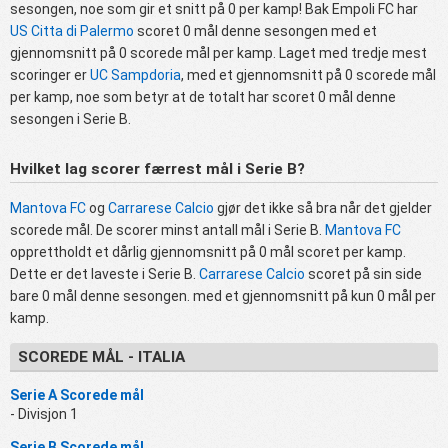
sesongen, noe som gir et snitt på 0 per kamp! Bak Empoli FC har
US Citta di Palermo
scoret 0 mål denne sesongen med et
gjennomsnitt på 0 scorede mål per kamp. Laget med tredje mest
scoringer er
UC Sampdoria
, med et gjennomsnitt på 0 scorede mål
per kamp, noe som betyr at de totalt har scoret 0 mål denne
sesongen i Serie B.
Hvilket lag scorer færrest mål i Serie B?
Mantova FC
og
Carrarese Calcio
gjør det ikke så bra når det gjelder
scorede mål. De scorer minst antall mål i Serie B.
Mantova FC
opprettholdt et dårlig gjennomsnitt på 0 mål scoret per kamp.
Dette er det laveste i Serie B.
Carrarese Calcio
scoret på sin side
bare 0 mål denne sesongen. med et gjennomsnitt på kun 0 mål per
kamp.
SCOREDE MÅL - ITALIA
Serie A Scorede mål
- Divisjon 1
Serie B Scorede mål