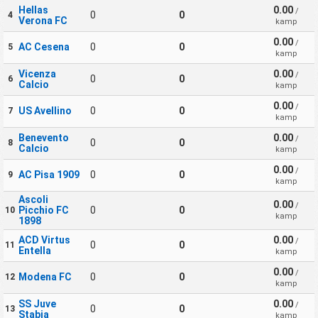
Hellas
0.00
/
0
0
4
Verona FC
kamp
0.00
/
AC Cesena
0
0
5
kamp
Vicenza
0.00
/
0
0
6
Calcio
kamp
0.00
/
US Avellino
0
0
7
kamp
Benevento
0.00
/
0
0
8
Calcio
kamp
0.00
/
AC Pisa 1909
0
0
9
kamp
Ascoli
0.00
/
Picchio FC
0
0
10
kamp
1898
ACD Virtus
0.00
/
0
0
11
Entella
kamp
0.00
/
Modena FC
0
0
12
kamp
SS Juve
0.00
/
0
0
13
Stabia
kamp