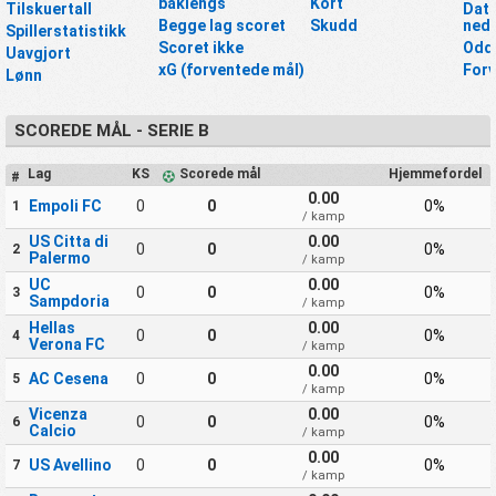
baklengs
Kort
Tilskuertall
Data
Begge lag scoret
Skudd
nedl
Spillerstatistikk
Scoret ikke
Odd
Uavgjort
xG (forventede mål)
For
Lønn
SCOREDE MÅL - SERIE B
Lag
KS
Scorede mål
Hjemmefordel
#
0.00
Empoli FC
0
0
0%
1
/ kamp
US Citta di
0.00
0
0
0%
2
Palermo
/ kamp
UC
0.00
0
0
0%
3
Sampdoria
/ kamp
Hellas
0.00
0
0
0%
4
Verona FC
/ kamp
0.00
AC Cesena
0
0
0%
5
/ kamp
Vicenza
0.00
0
0
0%
6
Calcio
/ kamp
0.00
US Avellino
0
0
0%
7
/ kamp