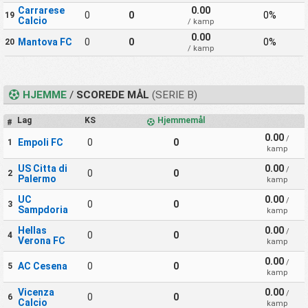
Carrarese
0.00
0
0
0%
19
Calcio
/ kamp
0.00
Mantova FC
0
0
0%
20
/ kamp
HJEMME
/
SCOREDE MÅL
(SERIE B)
Lag
KS
Hjemmemål
#
0.00
/
Empoli FC
0
0
1
kamp
US Citta di
0.00
/
0
0
2
Palermo
kamp
UC
0.00
/
0
0
3
Sampdoria
kamp
Hellas
0.00
/
0
0
4
Verona FC
kamp
0.00
/
AC Cesena
0
0
5
kamp
Vicenza
0.00
/
0
0
6
Calcio
kamp