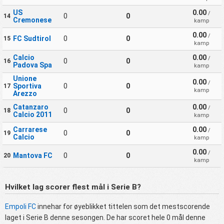
US
0.00
/
0
0
14
Cremonese
kamp
0.00
/
FC Sudtirol
0
0
15
kamp
Calcio
0.00
/
0
0
16
Padova Spa
kamp
Unione
0.00
/
Sportiva
0
0
17
kamp
Arezzo
Catanzaro
0.00
/
0
0
18
Calcio 2011
kamp
Carrarese
0.00
/
0
0
19
Calcio
kamp
0.00
/
Mantova FC
0
0
20
kamp
Hvilket lag scorer flest mål i Serie B?
Empoli FC
innehar for øyeblikket tittelen som det mestscorende
laget i Serie B denne sesongen. De har scoret hele 0 mål denne