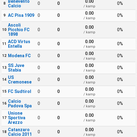
Benevento
0.00
0
0
0%
8
Calcio
/ kamp
0.00
AC Pisa 1909
0
0
0%
9
/ kamp
Ascoli
0.00
Picchio FC
0
0
0%
10
/ kamp
1898
ACD Virtus
0.00
0
0
0%
11
Entella
/ kamp
0.00
Modena FC
0
0
0%
12
/ kamp
SS Juve
0.00
0
0
0%
13
Stabia
/ kamp
US
0.00
0
0
0%
14
Cremonese
/ kamp
0.00
FC Sudtirol
0
0
0%
15
/ kamp
Calcio
0.00
0
0
0%
16
Padova Spa
/ kamp
Unione
0.00
Sportiva
0
0
0%
17
/ kamp
Arezzo
Catanzaro
0.00
0
0
0%
18
Calcio 2011
/ kamp