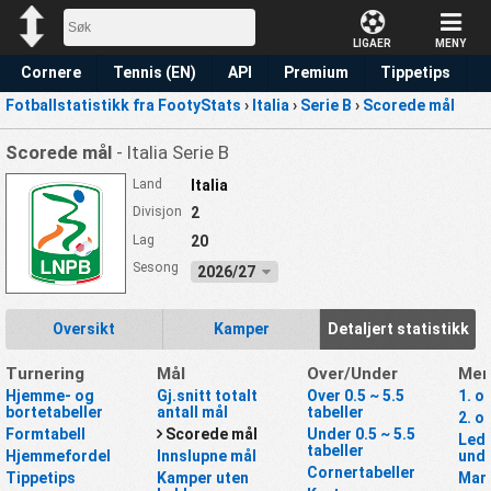
LIGAER
MENY
Cornere
Tennis (EN)
API
Premium
Tippetips
Fotballstatistikk fra FootyStats
›
Italia
›
Serie B
›
Scorede mål
Scorede mål
- Italia Serie B
Land
Italia
Divisjon
2
Lag
20
Sesong
2026/27
Oversikt
Kamper
Detaljert statistikk
Turnering
Mål
Over/Under
Mer
Hjemme- og
Gj.snitt totalt
Over 0.5 ~ 5.5
1. o
bortetabeller
antall mål
tabeller
2. o
Formtabell
Scorede mål
Under 0.5 ~ 5.5
Lede
tabeller
Hjemmefordel
Innslupne mål
unde
Cornertabeller
Tippetips
Kamper uten
Mar