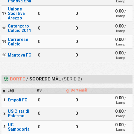
Padova Spa
kamp
Unione
0.00
/
Sportiva
0
0
17
kamp
Arezzo
Catanzaro
0.00
/
0
0
18
Calcio 2011
kamp
Carrarese
0.00
/
0
0
19
Calcio
kamp
0.00
/
Mantova FC
0
0
20
kamp
BORTE
/
SCOREDE MÅL
(SERIE B)
Lag
KS
Bortemål
#
0.00
/
Empoli FC
0
0
1
kamp
US Citta di
0.00
/
0
0
2
Palermo
kamp
UC
0.00
/
0
0
3
Sampdoria
kamp